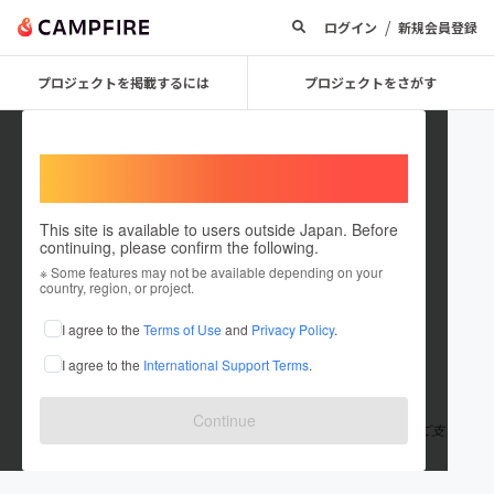
/
ログイン
新規会員登録
プロジェクトを掲載するには
プロジェクトをさがす
Welcome,
International users
This site is available to users outside Japan. Before
continuing, please confirm the following.
sorajiro1221
※ Some features may not be available depending on your
country, region, or project.
プロジェクトオーナー
I agree to the
Terms of Use
and
Privacy Policy
.
これまでに2件のプロジェクトを投稿しています
I agree to the
International Support Terms
.
在住国：日本
現在地：未設定
出身国：日本
出身地：埼玉県
Continue
初めまして。さりょうです。趣味は読書です。 皆様からの暖かいご支
援、ご協力宜しくお願い致します。