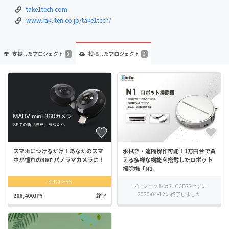
take1tech.com
www.rakuten.co.jp/take1tech/
支援した
プロジェクト
投稿した
プロジェクト
0
3
スマホにつけるだけ！あなたのスマ
水拭き・遠隔操作可能！1万円台で買
ホが憧れの360°パノラマカメラに！
える多様な機能を搭載したロボット
掃除機「N1」
SUCCESS
プロジェクトはSUCCESSせずに
2020-04-12に終了しました
206,400JPY
終了