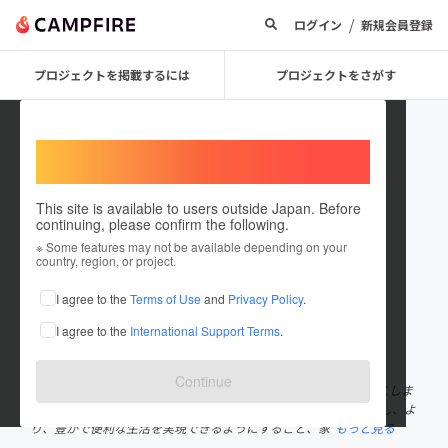
/
ログイン
新規会員登録
プロジェクトを掲載するには
プロジェクトをさがす
Welcome,
International users
This site is available to users outside Japan. Before
continuing, please confirm the following.
テイクワンテクノロジー株式会社
※ Some features may not be available depending on your
country, region, or project.
プロジェクトオーナー
I agree to the
Terms of Use
and
Privacy Policy
.
これまでに3件のプロジェクトを投稿しています
I agree to the
International Support Terms
.
在住国：未設定
出身国：未設定
Continue
私たちテイクワンテクノロジー株式会社は、家電業界に変革を起こしま
す。 私たちは、海外からの新しい便利な新製品をいち早くお届けし、よ
り、豊かで便利な生活を実現できるようにすること、家
もっと見る