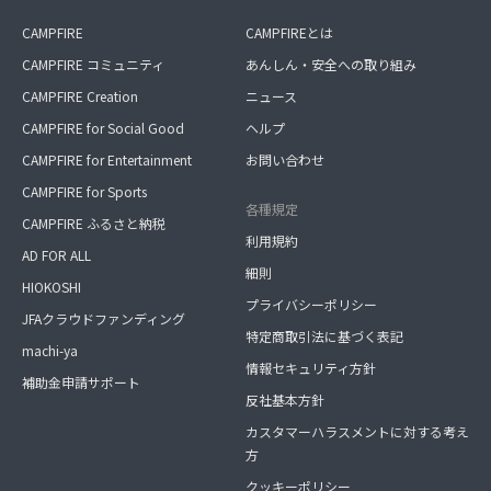
CAMPFIRE
CAMPFIREとは
CAMPFIRE コミュニティ
あんしん・安全への取り組み
CAMPFIRE Creation
ニュース
CAMPFIRE for Social Good
ヘルプ
CAMPFIRE for Entertainment
お問い合わせ
CAMPFIRE for Sports
各種規定
CAMPFIRE ふるさと納税
利用規約
AD FOR ALL
細則
HIOKOSHI
プライバシーポリシー
JFAクラウドファンディング
特定商取引法に基づく表記
machi-ya
情報セキュリティ方針
補助金申請サポート
反社基本方針
カスタマーハラスメントに対する考え
方
クッキーポリシー