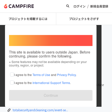
/
ログイン
新規会員登録
プロジェクトを掲載するには
プロジェクトをさがす
Welcome,
International users
This site is available to users outside Japan. Before
continuing, please confirm the following.
totalsecurity
※ Some features may not be available depending on your
country, region, or project.
在住国：英国
I agree to the
Terms of Use
and
Privacy Policy
.
出身国：英国
I agree to the
International Support Terms
.
Established in 2020, Total Security is a highly professional, multi-face
ted security and c
もっと見る
Continue
totalsecurityandcleaning.com/
totalsecurityandcleaning.com/security...
totalsecurityandcleaning.com/event-se...