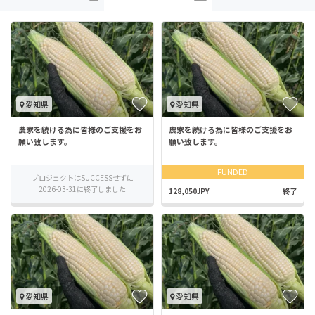
愛知県
愛知県
農家を続ける為に皆様のご支援をお
農家を続ける為に皆様のご支援をお
願い致します。
願い致します。
FUNDED
プロジェクトはSUCCESSせずに
2026-03-31に終了しました
128,050JPY
終了
愛知県
愛知県