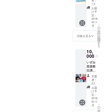
者：
トの楽
ページ
1人
曲無料
で楽曲
お届
ダウン
発表予
け予
ロー
定。
定：
ド
2018
年11
＋ 音
こ
月
楽祭オ
の
リ
リジナ
タ
ー
ルタオ
ン
詳細を見る
を
ル ※タ
選
択
オルの
す
る
デザイ
10,
ンは変
更にな
000
円
る可能
いずみ
性もあ
音楽祭
りま
出演
す。
アー
支援
ティス
者：
トの楽
2人
曲無料
お届
ダウン
け予
ロー
定：
ド
2018
年11
＋ お
こ
月
花（生
の
リ
花）
タ