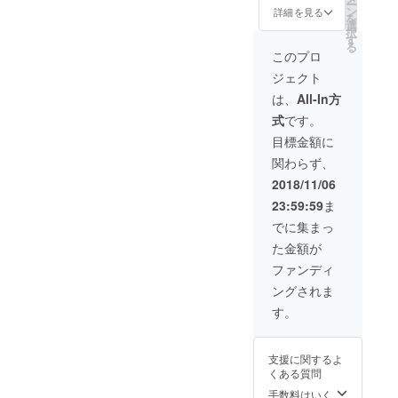
ー
ン
詳細を見る
を
選
択
す
る
このプロ
ジェクト
は、
All-In方
式
です。
目標金額に
関わらず、
2018/11/06
23:59:59
ま
でに集まっ
た金額が
ファンディ
ングされま
す。
支援に関するよ
くある質問
手数料はいく