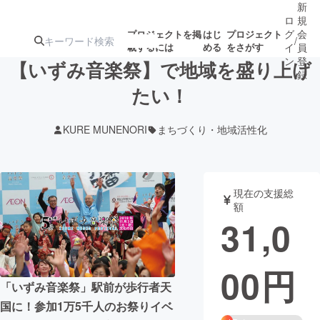
新
ロ
規
グ
会
プロジェクトを掲
はじ
プロジェクト
/
載するには
める
をさがす
イ
員
ン
登
【いずみ音楽祭】で地域を盛り上げ
録
たい！
人気のプロ
注目のリ
注目の新着プロ
募集終了が近いプ
もうすぐ公開
KURE MUNENORI
まちづくり・地域活性化
ジェクト
ターン
ジェクト
ロジェクト
されます
アート・写真
音楽
現在の支援総
額
31,0
テクノロジー・ガジェット
ゲーム・サ
00
円
映像・映画
書籍・雑誌
「いずみ音楽祭」駅前が歩行者天
国に！参加1万5千人のお祭りイベ
ビジネス・起業
チャレンジ