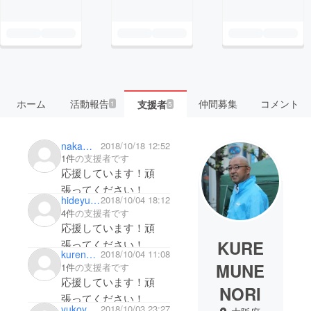
ホーム
活動報告
仲間募集
コメント
支援者
1
5
nakamura shinya
2018/10/18 12:52
1件
の支援者です
応援しています！頑
張ってください！
hideyuki osa
2018/10/04 18:12
4件
の支援者です
応援しています！頑
KURE
張ってください！
kurenaoko
2018/10/04 11:08
MUNE
1件
の支援者です
応援しています！頑
NORI
張ってください！
yukoyukotogo
2018/10/03 23:27