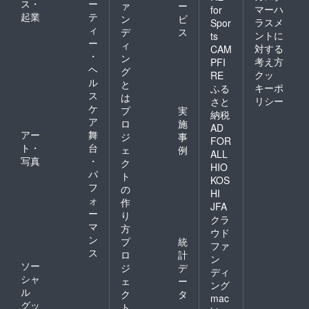
ス・
ー
ァ
ー
マーハ
for
起業
テ
ン
ビ
ラスメ
Spor
ィ
デ
ス
ントに
ts
ー
ィ
対する
CAM
・
ン
考え方
PFI
ヘ
グ
クッ
RE
ル
と
キーポ
ふる
ス
は
リシー
さと
ケ
プ
実
納税
ア
ロ
施
AD
アー
舞
ジ
事
FOR
ト・
台
ェ
例
ALL
写真
・
ク
HIO
パ
ト
KOS
フ
の
HI
ォ
作
JFA
ー
り
クラ
マ
方
ウド
ン
プ
統
ファ
ス
ロ
計
ン
ソー
ジ
デ
ディ
シャ
ェ
ー
ング
ル
ク
タ
mac
グッ
ト