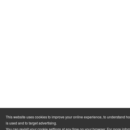
This website uses cookies to improve your online experience, to understand h
is used and to target advertising.
You can revisit your cookie settings at any time on your browser. For more info