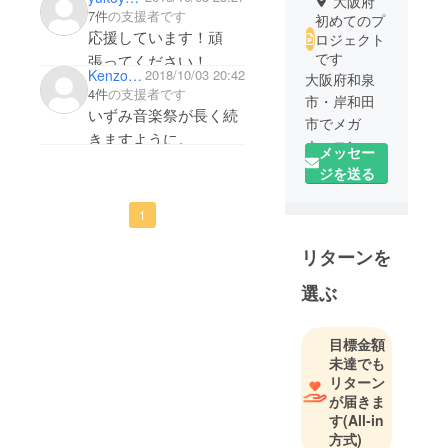
大阪府
7件
の支援者です
初めてのプ
応援しています！頑
ロジェクト
です
張ってください！
KenzoHino
2018/10/03 20:42
大阪府和泉
4件
の支援者です
市・岸和田
いずみ音楽祭が長く続
市でメガ
きますように。
ネ・コンタ
メッセー
クト店をし
ジを送る
ています。
1
お酒飲んで
リターンを
ワイワイす
るのが好き
選ぶ
です！ス
ポーツも全
般に好きで
目標金額
未達でも
す。テニ
リターン
ス、サッ
が届きま
カー、ス
す
(All-in
キー、ゴル
方式)