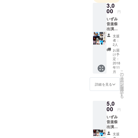
フ...特にゴル
3,0
フは最近始
00
円
めてヘタッ
いずみ
ピですが大
音楽祭
出演
アー
支援
ティス
者：
トの楽
2人
曲無料
お届
ダウン
け予
ロード
定：
※写真は
2018
年11
イメー
こ
月
ジで
の
リ
す。曲
タ
ー
数未
ン
詳細を見る
を
定。許
選
択
可を得
す
る
たアー
5,0
ティス
トすべ
00
円
てから
いずみ
提供し
音楽祭
ます。
出演
いずみ
アー
音楽祭
支援
ティス
ホーム