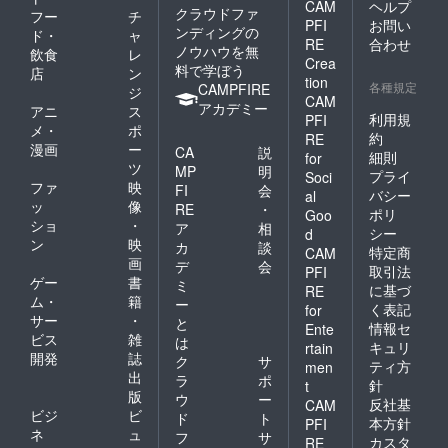
CAM
ヘルプ
クラウドファ
フー
チ
PFI
お問い
ンディングの
ド・
ャ
RE
合わせ
ノウハウを無
飲食
レ
Crea
料で学ぼう
店
ン
tion
各種規定
CAMPFIRE
ジ
CAM
アカデミー
アニ
ス
利用規
PFI
メ・
ポ
約
RE
漫画
ー
CA
説
細則
for
ツ
MP
明
プライ
Soci
ファ
映
FI
会
バシー
al
ッ
像
RE
・
ポリ
Goo
ショ
・
ア
相
シー
d
ン
映
カ
談
特定商
CAM
画
デ
会
取引法
PFI
ゲー
書
ミ
に基づ
RE
ム・
籍
ー
く表記
for
サー
・
と
情報セ
Ente
ビス
雑
は
キュリ
rtain
開発
誌
ク
サ
ティ方
men
出
ラ
ポ
針
t
版
ウ
ー
反社基
CAM
ビジ
ビ
ド
ト
本方針
PFI
ネ
ュ
フ
サ
カスタ
RE