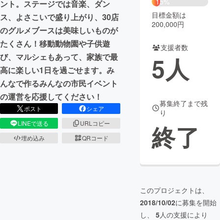
15%
ント。ステージでは音楽、ダン
目標金額は
ス、よさこいで盛り上がり、30店
まちづくり・地域活性化
200,000円
のグルメブースは美味しいものが
たくさん！移動動物園や子供遊
支援者数
CAMPFIRE for Social Good
CAMPFIRE Creation
び、マルシェもあって、家族で最
5
人
CAMPFIREふるさと納税
machi-ya
コミュニティ
高に楽しい1日を過ごせます。み
んなで作るみんなの市民イベント
の運営を応援してください！
募集終了まで残
ポスト
シェア
り
LINEで送る
URLコピー
終了
埋め込み
QRコード
このプロジェクトは、
2018/10/02
に募集を開始
し、
5
人の支援により