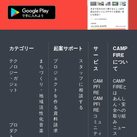
カテゴリー
起案サポート
サ
CAMP
ー
FIRE
テク
ま
プ
ス
ビ
につい
ノロ
ち
ロ
タ
ス
て
ジー
づ
ジ
ッ
・ガ
く
ェ
フ
CAM
CAMP
ジェ
り
ク
に
PFI
FIREと
ット
・
ト
相
RE
は
地
を
談
CAM
あんし
域
作
す
PFI
ん・安
活
る
る
RE
全への
性
資
コ
取り組
化
料
ミュ
み
プロ
音
請
ニ
ニュー
ダク
楽
求
ティ
ス
ト