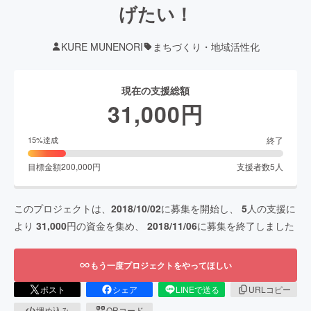
げたい！
KURE MUNENORI
まちづくり・地域活性化
現在の支援総額
31,000
円
終了
15
%達成
目標金額
200,000
円
支援者数
5
人
このプロジェクトは、
2018/10/02
に募集を開始し、
5
人の支援に
より
31,000
円の資金を集め、
2018/11/06
に募集を終了しました
もう一度プロジェクトをやってほしい
ポスト
シェア
LINEで送る
URLコピー
埋め込み
QRコード