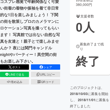
コスプレ感覚で年齢関係なく可愛
380,000円
い街着の着物や振袖を着て非日常
まちづくり・地域活性化
的な1日を楽しみましょう！ 下関
支援者数
0
人
の街を散策しプロのカメラマンに
CAMPFIRE for Social Good
CAMPFIRE Creation
ロケーション写真を撮ってもらい
CAMPFIREふるさと納税
machi-ya
コミュニティ
ます！ 写真館では出ない自然な写
真を友達と！親子とで楽しみませ
募集終了まで残
んか？ 夜には関門キャンドル
り
nightやパーティー！異空間の街
終了
もお楽しみ下さい。
ポスト
シェア
LINEで送る
URLコピー
埋め込み
QRコード
このプロジェクトは、
2018/10/03
に募集を開始
し、
2018/11/01
に募集を
終了しました