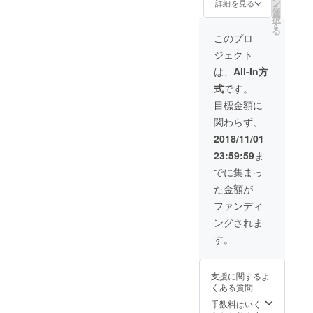
付はも
くに
ン
だけま
詳細を見る
く、厳
５まで
とを願
を
家とし
ちろ
は、赤
選
す。 お
しかっ
にお店
い発信
択
て活躍
ん！草
間神宮
す
店の近
た半生
に来店
してい
る
中。 辛
履もつ
や下関
くに
このプロ
の経験
後お選
ます。
く、厳
いたフ
の海を
は、赤
を糧に
びいた
しかっ
ジェクト
ルセッ
眺める
間神宮
生み出
だけま
た半生
トレン
ことが
や下関
は、
All-In方
された
す。 前
の経験
タル。
できま
の海を
心打つ
もって
を糧に
式
です。
手ぶら
す。 着
眺める
メッ
選びに
生み出
でOK 注
物姿で
ことが
目標金額に
セージ
行けな
された
意＞イ
の観光
できま
とユー
い方
心打つ
関わらず、
ベント
は非日
す。 着
モラス
は、当
メッ
価格に
常的な
物姿で
2018/11/01
な鬼の
日にあ
セージ
て、新
空間で
の観光
絵が共
るモノ
とユー
23:59:59
ま
作の振
すよ。
は非日
感を呼
の中よ
モラス
袖は選
そして
常的な
でに集まっ
びTV・
りお選
な鬼の
べませ
プロに
空間で
雑誌な
びくだ
絵が共
た金額が
ん。ご
よる
すよ。
どで取
さい。
感を呼
了承く
フォト
そして
ファンディ
りあげ
注＞こ
びTV・
ださ
スポッ
プロに
られ
ちらは
雑誌な
ングされま
い。 ヘ
トでの
よる
る。
ヘアメ
どで取
アメイ
ロケー
フォト
す。
「人
イクは
りあげ
クも付
ション
スポッ
間、誰
付いて
られ
いてい
撮影
トでの
もが心
おりま
る。
るの
デー
ロケー
の中に
せん。
支援に関するよ
「人
で、あ
ターも
ション
鬼がい
お写真
くある質問
間、誰
なたを
共有
撮影
るもの
につい
もが心
綺麗に
URLよ
手数料はいく
デー
です。
ては当
の中に