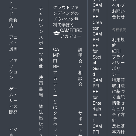
ラウド
ト
CAM
ヘルプ
ファン
クラウドファ
フー
チ
ディン
PFI
お問い
ンディングの
ド・
ャ
グ終了
RE
合わせ
ノウハウを無
飲食
レ
後 １
Crea
料で学ぼう
１/２～
店
ン
tion
１１/１
各種規定
CAMPFIRE
ジ
CAM
５まで
アカデミー
アニ
ス
にお店
利用規
PFI
メ・
ポ
に来店
約
RE
漫画
ー
後お選
CA
説
細則
for
びいた
ツ
MP
明
プライ
Soci
だけま
ファ
映
FI
会
バシー
al
す。 前
ッ
像
RE
・
ポリ
もって
Goo
ショ
・
ア
相
選びに
シー
d
ン
映
行けな
カ
談
特定商
CAM
い方
画
デ
会
取引法
PFI
は、当
ゲー
書
ミ
に基づ
RE
日にあ
ム・
籍
ー
く表記
for
るモノ
サー
・
と
の中よ
情報セ
Ente
ビス
雑
は
りお選
キュリ
rtain
開発
誌
びくだ
ク
サ
ティ方
men
さい。
出
ラ
ポ
針
t
注＞ お
版
ウ
ー
反社基
CAM
写真に
ビジ
ビ
ド
ト
ついて
本方針
PFI
ネ
ュ
フ
サ