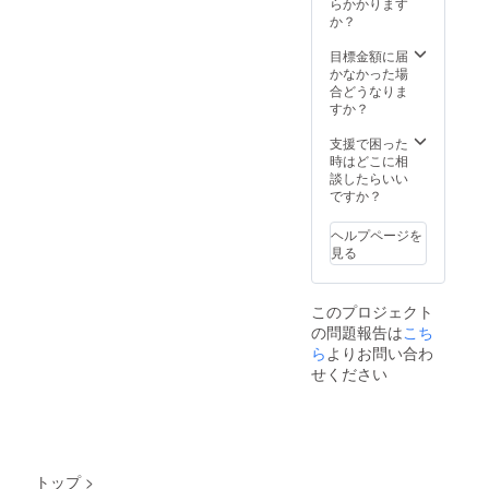
変身さ
り自分
らかかります
ターも
私が描
日≪当
鬼がい
せま
の好き
か？
共有
く鬼は
日撮影
るもの
す。 注
な写真
URLよ
心の弱
券≫を
です。
意＞ヘ
をダウ
目標金額に届
り自分
さやズ
購入す
私が描
アにつ
ンロー
かなかった場
の好き
ルさ。
れば撮
く鬼は
いて
ドでき
合どうなりま
な写真
その鬼
影も可
心の弱
は、お
ます。
すか？
をダウ
が暴れ
能で
さやズ
申し込
イベン
ンロー
たり、
す。 当
ルさ。
み後に
ト当日
支援で困った
ドでき
嫉んだ
日撮影
その鬼
Aアッ
の１７
時はどこに相
ます。
りしま
券は１
が暴れ
プ B
時半か
談したらいい
イベン
わぬよ
０００
たり、
ハーフ
らは
ですか？
ト当日
う、鬼
０円に
嫉んだ
アッ
【関門
の１７
を励ま
なりま
りしま
プ C編
キャン
時半か
し、静
ヘルプページを
す。
わぬよ
み込み
ドル
らは
め、笑
見る
う、鬼
アレン
nightも
【関門
う鬼が
を励ま
ジ の
同時開
キャン
心に増
し、静
３つか
催】 幻
ドル
えるこ
このプロジェクト
め、笑
ら選ん
想的な
nightも
とを願
う鬼が
の問題報告は
こち
でいた
世界を
同時開
い発信
心に増
だけま
ら
よりお問い合わ
更に楽
催】 幻
してい
えるこ
す。 お
しめま
想的な
せください
ます。
とを願
店の近
す。 お
世界を
下関老
い発信
くに
申込み
更に楽
舗の梅
してい
は、赤
後、事
しめま
寿軒 美
ます。
間神宮
前にお
す。 お
味しい
や下関
店での
申込み
最中と
の海を
レンタ
後、事
わかめ
トップ
>