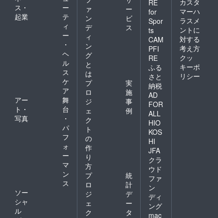
は当日
カスタ
RE
ス・
ー
≪当日
ァ
ー
マーハ
for
撮影券
起業
テ
ン
ビ
ラスメ
Spor
≫を購
ィ
デ
ス
ントに
ts
入すれ
ー
ィ
対する
ば撮影
CAM
・
ン
も可能
考え方
PFI
ヘ
です。
グ
クッ
RE
当日撮
ル
と
キーポ
ふる
影券は
ス
は
リシー
さと
１００
ケ
プ
実
納税
００円
ア
ロ
施
になり
AD
アー
舞
ジ
事
ます。
FOR
ト・
台
ェ
例
ALL
写真
・
ク
HIO
パ
ト
KOS
フ
の
HI
ォ
作
JFA
ー
り
クラ
マ
方
ウド
ン
プ
統
ファ
ス
ロ
計
ン
ソー
ジ
デ
ディ
シャ
ェ
ー
ング
ル
ク
タ
mac