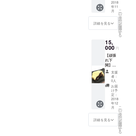
鬼がい
１００
愛い街
2018
に涙す
セット
された
るもの
００円
年11
着の着
る鬼か
和心伝
心打つ
です。
になり
こ
月
物をレ
らの
の
心------
メッ
私が描
ます。
リ
ンタ
メッ
タ
１９０
セージ
く鬼は
ー
ル。着
セー
ン
３年よ
詳細を見る
とユー
心の弱
を
付はも
ジ。 し
選
りお菓
モラス
さやズ
択
ちろ
の武
す
子一筋
な鬼の
ルさ。
る
ん！草
Shinob
にやっ
絵が共
その鬼
15,
履もつ
u ◎生
てまい
感を呼
が暴れ
いたフ
000
まれ 昭
りまし
びTV・
円
たり、
ルセッ
和47年4
た梅寿
雑誌な
嫉んだ
【頑張
トレン
月 ◎住
軒も ２
どで取
りしま
れ下
タル。
みか 山
０１３
りあげ
わぬよ
関】
手ぶら
口県下
年６月
られ
う、鬼
【美人
でOK お
関在住
を持ち
る。
支援
を励ま
応援
店の近
1972年
まして
者：
「人
し、静
隊】 イ
くに
山口県
0人
創業１
間、誰
め、笑
ベント
は、赤
防府市
１０周
お届
もが心
う鬼が
当日の
間神宮
生ま
け予
年を迎
の中に
心に増
写真を
や下関
定：
れ。 現
える運
鬼がい
えるこ
見る権
2018
の海を
在 下関
びとな
るもの
とを願
年12
利 おに
眺める
市長府
りまし
です。
い発信
こ
月
画作家
ことが
の
の功山
た。 日
私が描
してい
リ
しの武
できま
タ
寺近く
本の四
く鬼は
ます。
ー
さんの
す。 着
ン
にある
詳細を見る
季の
心の弱
を
『あか
物姿で
選
オリジ
趣、茶
さやズ
択
鬼本』
の観光
す
ナル商
の心を
ルさ。
る
＋『守
は非日
品の販
今に伝
その鬼