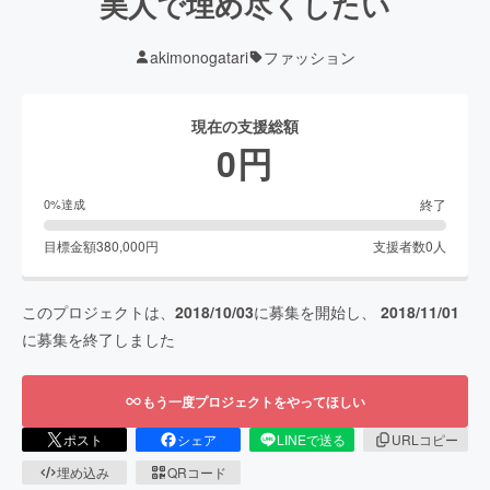
美人で埋め尽くしたい
akimonogatari
ファッション
現在の支援総額
0
円
終了
0
%達成
目標金額
380,000
円
支援者数
0
人
このプロジェクトは、
2018/10/03
に募集を開始し、
2018/11/01
に募集を終了しました
もう一度プロジェクトをやってほしい
ポスト
シェア
LINEで送る
URLコピー
埋め込み
QRコード