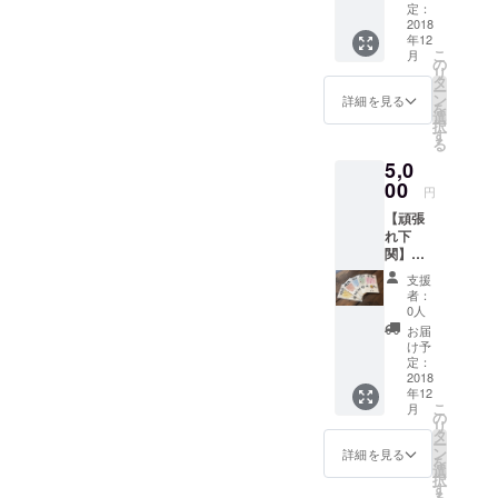
武さん
たへの
定：
のメッ
2018
メッ
年12
セージ
セージ
こ
月
ポスト
です。
の
リ
カード
しの武
タ
ー
３枚組
Shinob
ン
詳細を見る
を
こちら
u ◎生
選
択
はお手
まれ 昭
す
る
元に届
和47年4
5,0
くまで
月 ◎住
どんな
00
みか 山
円
メッ
口県下
【頑張
セージ
関在住
れ下
カード
1972年
関】
かわか
山口県
【美人
りませ
防府市
支援
応援
ん。 そ
生ま
者：
隊】 お
の時に
れ。 現
0人
に画作
届いた
在 下関
お届
家しの
カード
市長府
け予
武さん
があな
定：
の功山
の守り
2018
たへの
寺近く
年12
鬼 こち
メッ
にある
こ
月
らはお
セージ
の
オリジ
リ
手元に
です。
タ
ナル商
ー
届くま
しの武
ン
品の販
詳細を見る
を
でどん
Shinob
選
売店
択
なお守
u ◎生
す
「おに
る