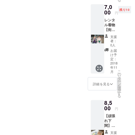
りかわ
まれ 昭
の家」
7,0
かりま
和47年4
のオー
残り10
せん。
00
月 ◎住
ナー
円
その時
みか 山
兼、お
レンタ
に届い
口県下
に画作
ル着物
たモノ
関在住
家とし
【街
があな
1972年
て活躍
着】＋
たへの
山口県
中。 辛
支援
着付け
メッ
防府市
く、厳
者：
可愛い
セージ
生ま
0人
しかっ
街着の
です。
れ。 現
た半生
お届
着物を
しの武
在 下関
け予
の経験
レンタ
Shinob
定：
市長府
を糧に
ル。着
2018
u ◎生
の功山
生み出
年11
付はも
まれ 昭
寺近く
された
こ
月
ちろ
和47年4
の
にある
心打つ
リ
ん！草
月 ◎住
タ
オリジ
メッ
ー
履もつ
みか 山
ン
ナル商
詳細を見る
セージ
を
いたフ
口県下
選
品の販
とユー
択
ルセッ
関在住
す
売店
モラス
る
トレン
1972年
「おに
な鬼の
8,5
タル。
山口県
の家」
絵が共
手ぶら
00
防府市
のオー
感を呼
円
でOK お
生ま
ナー
びTV・
【頑張
店の近
れ。 現
兼、お
雑誌な
れ下
くに
在 下関
に画作
どで取
関】
は、赤
市長府
家とし
りあげ
【美人
間神宮
の功山
て活躍
られ
支援