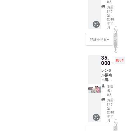
ション
でOK ヘ
和47年4
0人
【関門
りあげ
Shinob
撮影 可
アメイ
月 ◎住
キャン
お届
られ
u ◎生
愛い振
クも付
みか 山
け予
ドル
る。
まれ 昭
袖をレ
いてい
定：
口県下
nightも
「人
和47年4
ンタ
2018
るの
関在住
同時開
間、誰
月 ◎住
年11
ル。着
で、あ
1972年
催】 幻
もが心
みか 山
こ
月
付はも
なたを
の
山口県
想的な
の中に
口県下
リ
ちろ
綺麗に
タ
防府市
世界を
鬼がい
関在住
ー
ん！草
変身さ
ン
生ま
詳細を見る
更に楽
るもの
1972年
を
履もつ
せま
選
れ。 現
しめま
です。
山口県
択
いたフ
す。 注
す
在 下関
す。 お
私が描
防府市
る
ルセッ
意＞ヘ
市長府
申込み
く鬼は
生ま
35,
トレン
アにつ
の功山
後、事
心の弱
れ。 現
残り5
タル。
000
いて
寺近く
前にお
円
さやズ
在 下関
手ぶら
は、お
にある
店での
ルさ。
市長府
レンタ
でOK 注
申し込
オリジ
レンタ
その鬼
の功山
ル振袖
意＞イ
み後に
ナル商
ル着物
が暴れ
寺近く
＋着付
ベント
Aアッ
品の販
を選ぶ
たり、
にある
け＋ヘ
価格に
プ B
売店
事が可
支援
嫉んだ
オリジ
アPメイ
て、新
ハーフ
「おに
者：
能で
りしま
ナル商
ク＋ロ
作の振
アッ
0人
の家」
す。 ク
わぬよ
品の販
ケー
袖は選
プ C編
のオー
お届
ラウド
う、鬼
売店
ション
べませ
み込み
け予
ナー
ファン
を励ま
「おに
撮影 可
ん。ご
定：
アレン
兼、お
ディン
し、静
の家」
愛い振
2018
了承く
ジ の
に画作
グ終了
め、笑
のオー
年11
袖をレ
ださ
３つか
家とし
後 １
う鬼が
こ
ナー
月
ンタ
い。 お
の
ら選ん
て活躍
１/２～
心に増
リ
兼、お
ル。着
店の近
タ
でいた
中。 辛
１１/１
えるこ
ー
に画作