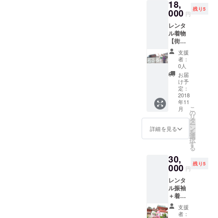
18,
り鬼』
常的な
売店
える梅
が暴れ
残り5
＋梅寿
000
空間で
「おに
寿軒の
円
たり、
軒の最
すよ。
の家」
和菓子
嫉んだ
レンタ
中＆わ
そして
のオー
春夏秋
りしま
ル着物
かめ餅
プロに
ナー
冬それ
わぬよ
【街
沢山の
よる
兼、お
ぞれの
う、鬼
着】＋
心が癒
フォト
に画作
「材
支援
を励ま
着付け
されて
スポッ
家とし
者：
に」贅
し、静
＋ヘアP
ゆく
トでの
0人
て活躍
を尽く
め、笑
メイク
メッ
ロケー
中。 辛
お届
し、時
う鬼が
＋ロ
セージ
ション
け予
く、厳
間をか
心に増
ケー
が書か
定：
撮影
しかっ
けて
えるこ
ション
2018
れてあ
デー
た半生
じっく
とを願
年11
撮影 可
りま
ターも
の経験
り調整
い発信
こ
月
愛い街
す。
の
共有
を糧に
してい
してい
リ
着の着
ほっこ
タ
URLよ
生み出
ます。
ます。
ー
物をレ
り・・
ン
り自分
詳細を見る
された
味、
を
ンタ
・たま
選
の好き
心打つ
形、香
択
ル。着
に涙す
す
な写真
メッ
りに彩
る
付はも
る鬼か
をダウ
セージ
りを加
30,
ちろ
らの
ンロー
とユー
えた 風
残り5
ん！草
000
メッ
ドでき
モラス
円
雅な一
履もつ
セー
ます。
な鬼の
品をど
レンタ
いたフ
ジ。 し
イベン
絵が共
うぞご
ル振袖
ルセッ
の武
ト当日
感を呼
賞味く
＋着付
トレン
Shinob
の１７
びTV・
ださい
け＋ロ
タル。
u ◎生
時半か
雑誌な
支援
ませ。
ケー
手ぶら
まれ 昭
らは
者：
どで取
しの武