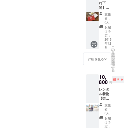
家とし
は、当
し、静
れ下
かめ餅
山口県
て活躍
日にあ
め、笑
関】
のセッ
防府市
中。 辛
るモノ
う鬼が
【美人
ト こち
生ま
く、厳
の中よ
支援
心に増
応援
らはお
れ。 現
しかっ
者：
りお選
えるこ
隊】 イ
手元に
在 下関
0人
た半生
びくだ
とを願
ベント
届くま
市長府
の経験
お届
さい。
い発信
当日の
でどん
の功山
け予
を糧に
注＞こ
してい
写真を
なメッ
定：
寺近く
生み出
ちらは
ます。
見る権
2018
セージ
にある
された
ヘアメ
年12
利 おに
カード
オリジ
心打つ
イクや
こ
月
画作家
かわか
の
ナル商
メッ
お写真
リ
しの武
りませ
タ
品の販
セージ
は付い
ー
さんの
ん。 そ
ン
売店
詳細を見る
とユー
ており
を
『あか
の時に
選
「おに
モラス
ませ
択
鬼本』
届いた
す
の家」
な鬼の
ん。 お
る
沢山の
カード
のオー
絵が共
写真に
10,
心が癒
があな
ナー
感を呼
ついて
残り10
されて
800
たへの
兼、お
びTV・
円
は当日
ゆく
メッ
に画作
雑誌な
≪当日
レンタ
メッ
セージ
家とし
どで取
撮影券
ル着物
セージ
です。
て活躍
りあげ
≫を購
【街
が書か
下関老
中。 辛
られ
入すれ
着】＋
れてあ
舗の梅
く、厳
る。
支援
ば撮影
着付け
りま
寿軒 美
しかっ
者：
「人
も可能
＋ロ
す。
味しい
0人
た半生
間、誰
です。
ケー
ほっこ
最中と
の経験
お届
もが心
当日撮
ション
り・・
わかめ
け予
を糧に
の中に
影券は
撮影 可
・たま
定：
餅の
生み出