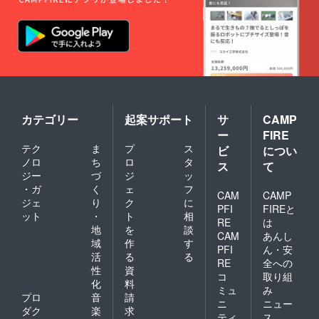
ドでき
びくだ
るモノ
今に伝
ます。
さい。
の中よ
える梅
イベン
注＞ お
りお選
寿軒の
ト当日
写真に
びくだ
和菓子
の１７
ついて
さい。
春夏秋
時半か
は当日
注＞ お
冬それ
らは
≪当日
写真に
ぞれの
【関門
撮影券
ついて
「材
キャン
≫を購
は当日
に」贅
ドル
入すれ
≪当日
を尽く
nightも
ば撮影
撮影券
カテゴリー
起案サポート
サ
CAMP
し、時
同時開
も可能
≫を購
間をか
ー
FIRE
催】 幻
です。
入すれ
けて
テク
ま
プ
ス
想的な
ビ
につい
当日撮
ば撮影
じっく
世界を
影券は
ノロ
ち
ロ
タ
も可能
り調整
ス
て
更に楽
１００
です。
ジー
づ
ジ
ッ
してい
しめま
００円
当日撮
ます。
・ガ
く
ェ
フ
す。 お
CAM
CAMP
になり
影券は
味、
ジェ
り
ク
に
申込み
ます。
１００
PFI
FIREと
形、香
ット
・
ト
相
後、事
００円
りに彩
RE
は
前にお
地
を
談
になり
りを加
CAM
あんし
店での
ます。
域
作
す
えた 風
PFI
ん・安
レンタ
雅な一
活
る
る
ル着物
RE
全への
品をど
性
資
を選ぶ
コ
取り組
うぞご
化
料
事が可
賞味く
ミュ
み
能で
プロ
音
請
ださい
ニ
ニュー
す。 ク
ダク
楽
求
ませ。
ティ
ス