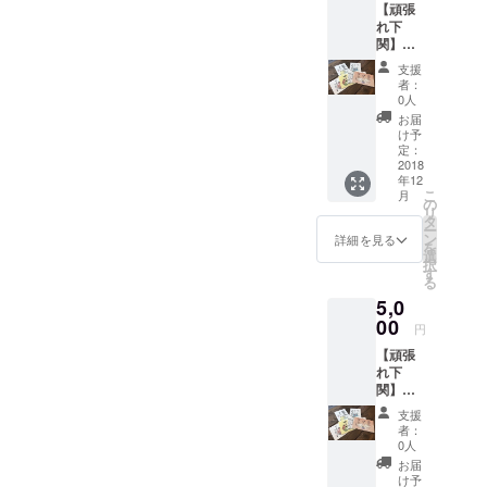
【頑張
れ下
関】
【美人
支援
応援
者：
隊】 お
0人
に画作
お届
家しの
け予
武さん
定：
のメッ
2018
年12
セージ
こ
月
ポスト
の
リ
カード
タ
ー
こちら
ン
詳細を見る
を
はお手
選
択
元に届
す
る
くまで
5,0
どんな
メッ
00
円
セージ
【頑張
カード
れ下
かわか
関】
りませ
【美人
ん。 そ
支援
応援
の時に
者：
隊】 お
届いた
0人
に画作
カード
お届
家しの
があな
け予