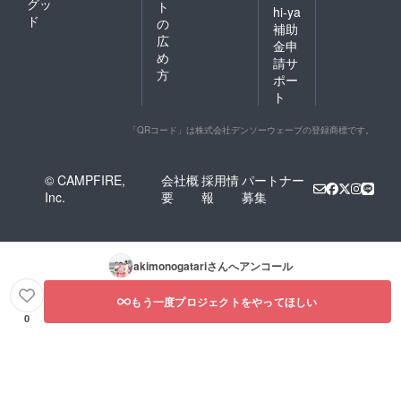
グッ
ト
hi-ya
ド
の
補助
広
金申
め
請サ
方
ポー
ト
「QRコード」は株式会社デンソーウェーブの登録商標です。
© CAMPFIRE,
会社概
採用情
パートナー
Inc.
要
報
募集
akimonogatari
さんへアンコール
もう一度プロジェクトをやってほしい
0