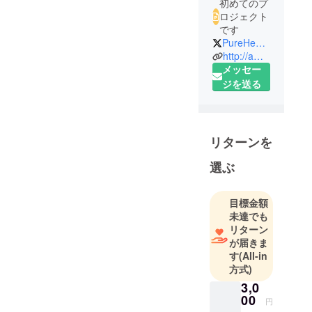
初めてのプ
ロジェクト
です
PureHeartMAKI
http://ameblo.jp/pureheartbutterfly
メッセー
ジを送る
リターンを
選ぶ
目標金額
未達でも
リターン
が届きま
す
(All-in
方式)
3,0
00
円