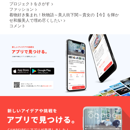
眺める
ル振袖
前にお
餅の
プロジェクトをさがす
>
ことが
を選ぶ
店での
セット
ファッション
>
できま
事が可
レンタ
和心伝
す。 着
着物好き集まれ！秋物語～美人街下関～貴女の【今】を輝か
能で
ル着物
心------
物姿で
す。 ク
せ和服美人で埋め尽くしたい
>
を選ぶ
１９０
の観光
ラウド
事が可
３年よ
コメント
は非日
ファン
能で
りお菓
常的な
ディン
す。 ク
子一筋
空間で
グ終了
ラウド
にやっ
すよ。
後 １
ファン
てまい
そして
１/２～
ディン
りまし
プロに
１１/１
グ終了
た梅寿
よる
５まで
後 １
軒も ２
フォト
にお店
１/２～
０１３
スポッ
に来店
１１/１
年６月
トでの
後お選
５まで
を持ち
ロケー
びいた
にお店
まして
ション
だけま
に来店
創業１
撮影
す。 前
後お選
１０周
デー
もって
びいた
年を迎
ターも
選びに
だけま
える運
共有
行けな
す。 前
びとな
URLよ
い方
もって
りまし
り自分
は、当
選びに
た。 日
の好き
日にあ
行けな
本の四
な写真
るモノ
い方
季の
をダウ
の中よ
は、当
趣、茶
ンロー
りお選
日にあ
の心を