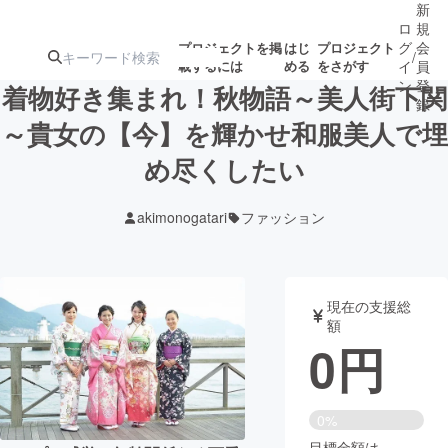
新
ロ
規
グ
会
プロジェクトを掲
はじ
プロジェクト
/
載するには
める
をさがす
イ
員
ン
登
着物好き集まれ！秋物語～美人街下関
録
～貴女の【今】を輝かせ和服美人で埋
め尽くしたい
人気のプロ
注目のリ
注目の新着プロ
募集終了が近いプ
もうすぐ公開
ジェクト
ターン
ジェクト
ロジェクト
されます
akimonogatari
ファッション
アート・写真
音楽
現在の支援総
テクノロジー・ガジェット
ゲーム・サ
額
0
円
映像・映画
書籍・雑誌
0%
ビジネス・起業
チャレンジ
目標金額は