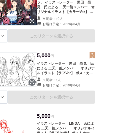
５、 イラストレーター 黒田 晶
見 氏による 二天一龍メンバー オ
ア起用
リジナルイラスト【カラーVer】 ポ
ハウス出演に加え、地上波TV番組やネットTV、
ストカード【メンバー全員のサイン
支援者：10人
出演している。
付き】 ５千円【クラウドファンディ
お届け予定：2019年04月
ング限定】 2019年4月以降 発送
10月には初の単独公演を行い、現在隔週でネットTV
にて自身の番組「天真爛漫娘」を放送するなど勢力
このリターンを選択する
る
している。
ーク、ロンドン、インドネシア、など海外の情報サ
特集が組まれフランスの人気ケーブルテレビ
5,000
円
FE』にてMVが放送されている。
イラストレーター 黒田 晶見 氏
による 二天一龍メンバー オリジナ
ルイラスト【ラフVer】 ポストカー
//nitenitiryuu.comをご覧下さい。
ド【メンバー全員のサイン付き】 ５
支援者：1人
千円【クラウドファンディング限
お届け予定：2019年04月
定】 2019年4月以降 発送
このリターンを選択する
る
5,000
円
イラストレーター LINDA 氏によ
る 二天一龍メンバー オリジナルイ
ラスト【ラフVer赤】 ポストカード