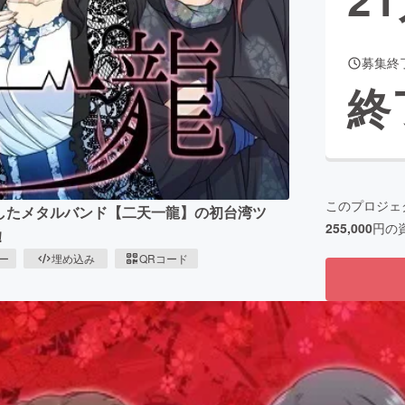
募集終
CAMPFIRE for Social Good
CAMPFIRE Creation
終
CAMPFIREふるさと納税
machi-ya
コミュニティ
このプロジェ
にしたメタルバンド【二天一龍】の初台湾ツ
255,000
円の
！
ピー
埋め込み
QRコード