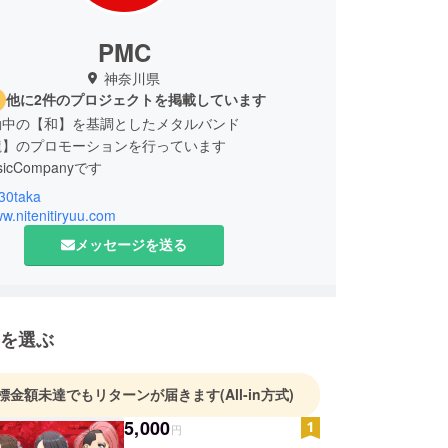
PMC
神奈川県
他に2件のプロジェクトを掲載しています
動中の【和】を基調としたメタルバンド
龍】のプロモーションを行っています
usicCompanyです
30taka
ww.nitenitiryuu.com
について
メッセージを送る
t.れなすのソロ活動「Valhalla」が４年の活動後に終
o.しぇりと共に「二天一龍」を結成。
を選ぶ
プト
サウンドにラップを融合。メタルやロックをベース
サウンドメイクに取り組んでいる。
標金額未達でもリターンが届きます
(All-in方式)
の繋がりや家族を大切にしつつ、低音の効いたサウ
5,000
しいパフォーマンスを繰り広げる。
円