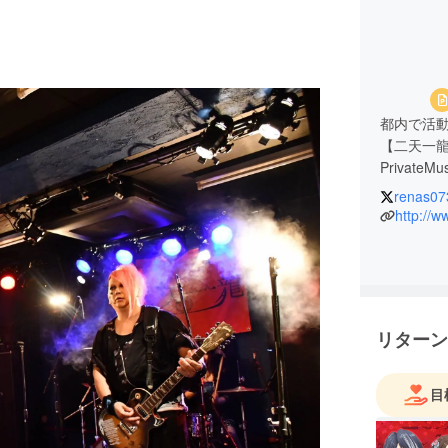
都内で活
【二天一
PrivateM
renas07
活動歴
http://w
二天一龍
2011年G
了。同年V
リターン
・コンセ
和楽器の
に独自の
目
人と人と
ンドと激