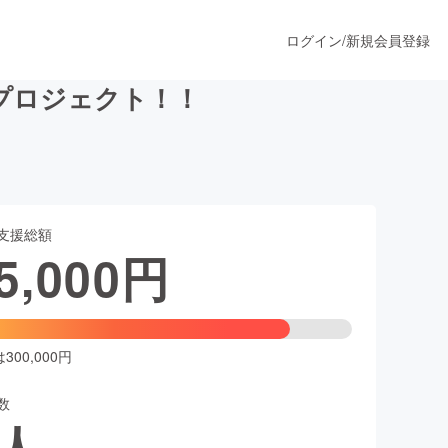
ログイン
/
新規会員登録
プロジェクト！！
うすぐ公開されます
支援総額
プロダクト
5,000
円
ファッション
スポーツ
00,000円
数
ア
ソーシャルグッド
人