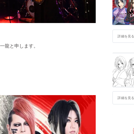
・メディ
都内ライブ
雑誌へも
2015年
ワロップ
詳細を見
的に活動
一龍と申します。
ニューヨ
イトにて
『NOLI
詳細はhttp:
詳細を見