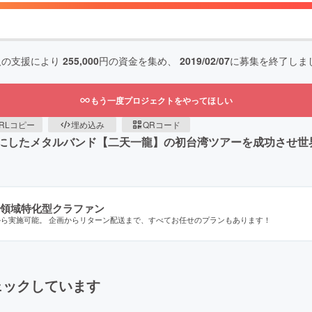
人の支援により
255,000
円の資金を集め、
2019/02/07
に募集を終了しま
もう一度プロジェクトをやってほしい
RLコピー
埋め込み
QRコード
ーフにしたメタルバンド【二天一龍】の初台湾ツアーを成功させ
領域特化型クラファン
から実施可能。 企画からリターン配送まで、すべてお任せのプランもあります！
ェックしています