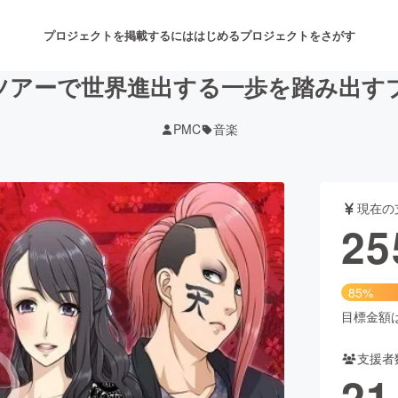
プロジェクトを掲載するには
はじめる
プロジェクトをさがす
ツアーで世界進出する一歩を踏み出す
PMC
音楽
注目のリターン
注目の新着プロジェクト
募集終了が近いプロジェクト
も
現在の
音楽
舞台・パフォーマンス
25
ゲーム・サービス開発
フード・飲食店
85%
書籍・雑誌出版
アニメ・漫画
目標金額は3
支援者
チャレンジ
ビューティー・ヘルスケ
21