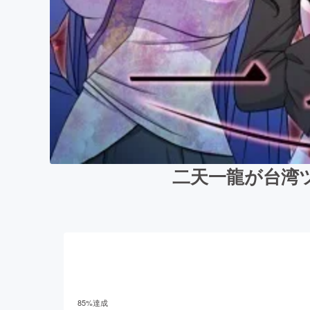
二天一龍が台湾
85
%達成