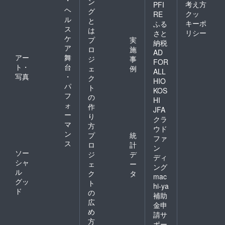
・
ン
考え方
PFI
ヘ
グ
クッ
RE
ル
と
キーポ
ふる
ス
は
リシー
さと
ケ
プ
実
納税
ア
ロ
施
AD
アー
舞
ジ
事
FOR
ト・
台
ェ
例
ALL
写真
・
ク
HIO
パ
ト
KOS
フ
の
HI
ォ
作
JFA
ー
り
クラ
マ
方
ウド
ン
プ
統
ファ
ス
ロ
計
ン
ソー
ジ
デ
ディ
シャ
ェ
ー
ング
ル
ク
タ
mac
グッ
ト
hi-ya
ド
の
補助
広
金申
め
請サ
方
ポー