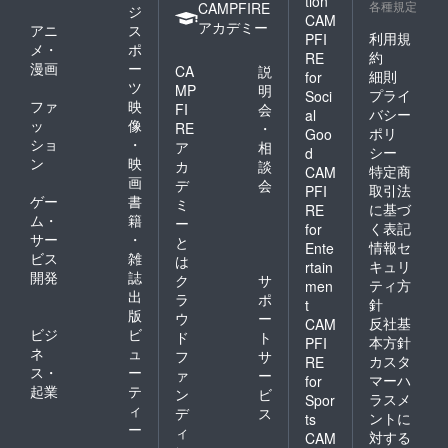
tion
各種規定
CAMPFIRE
ジ
CAM
アカデミー
アニ
ス
利用規
PFI
メ・
ポ
約
RE
漫画
ー
CA
説
細則
for
ツ
MP
明
プライ
Soci
ファ
映
FI
会
バシー
al
ッ
像
RE
・
ポリ
Goo
ショ
・
ア
相
シー
d
ン
映
カ
談
特定商
CAM
画
デ
会
取引法
PFI
ゲー
書
ミ
に基づ
RE
ム・
籍
ー
く表記
for
サー
・
と
情報セ
Ente
ビス
雑
は
キュリ
rtain
開発
誌
ク
サ
ティ方
men
出
ラ
ポ
針
t
版
ウ
ー
反社基
CAM
ビジ
ビ
ド
ト
本方針
PFI
ネ
ュ
フ
サ
カスタ
RE
ス・
ー
ァ
ー
マーハ
for
起業
テ
ン
ビ
ラスメ
Spor
ィ
デ
ス
ントに
ts
ー
ィ
対する
CAM