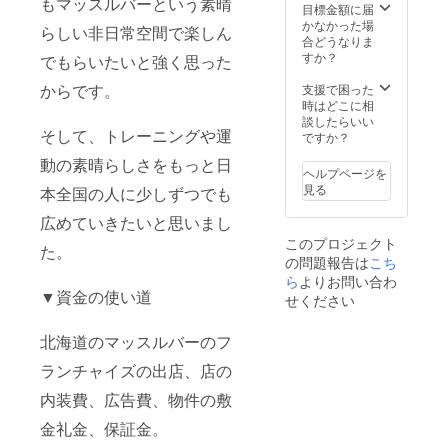
もマッスルバーという素晴
目標金額に届
かなかった場
らしい非日常空間で楽しん
合どうなりま
すか？
でもらいたいと強く思った
からです。
支援で困った
時はどこに相
談したらいい
そして、トレーニングや運
ですか？
動の素晴らしさをもっと日
ヘルプページを
見る
本全国の人に少しずつでも
広めていきたいと思いまし
このプロジェクト
た。
の問題報告は
こち
ら
よりお問い合わ
▼資金の使い道
せください
北海道のマッスルバーのフ
ランチャイズの出店、店の
内装費、広告費、物件の敷
金礼金、保証金。