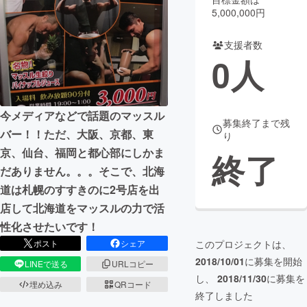
5,000,000円
まちづくり・地域活性化
支援者数
0
人
CAMPFIRE for Social Good
CAMPFIRE Creation
CAMPFIREふるさと納税
machi-ya
コミュニティ
今メディアなどで話題のマッスル
募集終了まで残
バー！！ただ、大阪、京都、東
り
京、仙台、福岡と都心部にしかま
終了
だありません。。。そこで、北海
道は札幌のすすきのに2号店を出
店して北海道をマッスルの力で活
性化させたいです！
このプロジェクトは、
ポスト
シェア
2018/10/01
に募集を開始
LINEで送る
URLコピー
し、
2018/11/30
に募集を
埋め込み
QRコード
終了しました