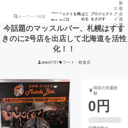
新
ロ
規
グ
会
プロジェクトを掲
はじ
プロジェクト
/
載するには
める
をさがす
イ
員
ン
登
今話題のマッスルバー、札幌はすす
録
きのに2号店を出店して北海道を活性
化！！
人気のプロ
注目のリ
注目の新着プロ
募集終了が近いプ
もうすぐ公開
ジェクト
ターン
ジェクト
ロジェクト
されます
wwe0751
フード・飲食店
アート・写真
音楽
現在の支援総
テクノロジー・ガジェット
ゲーム・サ
額
0
円
映像・映画
書籍・雑誌
0%
ビジネス・起業
チャレンジ
目標金額は