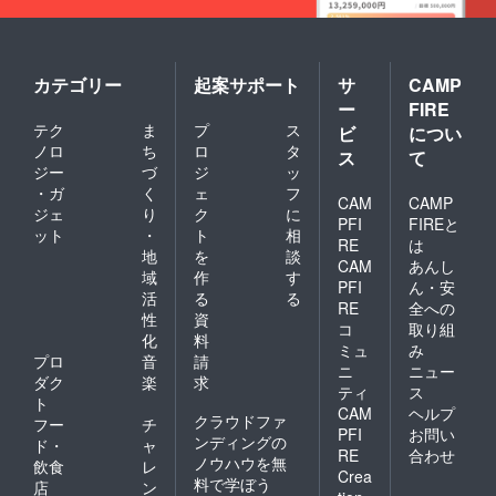
カテゴリー
起案サポート
サ
CAMP
ー
FIRE
テク
ま
プ
ス
ビ
につい
ノロ
ち
ロ
タ
ス
て
ジー
づ
ジ
ッ
・ガ
く
ェ
フ
CAM
CAMP
ジェ
り
ク
に
PFI
FIREと
ット
・
ト
相
RE
は
地
を
談
CAM
あんし
域
作
す
PFI
ん・安
活
る
る
RE
全への
性
資
コ
取り組
化
料
ミュ
み
プロ
音
請
ニ
ニュー
ダク
楽
求
ティ
ス
ト
CAM
ヘルプ
クラウドファ
フー
チ
PFI
お問い
ンディングの
ド・
ャ
RE
合わせ
ノウハウを無
飲食
レ
Crea
料で学ぼう
店
ン