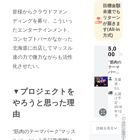
目標金額
皆様からクラウドファン
未達でも
リターン
ディングを募り、こういっ
が届きま
たエンターテインメント、
す
(All-in
方式)
コンセプトバーがなかった
北海道に出店してマッスル
5,0
00
円
達の力で微力ながらも活性
“筋肉の
化させたい。
テーマ
パー
ク”マッ
支援
スル
者：
バーで
0人
▼プロジェクトを
楽しん
お届
でもら
け予
やろうと思った理
える年
定：
間パス
2018
由
年12
をプレ
こ
月
ゼン
の
リ
ト！！
タ
ー
ン
詳細を見る
“筋肉のテーマパーク”マッス
を
選
択
す