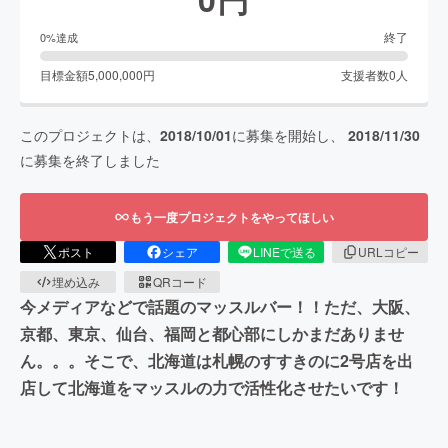
終了
0
%達成
目標金額
5,000,000
円
支援者数
0
人
このプロジェクトは、
2018/10/01
に募集を開始し、
2018/11/30
に募集を終了しました
もう一度プロジェクトをやってほしい
ポスト
シェア
LINEで送る
URLコピー
埋め込み
QRコード
今メディアなどで話題のマッスルバー！！ただ、大阪、
京都、東京、仙台、福岡と都心部にしかまだありませ
ん。。。そこで、北海道は札幌のすすきのに2号店を出
店して北海道をマッスルの力で活性化させたいです！