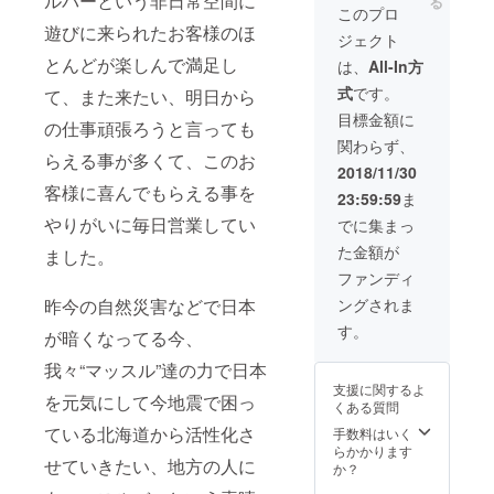
ルバーという非日常空間に
る
このプロ
遊びに来られたお客様のほ
ジェクト
とんどが楽しんで満足し
は、
All-In方
式
です。
て、また来たい、明日から
目標金額に
の仕事頑張ろうと言っても
関わらず、
らえる事が多くて、このお
2018/11/30
客様に喜んでもらえる事を
23:59:59
ま
やりがいに毎日営業してい
でに集まっ
た金額が
ました。
ファンディ
昨今の自然災害などで日本
ングされま
す。
が暗くなってる今、
我々“マッスル”達の力で日本
支援に関するよ
を元気にして今地震で困っ
くある質問
ている北海道から活性化さ
手数料はいく
らかかります
せていきたい、地方の人に
か？