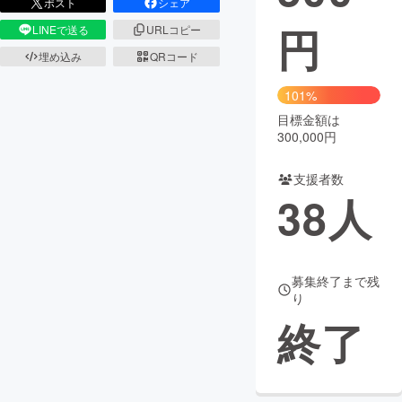
ポスト
シェア
円
LINEで送る
URLコピー
まちづくり・地域活性化
埋め込み
QRコード
CAMPFIRE for Social Good
CAMPFIRE Creation
101%
CAMPFIREふるさと納税
machi-ya
コミュニティ
目標金額は
300,000円
支援者数
38
人
募集終了まで残
り
終了