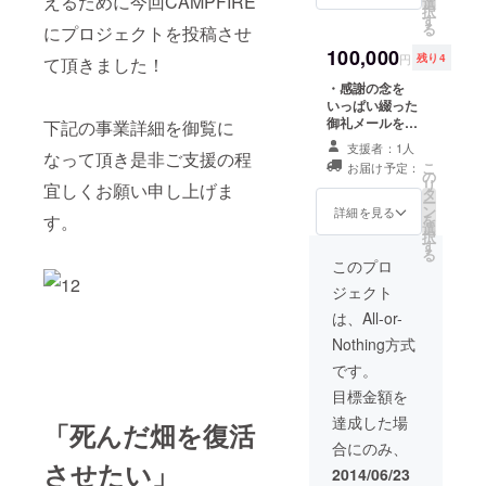
えるために今回CAMPFIRE
掲載させて頂き
選
設が点在し
択
ます。 ・青森県
す
る
にプロジェクトを投稿させ
ておりま
下北産一次産品
を箱いっぱいに
100,000
す。
円
残り4
て頂きました！
詰め合わせて7月
原子力産業
から11月の間に
・感謝の念を
が無いと残
順次お送り致し
いっぱい綴った
ます。 ・
御礼メールを送
下記の事業詳細を御覧に
念ながら地
「SHIMOKITA
付させて頂きま
支援者：1人
域経済が成
なって頂き是非ご支援の程
HOPE FARMER
す。 ・公式web
こ
お届け予定：
PROJECT」参
ページにて氏名
り立ってい
の
リ
宜しくお願い申し上げま
加店舗で御利用
（ニックネー
タ
かない状況
ー
頂けるチケット
ム）を7月から1
ン
詳細を見る
を
す。
を変える為
（2014年7月か
年間掲載させて
選
択
ら1年間有効）
頂きます。 ・
す
にも、この
る
お食事やお飲み
100坪分の畑の
このプロ
地域におい
物（以下をご参
オーナーになっ
ジェクト
てクリエイ
照下さい）と引
て頂き、収穫さ
き換え頂けま
れた産品を全て
は、All-or-
ティブな活
す。 下北バル…
お送り致しま
動家の方々
Nothing方式
旬の下北野菜と
す。 （2014年耕
旬の下北産お魚
作分の夏野菜と
と共に共闘
です。
を使用した御料
秋野菜を7月から
し合い下北
目標金額を
理 BAR LIFE…
11月の間に順次
地域の街興
旬の下北産品を
お送り致しま
達成した場
「死んだ畑を復活
使用したおつま
す！）
しに日々精
合にのみ、
みとお好きなド
進しており
させたい」
リンク2杯 「呑
2014/06/23