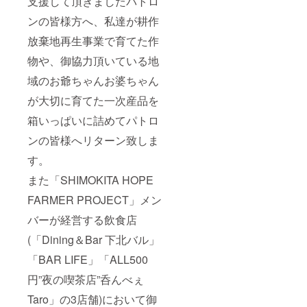
支援して頂きましたパトロ
ンの皆様方へ、私達が耕作
放棄地再生事業で育てた作
物や、御協力頂いている地
域のお爺ちゃんお婆ちゃん
が大切に育てた一次産品を
箱いっぱいに詰めてパトロ
ンの皆様へリターン致しま
す。
また「SHIMOKITA HOPE
FARMER PROJECT」メン
バーが経営する飲食店
(「Dining＆Bar 下北バル」
「BAR LIFE」「ALL500
円”夜の喫茶店”呑んべぇ
Taro」の3店舗)において御