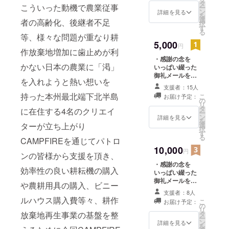
(ニックネーム)
タ
こういった動機で農業従事
ー
を過ぎ、行
を7月から1年間
ン
詳細を見る
を
掲載させて頂き
政は多大な
選
者の高齢化、後継者不足
択
ます。 ・
す
赤字財政を
る
「SHIMOKITA
等、様々な問題が重なり耕
抱え市内の
5,000
HOPE FARMER
円
作放棄地増加に歯止めが利
PROJECT」参
経済状況は
・感謝の念を
加店舗「下北バ
刻一刻と右
かない日本の農業に「渇」
いっぱい綴った
ル」特製「下北
御礼メールを送
肩下がりの
産野菜を豊富に
を入れようと熱い想いを
付させて頂きま
使用したパウン
状況となっ
支援者：15人
す。 ・公式web
ドケーキ」をお
持った本州最北端下北半島
こ
お届け予定：
ておりま
ページにて氏名
の
送りさせて頂き
リ
(ニックネーム)
タ
ます。
す。
に在住する4名のクリエイ
ー
を7月から1年間
ン
詳細を見る
御存知の方
を
掲載させて頂き
選
ターが立ち上がり
択
は多いと思
ます。 ・青森県
す
る
CAMPFIREを通じてパトロ
下北産一次産品
いますが、
10,000
を箱いっぱいに
円
下北半島は
ンの皆様から支援を頂き、
詰め合わせて7月
・感謝の念を
から11月の間に
別名「原子
効率性の良い耕耘機の購入
いっぱい綴った
順次お送り致し
力半島」と
御礼メールを送
ます。
や農耕用具の購入、ビニー
も呼ばれ、
付させて頂きま
支援者：8人
す。 ・公式web
ルハウス購入費等々、耕作
半島内には
こ
お届け予定：
ページにて氏名
の
リ
様々な原子
(ニックネーム)
タ
放棄地再生事業の基盤を整
ー
を7月から1年間
力関係の施
ン
詳細を見る
を