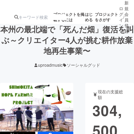
新
ロ
規
グ
会
プロジェクトを掲
はじ
プロジェクト
/
載するには
める
をさがす
イ
員
ン
登
本州の最北端で「死んだ畑」復活を叫
録
ぶ～クリエイター4人が挑む耕作放棄
地再生事業〜
人気のプロ
注目のリ
注目の新着プロ
募集終了が近いプ
もうすぐ公開
ジェクト
ターン
ジェクト
ロジェクト
されます
uproadmusic
ソーシャルグッド
アート・写真
音楽
現在の支援総
テクノロジー・ガジェット
ゲーム・サ
額
304,
映像・映画
書籍・雑誌
500
ビジネス・起業
チャレンジ