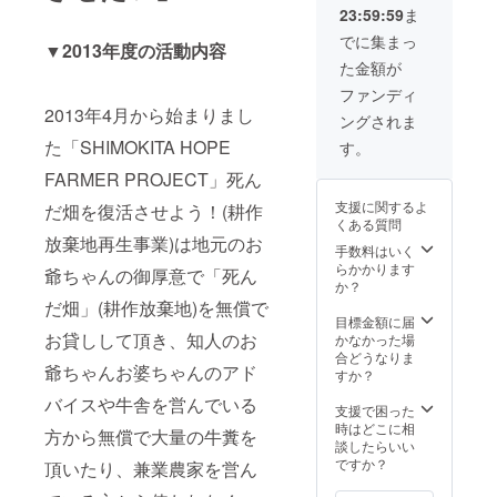
ます。
んべぇTaro」…
23:59:59
ま
下北産野菜チッ
プスと下北産野
でに集まっ
▼2013年度の活動内容
菜スムージー
た金額が
ファンディ
2013年4月から始まりまし
ングされま
た「SHIMOKITA HOPE
す。
FARMER PROJECT」死ん
支援に関するよ
だ畑を復活させよう！(耕作
くある質問
放棄地再生事業)は地元のお
手数料はいく
らかかります
爺ちゃんの御厚意で「死ん
か？
だ畑」(耕作放棄地)を無償で
目標金額に届
お貸しして頂き、知人のお
かなかった場
合どうなりま
爺ちゃんお婆ちゃんのアド
すか？
バイスや牛舎を営んでいる
支援で困った
時はどこに相
方から無償で大量の牛糞を
談したらいい
ですか？
頂いたり、兼業農家を営ん