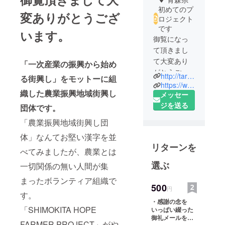
初めてのプ
変ありがとうござ
ロジェクト
です
います。
御覧になっ
て頂きまし
て大変あり
「一次産業の振興から始め
がとうござ
http://taro.uproadmusic.com
る街興し」をモットーに組
います。
https://www.facebook.com/noriaki.ageji
織した農業振興地域街興し
青森県むつ
メッセー
市にて夜の
ジを送る
団体です。
喫茶店を経
「農業振興地域街興し団
営しながら
体」なんてお堅い漢字を並
街興し活動
リターンを
をしており
べてみましたが、農業とは
ます
選ぶ
一切関係の無い人間が集
uproadmusic
まったボランティア組織で
こと上路德
500
円
昭と申しま
す。
・感謝の念を
す。
「SHIMOKITA HOPE
いっぱい綴った
ここ青森県
御礼メールを送
FARMER PROJECT」がや