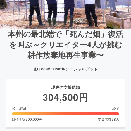
本州の最北端で「死んだ畑」復活
を叫ぶ～クリエイター4人が挑む
耕作放棄地再生事業〜
uproadmusic
ソーシャルグッド
現在の支援総額
304,500
円
終了
101
%達成
目標金額
300,000
円
支援者数
38
人