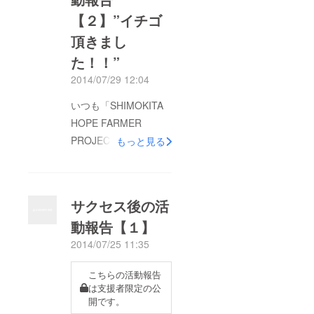
【２】”イチゴ
頂きまし
た！！”
2014/07/29 12:04
いつも「SHIMOKITA
HOPE FARMER
PROJECT」を御覧に
もっと見る
なって頂き誠にありが
とうございます。 今
回は兼業農家を営んで
サクセス後の活
いる方からプロジェク
動報告【１】
トに共感して頂き大量
2014/07/25 11:35
の「イチゴ」を頂きま
した。 何キロあるの
こちらの活動報告
か… とにかくすごい
は支援者限定の公
大量に頂きました。
開です。