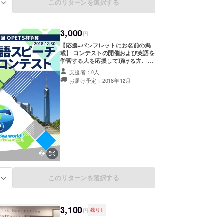
このリターンを選択する
る
ニシャル希望、掲載拒否であればそ
の旨お知らせ下さい)。
3,000
円
【応援+パンフレットにお名前の掲
載】 コンテストの開催および英語を
学習する人を応援して頂ける方、あ
りがとうございます。 本コンテスト
支援者：0人
のパンフレットに支援者様のお名前
お届け予定：2018年12月
を掲載させていただきます(イニシャ
ル希望、掲載を希望されない方はそ
の旨お知らせ下さい)。
このリターンを選択する
る
3,100
円
残り
1