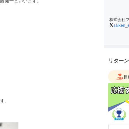
藤健一といいます。
株式会社
saiken_e
リターン
目
す。