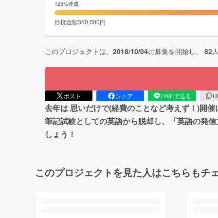
125
%達成
目標金額
350,000
円
このプロジェクトは、
2018/10/04
に募集を開始し、
82
ポスト
シェア
LINEで送る
U
去年は 思いだけで(経費のことなど考えず！)
筆記試験としての英語から脱却し、「英語の発信
しょう！
このプロジェクトを見た人はこちらもチ