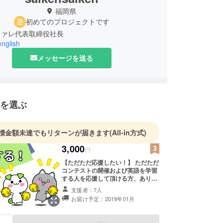
福岡県
初めてのプロジェクトです
ファレ代表取締役社長
nglish
メッセージを送る
を選ぶ
標金額未達でもリターンが届きます
(All-in方式)
3,000
円
【ただただ応援したい！】 ただただ
コンテストの開催および英語を学習
する人を応援して頂ける方、ありが
とうございます。 コンテスト開催
支援者：7人
後、報告とお礼のメッセージを送ら
お届け予定：2019年01月
せていただきます。 また、本コン
テスト開催後のHPにおける報告に
お名前を掲載させていただきます(イ