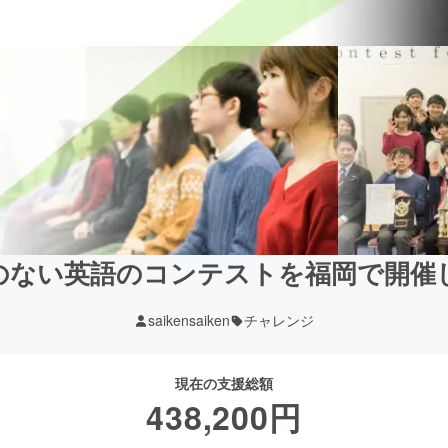
のない英語のコンテストを福岡で開催
saikensaiken
チャレンジ
現在の支援総額
438,200
円