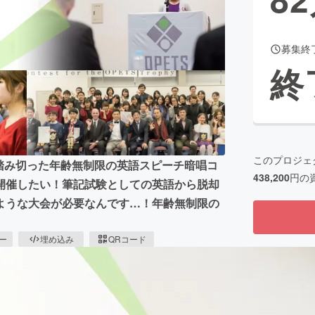
募集終
CAMPFIRE for Social Good
CAMPFIRE Creation
終
CAMPFIREふるさと納税
machi-ya
コミュニティ
このプロジェ
に踏み切った年齢無制限の英語スピーチ暗唱コ
438,200
円の
開催したい！筆記試験としての英語から脱却
ような大会が必要なんです…！年齢無制限の
ピー
埋め込み
QRコード