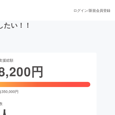
ログイン
/
新規会員登録
したい！！
うすぐ公開されます
支援総額
プロダクト
8,200
円
ファッション
スポーツ
50,000円
数
ア
ソーシャルグッド
人