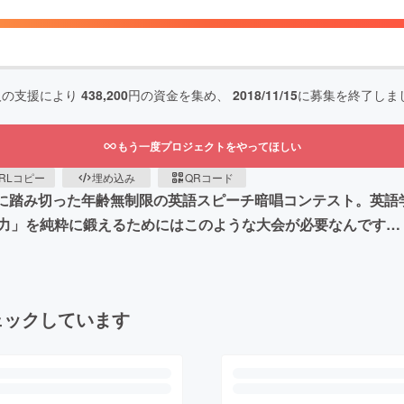
人の支援により
438,200
円の資金を集め、
2018/11/15
に募集を終了しま
もう一度プロジェクトをやってほしい
RLコピー
埋め込み
QRコード
開催に踏み切った年齢無制限の英語スピーチ暗唱コンテスト。英
力」を純粋に鍛えるためにはこのような大会が必要なんです…
ェックしています