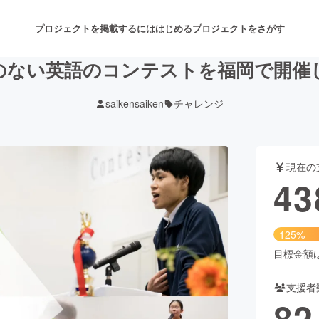
プロジェクトを掲載するには
はじめる
プロジェクトをさがす
のない英語のコンテストを福岡で開催
saikensaiken
チャレンジ
注目のリターン
注目の新着プロジェクト
募集終了が近いプロジェクト
も
現在の
音楽
舞台・パフォーマンス
43
ゲーム・サービス開発
フード・飲食店
125%
書籍・雑誌出版
アニメ・漫画
目標金額は3
支援者
チャレンジ
ビューティー・ヘルスケ
82