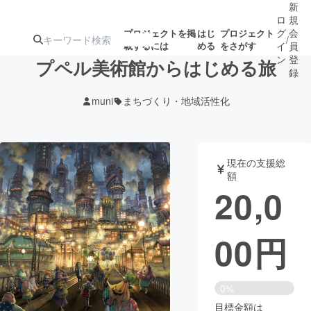
新
ロ
規
グ
会
プロジェクトを掲
はじ
プロジェクト
/
載するには
める
をさがす
イ
員
ン
登
プペル美術館からはじめる旅
録
muni
まちづくり・地域活性化
人気のプロ
注目のリ
注目の新着プロ
募集終了が近いプ
もうすぐ公開
ジェクト
ターン
ジェクト
ロジェクト
されます
現在の支援総
額
アート・写真
音楽
20,0
テクノロジー・ガジェット
ゲーム・サ
00
円
映像・映画
書籍・雑誌
0%
ビジネス・起業
チャレンジ
目標金額は