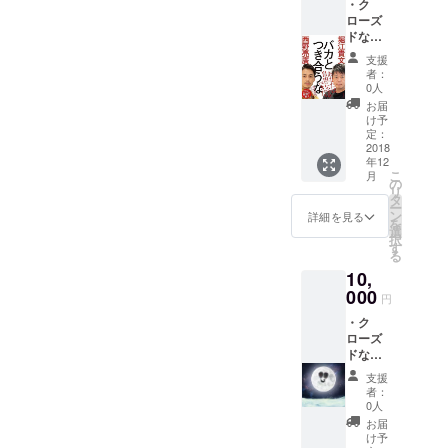
・ク
ご利用
「しる
可能性
ローズ
頂けま
し」に
もござ
ドな
す。 ※
ついて
いすの
Facebo
支援金
は、石
で、そ
支援
ok非公
は、是
碑のよ
者：
の点は
開グ
非上乗
0人
うなも
ご容赦
ループ
せをお
のをイ
お届
くださ
へ参加
願い致
け予
メージ
い。サ
・情報
定：
しま
してお
イト制
提供(コ
2018
す！！
ります
作完了
年12
ンテン
が、制
後とさ
こ
月
ツの内
の
作上変
せてく
リ
容、観
タ
更にな
ださ
ー
光ス
ン
詳細を見る
る可能
い。
を
ポッ
選
性もご
択
ト)、サ
す
ざいま
る
イト制
すの
10,
作参加
で、そ
・『ば
000
の点は
円
かとつ
ご容赦
・ク
き合う
くださ
ローズ
な(徳間
い。 ※
ドな
書店)：
お届け
Facebo
堀江貴
予定日
支援
ok非公
文 (著),
者：
は、現
開グ
西野亮
0人
在2019
ループ
廣
お届
年7月と
へ参加
(著)』
け予
してお