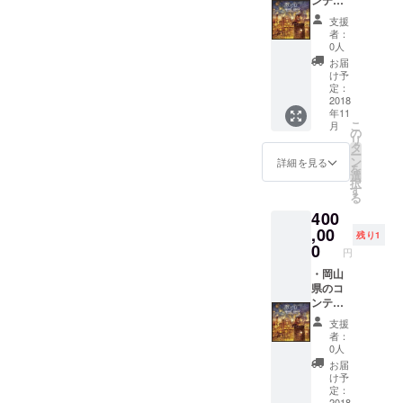
知の場
となる
ンテン
ついて
所や、
サイト
ツ部分
は、石
支援
実際に
の構築
の情報
碑のよ
者：
ご自身
はこち
収集(観
うなも
0人
で旅を
らで行
光ス
のをイ
お届
され
いま
ポッ
メージ
け予
「ぷっ
す。 ※
ト)、情
してお
定：
ぺる(仮
サイト
報選
2018
ります
年11
称)」に
自体に
定、情
が、制
こ
月
「しる
情報を
報をど
作上変
の
リ
し」を
掲載す
のよう
更にな
タ
ー
残しま
る部分
に掲載
る可能
ン
詳細を見る
を
せん
はこち
する
性もご
選
択
か？ ※
らで行
か、ど
ざいま
す
る
現在
いま
のよう
すの
400
「しる
す。 ※
に運用
で、そ
し」に
ショッ
してい
,00
の点は
残り1
ついて
プ機能
くかを
ご容赦
0
円
は、石
は煩雑
決定す
くださ
碑のよ
になる
る。 ※
・岡山
い。 ※
うなも
ためな
ベース
県のコ
お届け
のをイ
しとな
となる
ンテン
予定日
メージ
りま
サイト
ツ部分
は、現
支援
してお
す。 ※
の構築
の情報
在2019
者：
ります
広告掲
はこち
収集(観
年7月と
0人
が、制
載の権
らで行
光ス
してお
お届
作上変
利はご
いま
ポッ
ります
け予
更にな
ざいま
す。 ※
ト)、情
が、制
定：
2018