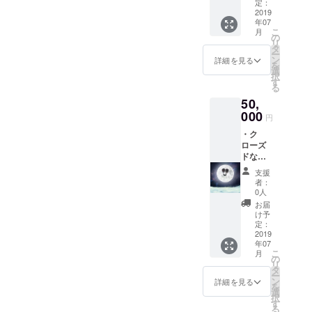
・各県
×1 ※書
定：
ります
(兵庫
2019
籍につ
が、制
年07
県、鳥
いて
作の進
こ
月
取県、
は、在
の
捗状況
リ
岡山
庫の関
タ
により
ー
県、島
係上遅
ン
詳細を見る
多少前
を
根県、
れる可
選
後する
択
広島
能性が
す
可能性
る
県、山
ござい
もござ
50,
口県の
ますの
いすの
うちか
000
で、そ
円
で、そ
ら一つ
の点は
の点は
・ク
選択)の
ご了承
ご容赦
ローズ
星空案
くださ
くださ
ドな
内人に
い。
い。サ
Facebo
なる事
支援
イト制
ok非公
ができ
者：
作完了
開グ
る権
0人
後とさ
ループ
利。各
お届
せてく
へ参加
県のご
け予
ださ
・6県
自身の
定：
い。
(兵庫
2019
オスス
年07
県、鳥
メを
こ
月
取県、
「しる
の
リ
岡山
し」と
タ
ー
県、島
してサ
ン
詳細を見る
を
根県、
イトに
選
択
広島
残す事
す
る