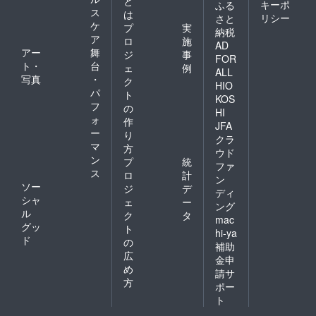
と
キーポ
ふる
ス
は
リシー
さと
ケ
プ
実
納税
ア
ロ
施
AD
アー
舞
ジ
事
FOR
ト・
台
ェ
例
ALL
写真
・
ク
HIO
パ
ト
KOS
フ
の
HI
ォ
作
JFA
ー
り
クラ
マ
方
ウド
ン
プ
統
ファ
ス
ロ
計
ン
ソー
ジ
デ
ディ
シャ
ェ
ー
ング
ル
ク
タ
mac
グッ
ト
hi-ya
ド
の
補助
広
金申
め
請サ
方
ポー
ト