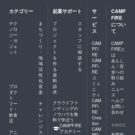
カテゴリー
起案サポート
サ
CAMP
ー
FIRE
テク
ま
プ
ス
ビ
につい
ノロ
ち
ロ
タ
ス
て
ジー
づ
ジ
ッ
・ガ
く
ェ
フ
CAM
CAMP
ジェ
り
ク
に
PFI
FIREと
ット
・
ト
相
RE
は
地
を
談
CAM
あんし
域
作
す
PFI
ん・安
活
る
る
RE
全への
性
資
コ
取り組
化
料
ミュ
み
プロ
音
請
ニ
ニュー
ダク
楽
求
ティ
ス
ト
CAM
ヘルプ
クラウドファ
フー
チ
PFI
お問い
ンディングの
ド・
ャ
RE
合わせ
ノウハウを無
飲食
レ
Crea
料で学ぼう
店
ン
tion
各種規定
CAMPFIRE
ジ
CAM
アカデミー
アニ
ス
利用規
PFI