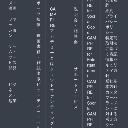
メ・
ポ
約
RE
漫画
ー
CA
説
細則
for
ツ
MP
明
プライ
Soci
ファ
映
FI
会
バシー
al
ッ
像
RE
・
ポリ
Goo
ショ
・
ア
相
シー
d
ン
映
カ
談
特定商
CAM
画
デ
会
取引法
PFI
ゲー
書
ミ
に基づ
RE
ム・
籍
ー
く表記
for
サー
・
と
情報セ
Ente
ビス
雑
は
キュリ
rtain
開発
誌
ク
サ
ティ方
men
出
ラ
ポ
針
t
版
ウ
ー
反社基
CAM
ビジ
ビ
ド
ト
本方針
PFI
ネ
ュ
フ
サ
カスタ
RE
ス・
ー
ァ
ー
マーハ
for
起業
テ
ン
ビ
ラスメ
Spor
ィ
デ
ス
ントに
ts
ー
ィ
対する
CAM
・
ン
考え方
PFI
ヘ
グ
クッ
RE
ル