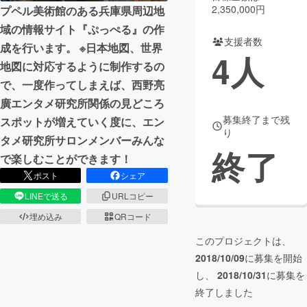
2,350,000円
プペル美術館のある兵庫県周辺地
まちづくり・地域活性化
域の情報サイト『ぷっぺる』の作
支援者数
成を行います。 ※日本地図、世界
4
人
地図に対応するように制作するの
CAMPFIRE for Social Good
CAMPFIRE Creation
で、一度作ってしまえば、西野亮
CAMPFIREふるさと納税
machi-ya
コミュニティ
廣エンタメ研究所関係の見どころ
募集終了まで残
スポットが増えていく度に、エン
り
タメ研究所サロンメンバーみんな
終了
で楽しむことができます！
ポスト
シェア
LINEで送る
URLコピー
埋め込み
QRコード
このプロジェクトは、
2018/10/09
に募集を開始
し、
2018/10/31
に募集を
終了しました