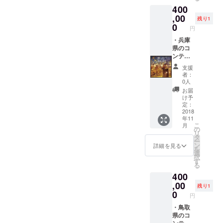
県、山
ができ
400
口県)の
ます。
星空案
,00
それを
残り1
内人に
元にサ
0
円
なる事
イト閲
ができ
・兵庫
覧され
る権
県のコ
た方は
利。各
ンテン
旅をさ
県のご
ツ部分
れま
支援
自身の
の情報
す。既
者：
オスス
収集(観
にご存
0人
メを
光ス
知の場
お届
「しる
ポッ
所や、
け予
し」と
ト)、情
実際に
定：
してサ
報選
2018
ご自身
年11
イトに
定、情
で旅を
こ
月
残す事
報をど
され
の
リ
ができ
のよう
「ぷっ
タ
ー
ます。
に掲載
ぺる(仮
ン
詳細を見る
を
それを
する
称)」に
選
択
元にサ
か、ど
「しる
す
る
イト閲
のよう
し」を
400
覧され
に運用
残しま
た方は
してい
,00
せん
残り1
旅をさ
くかを
か？ ※
0
円
れま
決定す
現在
す。既
る。 ※
・鳥取
「しる
にご存
ベース
県のコ
し」に