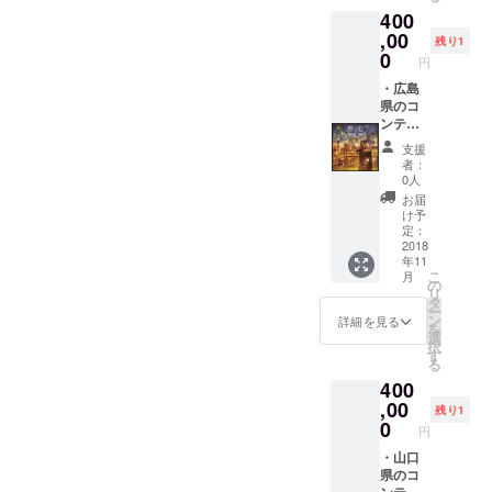
くださ
ループ
いま
のよう
400
い。サ
へ参加
す。 ※
に運用
イト制
ショッ
してい
,00
残り1
作完了
プ機能
くかを
0
円
後とさ
は煩雑
決定す
せてく
になる
る。 ※
・広島
ださ
ためな
ベース
県のコ
い。
しとな
となる
ンテン
りま
サイト
ツ部分
支援
す。 ※
の構築
の情報
者：
広告掲
はこち
収集(観
0人
載の権
らで行
光ス
お届
利はご
いま
ポッ
け予
ざいま
す。 ※
ト)、情
定：
せん。
サイト
報選
2018
年11
・ク
自体に
定、情
こ
月
ローズ
情報を
報をど
の
リ
ドな
掲載す
のよう
タ
ー
Facebo
る部分
に掲載
ン
詳細を見る
を
ok非公
はこち
する
選
択
開グ
らで行
か、ど
す
る
ループ
いま
のよう
400
へ参加
す。 ※
に運用
ショッ
してい
,00
残り1
プ機能
くかを
0
円
は煩雑
決定す
になる
る。 ※
・山口
ためな
ベース
県のコ