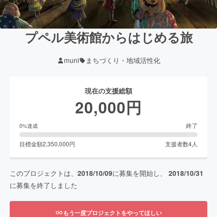
プペル美術館からはじめる旅
muni
まちづくり・地域活性化
現在の支援総額
20,000
円
終了
0
%達成
目標金額
2,350,000
円
支援者数
4
人
このプロジェクトは、
2018/10/09
に募集を開始し、
2018/10/31
に募集を終了しました
もう一度プロジェクトをやってほしい