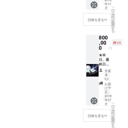
せん。
ためな
ツ部分
年11
・ク
しとな
の情報
こ
月
ローズ
りま
収集(観
の
リ
ドな
す。 ※
光ス
タ
ー
Facebo
広告掲
ポッ
ン
詳細を見る
を
ok非公
載の権
ト)、情
選
択
開グ
利はご
報選
す
る
ループ
ざいま
定、情
800
へ参加
せん。
報をど
・ク
のよう
,00
残り3
ローズ
に掲載
0
円
ドな
する
Facebo
か、ど
★本
ok非公
のよう
日、最
開グ
に運用
終日
ループ
してい
『超特
支援
へ参加
くかを
別スポ
者：
決定す
ンサー
0人
る。 ※
枠』を
お届
ベース
限定3つ
け予
となる
用意さ
定：
サイト
せて頂
2019
年07
の構築
きまし
こ
月
はこち
た！！
の
リ
らで行
★ 【企
タ
ー
いま
業様・
ン
詳細を見る
を
す。 ※
個人事
選
択
サイト
業主様
す
る