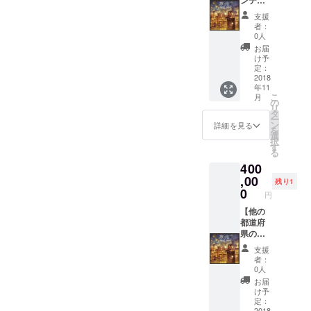
しとな
となる
ンテン
りま
サイト
ツ部分
支援
す。 ※
の構築
のプロ
者：
広告掲
はこち
デュー
0人
載の権
らで行
ス全般
お届
利はご
いま
を行
け予
ざいま
す。 ※
う。 ※
定：
せん。
サイト
ベース
2018
年11
・ク
自体に
となる
こ
月
ローズ
情報を
サイト
の
リ
ドな
掲載す
の構築
タ
ー
Facebo
る部分
はこち
ン
詳細を見る
を
ok非公
はこち
らで行
選
択
開グ
らで行
いま
す
る
ループ
いま
す。 ※
400
へ参加
す。 ※
サイト
ショッ
自体に
,00
残り1
プ機能
情報を
0
円
は煩雑
掲載す
になる
る部分
【他の
ためな
はこち
都道府
しとな
らで行
県のア
りま
いま
ピール
支援
す。 ※
す。 ※
を行う
者：
広告掲
ショッ
方用】
0人
載の権
プ機能
・〇〇
お届
利はご
は煩雑
県のコ
け予
ざいま
になる
ンテン
定：
2018