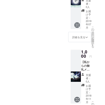
支援
ok非公
方は旅
者：
開グ
をされ
0人
ループ
ます。
お届
へ参加
既にご
け予
・各県
存知の
定：
(兵庫
2019
場所
年07
県、鳥
や、実
こ
月
取県、
際にご
の
リ
岡山
自身で
タ
ー
県、島
旅をさ
ン
詳細を見る
を
根県、
れ
選
択
広島
「ぷっ
す
る
県、山
ぺる(仮
1,0
口県)の
称)」に
星空案
00
「しる
円
内人に
し」を
【私か
なる事
残しま
らの御
ができ
せん
礼メッ
る権
か？ ※
セー
利。各
現在
支援
ジ】 私
県のご
「しる
者：
から御
自身の
し」に
0人
礼メッ
オスス
ついて
お届
セージ
メを
は、え
け予
を送ら
「しる
定：
んとつ
せて頂
2018
し」と
のよう
年11
きま
してサ
なもの
こ
月
す。
イトに
の
をイ