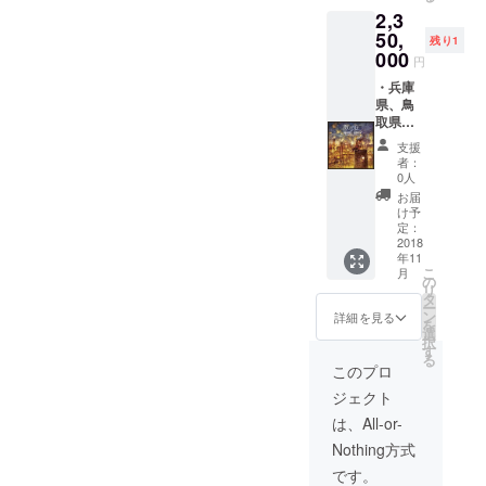
自体に
向け】
2,3
情報を
サービ
掲載す
ス概要
50,
残り1
る部分
ページ
000
円
はこち
にて、
らで行
『地域
・兵庫
いま
活性化
県、鳥
す。 ※
の成功
取県、
ショッ
事例創
岡山
支援
プ機能
出』の
県、島
者：
は煩雑
超特別
根県、
0人
になる
スポン
広島
お届
ためな
サー様
県、山
け予
しとな
として
口県プ
定：
りま
ロゴを
ロジェ
2018
年11
す。 ※
掲載い
クト対
こ
月
広告掲
たしま
象全県
の
リ
載の権
す。 プ
のコン
タ
ー
利もご
ペル美
テンツ
ン
詳細を見る
を
ざいま
術館と
部分の
選
択
せん。
同じよ
情報収
す
る
※兵庫、
うに、
集(観光
このプロ
鳥取、
川西市
スポッ
ジェクト
岡山、
を盛り
ト)、情
島根、
上げ、
報選
は、All-or-
広島、
一緒に
定、情
Nothing方式
山口県
『地域
報をど
以外。
活性化
のよう
です。