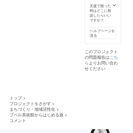
りま
は煩雑
す。
になる
支援で困った
ためな
時はどこに相
しとな
談したらいい
りま
ですか？
す。 ※
広告掲
ヘルプページを
載の権
見る
利はご
ざいま
せん。
このプロジェクト
・ク
の問題報告は
こち
ローズ
ドな
ら
よりお問い合わ
Facebo
せください
ok非公
開グ
ループ
へ参加
トップ
>
プロジェクトをさがす
>
まちづくり・地域活性化
>
プペル美術館からはじめる旅
>
コメント