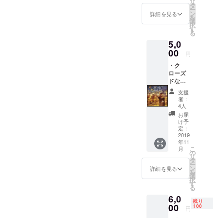
リ
「がん
残して
タ
メージ
ー
ばって
いく事
ン
してお
詳細を見る
を
良いも
ができ
選
ります
択
の作れ
ます。
す
が、制
る
よ！！
それを
作上変
5,0
」と無
元にサ
更にな
条件で
00
イト閲
る可能
円
本企画
覧され
性もご
・ク
にご賛
た方は
ざいま
ローズ
同頂け
旅をさ
すの
ドな
る方
れま
で、そ
Facebo
は、是
す。既
の点は
支援
ok非公
非お願
にご存
ご容赦
者：
開グ
い致し
知の場
4人
くださ
ループ
ま
所や、
い。 ※
お届
へ参加
す！！
実際に
け予
お届け
・情報
※尚、出
定：
ご自身
予定日
提供(コ
2019
来上
で旅を
は、現
年11
ンテン
がった
され
在2019
こ
月
ツの内
サイト
の
「ぷっ
年7月と
リ
容、観
につい
タ
ぺる(仮
してお
ー
光ス
て、エ
ン
称)」に
詳細を見る
ります
を
ポッ
ンタメ
選
「しる
が、制
択
ト)、サ
研究所
す
し」を
作の進
る
イト制
サロン
残しま
捗状況
6,0
作参加
メン
せん
により
残り
00
バーは
100
か？ ※
多少前
円
無料で
現在
後する