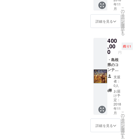
る可能
せん。
サイト
報選
作の進
年11
性もご
・ク
自体に
定、情
捗状況
こ
月
ざいま
ローズ
情報を
報をど
により
の
リ
すの
ドな
掲載す
のよう
多少前
タ
ー
で、そ
Facebo
る部分
に掲載
後する
ン
詳細を見る
を
の点は
ok非公
はこち
する
可能性
選
択
ご容赦
開グ
らで行
か、ど
もござ
す
る
くださ
ループ
いま
のよう
いすの
400
い。 ※
へ参加
す。 ※
に運用
で、そ
お届け
ショッ
してい
,00
の点は
残り1
予定日
プ機能
くかを
ご容赦
0
円
は、現
は煩雑
決定す
くださ
在2019
になる
る。 ※
・島根
い。サ
年7月と
ためな
ベース
県のコ
イト制
してお
しとな
となる
ンテン
作完了
ります
りま
サイト
ツ部分
後とさ
支援
が、制
す。 ※
の構築
の情報
せてく
者：
作の進
広告掲
はこち
収集(観
ださ
0人
捗状況
載の権
らで行
光ス
い。
お届
により
利はご
いま
ポッ
け予
多少前
ざいま
す。 ※
ト)、情
定：
後する
せん。
サイト
報選
2018
年11
可能性
・ク
自体に
定、情
こ
月
もござ
ローズ
情報を
報をど
の
リ
いすの
ドな
掲載す
のよう
タ
ー
で、そ
Facebo
る部分
に掲載
ン
詳細を見る
を
の点は
ok非公
はこち
する
選
択
ご容赦
開グ
らで行
か、ど
す
る