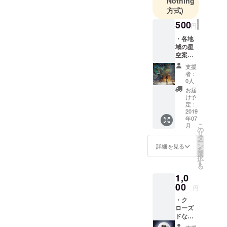
Nothing
m/ni.mu.779
方式)
85
500
円
・各地
●20年前に鳥
域の星
取県米子市
空案内
から上京
人にな
支援
る事が
し、現在埼
者：
できる
0人
玉県在住
権利。
お届
各地域
け予
のご自
定：
●15年間同一
身のオ
2019
の会社で営
年07
ススメ
こ
月
を「し
の
業を経験。
リ
るし」
タ
うち12年間
ー
として
ン
詳細を見る
を
は人財育成
サイト
選
択
に残し
す
にも携わる
る
ていく
1,0
事がで
きま
00
●妻の第二子
円
す。そ
出産を期に
・ク
れを元
育児休暇を
ローズ
にサイ
ドな
ト閲覧
Facebo
された