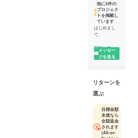
他に3件の
プロジェク
トを掲載し
ています
はじめまし
て。
阿賀と申し
メッセー
ます。
ジを送る
1981年8月生
まれ、37
リターンを
歳、男性。2
児の父をし
選ぶ
ておりま
す。
目標金額
未達なら
■facebook
全額返金
されます
https://www.f
(All-or-
acebook.co