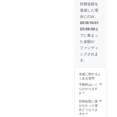
※同じ都
の成功
に掲載
目標金額を
道府県
事例』
する
でた場
を創出
か、ど
達成した場
合は、
してい
のよう
合にのみ、
先着
きま
に運用
順。 ・
しょ
してい
2018/10/31
クロー
う！！
くかを
23:59:59
ま
ズドな
1口：80
決定す
Facebo
万円 限
る。 ※
でに集まっ
ok非公
定数：3
ベース
た金額が
開グ
口 ■参
となる
ループ
考：テ
サイト
ファンディ
へ参加
ストサ
の構築
ングされま
イト制
はこち
作から
らで行
す。
約10日
いま
です
す。 ※
が、
サイト
支援に関するよ
SEO対
自体に
くある質問
策等
情報を
行って
掲載す
手数料はいく
いない
る部分
らかかります
状況
はこち
か？
で、既
らで行
に600の
いま
目標金額に届
閲覧を
す。 ※
かなかった場
して頂
ショッ
合どうなりま
いてお
プ機能
すか？