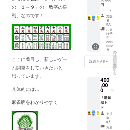
円
の「１～９」の「数字の羅
→「麻
雀脳ト
列」なのです！
支援
レ 麻
者：
雀と英
0人
語を科
お届
学す
け予
る！」
定：
冊子版
2019
年02
＆「絶
こ
月
対に負
の
リ
けない
タ
ここに着目し、新しいゲー
ー
最強麻
ン
詳細を見る
を
雀戦術
選
ム開発をしていきたいと
択
新デジ
す
る
タル戦
思っています。
400
術指南
書」冊
,00
子版＆
具体的には…
0
円
麻雀付
録シー
「麻雀
麻雀牌をわかりやすく
ト＋麻
脳ト
雀脳ト
レ 麻
レくん
雀と英
支援
（ぬい
語を科
者：
ぐる
学す
0人
み）
る！」
お届
冊子版