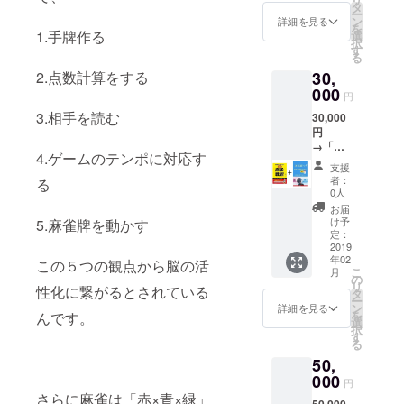
くな
タ
ー
る」冊
ン
詳細を見る
を
子版
1.手牌作る
選
択
す
る
30,
2.点数計算をする
000
円
3.相手を読む
30,000
円
→「麻
4.ゲームのテンポに対応す
雀脳ト
支援
レ 麻
者：
る
雀と英
0人
語を科
お届
学す
け予
5.麻雀牌を動かす
る！」
定：
冊子版
2019
年02
＆「絶
この５つの観点から脳の活
こ
月
対に負
の
リ
性化に繋がるとされている
けない
タ
ー
最強麻
ン
詳細を見る
を
んです。
雀戦術
選
択
新デジ
す
る
タル戦
50,
術指南
書」冊
000
円
子版
さらに麻雀は「赤×青×緑」
50,000