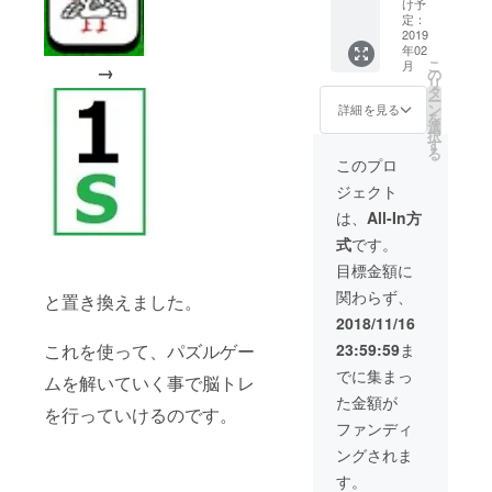
け予
100冊＆
定：
「絶対
2019
年02
に負け
こ
月
→
ない最
の
リ
強麻雀
タ
ー
戦術新
ン
詳細を見る
を
デジタ
選
択
ル戦術
す
る
指南
このプロ
書」冊
ジェクト
子版100
冊＆麻
は、
All-In方
雀付録
式
です。
シート
＋麻雀
目標金額に
脳トレ
関わらず、
くん
と置き換えました。
（ぬい
2018/11/16
ぐる
23:59:59
ま
これを使って、パズルゲー
み）100
個
でに集まっ
ムを解いていく事で脳トレ
た金額が
を行っていけるのです。
ファンディ
ングされま
す。