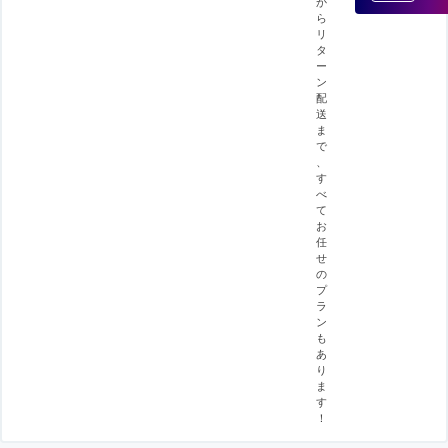
か
ら
リ
タ
ー
ン
配
送
ま
で
、
す
べ
て
お
任
せ
の
プ
ラ
ン
も
あ
り
ま
す
！