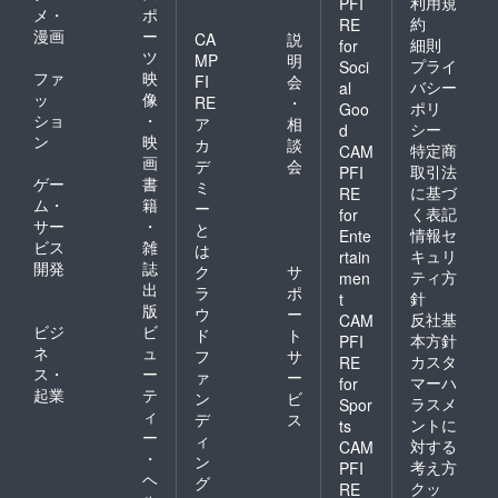
利用規
PFI
メ・
ポ
約
RE
漫画
ー
CA
説
細則
for
ツ
MP
明
プライ
Soci
ファ
映
FI
会
バシー
al
ッ
像
RE
・
ポリ
Goo
ショ
・
ア
相
シー
d
ン
映
カ
談
特定商
CAM
画
デ
会
取引法
PFI
ゲー
書
ミ
に基づ
RE
ム・
籍
ー
く表記
for
サー
・
と
情報セ
Ente
ビス
雑
は
キュリ
rtain
開発
誌
ク
サ
ティ方
men
出
ラ
ポ
針
t
版
ウ
ー
反社基
CAM
ビジ
ビ
ド
ト
本方針
PFI
ネ
ュ
フ
サ
カスタ
RE
ス・
ー
ァ
ー
マーハ
for
起業
テ
ン
ビ
ラスメ
Spor
ィ
デ
ス
ントに
ts
ー
ィ
対する
CAM
・
ン
考え方
PFI
ヘ
グ
クッ
RE