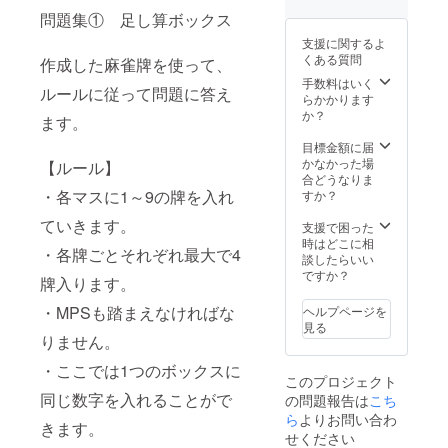
問題集① 足し算ボックス
支援に関するよ
くある質問
作成した麻雀牌を使って、
手数料はいく
ルールに従って問題に答え
らかかります
か？
ます。
目標金額に届
かなかった場
【ルール】
合どうなりま
・各マスに1～9の牌を入れ
すか？
ていきます。
支援で困った
時はどこに相
・各牌ごとそれぞれ最大で4
談したらいい
ですか？
牌入ります。
・MPSも踏まえなければな
ヘルプページを
見る
りません。
・ここでは1つのボックスに
このプロジェクト
同じ数字を入れることがで
の問題報告は
こち
ら
よりお問い合わ
きます。
せください