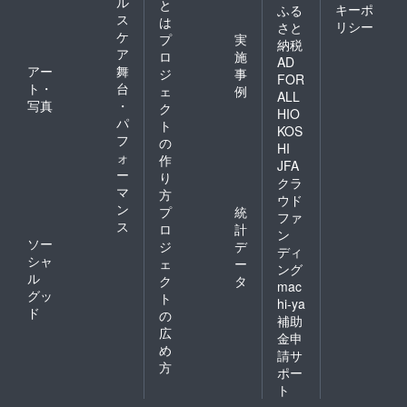
ル
と
キーポ
ふる
ス
は
リシー
さと
ケ
プ
実
納税
ア
ロ
施
AD
アー
舞
ジ
事
FOR
ト・
台
ェ
例
ALL
写真
・
ク
HIO
パ
ト
KOS
フ
の
HI
ォ
作
JFA
ー
り
クラ
マ
方
ウド
ン
プ
統
ファ
ス
ロ
計
ン
ソー
ジ
デ
ディ
シャ
ェ
ー
ング
ル
ク
タ
mac
グッ
ト
hi-ya
ド
の
補助
広
金申
め
請サ
方
ポー
ト