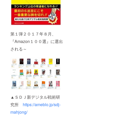
第１弾２０１７年８月、
『Amazon１００選』に選出
される～
▲ＳＤＪ新デジタル戦術研
究所
https://ameblo.jp/sdj-
mahjong/