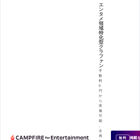
エ
ン
タ
メ
領
域
特
化
型
ク
ラ
フ
ァ
ン
手
数
料
0
円
か
ら
実
施
可
能
。
企
画
掲載
無料