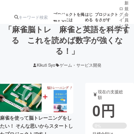
新
ロ
規
グ
会
プロジェクトを掲
はじ
プロジェクト
/
載するには
める
をさがす
イ
員
ン
登
「麻雀脳トレ 麻雀と英語を科学す
録
る これを読めば数字が強くな
る！」
人気のプロ
注目のリ
注目の新着プロ
募集終了が近いプ
もうすぐ公開
ジェクト
ターン
ジェクト
ロジェクト
されます
Kikuti Syo
ゲーム・サービス開発
アート・写真
音楽
現在の支援総
テクノロジー・ガジェット
ゲーム・サ
額
0
円
映像・映画
書籍・雑誌
麻雀を使って脳トレーニングをし
たい！ そんな思いからスタートし
0%
ビジネス・起業
チャレンジ
たプロジェクトです！
目標金額は