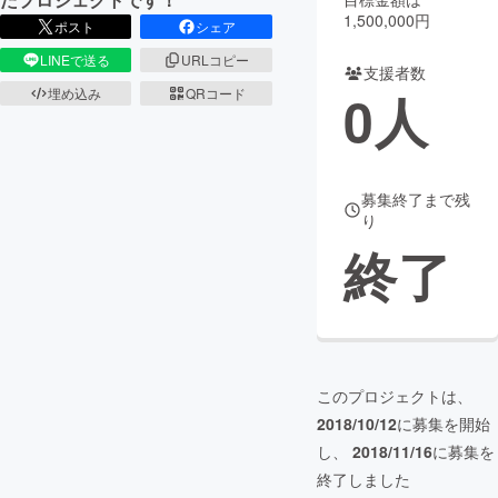
1,500,000円
ポスト
シェア
まちづくり・地域活性化
LINEで送る
URLコピー
支援者数
0
人
埋め込み
QRコード
CAMPFIRE for Social Good
CAMPFIRE Creation
CAMPFIREふるさと納税
machi-ya
コミュニティ
募集終了まで残
り
終了
このプロジェクトは、
2018/10/12
に募集を開始
し、
2018/11/16
に募集を
終了しました