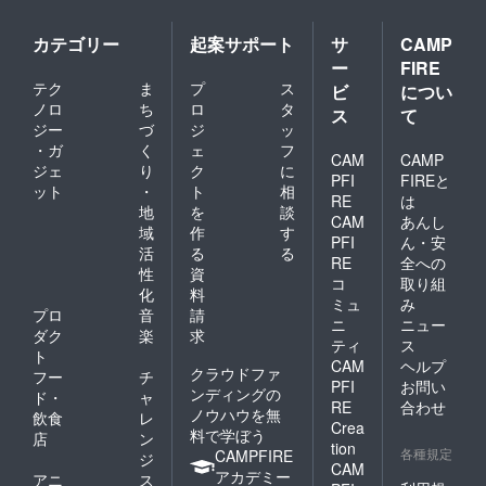
カテゴリー
起案サポート
サ
CAMP
ー
FIRE
テク
ま
プ
ス
ビ
につい
ノロ
ち
ロ
タ
ス
て
ジー
づ
ジ
ッ
・ガ
く
ェ
フ
CAM
CAMP
ジェ
り
ク
に
PFI
FIREと
ット
・
ト
相
RE
は
地
を
談
CAM
あんし
域
作
す
PFI
ん・安
活
る
る
RE
全への
性
資
コ
取り組
化
料
ミュ
み
プロ
音
請
ニ
ニュー
ダク
楽
求
ティ
ス
ト
CAM
ヘルプ
クラウドファ
フー
チ
PFI
お問い
ンディングの
ド・
ャ
RE
合わせ
ノウハウを無
飲食
レ
Crea
料で学ぼう
店
ン
tion
各種規定
CAMPFIRE
ジ
CAM
アカデミー
アニ
ス