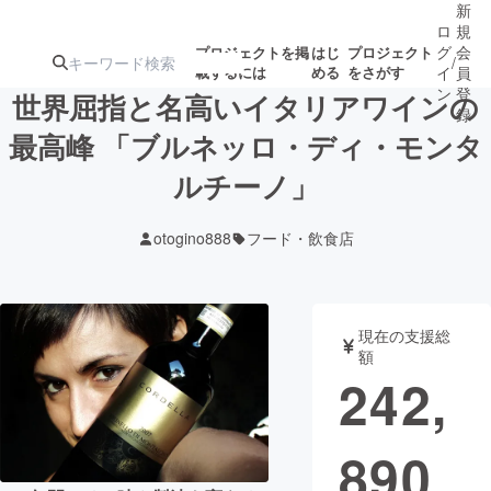
新
ロ
規
グ
会
プロジェクトを掲
はじ
プロジェクト
/
載するには
める
をさがす
イ
員
ン
登
世界屈指と名高いイタリアワインの
録
最高峰 「ブルネッロ・ディ・モンタ
ルチーノ」
人気のプロ
注目のリ
注目の新着プロ
募集終了が近いプ
もうすぐ公開
ジェクト
ターン
ジェクト
ロジェクト
されます
otogino888
フード・飲食店
アート・写真
音楽
現在の支援総
テクノロジー・ガジェット
ゲーム・サ
額
242,
映像・映画
書籍・雑誌
890
ビジネス・起業
チャレンジ