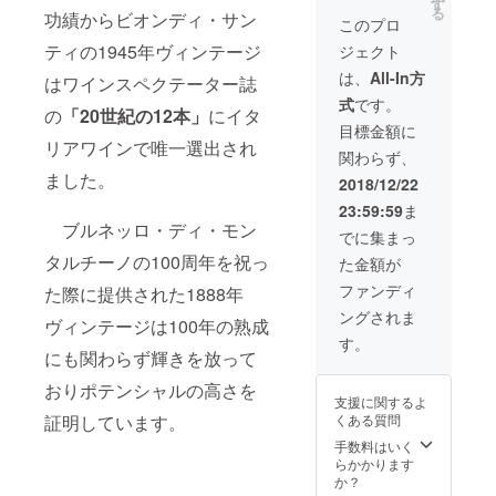
ディ
す
る
功績からビオンディ・サン
７５０
このプロ
ml 6本/
ティの1945年ヴィンテージ
ジェクト
元値
156,000
は、
All-In方
はワインスペクテーター誌
円（税
式
です。
込）か
の
「20世紀の12本」
にイタ
ら
目標金額に
55％OF
リアワインで唯一選出され
関わらず、
F ロゴ
入り6本
ました。
2018/12/22
専用木
23:59:59
ま
箱付き
ブルネッロ・ディ・モン
でに集まっ
タルチーノの100周年を祝っ
た金額が
ファンディ
た際に提供された1888年
ングされま
ヴィンテージは100年の熟成
す。
にも関わらず輝きを放って
おりポテンシャルの高さを
支援に関するよ
くある質問
証明しています。
手数料はいく
らかかります
か？