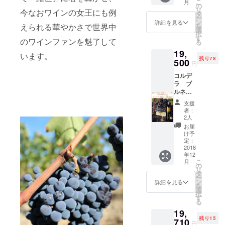
こ
月
イン フ
の
リ
今なおワインの女王にも例
ルボ
タ
ー
ディ ７
ン
詳細を見る
を
えられる華やかさで世界中
５０ml
選
択
3本／元
す
のワインファンを魅了して
る
値
19,
21,900
います。
残り78
円（税
500
円
込）か
コルデ
ら
ラ ブ
45%OF
ルネッ
F
ロ
支援
ディ
者：
モンタ
2人
ルチー
お届
ノ リ
け予
ゼル
定：
ヴァ
2018
年12
２０１
こ
月
０ 赤
の
リ
ワイ
タ
ー
ン フ
ン
詳細を見る
を
ルボ
選
択
ディ
す
る
７５０
19,
ml １本/
残り15
元値
710
円