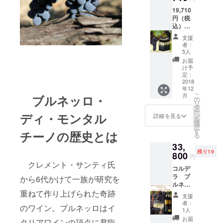
26,000
19,710
円（税
円（税
込）か
込）／
ら
コルデ
25％OF
支援
ラ ブル
F ロゴ
者：
ネッロ
入り1本
5人
ディ モ
専用木
お届
ンタル
箱付き
け予
チーノ
定：
２０１
2018
年12
１ 赤ワ
こ
月
ブルネッロ・
イン フ
の
リ
ルボ
タ
ー
ディ ７
ディ・モンタル
ン
詳細を見る
を
５０ml
選
択
6本／元
す
チーノの歴史とは
る
値
33,
43,800
残り19
円（税
800
円
込）か
クレメント・サンティ氏
コルデ
ら
ラ ブ
55%OF
から6代かけて一族が研究を
ルネッ
F
ロ
重ねて作り上げられた奇跡
支援
ディ
者：
のワイン。ブルネッロはイ
モンタ
1人
ルチー
お届
タリアワインの頂点に君臨