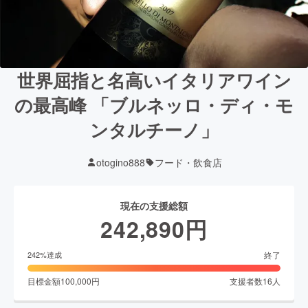
世界屈指と名高いイタリアワイン
の最高峰 「ブルネッロ・ディ・モ
ンタルチーノ」
otogino888
フード・飲食店
現在の支援総額
242,890
円
終了
242
%達成
目標金額
100,000
円
支援者数
16
人