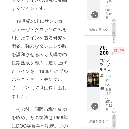
ノ リ
け予
ゼル
定：
するワインです。
ヴァ
2018
年12
２０１
こ
月
０ 赤
の
19世紀の末にサンジョ
リ
ワイ
タ
ー
ン フ
ヴェーゼ・グロッソのみを
ン
詳細を見る
を
ルボ
選
択
用いたワインを造る研究を
ディ
す
る
７５０
開始。強烈なタンニンや酸
70,
ml 2本/
残り20
元値
200
円
を調和させるべく大樽での
52,000
コルデ
円（税
長期熟成を導入し造り上げ
ラ ブ
込）か
ルネッ
ら
たワインを、1888年にブル
ロ
35％OF
支援
ディ
ネッロ・ディ・モンタル
F ロゴ
者：
モンタ
入り2本
0人
チーノとして世に送り出し
ルチー
専用木
お届
ノ リ
箱付き
け予
ました。
ゼル
定：
ヴァ
2018
年12
２０１
その後、国際市場で成功
こ
月
０ 赤
の
リ
ワイ
タ
を収め、その製法は1966年
ー
ン フ
ン
詳細を見る
を
ルボ
にDOC委員会が認定。その
選
択