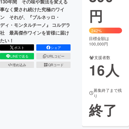
130年間 その味や製法を変える
円
事なく愛され続けた究極のワイ
まちづくり・地域活性化
ン それが、『ブルネッロ・
ディ・モンタルチーノ』 コルデラ
CAMPFIRE for Social Good
CAMPFIRE Creation
242%
社 最高傑作ワインを皆様に届け
CAMPFIREふるさと納税
machi-ya
コミュニティ
目標金額は
たい！
100,000円
ポスト
シェア
LINEで送る
URLコピー
支援者数
16
人
埋め込み
QRコード
募集終了まで残
り
終了