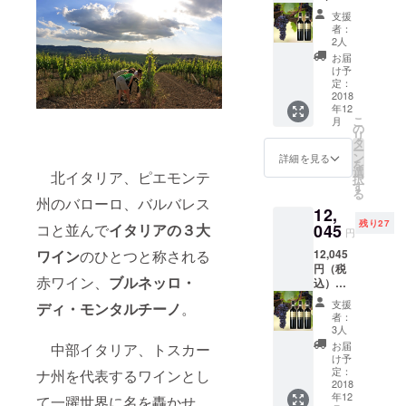
コルデ
支援
ラ ブル
者：
ネッロ
2人
ディ モ
お届
ンタル
け予
チーノ
定：
２０１
2018
年12
１ 赤ワ
こ
月
イン フ
の
リ
ルボ
タ
ー
ディ ７
ン
詳細を見る
を
５０ml
選
北イタリア、ピエモンテ
択
2本／元
す
る
値
州のバローロ、バルバレス
12,
14,600
残り27
円（税
045
コと並んで
イタリアの３大
円
込）か
12,045
ワイン
のひとつと称される
ら
円（税
35%OF
赤ワイン、
ブルネッロ・
込）／
F
コルデ
支援
ディ・モンタルチーノ
。
ラ ブル
者：
ネッロ
3人
ディ モ
お届
中部イタリア、トスカー
ンタル
け予
チーノ
定：
ナ州を代表するワインとし
２０１
2018
年12
１ 赤ワ
て一躍世界に名を轟かせ、