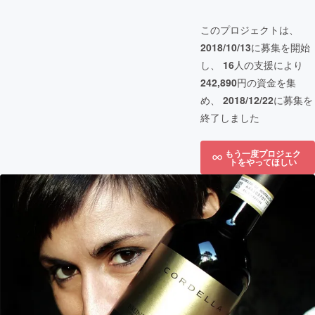
このプロジェクトは、
2018/10/13
に募集を開始
し、
16
人の支援により
242,890
円の資金を集
め、
2018/12/22
に募集を
終了しました
もう一度プロジェク
トをやってほしい