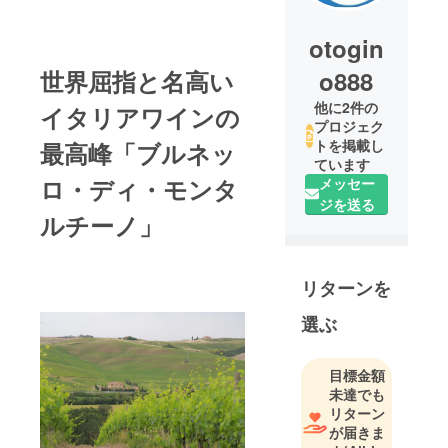
otogin
世界屈指と名高い
o888
他に2件の
イタリアワインの
プロジェク
トを掲載し
最高峰「ブルネッ
ています
ロ・ディ・モンタ
メッセー
ジを送る
ルチーノ」
リターンを
選ぶ
目標金額
未達でも
リターン
が届きま