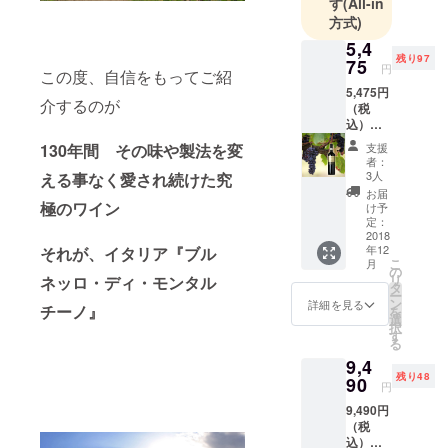
す
(All-in
方式)
5,4
残り97
75
円
この度、自信をもってご紹
5,475円
介するのが
（税
込）／
コルデ
130年間 その味や製法を変
支援
ラ ブル
者：
ネッロ
3人
える事なく愛され続けた究
ディ モ
お届
ンタル
極のワイン
け予
チーノ
定：
２０１
2018
年12
それが、イタリア『ブル
１ 赤ワ
こ
月
イン フ
の
リ
ネッロ・ディ・モンタル
ルボ
タ
ー
ディ ７
ン
詳細を見る
チーノ』
を
５０ml
選
択
１本／
す
る
元値
9,4
7,300円
残り48
（税
90
円
込）か
9,490円
ら
（税
25%OF
込）／
F