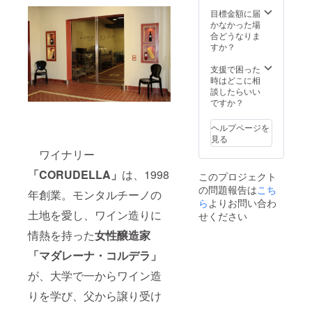
目標金額に届
かなかった場
合どうなりま
すか？
支援で困った
時はどこに相
談したらいい
ですか？
ヘルプページを
見る
ワイナリー
「CORUDELLA」
は、1998
このプロジェクト
の問題報告は
こち
年創業。モンタルチーノの
ら
よりお問い合わ
土地を愛し、ワイン造りに
せください
情熱を持った
女性醸造家
「マダレーナ・コルデラ」
が、大学で一からワイン造
りを学び、父から譲り受け