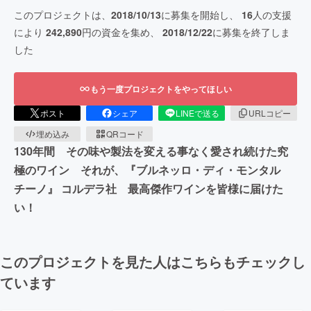
このプロジェクトは、
2018/10/13
に募集を開始し、
16
人の支援
により
242,890
円の資金を集め、
2018/12/22
に募集を終了しま
した
もう一度プロジェクトをやってほしい
ポスト
シェア
LINEで送る
URLコピー
埋め込み
QRコード
130年間 その味や製法を変える事なく愛され続けた究
極のワイン それが、『ブルネッロ・ディ・モンタル
チーノ』 コルデラ社 最高傑作ワインを皆様に届けた
い！
このプロジェクトを見た人はこちらもチェックし
ています