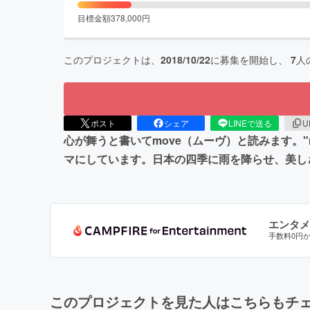
目標金額
378,000
円
このプロジェクトは、
2018/10/22
に募集を開始し、
7
人
ポスト
シェア
LINEで送る
U
心が舞うと書いてmove（ムーヴ）と読みます。
マにしています。日本の四季に雨を降らせ、美し
エンタメ
手数料0円
このプロジェクトを見た人はこちらもチ