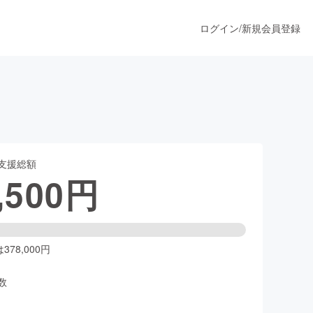
ログイン
/
新規会員登録
うすぐ公開されます
支援総額
プロダクト
,500
円
ファッション
スポーツ
78,000円
数
ア
ソーシャルグッド
人