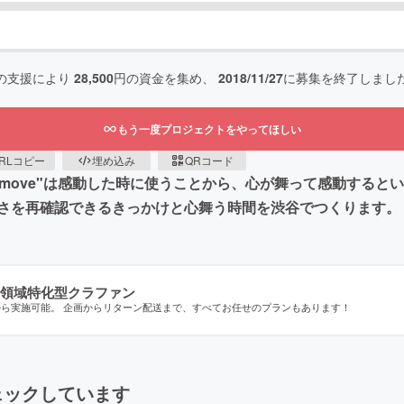
の支援により
28,500
円の資金を集め、
2018/11/27
に募集を終了しまし
もう一度プロジェクトをやってほしい
RLコピー
埋め込み
QRコード
"move"は感動した時に使うことから、心が舞って感動する
さを再確認できるきっかけと心舞う時間を渋谷でつくります。
領域特化型クラファン
から実施可能。 企画からリターン配送まで、すべてお任せのプランもあります！
ェックしています