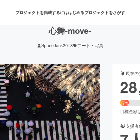
プロジェクトを掲載するには
はじめる
プロジェクトをさがす
心舞-move-
SpaceJack2018
アート・写真
注目のリターン
注目の新着プロジェクト
募集終了が近いプロジェクト
も
現在の
音楽
舞台・パフォーマンス
28
ゲーム・サービス開発
フード・飲食店
7%
書籍・雑誌出版
アニメ・漫画
目標金額は3
支援者
チャレンジ
ビューティー・ヘルスケ
7