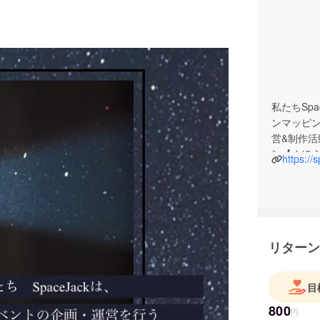
私たちSpa
ンマッピ
営&制作
▷【まほう
https://
▷【心舞-m
リターン
目
800
円