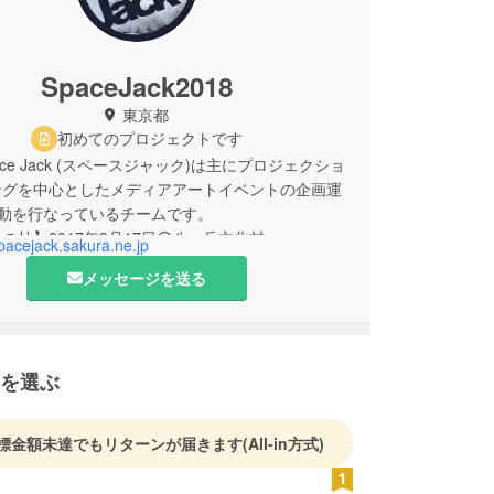
SpaceJack2018
東京都
初めてのプロジェクトです
ce Jack (スペースジャック)は主にプロジェクショ
ングを中心としたメディアアートイベントの企画運
活動を行なっているチームです。
の杜】2017年9月17日@八ヶ岳文化村
spacejack.sakura.ne.jp
ove-】2018年12月7日〜9日@渋谷
メッセージを送る
を選ぶ
標金額未達でもリターンが届きます
(All-in方式)