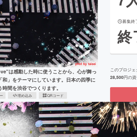
募集終
CAMPFIRE for Social Good
CAMPFIRE Creation
終
CAMPFIREふるさと納税
machi-ya
コミュニティ
このプロジェ
ove"は感動した時に使うことから、心が舞っ
28,500
円の資
「和」をテーマにしています。日本の四季に
う時間を渋谷でつくります。
ピー
埋め込み
QRコード