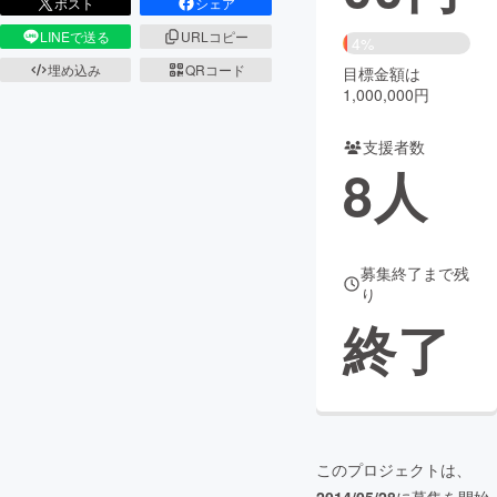
ポスト
シェア
LINEで送る
URLコピー
まちづくり・地域活性化
4%
埋め込み
QRコード
目標金額は
1,000,000円
CAMPFIRE for Social Good
CAMPFIRE Creation
CAMPFIREふるさと納税
machi-ya
コミュニティ
支援者数
8
人
募集終了まで残
り
終了
このプロジェクトは、