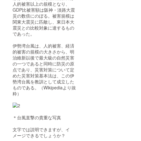
人的被害以上の規模となり、
GDP比被害額は阪神・淡路大震
災の数倍にのぼる。被害規模は
関東大震災に匹敵し、東日本大
震災との比較対象に達するもの
であった。
伊勢湾台風は、人的被害、経済
的被害の規模の大きさから、明
治維新以後で最大級の自然災害
の一つであると同時に防災の原
点であり、災害対策について定
めた災害対策基本法は、この伊
勢湾台風を教訓として成立した
ものである。（Wikipediaより抜
粋）
＊台風直撃の貴重な写真
文字では説明できますが、イ
メージできるでしょうか？