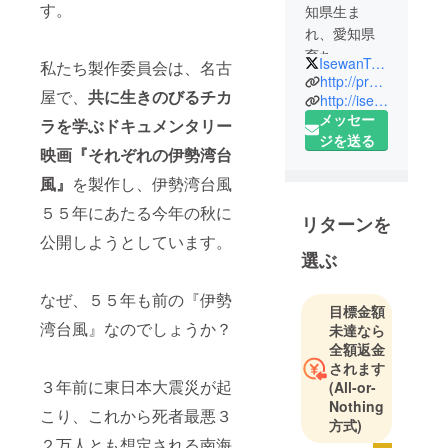
す。
知県生ま
れ、愛知県
育ち。
IsewanTyphoon
私たち製作委員会は、名古
http://producelab.co.jp/
屋で、
共に生きのびるチカ
・中部大学
http://isewan-typhoon.com/
メッセー
第一高等学
ラを学ぶドキュメンタリー
ジを送る
校卒業
映画『それぞれの伊勢湾台
(高校時代は
風』
を製作し、伊勢湾台風
バスケに全
力投球!)現在
５５年にあたる今年の秋に
リターンを
も社会人
公開しようとしています。
チームとし
選ぶ
て活動中!!
なぜ、５５年も前の『伊勢
目標金額
・愛知学院
湾台風』なのでしょうか？
未達なら
大学経営学
全額返金
部経営学科
されます
３年前に東日本大震災が起
卒業
(All-or-
Nothing
(サークル活
こり、これから死者最悪３
方式)
動を通じて
２万人とも想定される南海