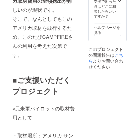
カ取材費用の全額捻出が難
支援で困った
時はどこに相
しい
のが現状です。
談したらいい
ですか？
そこで、なんとしてもこの
アメリカ取材を敢行するた
ヘルプページを
見る
め、このたびCAMPFIREさ
んの利用を考えた次第で
このプロジェクト
す。
の問題報告は
こち
ら
よりお問い合わ
せください
■ご支援いただく
プロジェクト
※元米軍パイロットの取材費
用として
・取材場所：アメリカ サン