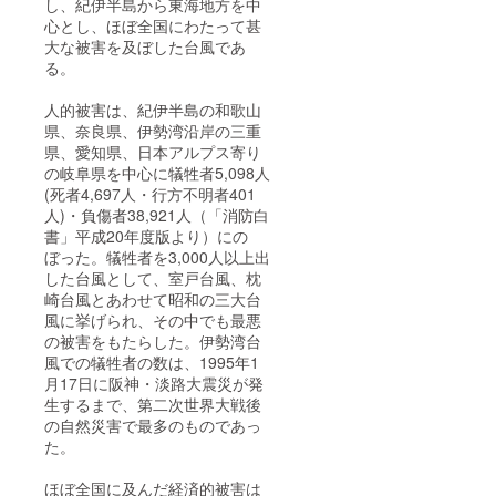
し、紀伊半島から東海地方を中
心とし、ほぼ全国にわたって甚
大な被害を及ぼした台風であ
る。
人的被害は、紀伊半島の和歌山
県、奈良県、伊勢湾沿岸の三重
県、愛知県、日本アルプス寄り
の岐阜県を中心に犠牲者5,098人
(死者4,697人・行方不明者401
人)・負傷者38,921人（「消防白
書」平成20年度版より）にの
ぼった。犠牲者を3,000人以上出
した台風として、室戸台風、枕
崎台風とあわせて昭和の三大台
風に挙げられ、その中でも最悪
の被害をもたらした。伊勢湾台
風での犠牲者の数は、1995年1
月17日に阪神・淡路大震災が発
生するまで、第二次世界大戦後
の自然災害で最多のものであっ
た。
ほぼ全国に及んだ経済的被害は