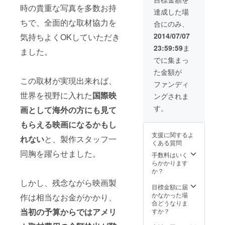
あります。100
時の貴重な写真を多数お持
人限定とさせて
達成した場
いただきます。
ちで、全面的な取材協力を
合にのみ、
2014/07/07
気持ちよくOKしていただき
23:59:59
ま
ました。
でに集まっ
た金額が
この取材が実現出来れば、
ファンディ
世界を視野に入れた
国際映
ングされま
す。
画として海外の方にも見て
もらえる映画になるかもし
支援に関するよ
れない
と、製作スタッフ一
くある質問
同胸を躍らせました。
手数料はいく
らかかります
か？
しかし、残念ながら映画製
目標金額に届
かなかった場
作は相当なお金がかかり、
合どうなりま
当初の予算からではアメリ
すか？