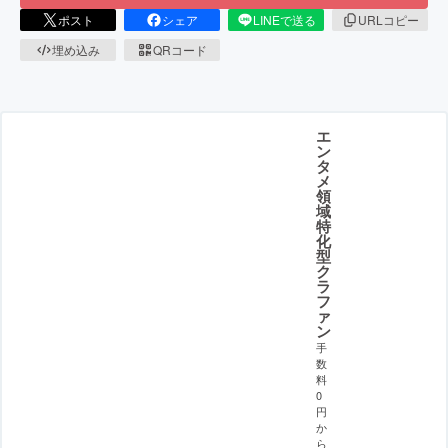
ポスト
シェア
LINEで送る
URLコピー
埋め込み
QRコード
エ
ン
タ
メ
領
域
特
化
型
ク
ラ
フ
ァ
ン
手
数
料
0
円
か
ら