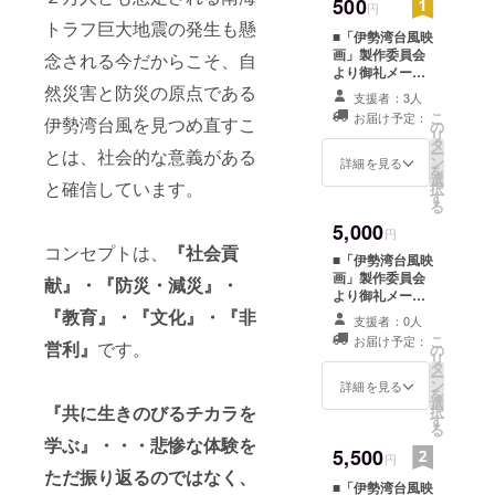
人と人との
500
円
トラフ巨大地震の発生も懸
繋がりの大
■「伊勢湾台風映
切さを実感)
画」製作委員会
念される今だからこそ、自
より御礼メール
然災害と防災の原点である
を差し上げま
支援者：3人
・大学卒業
す。
こ
お届け予定：
伊勢湾台風を見つめ直すこ
後、東京の
の
リ
タ
医療機器
ー
とは、社会的な意義がある
ン
詳細を見る
を
メーカーで
選
と確信しています。
択
の営業職
す
る
(全国出張を
5,000
円
経験し、ま
コンセプトは、
『社会貢
■「伊勢湾台風映
だまだ世の
画」製作委員会
献』・『防災・減災』・
中は広いと
より御礼メール
を差し上げま
『教育』・『文化』・『非
実感)
支援者：0人
す。 ■DVDを１
こ
お届け予定：
営利』
です。
枚進呈いたしま
の
リ
す。（ご自宅で
・退職後
タ
ー
本編を鑑賞して
ン
詳細を見る
「伊勢湾台
を
いただけます）
選
『共に生きのびるチカラを
択
風映画」製
※DVDに関しま
す
る
しては、劇場公
作委員会
学ぶ』・・・悲惨な体験を
5,500
開後に発送いた
円
広報担当と
します。
ただ振り返るのではなく、
■「伊勢湾台風映
して関わる