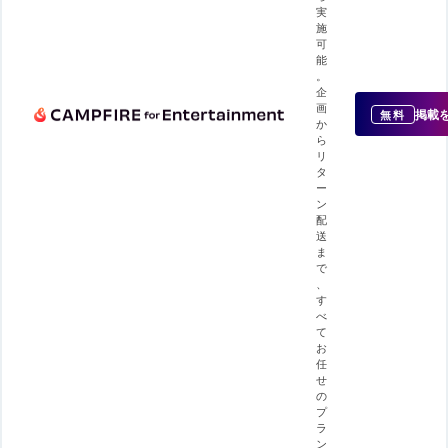
実
施
可
能
。
企
画
掲載
無料
か
ら
リ
タ
ー
ン
配
送
ま
で
、
す
べ
て
お
任
せ
の
プ
ラ
ン