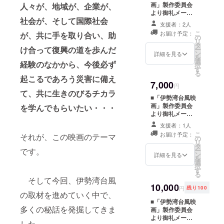
画」製作委員会
人々が、地域が、企業が、
より御礼メール
社会が、そして国際社会
を差し上げま
支援者：2人
す。 ■鑑賞券を
こ
お届け予定：
が、共に手を取り合い、助
１枚進呈いたし
の
リ
ます。 ■監督、
タ
け合って復興の道を歩んだ
ー
プロデューサー
ン
詳細を見る
を
のサイン入り色
選
経験のなかから、今後必ず
択
紙を進呈いたし
す
る
ます。
起こるであろう災害に備え
7,000
（CAMPFIRE限
円
て、共に生きのびるチカラ
定）
■「伊勢湾台風映
画」製作委員会
を学んでもらいたい・・・
より御礼メール
差し上げます。
支援者：1人
■鑑賞券を1枚進
こ
お届け予定：
それが、この映画のテーマ
呈いたします。
の
リ
■パンフレットを
タ
です。
ー
進呈いたしま
ン
詳細を見る
を
す。（1部 監督
選
択
もしくはプロ
す
る
デューサーのサ
そして今回、伊勢湾台風
イン入り） ■ポ
10,000
円
残り100
の取材を進めていく中で、
スターを進呈い
たします。（1
■「伊勢湾台風映
多くの秘話を発掘してきま
部 A1サイズを
画」製作委員会
予定 監督もし
より御礼メール
した。