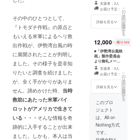
くはプロデュー
を差し上げま
支援者：2人
サーのサイン入
す。 ■鑑賞券を1
こ
お届け予定：
り）
枚進呈いたしま
の
リ
す。 ■パンフ
タ
その中のひとつとして、
ー
レットを進呈い
ン
詳細を見る
を
たします。（1
『トモダチ作戦』の原点と
選
択
部 監督もしく
す
る
もいえる米軍によるヘリ救
はプロデュー
サーのサイン入
12,000
円
残り100
出作戦が、伊勢湾台風の時
り） ■ポスター
を進呈いたしま
■「伊勢湾台風映
に展開されたことが判明し
す。（1部 A1
画」製作委員会
サイズを予定
より御礼メール
ました。その様子を是非知
監督もしくはプ
を差し上げま
支援者：0人
ロデューサーの
す。 ■DVDを１
りたいと調査を続けました
こ
お届け予定：
サイン入り）
枚進呈いたしま
の
リ
が、全く手がかりがありま
■DVDを1枚進呈
す。（ご自宅で
タ
ー
いたします。
本編を鑑賞して
ン
詳細を見る
を
せん。諦めかけた時、
当時
（ご自宅で本編
いただけます）
選
択
を鑑賞していた
※DVDに関しま
す
救助にあたった米軍パイ
る
だけます）
しては、劇場公
このプロ
※DVDに関しま
開後に発送いた
ロットがアメリカで生きて
ジェクト
しては、劇場公
します。 ■エン
開後に発送いた
ドロールにお名
いる・・・
そんな情報を奇
は、All-or-
します。
前を掲載（企業
Nothing方式
跡的に入手することが出来
名、団体名、個
人名など） ※掲
です。
ました。しかも、本人は当
載枠には限りが
目標金額を