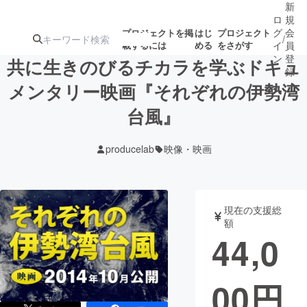
新
ロ
規
グ
会
プロジェクトを掲
はじ
プロジェクト
/
載するには
める
をさがす
イ
員
ン
登
共に生きのびるチカラを学ぶドキュ
録
メンタリー映画『それぞれの伊勢湾
台風』
人気のプロ
注目のリ
注目の新着プロ
募集終了が近いプ
もうすぐ公開
ジェクト
ターン
ジェクト
ロジェクト
されます
producelab
映像・映画
アート・写真
音楽
現在の支援総
テクノロジー・ガジェット
ゲーム・サ
額
44,0
映像・映画
書籍・雑誌
00
円
ビジネス・起業
チャレンジ