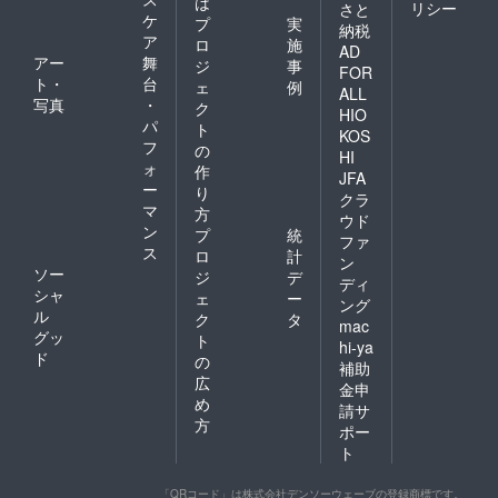
は
リシー
さと
ケ
プ
実
納税
ア
ロ
施
AD
アー
舞
ジ
事
FOR
ト・
台
ェ
例
ALL
写真
・
ク
HIO
パ
ト
KOS
フ
の
HI
ォ
作
JFA
ー
り
クラ
マ
方
ウド
ン
プ
統
ファ
ス
ロ
計
ン
ソー
ジ
デ
ディ
シャ
ェ
ー
ング
ル
ク
タ
mac
グッ
ト
hi-ya
ド
の
補助
広
金申
め
請サ
方
ポー
ト
「QRコード」は株式会社デンソーウェーブの登録商標です。