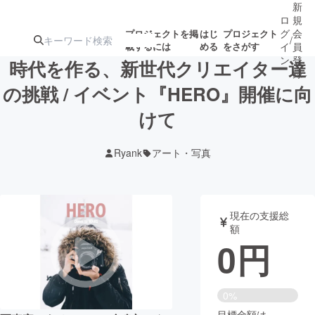
新
ロ
規
グ
会
プロジェクトを掲
はじ
プロジェクト
/
載するには
める
をさがす
イ
員
ン
登
時代を作る、新世代クリエイター達
録
の挑戦 / イベント『HERO』開催に向
けて
人気のプロ
注目のリ
注目の新着プロ
募集終了が近いプ
もうすぐ公開
ジェクト
ターン
ジェクト
ロジェクト
されます
Ryank
アート・写真
アート・写真
音楽
現在の支援総
テクノロジー・ガジェット
ゲーム・サ
額
0
円
映像・映画
書籍・雑誌
0%
ビジネス・起業
チャレンジ
目標金額は