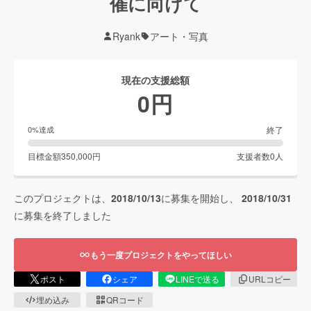
催に向けて
Ryank
アート・写真
現在の支援総額
0
円
終了
0
%達成
目標金額
350,000
円
支援者数
0
人
このプロジェクトは、
2018/10/13
に募集を開始し、
2018/10/31
に募集を終了しました
もう一度プロジェクトをやってほしい
ポスト
シェア
LINEで送る
URLコピー
埋め込み
QRコード