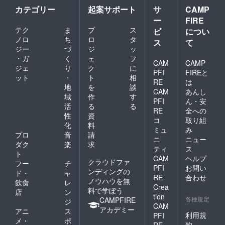
カテゴリー
起案サポート
サ
CAMP
ー
FIRE
テク
ま
プ
ス
ビ
につい
ノロ
ち
ロ
タ
ス
て
ジー
づ
ジ
ッ
・ガ
く
ェ
フ
CAM
CAMP
ジェ
り
ク
に
PFI
FIREと
ット
・
ト
相
RE
は
地
を
談
CAM
あんし
域
作
す
PFI
ん・安
活
る
る
RE
全への
性
資
コ
取り組
化
料
ミュ
み
プロ
音
請
ニ
ニュー
ダク
楽
求
ティ
ス
ト
CAM
ヘルプ
クラウドファ
フー
チ
PFI
お問い
ンディングの
ド・
ャ
RE
合わせ
ノウハウを無
飲食
レ
Crea
料で学ぼう
店
ン
tion
各種規定
CAMPFIRE
ジ
CAM
アカデミー
アニ
ス
利用規
PFI
メ・
ポ
約
RE