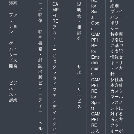
漫画
ー
CA
説
細則
for
ツ
MP
明
プライ
Soci
ファ
映
FI
会
バシー
al
ッ
像
RE
・
ポリ
Goo
ショ
・
ア
相
シー
d
ン
映
カ
談
特定商
CAM
画
デ
会
取引法
PFI
ゲー
書
ミ
に基づ
RE
ム・
籍
ー
く表記
for
サー
・
と
情報セ
Ente
ビス
雑
は
キュリ
rtain
開発
誌
ク
サ
ティ方
men
出
ラ
ポ
針
t
版
ウ
ー
反社基
CAM
ビジ
ビ
ド
ト
本方針
PFI
ネ
ュ
フ
サ
カスタ
RE
ス・
ー
ァ
ー
マーハ
for
起業
テ
ン
ビ
ラスメ
Spor
ィ
デ
ス
ントに
ts
ー
ィ
対する
CAM
・
ン
考え方
PFI
ヘ
グ
クッ
RE
ル
と
キーポ
ふる
ス