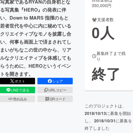
写真家であるRYANの自身初とな
350,000円
る写真集『HERO』の発表に伴
まちづくり・地域活性化
い、Down to MARS 指揮のもと
支援者数
0
人
若者世代を中心に内に秘めている
CAMPFIRE for Social Good
CAMPFIRE Creation
クリエイティブなモノを披露し合
CAMPFIREふるさと納税
machi-ya
コミュニティ
い、何事も画面上で済まされてし
まいがちなこの世の中から、リア
募集終了まで残
ルなクリエイティブを体感しても
り
らうために、HEROというイベン
終了
トを開きます。
ポスト
シェア
LINEで送る
URLコピー
埋め込み
QRコード
このプロジェクトは、
2018/10/13
に募集を開始
し、
2018/10/31
に募集を
終了しました