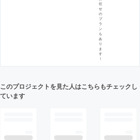
任
せ
の
プ
ラ
ン
も
あ
り
ま
す
！
このプロジェクトを見た人はこちらもチェックし
ています