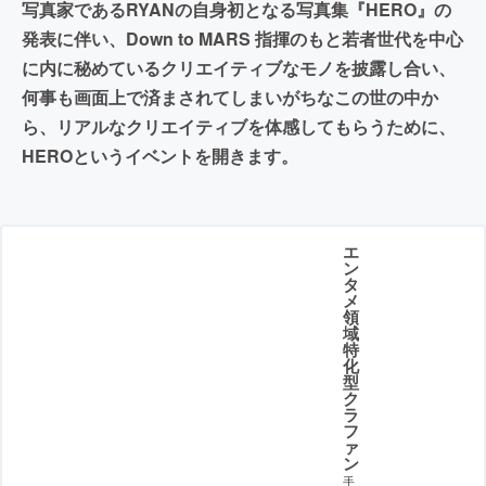
写真家であるRYANの自身初となる写真集『HERO』の
発表に伴い、Down to MARS 指揮のもと若者世代を中心
に内に秘めているクリエイティブなモノを披露し合い、
何事も画面上で済まされてしまいがちなこの世の中か
ら、リアルなクリエイティブを体感してもらうために、
HEROというイベントを開きます。
エ
ン
タ
メ
領
域
特
化
型
ク
ラ
フ
ァ
ン
手