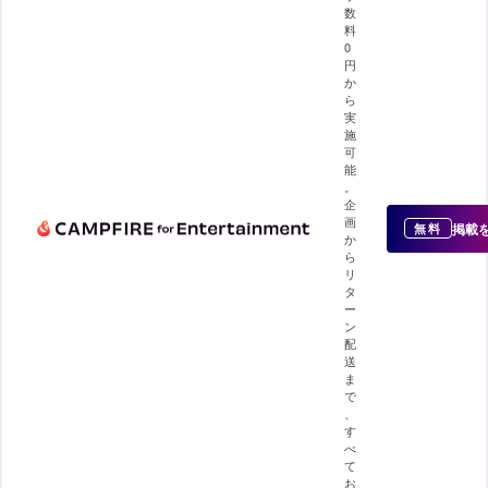
数
料
0
円
か
ら
実
施
可
能
。
企
画
掲載
無料
か
ら
リ
タ
ー
ン
配
送
ま
で
、
す
べ
て
お