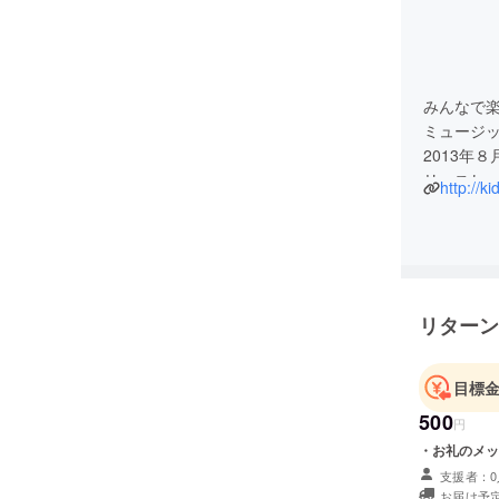
みんなで
ミュージ
2013年
リースし、2
http://k
Dance!
お家で、
リターン
目標
500
円
・お礼のメッ
支援者：0
お届け予