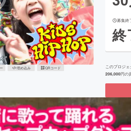
募集終
CAMPFIRE for Social Good
CAMPFIRE Creation
終
CAMPFIREふるさと納税
machi-ya
コミュニティ
このプロジェ
ピー
埋め込み
QRコード
206,000
円の