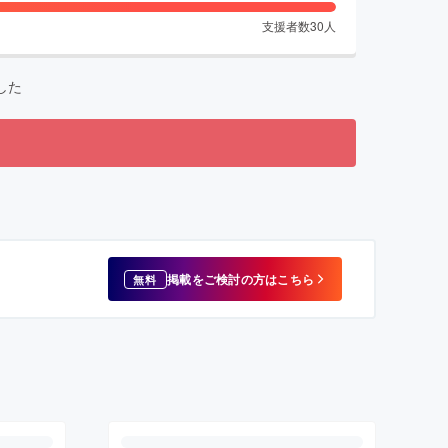
支援者数
30
人
した
掲載をご検討の方はこちら
無料