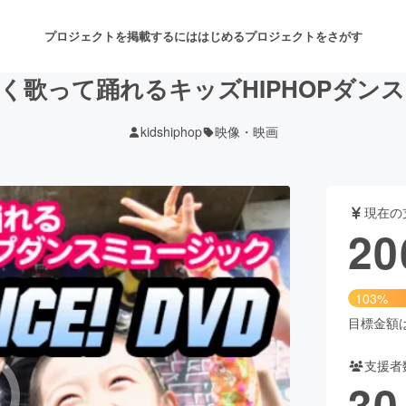
プロジェクトを掲載するには
はじめる
プロジェクトをさがす
く歌って踊れるキッズHIPHOPダンス
kidshiphop
映像・映画
注目のリターン
注目の新着プロジェクト
募集終了が近いプロジェクト
も
現在の
音楽
舞台・パフォーマンス
20
ゲーム・サービス開発
フード・飲食店
103%
書籍・雑誌出版
アニメ・漫画
目標金額は2
支援者
チャレンジ
ビューティー・ヘルスケ
30