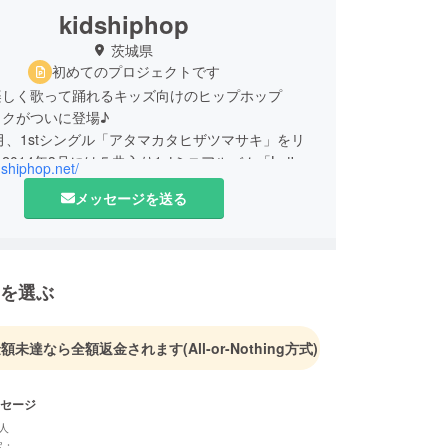
kidshiphop
茨城県
初めてのプロジェクトです
楽しく歌って踊れるキッズ向けのヒップホップ
ックがついに登場♪
８月、1stシングル「アタマカタヒザツマサキ」をリ
014年3月には５曲入り1stミニアルバム「Let's
idshiphop.net/
」をリリース！
メッセージを送る
学校で、公園で、ダンススクールで。
を選ぶ
金額未達なら全額返金されます
(All-or-Nothing方式)
セージ
人
定：