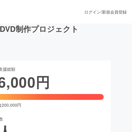
ログイン
/
新規会員登録
DVD制作プロジェクト
うすぐ公開されます
支援総額
プロダクト
6,000
円
ファッション
スポーツ
00,000円
数
ア
ソーシャルグッド
人