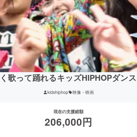
く歌って踊れるキッズHIPHOPダンス
kidshiphop
映像・映画
現在の支援総額
206,000
円