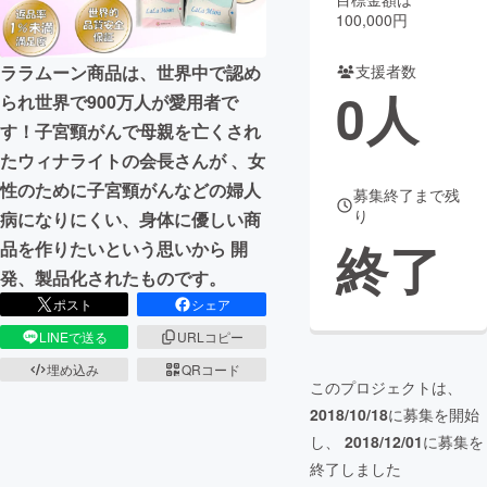
100,000円
まちづくり・地域活性化
支援者数
ララムーン商品は、世界中で認め
0
人
られ世界で900万人が愛用者で
CAMPFIRE for Social Good
CAMPFIRE Creation
す！子宮頸がんで母親を亡くされ
CAMPFIREふるさと納税
machi-ya
コミュニティ
たウィナライトの会長さんが 、女
性のために子宮頸がんなどの婦人
募集終了まで残
り
病になりにくい、身体に優しい商
終了
品を作りたいという思いから 開
発、製品化されたものです。
ポスト
シェア
LINEで送る
URLコピー
埋め込み
QRコード
このプロジェクトは、
2018/10/18
に募集を開始
し、
2018/12/01
に募集を
終了しました