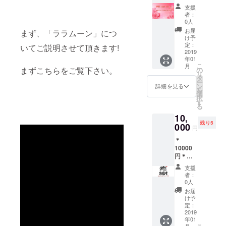
相当の
りしま
支援
商品) と
す。
者：
にかく
0人
応援し
お届
まず、「ララムーン」につ
たいで
け予
す。と
定：
いてご説明させて頂きます!
思っっ
2019
年01
ていた
こ
月
だいた
まずこちらをご覧下さい。
の
リ
方。 感
タ
ー
謝の気
ン
詳細を見る
を
持ちは
選
択
忘れま
す
る
せん！
10,
心を込
残り5
めて感
000
円
謝のポ
＊
スト
10000
カード
円＊
を送り
(19800
ます。
支援
円相当
また、
者：
の商品)
ご希望
0人
感謝の
の方に
お届
気持ち
は「ラ
け予
は一生
ラムー
定：
忘れま
2019
ン商品
年01
せん！
(組み合
月