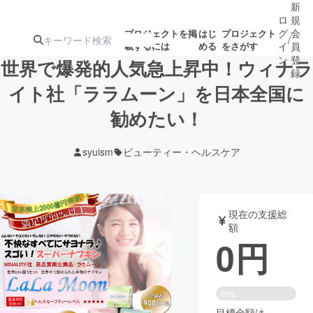
新
ロ
規
グ
会
プロジェクトを掲
はじ
プロジェクト
/
載するには
める
をさがす
イ
員
ン
登
世界で爆発的人気急上昇中！ウィナラ
録
イト社「ララムーン」を日本全国に
勧めたい！
人気のプロ
注目のリ
注目の新着プロ
募集終了が近いプ
もうすぐ公開
ジェクト
ターン
ジェクト
ロジェクト
されます
syuism
ビューティー・ヘルスケア
アート・写真
音楽
現在の支援総
テクノロジー・ガジェット
ゲーム・サ
額
0
円
映像・映画
書籍・雑誌
0%
ビジネス・起業
チャレンジ
目標金額は