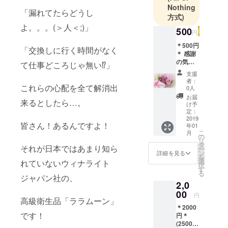
Nothing
「漏れてたらどうし
方式)
よ。。。(＞人＜;)」
500
円
＊500円
「交換しに行く時間がなく
＊ 感謝
の気持
て仕事どころじゃ無い⁉︎」
ちを込
支援
めて、
者：
お礼の
これらの心配を全て解消出
0人
ポスト
お届
来るとしたら…。
カード
け予
をお送
定：
りさせ
2019
皆さん！あるんですよ！
年01
て頂き
こ
月
ます。
の
リ
またご
タ
それが日本ではあまり知ら
ー
希望が
ン
詳細を見る
を
ある方
選
れていないウィナライト
択
には、
す
る
「ララ
ジャパン社の、
2,0
ムーン
商品」
00
円
高級衛生品「ララムーン」
のサン
＊2000
プル品
です！
円＊
も一緒
(2500円
にお送