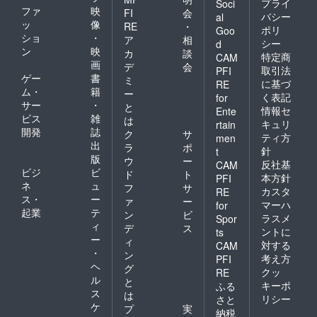
プライ
Soci
ファ
映
FI
会
バシー
al
ッ
像
RE
・
ポリ
Goo
ショ
・
ア
相
シー
d
ン
映
カ
談
特定商
CAM
画
デ
会
取引法
PFI
ゲー
書
ミ
に基づ
RE
ム・
籍
ー
く表記
for
サー
・
と
情報セ
Ente
ビス
雑
は
キュリ
rtain
開発
誌
ク
サ
ティ方
men
出
ラ
ポ
針
t
版
ウ
ー
反社基
CAM
ビジ
ビ
ド
ト
本方針
PFI
ネ
ュ
フ
サ
カスタ
RE
ス・
ー
ァ
ー
マーハ
for
起業
テ
ン
ビ
ラスメ
Spor
ィ
デ
ス
ントに
ts
ー
ィ
対する
CAM
・
ン
考え方
PFI
ヘ
グ
クッ
RE
ル
と
キーポ
ふる
ス
は
リシー
さと
ケ
プ
実
納税