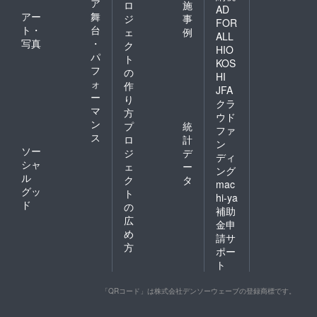
ア
ロ
施
AD
アー
舞
ジ
事
FOR
ト・
台
ェ
例
ALL
写真
・
ク
HIO
パ
ト
KOS
フ
の
HI
ォ
作
JFA
ー
り
クラ
マ
方
ウド
ン
プ
統
ファ
ス
ロ
計
ン
ソー
ジ
デ
ディ
シャ
ェ
ー
ング
ル
ク
タ
mac
グッ
ト
hi-ya
ド
の
補助
広
金申
め
請サ
方
ポー
ト
「QRコード」は株式会社デンソーウェーブの登録商標です。