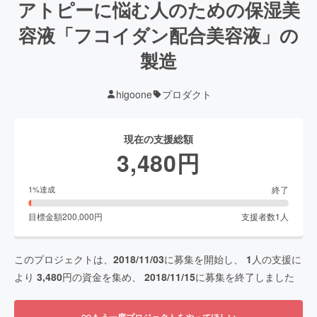
アトピーに悩む人のための保湿美
容液「フコイダン配合美容液」の
製造
higoone
プロダクト
現在の支援総額
3,480
円
終了
1
%達成
目標金額
200,000
円
支援者数
1
人
このプロジェクトは、
2018/11/03
に募集を開始し、
1
人の支援に
より
3,480
円の資金を集め、
2018/11/15
に募集を終了しました
もう一度プロジェクトをやってほしい