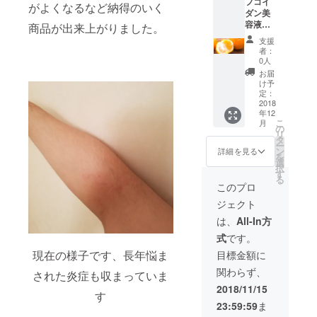
フコイ
ご応募
がよくなるなど納得のいく
ダン美
してい
容液と
ただい
商品が出来上がりました。
熊本産
た場合
支援
季節の
も3480
者：
フルー
円でご
0人
ツ詰め
提供い
お届
合わせ
たしま
け予
セット
す。 ※
定：
でお送
2018
定期購
年12
りいた
入を止
こ
月
しま
めた場
の
リ
す。
合は通
タ
ー
常価格
ン
詳細を見る
を
に戻り
選
択
ます
す
る
このプロ
ジェクト
は、
All-In方
式
です。
現在の様子です、長年悩ま
目標金額に
関わらず、
された炎症も収まっていま
2018/11/15
す
23:59:59
ま