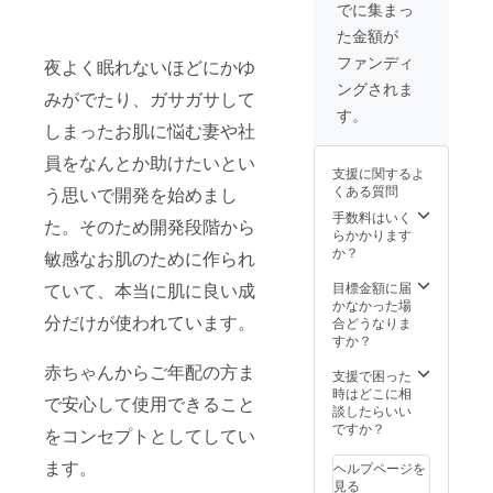
でに集まっ
た金額が
ファンディ
夜よく眠れないほどにかゆ
ングされま
みがでたり、ガサガサして
す。
しまったお肌に悩む妻や社
員をなんとか助けたいとい
支援に関するよ
くある質問
う思いで開発を始めまし
手数料はいく
た。そのため開発段階から
らかかります
か？
敏感なお肌のために作られ
ていて、本当に肌に良い成
目標金額に届
かなかった場
分だけが使われています。
合どうなりま
すか？
赤ちゃんからご年配の方ま
支援で困った
時はどこに相
で安心して使用できること
談したらいい
ですか？
をコンセプトとしてしてい
ます。
ヘルプページを
見る