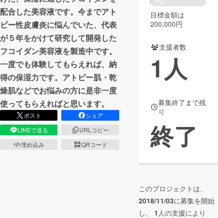
1%
配合した美容液です。今までアト
目標金額は
まちづくり・地域活性化
200,000円
ピー性皮膚炎に悩んでいた、代表
が５年をかけて研究して開発した
支援者数
CAMPFIRE for Social Good
CAMPFIRE Creation
フコイダン美容液を製造中です。
1
人
CAMPFIREふるさと納税
machi-ya
コミュニティ
一度でも体験してもらえれば、納
得の保湿力です。アトピー肌・乾
燥肌などでお悩みの方に是非一度
募集終了まで残
使ってもらえればと思います。
り
ポスト
シェア
終了
LINEで送る
URLコピー
埋め込み
QRコード
このプロジェクトは、
2018/11/03
に募集を開始
し、
1
人の支援により