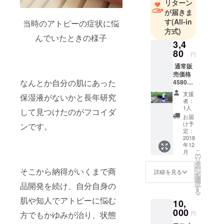
リターン
が届きま
す
(All-in
当時のアトピーの症状に悩
方式)
んでいたときの様子
3,4
80
円
通常販
売価格
なんとか自分の肌にあった
4580円
のとこ
支援
保湿液がないかと長年研究
ろ、初
者：
回購入
1人
して見つけたのがフコイダ
者に限
お届
り3480
け予
ンです。
円でご
定：
提供い
2018
年12
たしま
こ
月
す。ま
の
リ
た、継
タ
ー
続して
そこから納得がいくまで商
ン
詳細を見る
を
定期購
選
択
品開発を続け、自分自身の
入ご購
す
る
入いた
肌や知人でアトピーに悩む
10,
だく場
合も、
000
円
方でもかゆみが治り、状態
本件で