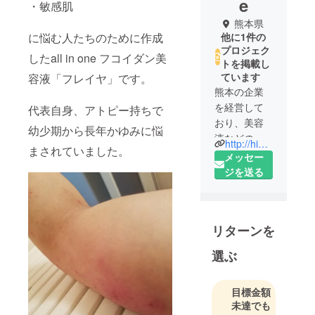
e
・敏感肌
熊本県
に悩む人たちのために作成
他に1件の
プロジェク
したall in one フコイダン美
トを掲載し
ています
容液「フレイヤ」です。
熊本の企業
を経営して
代表自身、アトピー持ちで
おり、美容
幼少期から長年かゆみに悩
液などの通
http://higoone.com
まされていました。
信販売など
メッセー
を行ってい
ジを送る
ます。
リターンを
選ぶ
目標金額
未達でも