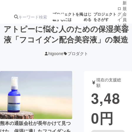
新
ロ
規
グ
会
プロジェクトを掲
はじ
プロジェクト
/
載するには
める
をさがす
イ
員
ン
登
アトピーに悩む人のための保湿美容
録
液「フコイダン配合美容液」の製造
人気のプロ
注目のリ
注目の新着プロ
募集終了が近いプ
もうすぐ公開
higoone
プロダクト
ジェクト
ターン
ジェクト
ロジェクト
されます
アート・写真
音楽
現在の支援総
額
3,48
テクノロジー・ガジェット
ゲーム・サ
0
円
映像・映画
書籍・雑誌
熊本の通販会社が長年かけて見つ
ビジネス・起業
チャレンジ
けた、保湿に適したフコイダンを