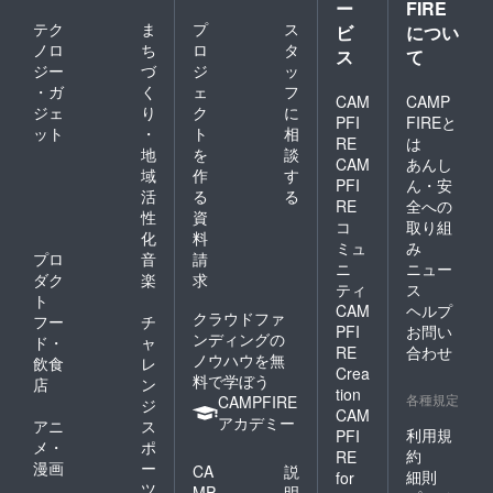
ー
FIRE
テク
ま
プ
ス
ビ
につい
ノロ
ち
ロ
タ
ス
て
ジー
づ
ジ
ッ
・ガ
く
ェ
フ
CAM
CAMP
ジェ
り
ク
に
PFI
FIREと
ット
・
ト
相
RE
は
地
を
談
CAM
あんし
域
作
す
PFI
ん・安
活
る
る
RE
全への
性
資
コ
取り組
化
料
ミュ
み
プロ
音
請
ニ
ニュー
ダク
楽
求
ティ
ス
ト
CAM
ヘルプ
クラウドファ
フー
チ
PFI
お問い
ンディングの
ド・
ャ
RE
合わせ
ノウハウを無
飲食
レ
Crea
料で学ぼう
店
ン
tion
各種規定
CAMPFIRE
ジ
CAM
アカデミー
アニ
ス
利用規
PFI
メ・
ポ
約
RE
漫画
ー
CA
説
細則
for
ツ
MP
明