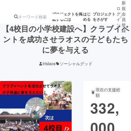
新
ロ
規
グ
会
プロジェクトを掲
はじ
プロジェクト
/
載するには
める
をさがす
イ
員
ン
登
【4校目の小学校建設へ】クラブイベ
録
ントを成功させラオスの子どもたち
に夢を与える
人気のプロ
注目のリ
注目の新着プロ
募集終了が近いプ
もうすぐ公開
ジェクト
ターン
ジェクト
ロジェクト
されます
irislaos
ソーシャルグッド
アート・写真
音楽
現在の支援総
テクノロジー・ガジェット
ゲーム・サ
額
332,
映像・映画
書籍・雑誌
000
ビジネス・起業
チャレンジ