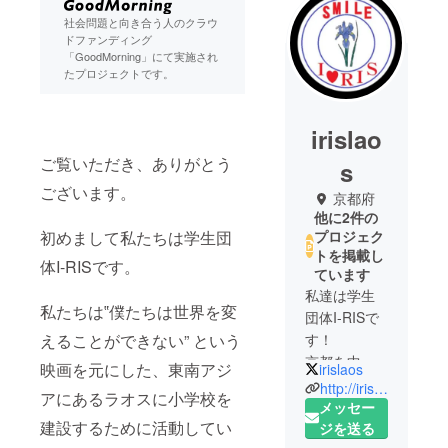
社会問題と向き合う人のクラウ
ドファンディング
「GoodMorning」にて実施され
たプロジェクトです。
irislao
ご覧いただき、ありがとう
s
ございます。
京都府
他に2件の
初めまして私たちは学生団
プロジェク
トを掲載し
体I-RISです。
ています
私達は学生
私たちは‟僕たちは世界を変
団体I-RISで
えることができない” という
す！
京都を中心
映画を元にした、東南アジ
irislaos
に活動して
http://irislaos123.wixsite.com/iris
アにあるラオスに小学校を
おり、同志
メッセー
建設するために活動してい
社大学、関
ジを送る