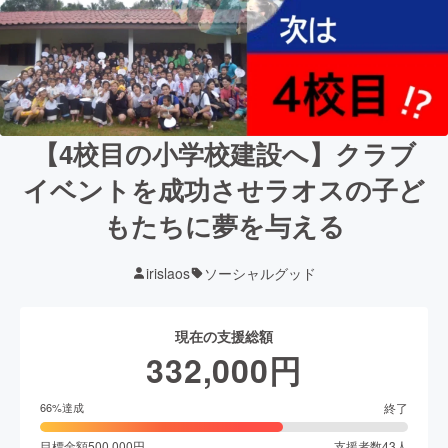
【4校目の小学校建設へ】クラブ
イベントを成功させラオスの子ど
もたちに夢を与える
irislaos
ソーシャルグッド
現在の支援総額
332,000
円
終了
66
%達成
目標金額
500,000
円
支援者数
43
人