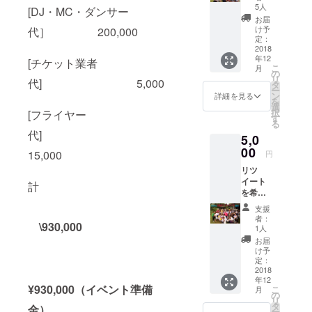
イッ
りま
5人
[DJ・MC・ダンサー
ターの
す。 ＊
お届
投稿を
複数枚
け予
代］ 200,000
メン
の場合
定：
バー50
2018
は、ご
年12
人でリ
購入さ
[チケット業者
こ
月
ツイー
れた人
の
リ
代] 5,000
トさせ
数分ま
タ
ー
ていた
で入場
ン
詳細を見る
を
だきま
してい
選
択
[フライヤー
す！
ただけ
す
る
リーチ
ます。
代]
5,0
数は目
＊イベ
安にな
00
ント入
15,000
円
ります
場の際
リツ
が2万〜
はチ
イート
3万人と
ケット
計
を希望
考えて
とは別
されて
いただ
に1500
支援
いるツ
ければ
円の
者：
\930,000
イッ
良いで
DOOR
1人
ターの
す！ ※
代が必
お届
投稿を
公序良
要に
け予
メン
俗に反
定：
なって
バー100
2018
する内
きま
年12
人でリ
容は、
す。ご
¥930,000（
イベント準備
こ
月
ツイー
法令に
の
了承く
リ
トさせ
違反す
タ
ださ
金）
ー