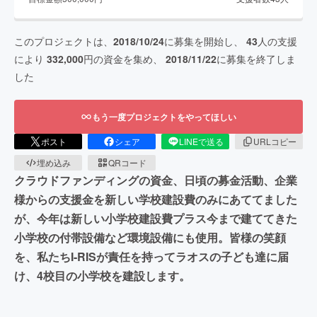
このプロジェクトは、
2018/10/24
に募集を開始し、
43
人の支援
により
332,000
円の資金を集め、
2018/11/22
に募集を終了しま
した
もう一度プロジェクトをやってほしい
ポスト
シェア
LINEで送る
URLコピー
埋め込み
QRコード
クラウドファンディングの資金、日頃の募金活動、企業
様からの支援金を新しい学校建設費のみにあててました
が、今年は新しい小学校建設費プラス今まで建ててきた
小学校の付帯設備など環境設備にも使用。皆様の笑顔
を、私たちI-RISが責任を持ってラオスの子ども達に届
け、4校目の小学校を建設します。