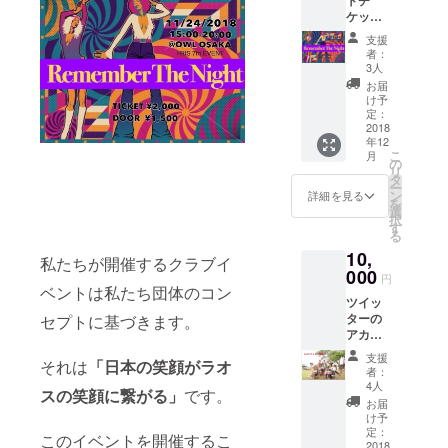
受けで
望の連
ケット
きませ
絡から
５枚 ＊
ん。 ※
15日以
支援
イベン
フォ
内に１
者：
トチ
ローし
００人
3人
ケット
たら最
リツ
お届
に関し
低３か
イート
け予
ては、
月間は
定：
させて
イベン
2018
解除し
いただ
年12
トご来
ませ
きま
こ
月
場時に
ん。
の
す。
リ
支援者
タ
ー
さまの
ン
詳細を見る
を
お名前
選
択
と支援
す
る
完了時
10,
のホー
私たちが開催するクラブイ
ム画像
000
円
をご提
ベントは私たち団体のコン
ツイッ
示いた
ターの
セプトに基づきます。
だき入
アカウ
場して
ントを
いただ
支援
それは
「日本の笑顔がラオ
メン
く形に
者：
バー100
なりま
4人
スの笑顔に繋がる」
です。
人で
す。 ＊
お届
フォ
複数枚
け予
ローさ
の場合
定：
このイベントを開催するこ
せてい
2018
は、ご