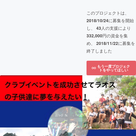
このプロジェクトは、
2018/10/24
に募集を開始
し、
43
人の支援により
332,000
円の資金を集
め、
2018/11/22
に募集を
終了しました
もう一度プロジェク
トをやってほしい