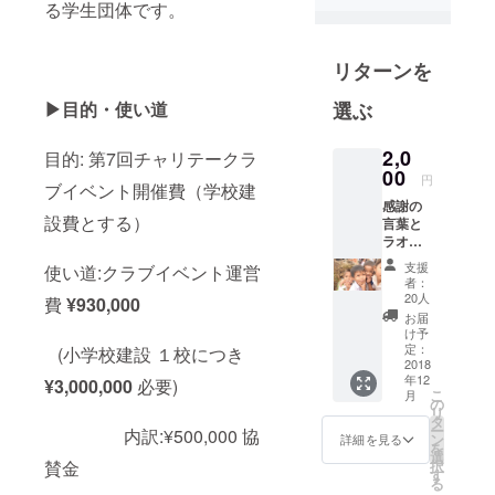
西外国語大
る学生団体です。
学、龍谷大
学など様々
リターンを
な大学の学
生が在籍し
選ぶ
▶目的・使い道
ています。
ラオスの子
2,0
目的: 第7回チャリテークラ
供達の笑顔
00
円
ブイベント開催費（学校建
のために、
感謝の
支援金を
設費とする）
言葉と
ラオス
募っており
の子供
支援
ます。
使い道:クラブイベント運営
たちの
者：
ご支援のほ
笑顔が
20人
費
¥930,000
描かれ
ど、よろし
お届
たポス
け予
くお願いし
トカー
定：
(小学校建設 １校につき
ドをお
2018
年12
届けし
¥3,000,000
必要)
こ
月
ます！
の
リ
タ
ー
内訳:¥500,000 協
ン
詳細を見る
を
選
択
賛金
す
る