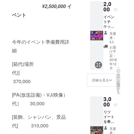
2,0
¥2,500,000
イ
00
円
ベント
イベン
トチ
ケット1
枚 ＊イ
支援
ベント
者：
チケッ
今年のイベント準備費用詳
4人
トに関
お届
細
して
け予
は、イ
定：
ベント
2018
[箱代(場所
年12
ご来場
こ
月
時に支
の
代)]
リ
援者さ
タ
ー
まのお
ン
詳細を見る
370,000
を
名前と
選
択
支援完
す
る
了時の
[PA(放送設備)・VJ(映像）
3,0
ホーム
代］ 30,000
画像を
00
円
ご提示
リツ
いただ
[装飾、シャンパン、景品
イート
き入場
を希望
してい
代] 310,000
されて
ただく
支援
いるツ
形にな
者：