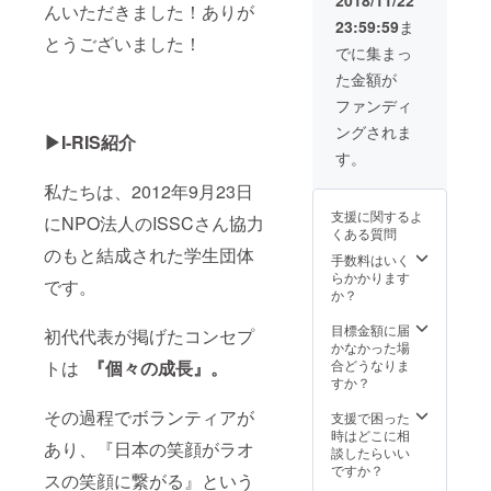
んいただきました！ありが
序良俗
23:59:59
ま
に反す
とうございました！
る内容
でに集まっ
は、法
た金額が
令に違
反する
ファンディ
なよう
ングされま
な内容
▶I-RIS紹介
はお受
す。
けでき
ませ
私たちは、2012年9月23日
ん。
支援に関するよ
にNPO法人のISSCさん協力
くある質問
のもと結成された学生団体
手数料はいく
らかかります
です。
か？
目標金額に届
初代代表が掲げたコンセプ
かなかった場
合どうなりま
トは
『個々の成長』。
すか？
その過程でボランティアが
支援で困った
時はどこに相
あり、『日本の笑顔がラオ
談したらいい
ですか？
スの笑顔に繋がる』という