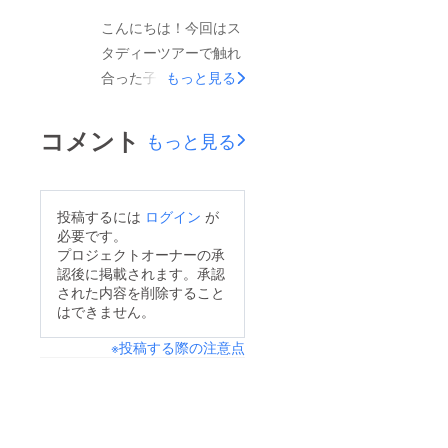
いたアイリスのブース
学校に着くと一気に無
こんにちは！今回はス
を出させて頂きまし
くなりました私たちが
タディーツアーで触れ
た。 またステージで
バスで小学校に着くと
合った子どもたちにつ
もっと見る
アイリスについて紹介
たくさんの子ども達が
いて紹介します！！
もして頂きました。地
笑顔で迎えてくれまし
2018年の夏はタバー
域と交流することで街
コメント
もっと見る
たそして、バスを降り
ク小学校を訪問しまし
の活性化にも繋がり、
ると僕の手を握って小
た。そこでは子どもた
I-RISについて知って
学校のある方へ案内し
ちが小学校の外まで迎
もらえる良い機会とな
投稿するには
ログイン
が
てくれました別れの時
えに来てくれてとても
りました。またパター
必要です。
はとても悲しかったで
嬉しかったです。ま
プロジェクトオーナーの承
ゴルフや、おもちゃが
すが、また来年子供た
認後に掲載されます。承認
た、お別れする時も最
当たる糸引き、かき氷
ちに会いに来て子ども
された内容を削除すること
後まで手をつないで
などの子ども向けブー
はできません。
たちの成長した姿をこ
帰ってくれ私達が乗っ
スのお手伝いもさせて
の目で見たいと思いま
※投稿する際の注意点
ているバスが見えなく
いただきました。２つ
した子どもたちの笑顔
なるまで見送ってくれ
目は、9月に行われた
を見てもっと笑顔な子
ました！ラオスの子ど
枚方フェスにも参加さ
供たちを増やしたい、
もたちはとても明るく
せていただきました。
子どもたちをもっと笑