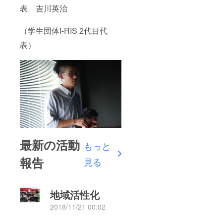
表 吉川英治
（学生団体I-RIS 2代目代
表）
最新の活動
もっと
報告
見る
地域活性化
2018/11/21 00:02