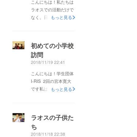
こんにちは！私たちは
ラオスでの活動だけで
なく、日本の地域での
もっと見る
活動も行なっておりま
す。１つ目は、5月に
行われた楠葉フェスに
初めての小学校
参加しました！地域活
訪問
性化を目的とした活動
2018/11/19 22:41
にも参加したいという
思いから始まった初め
こんにちは！学生団体
ての活動です。楠葉に
I-RIS 2回の宮本寛大
ある保育園の敷地内で
です私は今年の8月に
もっと見る
地域の飲食店などの模
始めてラオスの小学校
擬店、子ども向けのお
を訪れました 「子ど
祭りブース、ステージ
もたちは小学校を楽し
ラオスの子供た
での発表などが行われ
んでいるのか」という
ました。そこで募金箱
ち
不安が少しありました
とフリーペーパーを置
2018/11/18 22:38
ですが、その不安は小