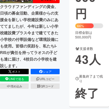
クラウドファンディングの資金、
円
まちづくり・地域活性化
日頃の募金活動、企業様からの支
援金を新しい学校建設費のみにあ
CAMPFIRE for Social Good
CAMPFIRE Creation
ててましたが、今年は新しい小学
66%
CAMPFIREふるさと納税
machi-ya
コミュニティ
校建設費プラス今まで建ててきた
目標金額は
500,000円
小学校の付帯設備など環境設備に
も使用。皆様の笑顔を、私たちI-
支援者数
RISが責任を持ってラオスの子ど
43
人
も達に届け、4校目の小学校を建
設します。
ポスト
シェア
募集終了まで残
LINEで送る
URLコピー
り
埋め込み
QRコード
終了