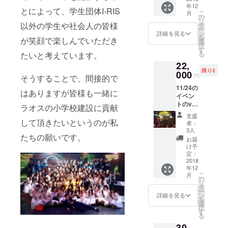
年12
ただき
購入さ
とによって、学生団体I-RIS
こ
月
ます！
れた人
の
リ
※公序良
以外の学生や社会人の皆様
数分ま
タ
ー
俗に反
で入場
ン
詳細を見る
を
が笑顔で楽しんでいただき
する内
してい
選
択
容は、
ただけ
す
る
たいと考えています。
法令に
ます。
22,
違反す
＊イベ
残り2
るなよ
000
ント入
円
そうすることで、間接的で
うな内
場の際
11/24の
容はお
はチ
はありますが皆様も一緒に
イベン
受けで
ケット
トのvip
きませ
とは別
ラオスの小学校建設に貢献
席を利
ん。 ※
に1500
支援
用いた
して頂きたいというのが私
フォ
円の
者：
だけま
ローし
DOOR
3人
たちの願いです。
す(シャ
たら最
代が必
お届
ンパン1
低３か
要に
け予
本つき)
月間は
定：
なって
イベン
2018
解除し
きま
年12
トチ
ませ
す。ご
こ
月
ケット
ん。
の
了承く
リ
＊イベ
タ
ださ
ー
ントチ
ン
い。
詳細を見る
を
ケット
選
択
に関し
す
る
ては、
30,
イベン