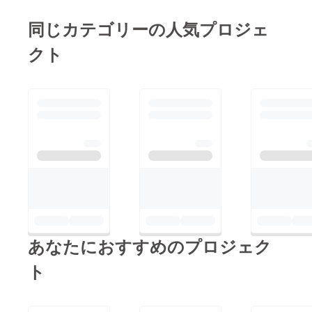
元気で人懐っこい子が
枚方河川敷で数多くの
顔にしたいと改めて思
多いです。初めて会っ
同じカテゴリーの人気プロジェ
出店をしている中で私
うようになりましたそ
た一回生にもすぐに打
たちは子ども向けの遊
のためには私たちが小
クト
ち解けてくれました。
びで"1円玉落とし"を
学校に訪問して目にし
過去の記事でも紹介し
行いました。当日は
たもの感じたものを色
ていますが、そんな明
400人以上ものお客様
んな人に知ってもら
るくて純粋なラオスの
が来ていただき、1円
い、少しでも支援した
子どもたちが勉強して
玉落としをしていただ
いと思ってくれる方を
いる環境はとてもいい
きました。1円玉落と
増やすことだと思いま
ものとは言えません。
しの横にフリーペー
すそのためにこのクラ
また子どもたちは日本
パーと募金箱を置き、
ウドファンディングな
に比べると環境は良く
保護者の方が目を通し
どを通して私たちの活
ありませんが一人ひと
ていただき、I-RISに
動、ラオスの子どもた
り将来の夢を持って限
ついて知っていただく
ちの現状を広めていき
あなたにおすすめのプロジェク
られた環境で夢を叶え
ことが出来ました。あ
たいと思います
るために勉強をしてい
ト
りがとうございまし
ます。私たちは小学校
た。ラオスの子どもた
の電気、水道等の付帯
ちだけでなく、日本の