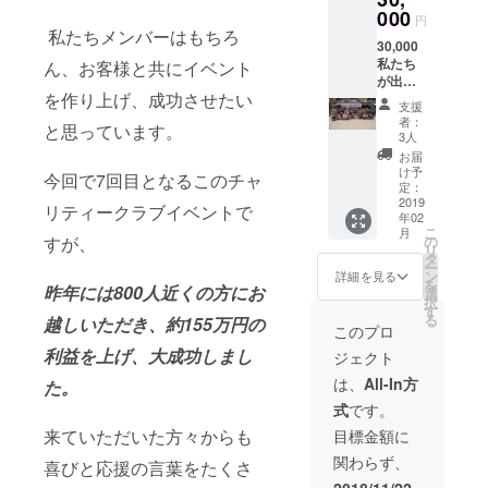
トご来
000
円
場時に
私たちメンバーはもちろ
30,000
支援者
私たち
さまの
ん、お客様と共にイベント
が出来
お名前
を作り上げ、成功させたい
る範囲
と支援
支援
のご要
完了時
者：
と思っています。
望をお
のホー
3人
応えし
ム画像
お届
ます。
をご提
け予
今回で7回目となるこのチャ
例：こ
示いた
定：
の商品
2019
だき入
リティークラブイベントで
年02
の告知
場して
こ
月
をSNS
いただ
の
すが、
リ
などで
く形に
タ
ー
してほ
なりま
ン
詳細を見る
を
しい！
昨年には800人近くの方にお
す。 ＊
選
択
無料ア
複数枚
す
る
越しいただき、約155万円の
プリな
の場合
このプロ
どの登
は、ご
利益を上げ、大成功しまし
ジェクト
録をメ
購入さ
ンバー
れた人
は、
All-In方
た。
にして
数分ま
式
です。
ほし
で入場
い！座
してい
来ていただいた方々からも
目標金額に
談会に
ただけ
関わらず、
参加！
喜びと応援の言葉をたくさ
ます
等 ※公
2018/11/22