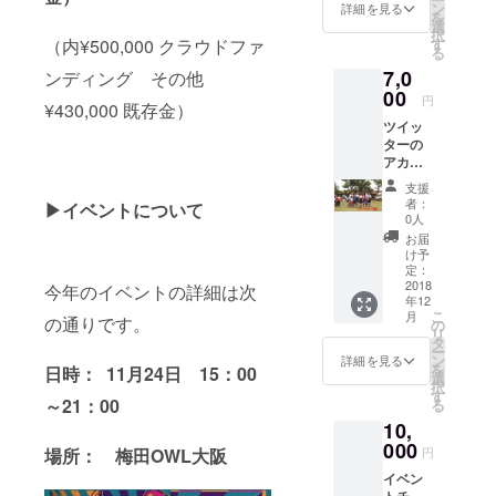
ていた
るなよ
ン
い。
詳細を見る
を
だきま
うな内
選
択
す！
容はお
す
（内¥500,000 クラウドファ
る
リーチ
受けで
7,0
数は目
ンディング その他
きませ
安にな
00
ん。 ※
円
¥430,000 既存金）
ります
投稿の
ツイッ
が4万〜
拡散希
ターの
6万人と
望の連
アカウ
考えて
絡から
ントを
いただ
15日以
支援
メン
ければ
内に５
者：
▶︎イベントについて
バー50
良いで
０人で
0人
人で
す！ ※
リツ
お届
フォ
公序良
イート
け予
ローさ
俗に反
定：
させて
せてい
2018
する内
今年のイベントの詳細は次
いただ
年12
ただき
容は、
きま
こ
月
ます！
の通りです。
法令に
の
す。
リ
※公序良
違反す
タ
ー
俗に反
るなよ
ン
詳細を見る
を
日時：
11月24日 15：00
する内
うな内
選
択
容は、
容はお
す
～21：00
る
法令に
受けで
10,
違反す
きませ
るなよ
000
ん。 ※
円
場所： 梅田OWL大阪
うな内
投稿の
イベン
容はお
拡散希
トチ