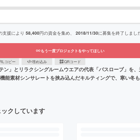
の支援により
58,400
円の資金を集め、
2018/11/30
に募集を終了しまし
もう一度プロジェクトをやってほしい
RLコピー
埋め込み
QRコード
テン」とリラクシングルームウエアの代表「バスローブ」を、天
寒機能素材シンサレートを挟み込んだキルティングで、寒い冬
ェックしています