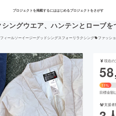
プロジェクトを掲載するには
はじめる
プロジェクトをさがす
クシングウエア、ハンテンとローブを
フィールソーイージーグッドシングスフォーリラクシング
ファッショ
注目のリターン
注目の新着プロジェクト
募集終了が近いプロジェクト
も
現在の
音楽
舞台・パフォーマンス
58
ゲーム・サービス開発
フード・飲食店
11%
書籍・雑誌出版
アニメ・漫画
目標金額は5
支援者
チャレンジ
ビューティー・ヘルスケ
3