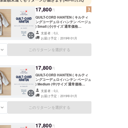
17,800
円
QUILT-CORD HANTEN ( キルティ
ングコーデュロイハンテン ベージュ
) Small (小)サイズ 通常価格
¥22,800+tax のところ、CAMPFIRE
支援者：0人
特別価格 ¥17,800 (税、送料込)。 ※
お届け予定：2019年01月
サイズ詳細はプロジェクト本文に記
載しております。 サイズが不安な方
はメッセージにてお問い合わせくだ
このリターンを選択する
る
さい！
17,800
円
QUILT-CORD HANTEN ( キルティ
ングコーデュロイハンテン ベージュ
) Medium (中)サイズ 通常価格
¥22,800+tax のところ、CAMPFIRE
支援者：0人
特別価格 ¥17,800 (税、送料込)。 ※
お届け予定：2019年01月
サイズ詳細はプロジェクト本文に記
載しております。 サイズが不安な方
はメッセージにてお問い合わせくだ
このリターンを選択する
る
さい！
17,800
円