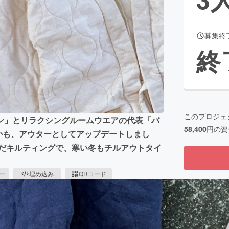
募集終
CAMPFIRE for Social Good
CAMPFIRE Creation
終
CAMPFIREふるさと納税
machi-ya
コミュニティ
このプロジェ
ン」とリラクシングルームウエアの代表「バ
58,400
円の資
しかも、アウターとしてアップデートしまし
んだキルティングで、寒い冬もチルアウトタイ
ピー
埋め込み
QRコード