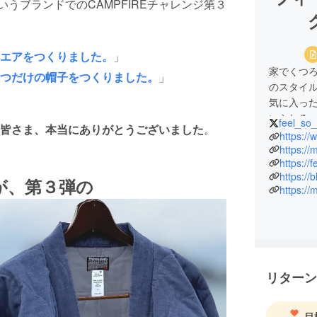
いうブランドでのCAMPFIREチャレンジ第３
エアをつくりました。
」
家でくつ
つだけの帽子をつくりました。
」
のスタイ
気に入っ
いられる
feel_so
皆さま、本当にありがとうございました
。
「海辺の
https:/
トーを掲
https:/
https://f
が、第３弾の
https://
リターン
目