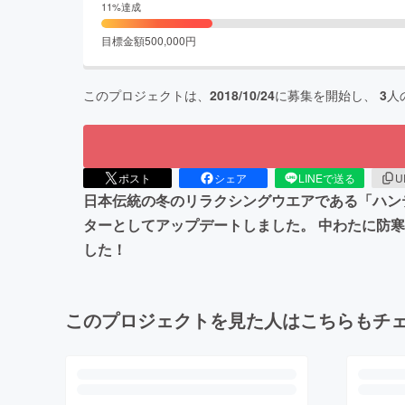
11
%達成
目標金額
500,000
円
このプロジェクトは、
2018/10/24
に募集を開始し、
3
人
ポスト
シェア
LINEで送る
U
日本伝統の冬のリラクシングウエアである「ハン
ターとしてアップデートしました。 中わたに防
した！
このプロジェクトを見た人はこちらもチ