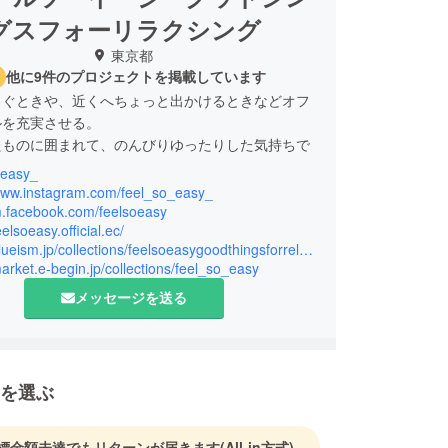
グスフォーリラクシング
東京都
他に9件のプロジェクトを掲載しています
ろぐときや、近くへちょっと出かけるときなどオフ
ルを充実させる。
たものに囲まれて、のんびりゆったりした気持ちで
。
_easy_
スローライフ」イメージを重ねて、いくつかのモッ
/www.instagram.com/feel_so_easy_
げてライフスタイルを提案します。
/m.facebook.com/feelsoeasy
eelsoeasy.official.ec/
https://blueism.jp/collections/feelsoeasygoodthingsforrelaxing
market.e-begin.jp/collections/feel_so_easy
メッセージを送る
を選ぶ
標金額未達でもリターンが届きます
(All-in方式)