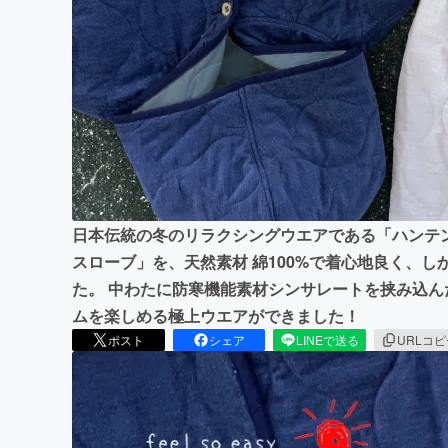
まちづくり・地域活性化
日本伝統の冬のリラクシングウエアである「ハンテ
スローブ」を、天然素材 綿100%で着心地良く、
た。 中わたに防寒機能素材シンサレートを挟み込
ムを楽しめる極上ウエアができました！
ポスト
シェア
LINEで送る
URLコ