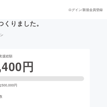
ログイン
/
新規会員登録
つくりました。
ン
うすぐ公開されます
支援総額
プロダクト
,400
円
ファッション
スポーツ
00,000円
数
ア
ソーシャルグッド
人