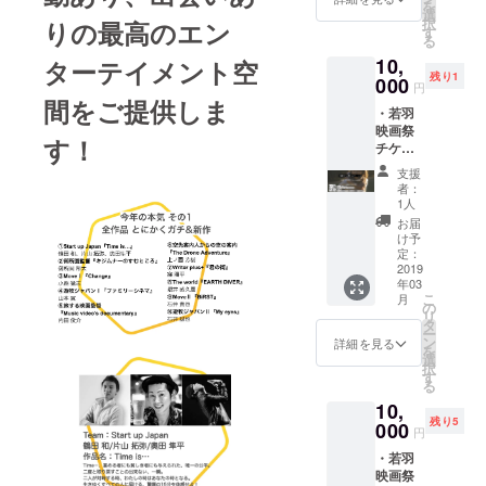
を
みつか
しまし
選
ばいい
択
りの最高のエン
る！
た！ 個
す
なと思
る
様々な
性の混
い制作
10,
スト
ターテイメント空
じり合
しまし
残り1
リート
000
いや変
た。
円
ダンス
化を
間をご提供しま
・若羽
に触れ
テーマ
映画祭
るWS」
にした
す！
チケッ
60分
抽象的
ト ＊交
5000円
な映像
支援
流会(イ
(場所代
作品に
者：
ベント
別) ＊リ
なって
1人
後同じ
ターン
おりま
お届
会場に
日時 企
す！ ぜ
け予
て/軽食
画者と
定：
ひ、皆
あり) ・
2019
調整
様の一
年03
プロカ
2019年
年間変
こ
月
メラマ
1月1日
の
化を思
リ
ン内田
～12月
タ
い浮か
ー
による
31日
ン
べなが
詳細を見る
を
出張撮
Team：
選
ら楽し
択
影 1H
Start up
す
んで見
る
10,000
Japan
ていた
10,
円 ＊日
奧田 隼
だけた
残り5
程は依
000
平 作品
らと思
円
頼者と
名：
いま
・若羽
要相談
Time
す！
映画祭
Team：
is…