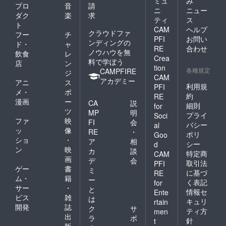
ミュ
み
プロ
音
請
ニ
ニュー
ダク
楽
求
ティ
ス
ト
CAM
ヘルプ
クラウドファ
フー
チ
PFI
お問い
ンディングの
ド・
ャ
RE
合わせ
ノウハウを無
飲食
レ
Crea
料で学ぼう
店
ン
tion
各種規定
CAMPFIRE
ジ
CAM
アカデミー
アニ
ス
利用規
PFI
メ・
ポ
約
RE
漫画
ー
CA
説
細則
for
ツ
MP
明
プライ
Soci
ファ
映
FI
会
バシー
al
ッ
像
RE
・
ポリ
Goo
ショ
・
ア
相
シー
d
ン
映
カ
談
特定商
CAM
画
デ
会
取引法
PFI
ゲー
書
ミ
に基づ
RE
ム・
籍
ー
く表記
for
サー
・
と
情報セ
Ente
ビス
雑
は
キュリ
rtain
開発
誌
ク
サ
ティ方
men
出
ラ
ポ
針
t
版