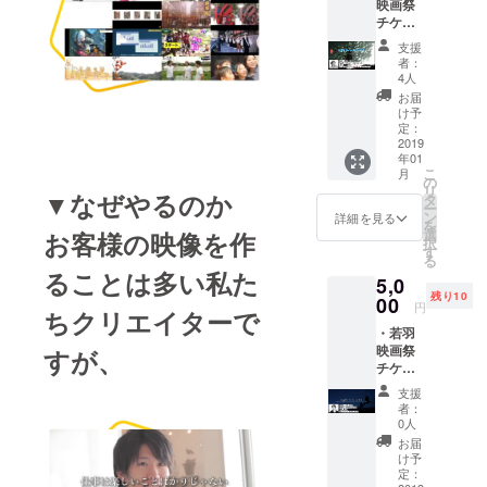
映画祭
名：石
チケッ
井貴也
ト ＊交
あらす
支援
流会(イ
じ：
者：
ベント
21XX
4人
後同じ
年、感
お届
会場に
情に芽
け予
て/軽食
生えた
定：
あり) ・
2019
ロボッ
年01
きじむ
トたち
こ
月
なーの
のみが
の
リ
すむと
▼なぜやるのか
暮らす
タ
ー
ころ！
エリア
ン
詳細を見る
を
ポスト
「コー
選
お客様の映像を作
択
カー
ドシ
す
る
ド、
ティ」
ることは多い私た
5,0
メッ
ができ
残り10
セージ
00
てから
円
ちクリエイターで
カード
10年が
・若羽
作品
経っ
映画祭
名：キ
すが、
た。
チケッ
ジム
コード
ト ＊交
ナーの
シティ
支援
流会(イ
すむと
中が10
者：
ベント
ころ！
周年お
0人
後同じ
制作者/
祝い
お届
会場に
チーム
ムード
け予
て/軽食
名：御
定：
の中、