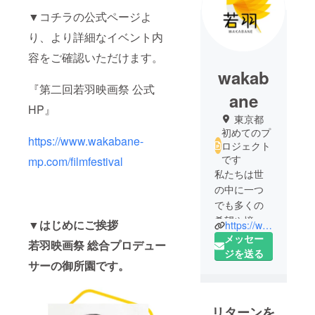
▼コチラの公式ページよ
り、より詳細なイベント内
容をご確認いただけます。
wakab
『第二回若羽映画祭 公式
ane
HP』
東京都
初めてのプ
https://www.wakabane-
ロジェクト
です
mp.com/filmfestival
私たちは世
の中に一つ
でも多くの
希望や憧れ
▼
はじめにご挨拶
https://www.wakabane-mp.com
を生み出し
メッセー
若羽映画祭 総合プロデュー
たいという
ジを送る
サーの御所園です。
想いから集
まったメ
ディアチー
リターンを
ムです。最