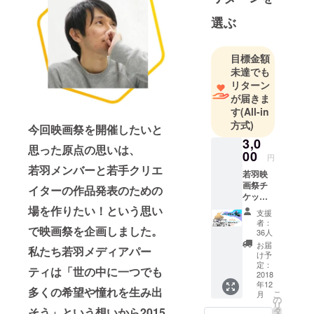
初は一人一
選ぶ
人が何もで
きないとこ
目標金額
ろからのス
未達でも
タートでし
リターン
た。しか
が届きま
し、一つず
す
(All-in
つ出来るこ
方式)
今回映画祭を開催したいと
とを増や
3,0
思った原点の思いは、
し、時に悔
00
円
しい思いも
若羽メンバーと若手クリエ
若羽映
しながら一
画祭チ
イターの作品発表のための
ケット
歩ずつ歩ん
＊交流
場を作りたい！という思い
できまし
支援
会(イベ
者：
た。経済、
で映画祭を企画しました。
ント後
36人
同じ会
政治など
お届
私たち若羽メディアパー
場にて/
け予
様々な問題
軽食あ
定：
ティは「世の中に一つでも
と閉塞感の
り)
2018
年12
ただよう社
多くの希望や憧れを生み出
こ
月
の
リ
会に対し
タ
そう」という想いから2015