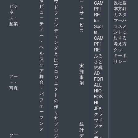
ウ
ー
反社基
CAM
ビジ
ビ
ド
ト
本方針
PFI
ネ
ュ
フ
サ
カスタ
RE
ス・
ー
ァ
ー
マーハ
for
起業
テ
ン
ビ
ラスメ
Spor
ィ
デ
ス
ントに
ts
ー
ィ
対する
CAM
・
ン
考え方
PFI
ヘ
グ
クッ
RE
ル
と
キーポ
ふる
ス
は
リシー
さと
ケ
プ
実
納税
ア
ロ
施
AD
アー
舞
ジ
事
FOR
ト・
台
ェ
例
ALL
写真
・
ク
HIO
パ
ト
KOS
フ
の
HI
ォ
作
JFA
ー
り
クラ
マ
方
ウド
ン
プ
統
ファ
ス
ロ
計
ン
ソー
ジ
デ
ディ