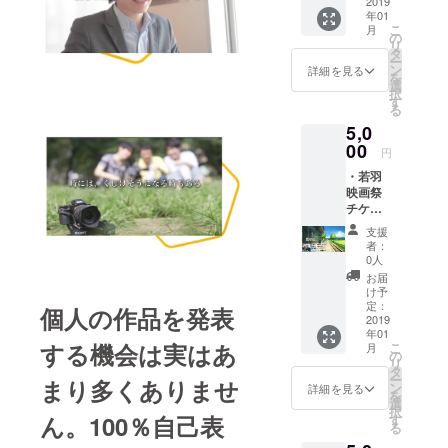
あり) ・
2019
所園翔
統括AI
年01
ポスト
太 あら
システ
こ
月
カード
すじ：
の
ムであ
リ
作品
沖縄の
タ
る《O-
ー
名：
とある
ン
Ba》が
詳細を見る
を
EarthDi
施設に
選
新政策
択
ver 制
引っ越
す
として
る
作者/
してき
突如、
5,0
チーム
た少年:
全住民
名：
00
キムは
に感情
円
IKUMA
同級生
を捨て
・若羽
HORII
のいじ
て労働
映画祭
あらす
めにあ
力とな
チケッ
じ：
う。 同
りなさ
ト ＊交
Where
じ施設
いと公
支援
流会(イ
Do We
に住む
表し街
者：
ベント
Come
ナナと
0人
は大混
後同じ
From?
の出会
乱
お届
会場に
What
いが、
け予
に…。
て/軽食
Are
定：
彼の人
個人の作品を発表
あり) ・
2019
We?
生に大
年01
続編送
Where
きな変
する機会は実はあ
こ
月
付 作品
Are We
の
化を与
リ
名：君
Going?
タ
えてい
ー
まり多くありませ
の街 制
ン
く。ー
詳細を見る
を
作者/
選
ーー 子
択
チーム
ん。100％自己表
す
供たち
る
名：窪
は自分