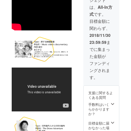
ジェクト
協催で
すべて
イベン
の人に
は、
All-In方
ト開催&
届け
式
です。
集客成
る、驚
功させ
嘆の15
目標金額に
る券 金
分を体
関わらず、
額
感せ
50,000
よ！
2018/11/30
円(イベ
23:59:59
ま
ントに
かかる
でに集まっ
経費別
た金額が
途) ＊日
程は
ファンディ
2018年
ングされま
12月〜
2019年
す。
4月30日
迄 要相
談
支援に関するよ
くある質問
手数料はいく
らかかります
か？
目標金額に届
かなかった場