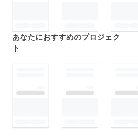
にしたいなと思いま
イベントを盛り上げ
す。是非、映像祭で皆
て、次につながるもの
さんとお会いできるの
にしていきたいです！
をお待ちしています。
来たら間違いなしのイ
御所園
あなたにおすすめのプロジェク
ベントだとスタッフ一
同自負しております。
ト
是非ご協力よろしくお
願いします！！！！