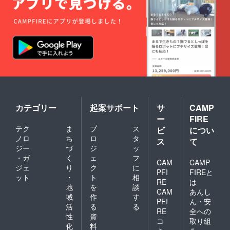
カテゴリー
起案サポート
サ
CAMP
ー
FIRE
テク
ま
プ
ス
ビ
につい
ノロ
ち
ロ
タ
ス
て
ジー
づ
ジ
ッ
・ガ
く
ェ
フ
CAM
CAMP
ジェ
り
ク
に
PFI
FIREと
ット
・
ト
相
RE
は
地
を
談
CAM
あんし
域
作
す
PFI
ん・安
活
る
る
RE
全への
性
資
コ
取り組
化
料