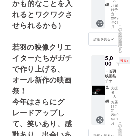
一緒に
かも的なことを入
後同じ
らす
いられ
お届
会場に
じ：と
ると
け予
れるとワクワクさ
て/軽食
ある家
定：
思って
あり) ・
2019
族のド
いた2人
年01
せられるかも）
オリジ
キュメ
に訪れ
こ
月
ナルス
ンタ
の
る選択
リ
テッ
リー映
タ
の時。
ー
カー 作
像。ど
ン
それぞ
詳細を見る
を
品名：
んな人
選
れが決
若羽の映像クリエ
択
change
にも、
す
めた進
る
制作者/
家族に
路と
イターたちがガチ
5,0
チーム
も、作
は？
残り4
名：小
00
り物に
円
で作り上げる、
鹿猛志
はない
・若羽
あらす
ドラマ
映画祭
じ：一
があ
オール新作の映画
チケッ
年間で
る。 見
ト ＊交
得たス
た人に
支援
祭！
流会(イ
キルを
とって
者：
ベント
ふんだ
「目の
1人
今年はさらにグ
後同じ
んに
前のあ
お届
会場に
使って
なた」
け予
て/軽食
レードアップし
モー
定：
の大切
あり) ・
2019
ション
さを振
年01
「好き
グラ
り返れ
て、笑いあり、感
こ
月
なダン
フィッ
の
るよう
リ
スが
クを制
タ
な映像
動あり、出会いあ
ー
きっと
作いた
ン
になれ
詳細を見る