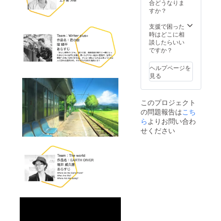
合どうなりま
すか？
支援で困った
時はどこに相
談したらいい
ですか？
ヘルプページを
見る
このプロジェクト
の問題報告は
こち
ら
よりお問い合わ
せください