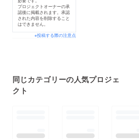
必要です。
ひと安心、、、と言い
プロジェクトオーナーの承
ングラフィックに専念
認後に掲載されます。承認
たところですが第2回
している人脱サラして
された内容を削除すること
の若羽映画祭は200人
今年から映像を始めた
はできません。
規模のイベントを目指
人バーのオーナー、ダ
※投稿する際の注意点
しています！！！ス
ンサー、大学生、ライ
タッフの個人での集客
ター、、、など多様な
を含めてもまだまだ道
背景を持ったメンバー
のりは遠いというのが
が一つのチーム内で活
今の現状です。これか
動しています。自分は
ら映像の世界に飛び込
同じカテゴリーの人気プロジェ
普段アニメーターとし
む若手の作品を、もっ
てTVアニメを描いて
クト
と多くの人に届けた
います。超若手から映
い！！！その思いで、
像監督まで垣根無しに
もっともっと本番の日
発表する映像祭です。
に向けてエンジンをか
今年の総まとめの様
けていきます！スタッ
な、若羽のこれからを
フ、出品者、そしてお
提示できる様な映画祭
客さん、みんなでこの