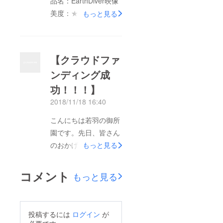
品名：EarthDiver映像
イトチームが発足。
美度：★★★★★コメ
もっと見る
今年の1月頃、クリエ
ント：Where Do We
イトチームから４つほ
Come From? What
どプロジェクトを立ち
Are We? Where Are
【クラウドファ
上げる事になりその一
We Going?【リター
ンディング成
つが若羽映画祭でし
ン】ポストカード
た。そう思い返すとほ
功！！！】
ぼ1年がかりで作って
2018/11/18 16:40
きた企画なんです
こんにちは若羽の御所
ね。 若羽は大学生含
園です。先日、皆さん
め十数人の若手映像ク
のおかげでクラウド
もっと見る
リエーターの集まりで
ファンディングの目標
す。世界を旅しながら
を達成させる事が出来
映画を作っている人が
コメント
もっと見る
ました！！！若羽とし
いたり企業向けの映像
て、初めての試みで一
を年間100本近く作っ
同ドキドキの挑戦だっ
ている人学生ながら若
投稿するには
ログイン
が
たのですがとりあえず
羽の副代表でモーショ