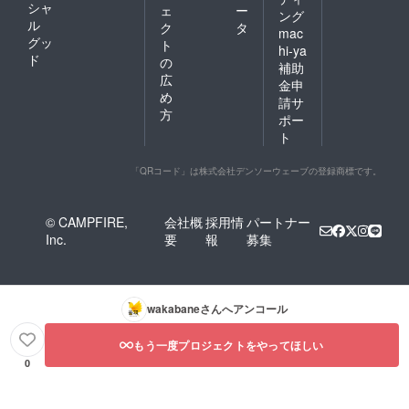
シャ
ェ
ー
ング
ル
ク
タ
mac
グッ
ト
hi-ya
ド
の
補助
広
金申
め
請サ
方
ポー
ト
「QRコード」は株式会社デンソーウェーブの登録商標です。
© CAMPFIRE,
会社概
採用情
パートナー
Inc.
要
報
募集
wakabane
さんへアンコール
もう一度プロジェクトをやってほしい
0