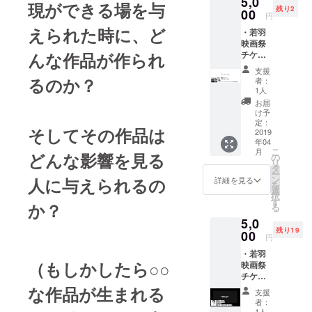
5,0
陽平 あ
と他人
現ができる場を与
残り2
らす
00
が少し
円
じ：
違って
えられた時に、ど
・若羽
「あた
いると
映画祭
し東京
ころを
チケッ
んな作品が作られ
行くか
戸惑い
ト ＊交
も」 高
ながら
支援
流会(イ
２の
るのか？
受け入
者：
ベント
夏、進
1人
れてい
後同じ
路相談
き、
お届
会場に
の帰り
け予
様々な
て/軽食
に一緒
定：
「出会
そしてその作品は
あり) ・
2019
になっ
い」か
年04
ロゴス
た幼な
ら人生
こ
月
テッ
どんな影響を見る
じみの
の
はいろ
リ
カー&
涼平と
タ
どりを
ー
ファミ
美樹。
ン
人に与えられるの
詳細を見る
見せて
を
リーシ
思いも
選
いきま
択
ネマ
がけな
す
す。
か？
る
30%Off
い彼女
5,0
割引 作
の言葉
残り19
品名：
00
が、涼
円
ファミ
平に美
・若羽
リーシ
樹への
（もしかしたら○○
映画祭
ネマ 制
思いを
チケッ
作者/
気づか
ト ＊交
チーム
な作品が生まれる
せる。
支援
流会(イ
名：山
ずっと
者：
ベント
本翼 あ
1人