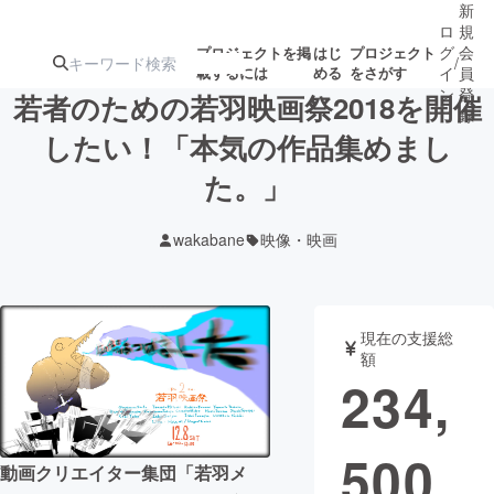
新
ロ
規
グ
会
プロジェクトを掲
はじ
プロジェクト
/
載するには
める
をさがす
イ
員
ン
登
若者のための若羽映画祭2018を開催
録
したい！「本気の作品集めまし
た。」
人気のプロ
注目のリ
注目の新着プロ
募集終了が近いプ
もうすぐ公開
ジェクト
ターン
ジェクト
ロジェクト
されます
wakabane
映像・映画
アート・写真
音楽
現在の支援総
テクノロジー・ガジェット
ゲーム・サ
額
234,
映像・映画
書籍・雑誌
500
動画クリエイター集団「若羽メ
ビジネス・起業
チャレンジ