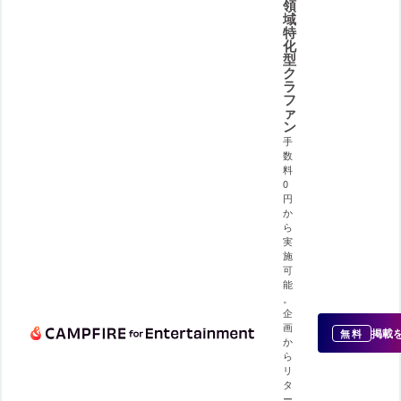
領
域
特
化
型
ク
ラ
フ
ァ
ン
手
数
料
0
円
か
ら
実
施
可
能
。
企
画
掲載
無料
か
ら
リ
タ
ー