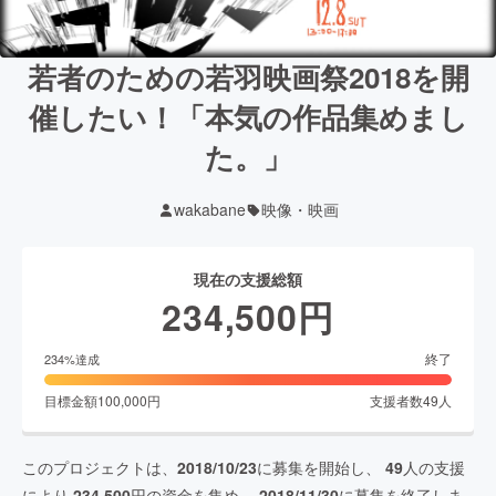
若者のための若羽映画祭2018を開
催したい！「本気の作品集めまし
た。」
wakabane
映像・映画
現在の支援総額
234,500
円
終了
234
%達成
目標金額
100,000
円
支援者数
49
人
このプロジェクトは、
2018/10/23
に募集を開始し、
49
人の支援
により
234,500
円の資金を集め、
2018/11/30
に募集を終了しま