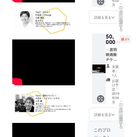
年02
上ノ園
名：
「目の
る、驚
こ
月
１日レ
Time
の
前のあ
嘆の15
リ
ンタル
is…
タ
なた」
分を体
ー
券 ＊
Time…
ン
の大切
詳細を見る
感せ
を
2019年
、富め
選
さを振
よ！
択
2月～
る者に
す
り返れ
る
2020年
も貧し
るよう
50,
2月末ま
き者に
な映像
残り1
での期
000
も与え
になれ
円
間
られ
ばいい
・若羽
た、唯
なと思
映画祭
一の公
い制作
チケッ
平。 二
しまし
ト ＊交
度と取
た。
支援
流会(イ
り戻す
者：
ベント
ことの
1人
後同じ
出来な
お届
会場に
い、一
け予
て/軽食
定：
瞬。 二
あり) ・
2019
人が対
年04
100回以
峙する
こ
月
上のイ
の
時、わ
リ
ベント
タ
たしの
ー
を成功
ン
時はあ
詳細を見る
を
させて
選
なたの
択
きた鶴
す
時とな
る
田がガ
る。 生
このプロ
チンコ
きゆく