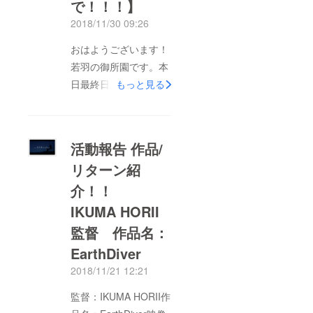
で！！！】
2018/11/30 09:26
おはようございます！
若羽の御所園です。本
日最終日です！当日券
もっと見る
になると、campfireで
買うより500円高い
3500円になってしま
活動報告 作品/
うのでご注意くださ
リターン紹
い。 去年末、若羽と
介！！
いう組織の中でいくつ
かチームを編成して新
IKUMA HORII
たな活動を模索しよう
監督 作品名：
という動きがありまし
EarthDiver
た。その中で若羽メン
2018/11/21 12:21
バーの撮影や編集など
の技術や創作活動をサ
監督：IKUMA HORII作
ポートしようとクリエ