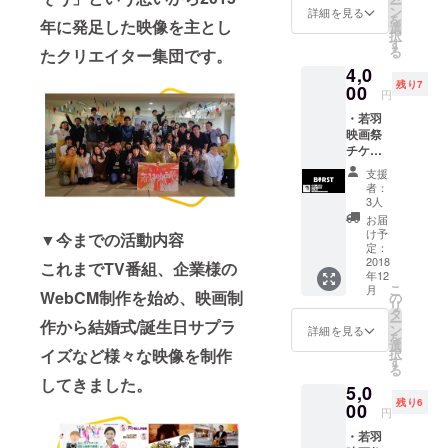
ー
て、驚きや
ン
詳細を見る
を
年に発足した映像を主とし
選
笑い、ワク
択
す
る
たクリエイター集団です。
ワクや希望
4,0
を一つでも
残り7
00
円
多く届けた
・若羽
い。私たち
映画祭
はその一途
チケッ
な想いを胸
ト ＊交
支援
流会(イ
に抱きなが
者：
ベント
3人
ら日々楽し
後同じ
お届
くチャレン
会場に
け予
▼今までの活動内容
て/軽食
定：
ジし続けて
あり) ・
2018
これまでTV番組、企業様の
います。
年12
スペ
こ
月
シャル
WebCM制作を始め、映画制
の
リ
サンク
タ
ー
作から結婚式/誕生日サプラ
ス:エン
ン
詳細を見る
を
ドクレ
選
イズなど様々な映像を制作
択
ジット
す
る
表記 作
してきました。
5,0
品名：
残り6
BiRST
00
円
制作者/
・若羽
チーム