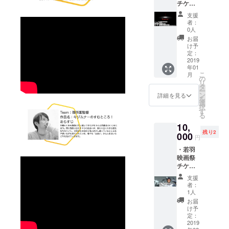
チケッ
旅する
Time…
ト ＊交
映画監
、富め
支援
流会(イ
督 作品
る者に
者：
ベント
名：
も貧し
0人
後同じ
Music
き者に
お届
会場に
video's
も与え
け予
て/軽食
docum
定：
られ
あり) ・
2019
entary
た、唯
年01
歌舞伎
内田 俊
一の公
こ
月
町TVの
介 あら
の
平。 二
リ
MC片山
すじ と
タ
度と取
ー
と行く
ある家
ン
り戻す
詳細を見る
を
〜歌舞
族のド
選
ことの
択
伎町の
キュメ
す
出来な
る
美味し
ンタ
い、一
10,
いもの
リー映
瞬。 二
残り2
巡りの
000
像。ど
人が対
円
旅〜 90
んな人
峙する
・若羽
分
にも、
時、わ
映画祭
10000
家族に
たしの
チケッ
円 （飲
も、作
時はあ
ト ＊交
食代
り物に
なたの
支援
流会(イ
別）
はない
時とな
者：
ベント
Team：
ドラマ
1人
る。 生
後同じ
Start up
があ
きゆく
お届
会場に
Japan
る。 見
け予
すべて
て/軽食
片山 拓
定：
た人に
の人に
あり) ・
2019
弥 作品
とって
届け