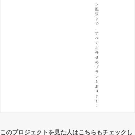
ン
配
送
ま
で
、
す
べ
て
お
任
せ
の
プ
ラ
ン
も
あ
り
ま
す
！
このプロジェクトを見た人はこちらもチェックし