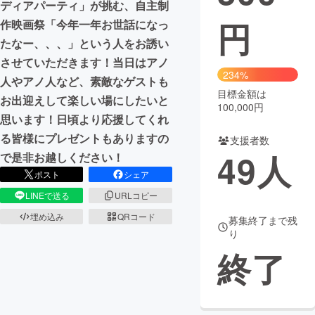
ディアパーティ」が挑む、自主制
円
作映画祭「今年一年お世話になっ
まちづくり・地域活性化
たなー、、、」という人をお誘い
させていただきます！当日はアノ
CAMPFIRE for Social Good
CAMPFIRE Creation
234%
人やアノ人など、素敵なゲストも
CAMPFIREふるさと納税
machi-ya
コミュニティ
目標金額は
お出迎えして楽しい場にしたいと
100,000円
思います！日頃より応援してくれ
る皆様にプレゼントもありますの
支援者数
49
人
で是非お越しください！
ポスト
シェア
LINEで送る
URLコピー
埋め込み
QRコード
募集終了まで残
り
終了