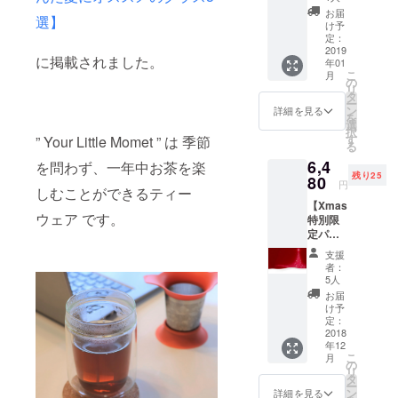
Little
円（税
材の供
お届
選】
Momen
込）を
給状
け予
t １セッ
プラス
定：
況、製
ト（送
2019
した場
造工程
に掲載されました。
年01
料・税
合、総
上の都
こ
月
込） ・
額7,180
の
合等に
リ
一般予
円 ※デ
タ
より出
ー
定販売
ザイ
ン
荷時期
詳細を見る
を
価格
ン・仕
選
が遅れ
択
6,480円
様は変
す
る場合
” Your Little Momet ” は 季節
る
（税
更にな
があり
6,4
込） 参
を問わず、一年中お茶を楽
る可能
ます。
残り25
考送
80
性もご
円
しむことができるティー
料：700
ざいま
【Xmas
円（税
す。ご
ウェア です。
特別限
込）を
了承く
定パッ
プラス
ださ
ケー
した場
い。 ※
支援
ジ】
合、総
ご注文
者：
10％OF
額7,180
状況、
5人
F ・
円 ※デ
使用部
お届
Your
ザイ
材の供
け予
Little
ン・仕
定：
給状
Momen
2018
様は変
況、製
年12
t （サー
更にな
造工程
こ
月
モンピ
る可能
の
上の都
リ
ンク：
性もご
タ
合等に
ー
ポピー
ざいま
ン
より出
詳細を見る