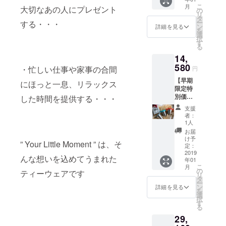
セット
プラス
況、製
こ
月
大切なあの人にプレゼント
（ご希
した場
の
造工程
リ
望のカ
合、総
タ
上の都
ー
する・・・
ラーを
額7,180
ン
合等に
詳細を見る
を
２つ選
円 ※デ
選
より出
択
択くだ
ザイ
す
荷時期
る
さい）
ン・仕
が遅れ
14,
（送料
様は変
る場合
込） ・
580
更にな
があり
・忙しい仕事や家事の合間
円
一般予
る可能
ます。
【早期
定販売
性もご
にほっと一息、リラックス
限定特
価格
ざいま
別価
した時間を提供する・・・
12,960
す。ご
格】
円（税
了承く
支援
28％OF
込） 参
ださ
者：
F ・
考送
い。 ※
1人
Your
料：
ご注文
お届
Little
1000円
状況、
け予
” Your Little Moment ” は、そ
Momen
（税
定：
使用部
t 3バー
2019
込）を
材の供
んな想いを込めてうまれた
年01
ジョン
プラス
給状
こ
月
セット
した場
の
況、製
ティーウェアです
リ
（ピン
合、総
タ
造工程
ー
ク：ポ
額
ン
上の都
詳細を見る
を
ピー花
13,960
選
合等に
択
柄／ブ
円 ※デ
す
より出
る
ルー：
ザイ
荷時期
29,
十字模
ン・仕
が遅れ
様／グ