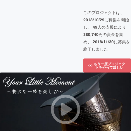
このプロジェクトは、
2018/10/29
に募集を開始
し、
49
人の支援により
380,740
円の資金を集
め、
2018/11/30
に募集を
終了しました
もう一度プロジェク
トをやってほしい