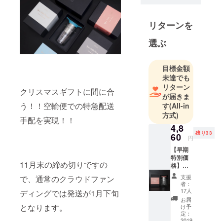
お届けしま
す。
リターンを
選ぶ
目標金額
未達でも
リターン
クリスマスギフトに間に合
が届きま
う！！空輸便での特急配送
す
(All-in
方式)
手配を実現！！
4,8
残り33
60
円
【早期
特別価
11月末の締め切りですの
格】
32％OF
支援
で、通常のクラウドファン
F ・
者：
Your
17人
ディングでは発送が1月下旬
Little
お届
Momen
となります。
け予
t （サー
定：
モンピ
2019