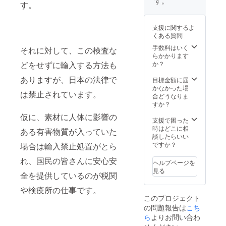
す。
す。
77,760
了承く
円（税
ださ
込） 参
い。 ※
支援に関するよ
考送
ご注文
くある質問
料：
状況、
2500円
使用部
手数料はいく
それに対して、この検査な
（税
材の供
らかかります
込）を
給状
どをせずに輸入する方法も
か？
プラス
況、製
ありますが、日本の法律で
した場
造工程
目標金額に届
合、総
上の都
かなかった場
は禁止されています。
額
合等に
合どうなりま
80,260
より出
すか？
円 ※デ
荷時期
仮に、素材に人体に影響の
ザイ
が遅れ
支援で困った
ン・仕
る場合
時はどこに相
ある有害物質が入っていた
様は変
があり
談したらいい
更にな
ます。
ですか？
場合は輸入禁止処置がとら
る可能
性もご
れ、国民の皆さんに安心安
ヘルプページを
ざいま
見る
全を提供しているのが税関
す。ご
了承く
や検疫所の仕事です。
ださ
このプロジェクト
い。 ※
の問題報告は
こち
ご注文
状況、
ら
よりお問い合わ
使用部