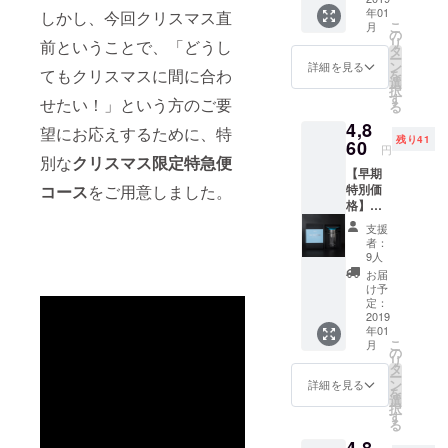
年01
ンク：
しかし、今回クリスマス直
こ
月
ポピー
の
リ
前ということで、「どうし
柄）１
タ
ー
セット
ン
詳細を見る
てもクリスマスに間に合わ
を
（送
選
択
料・税
す
せたい！」という方のご要
る
込） ・
4,8
一般予
望にお応えするために、特
残り41
定販売
60
円
価格
別な
クリスマス限定特急便
【早期
6,480円
特別価
コース
をご用意しました。
（税
格】
込） 参
32％OF
考送
支援
F ・
料：700
者：
Your
円（税
9人
Little
込）を
お届
Momen
プラス
け予
t （スカ
した場
定：
イブ
2019
合、総
年01
ルー：
額7,180
こ
月
十字模
円 ※デ
の
リ
様）１
ザイ
タ
ー
セット
ン・仕
ン
詳細を見る
を
（送
様は変
選
択
料・税
更にな
す
る
込） ・
る可能
4,8
一般予
性もご