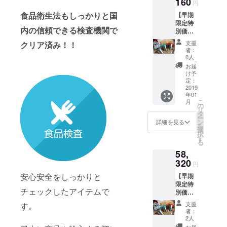
160
様は変
る場合
円
レー：
更にな
があり
食品衛生法もしっかりと国
【早期
ハニカ
る可能
ます。
限定特
ム模
性もご
内の信頼できる検査機関で
別価
様）
ざいま
格】
（送料
す。ご
支援
クリア済み！！
28％OF
込） ・
了承く
者：
F ・
一般予
ださ
0人
Your
定販売
い。 ※
お届
Little
価格
ご注文
け予
Momen
19,440
定：
状況、
t 6個
2019
円（税
使用部
年01
セット
込） 参
材の供
こ
月
（3バー
考送
の
給状
リ
ジョン
料：
タ
況、製
ー
セット×
1000円
ン
造工程
詳細を見る
を
２）
（税
選
上の都
択
（ピン
込）を
す
合等に
る
ク：ポ
プラス
より出
58,
ピー花
した場
荷時期
柄 2個
320
合、総
が遅れ
円
／ブ
額
る場合
安心安全をしっかりと
【早期
ルー：
20,440
があり
限定特
十字模
円 ※デ
ます。
チェックしたアイテムで
別価
様 2個
ザイ
格・法
／グ
ン・仕
支援
す。
人向
レー：
様は変
者：
け】
ハニカ
更にな
2人
28％OF
ム模様
る可能
お届