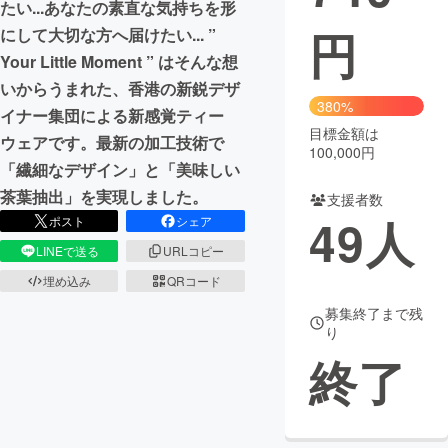
たい...あなたの素直な気持ちを形
円
にして大切な方へ届けたい... ”
まちづくり・地域活性化
Your Little Moment ” はそんな想
いからうまれた、香港の新鋭デザ
CAMPFIRE for Social Good
CAMPFIRE Creation
380%
イナー集団による新感覚ティー
CAMPFIREふるさと納税
machi-ya
コミュニティ
目標金額は
ウェアです。最新の加工技術で
100,000円
「繊細なデザイン」と「美味しい
茶葉抽出」を実現しました。
支援者数
49
人
ポスト
シェア
LINEで送る
URLコピー
埋め込み
QRコード
募集終了まで残
り
終了