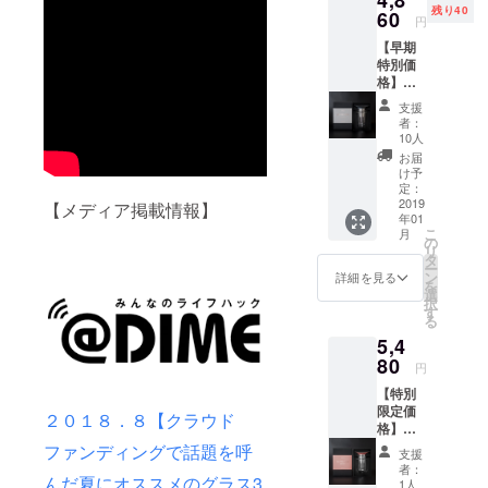
残り40
定販売
60
ざいま
円
価格
す。ご
【早期
6,480円
了承く
特別価
（税
ださ
格】
込） 参
い。 ※
32％OF
考送
ご注文
支援
F ・
料：700
状況、
者：
Your
円（税
使用部
10人
Little
込）を
材の供
お届
Momen
プラス
給状
け予
t （クラ
した場
定：
況、製
シック
2019
合、総
【メディア掲載情報】
造工程
年01
グ
額7,180
上の都
こ
月
レー：
円 ※デ
の
合等に
リ
ハニカ
ザイ
タ
より出
ー
ム柄）
ン・仕
ン
荷時期
詳細を見る
を
１セッ
様は変
選
が遅れ
択
ト（送
更にな
す
る場合
る
料・税
る可能
があり
5,4
込） ・
性もご
ます。
一般予
80
ざいま
円
定販売
す。ご
【特別
価格
了承く
限定価
6,480円
ださ
２０１８．８【クラウド
格】
（税
い。 ※
23％OF
込） 参
ファンディングで話題を呼
ご注文
支援
F ・
考送
状況、
者：
Your
んだ夏にオススメのグラス3
料：700
使用部
1人