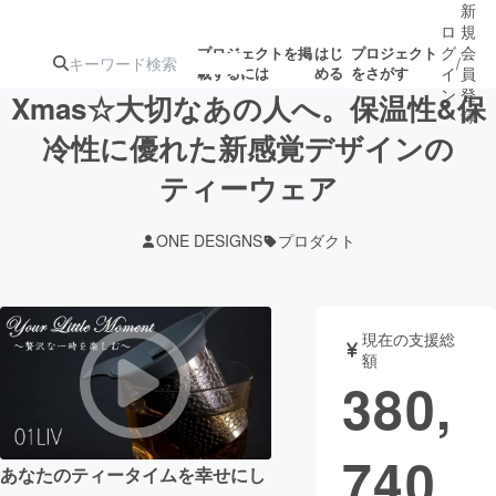
新
ロ
規
グ
会
プロジェクトを掲
はじ
プロジェクト
/
載するには
める
をさがす
イ
員
ン
登
Xmas☆大切なあの人へ。保温性&保
録
冷性に優れた新感覚デザインの
ティーウェア
人気のプロ
注目のリ
注目の新着プロ
募集終了が近いプ
もうすぐ公開
ジェクト
ターン
ジェクト
ロジェクト
されます
ONE DESIGNS
プロダクト
アート・写真
音楽
現在の支援総
テクノロジー・ガジェット
ゲーム・サ
額
380,
映像・映画
書籍・雑誌
740
あなたのティータイムを幸せにし
ビジネス・起業
チャレンジ