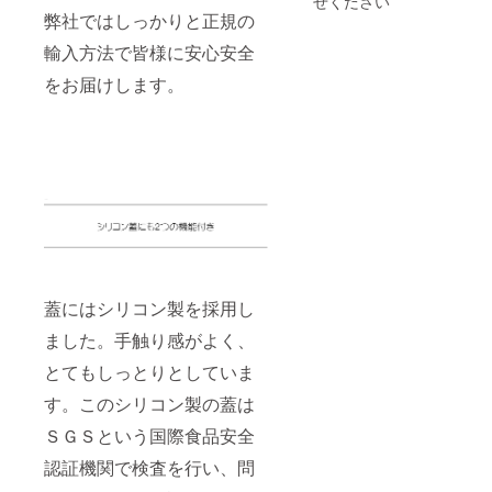
せください
材の供
弊社ではしっかりと正規の
給状
況、製
輸入方法で皆様に安心安全
造工程
をお届けします。
上の都
合等に
より出
荷時期
が遅れ
る場合
があり
ます。
蓋にはシリコン製を採用し
ました。手触り感がよく、
とてもしっとりとしていま
す。このシリコン製の蓋は
ＳＧＳという国際食品安全
認証機関で検査を行い、問