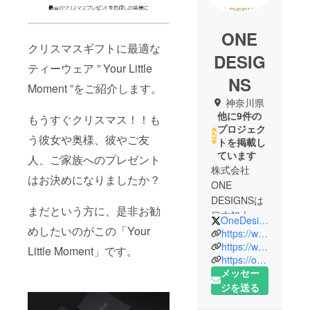
ONE
クリスマスギフトに最適な
DESIG
ティーウェア ” Your Little
NS
Moment ”をご紹介します。
神奈川県
他に9件の
もうすぐクリスマス！！も
プロジェク
う彼女や奥様、彼やご友
トを掲載し
ています
人、ご家族へのプレゼント
株式会社
はお決めになりましたか？
ONE
DESIGNSは
まだという方に、是非お勧
日本初上陸
OneDesignsCo
めしたいのがこの「Your
のデザイン
https://www.facebook.com/pg/OneDesigns.co/photos/?ref=page_internal
性、機能性
https://www.instagram.com/onedesigns.co/?hl=ja
Little Moment」です。
https://onedesigns.jp/
に優れた商
メッセー
材を世界各
ジを送る
国より発掘
し皆さんに