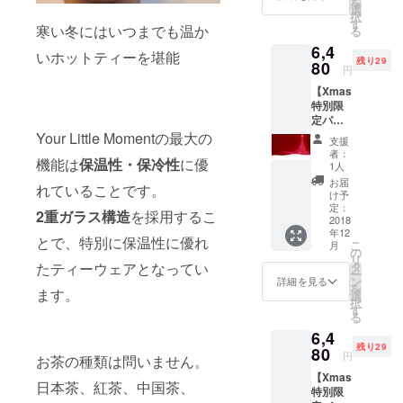
を
花柄）
す。ご
選
荷時期
択
１セッ
了承く
す
が遅れ
寒い冬にはいつまでも温か
る
ト（送
ださ
る場合
6,4
料・税
い。 ※
があり
いホットティーを堪能
残り29
込） ・
80
ご注文
ます。
円
一般予
状況、
【Xmas
定販売
使用部
特別限
価格
材の供
定パッ
6,480円
給状
ケー
（税
Your Little Momentの最大の
況、製
支援
ジ】
込） 参
造工程
者：
機能は
保温性・保冷性
に優
10％OF
考送
上の都
1人
F ・
料：700
合等に
お届
れていることです。
Your
円（税
より出
け予
Little
込）を
定：
荷時期
2重ガラス構造
を採用するこ
Momen
2018
プラス
が遅れ
年12
t （スカ
した場
る場合
とで、特別に保温性に優れ
こ
月
イブ
合、総
の
があり
リ
ルー：
額7,180
タ
たティーウェアとなってい
ます。
ー
十字構
円 ※デ
ン
詳細を見る
を
造）１
ます。
ザイ
選
択
セット
ン・仕
す
る
（送
様は変
6,4
料・税
更にな
残り29
込） ・
80
る可能
円
お茶の種類は問いません。
一般予
性もご
【Xmas
定販売
ざいま
日本茶、紅茶、中国茶、
特別限
価格
す。ご