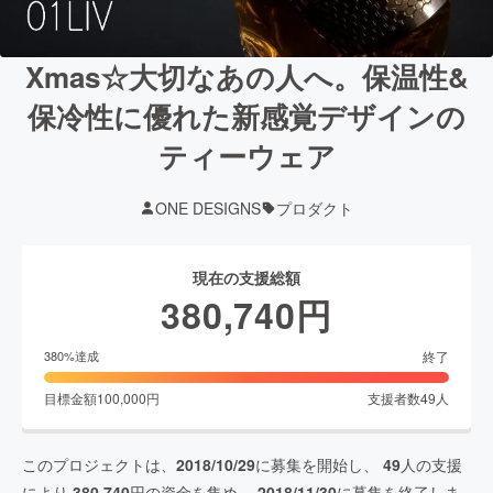
Xmas☆大切なあの人へ。保温性&
保冷性に優れた新感覚デザインの
ティーウェア
ONE DESIGNS
プロダクト
現在の支援総額
380,740
円
終了
380
%達成
目標金額
100,000
円
支援者数
49
人
このプロジェクトは、
2018/10/29
に募集を開始し、
49
人の支援
により
380,740
円の資金を集め、
2018/11/30
に募集を終了しま