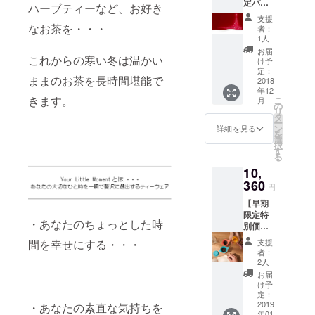
定パッ
6,480円
了承く
ハーブティーなど、お好き
ケー
（税
ださ
支援
ジ】
込） 参
なお茶を・・・
い。 ※
者：
10％OF
考送
ご注文
1人
F ・
料：700
状況、
お届
Your
これからの寒い冬は温かい
円（税
使用部
け予
Little
込）を
定：
材の供
ままのお茶を長時間堪能で
Momen
2018
プラス
給状
年12
t （クラ
した場
況、製
きます。
こ
月
シック
合、総
の
造工程
リ
グ
額7,180
タ
上の都
ー
レー：
円 ※デ
ン
合等に
詳細を見る
を
ハニカ
ザイ
選
より出
択
ム柄）
ン・仕
す
荷時期
る
１セッ
様は変
が遅れ
10,
ト（送
更にな
る場合
料・税
360
る可能
があり
円
込） ・
性もご
ます。
【早期
一般予
ざいま
限定特
定販売
す。ご
・あなたのちょっとした時
別価
価格
了承く
格】
6,480円
ださ
間を幸せにする・・・
支援
28％OF
（税
い。 ※
者：
F ・
込） 参
ご注文
2人
Your
考送
状況、
お届
Little
料：700
使用部
け予
Momen
円（税
定：
材の供
t ペア
2019
・あなたの素直な気持ちを
込）を
給状
年01