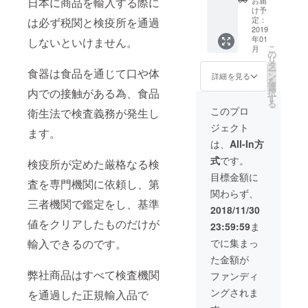
日本に商品を輸入する際に
F ・
2個）
性もご
け予
Your
（送料
定：
は必ず税関と検疫所を通過
ざいま
Little
2019
込） ・
す。ご
年01
しないといけません。
Momen
一般予
了承く
こ
月
t 12個
定販売
の
ださ
リ
セット
価格
タ
い。 ※
ー
食器は食品を通じて口や体
（3バー
38,880
ン
ご注文
詳細を見る
を
ジョン
円（税
選
状況、
内での接触がある為、食品
択
セット
込） 参
す
使用部
る
×4）
考送
材の供
このプロ
衛生法で検査義務が発生し
（ピン
料：
給状
ジェクト
ク：ポ
2000円
ます。
況、製
ピー花
（税
造工程
は、
All-In方
柄 4個
込）を
上の都
式
です。
／ブ
検疫所が定めた厳格なる検
プラス
合等に
ルー：
した場
より出
目標金額に
査を専門機関に依頼し、第
十字模
合、総
荷時期
関わらず、
様 4個
額
が遅れ
三者機関で鑑定をし、基準
／グ
40,880
る場合
2018/11/30
レー：
円 ※デ
があり
値をクリアしたものだけが
23:59:59
ま
ハニカ
ザイ
ます。
ム模様
ン・仕
輸入できるのです。
でに集まっ
4個）
様は変
た金額が
（送料
更にな
込） ・
弊社商品はすべて検査機関
る可能
ファンディ
一般予
性もご
ングされま
を通過した正規輸入品で
定販売
ざいま
価格
す。ご