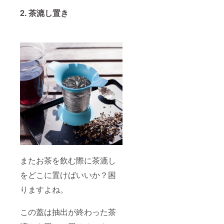
2. 茶漉し置き
またお茶を飲む際に茶漉し
をどこに置けばいいか？困
りますよね。
この蓋は抽出が終わった茶