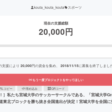
kouta_kouta_kouta
スポーツ
現在の支援総額
20,000
円
の支援により
20,000
円の資金を集め、
2018/11/15
に募集を終了しまし
もう一度プロジェクトをやってほしい
RLコピー
埋め込み
QRコード
］私たち宮城大学のサッカーサークルである、「宮城大学Gras
道東北ブロックを勝ち抜き全国進出が決定！宮城大学を全国に