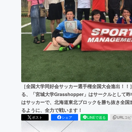
まちづくり・地域活性化
［全国大学同好会サッカー選手権全国大会進出！！
る、「宮城大学Grasshopper」はサークルとし
はサッカーで、北海道東北ブロックを勝ち抜き全国
るように、全力で戦います！
ポスト
シェア
LINEで送る
URLコ