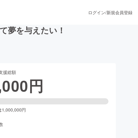
ログイン
/
新規会員登録
して夢を与えたい！
うすぐ公開されます
支援総額
プロダクト
,000
円
ファッション
スポーツ
,000,000円
数
ア
ソーシャルグッド
人