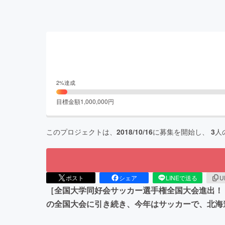
2
%達成
目標金額
1,000,000
円
このプロジェクトは、
2018/10/16
に募集を開始し、
3
人
ポスト
シェア
LINEで送る
U
［全国大学同好会サッカー選手権全国大会進出！！
の全国大会に引き続き、今年はサッカーで、北海