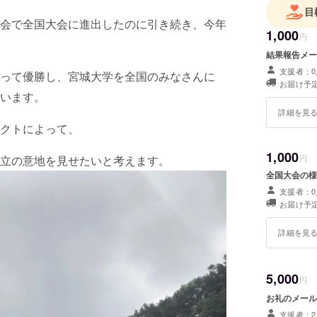
目
会で全国大会に進出したのに引き続き、今年
1,000
円
結果報告メー
支援者：0
って優勝し、宮城大学を全国のみなさんに
お届け予定
います。
詳細を見
クトによって、
1,000
立の意地を見せたいと考えます。
円
全国大会の様
支援者：0
お届け予定
詳細を見
5,000
円
お礼のメール
支援者：2