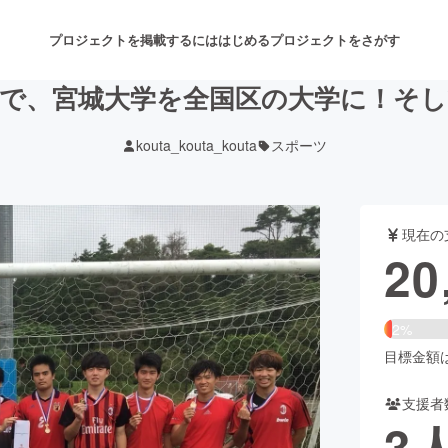
プロジェクトを掲載するには
はじめる
プロジェクトをさがす
で、宮城大学を全国区の大学に！そ
kouta_kouta_kouta
スポーツ
注目のリターン
注目の新着プロジェクト
募集終了が近いプロジェクト
も
現在の
音楽
舞台・パフォーマンス
20
ゲーム・サービス開発
フード・飲食店
2%
書籍・雑誌出版
アニメ・漫画
目標金額は1
支援者
チャレンジ
ビューティー・ヘルスケ
3