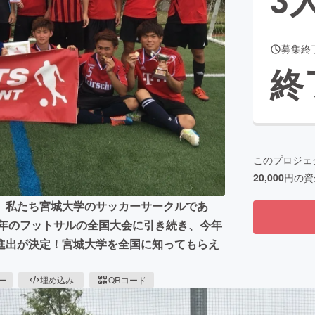
募集終
CAMPFIRE for Social Good
CAMPFIRE Creation
終
CAMPFIREふるさと納税
machi-ya
コミュニティ
このプロジェ
20,000
円の資
］私たち宮城大学のサッカーサークルであ
て昨年のフットサルの全国大会に引き続き、今年
進出が決定！宮城大学を全国に知ってもらえ
ピー
埋め込み
QRコード