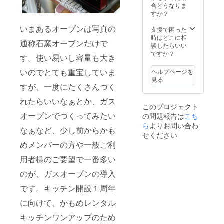
ルによ
合どうなりま
家さん
をお願い致しま
り、か
すか？
がい
す。 また、こち
もめレ
らっ
らかご支援頂け
いまあるオーブンは写真の
ンタル
支援で困った
しゃい
る方はご利用回
キッチ
時はどこに相
ました
数が多いので、
通称石窯オーブンだけで
ンでそ
談したらいい
ら、2回
もし宜しければ
のどち
ですか？
目以降
支援者様へのリ
す。使い易いし容量も大き
らかを
どこか
ターン（お菓子
決めさ
の回で
いのでとても重宝していま
セット）を作っ
ヘルプページを
せて頂
その作
て頂けるメン
見る
きま
すが、一度にたくさんつく
家さん
バーになって頂
す。お
ワール
けたらとても嬉
れたらいいなぁとか、ガス
届けす
ドのパ
しいです。
このプロジェクト
るお菓
ターン
オーブンでつくってみたい
の問題報告は
こち
子の作
でのお
り手さ
ら
よりお問い合わ
菓子
なぁなど、少し前からかも
んのご
セット
せください
紹介も
をお届
めメンバーの方や一般ご利
お菓子
けでき
セット
用者様のご要望で一番多い
るかも
の中に
知れま
同封さ
のが、ガスオーブンの導入
せんの
せて頂
で、お
です。キッチン開設１周年
きます
申し付
のでご
け下さ
に向けて、かもめレンタル
期待く
いま
ださい
せ。
キッチンワンアップのため
ませ。