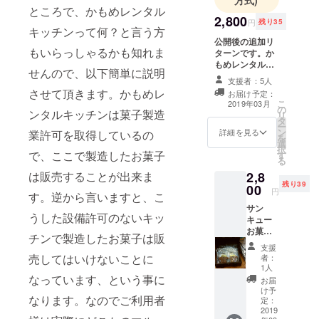
ところで、かもめレンタル
2,800
円
残り35
キッチンって何？と言う方
公開後の追加リ
もいらっしゃるかも知れま
ターンです。か
もめレンタル
せんので、以下簡単に説明
キッチンご利用
支援者：5人
半日券：4時間1
させて頂きます。かもめレ
お届け予定：
回が2,800円で
こ
2019年03月
の
す。利用可能時
ンタルキッチンは菓子製造
リ
タ
間平日午前9時か
ー
ン
ら午後5時（その
詳細を見る
業許可を取得しているの
を
選
他の時間帯も相
択
で、ここで製造したお菓子
す
談に応じま
る
す。） 因みに、
は販売することが出来ま
2,8
通常利用料金は
残り39
00
850円／時間＋
円
す。逆から言いますと、こ
消費税です。 設
サン
備例 オーブ
うした設備許可のないキッ
キュー
ン：東芝ER-
お菓子
RD3000、捏ね
チンで製造したお菓子は販
ミニ
器：キッチンエ
支援
セット
売してはいけないことに
イドKSM5、発
者：
（3月か
1人
酵器：ニーダー
ら5月の
なっています、という事に
102、作業台：
お届
間にお
け予
幅120㎝奥行60
なります。なのでご利用者
届けし
定：
㎝高さ80㎝ が2
ま
2019
台、クイジナー