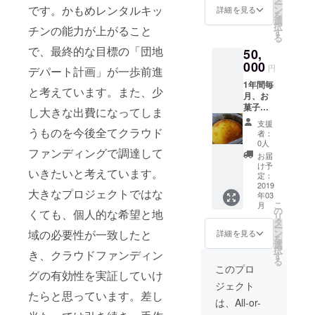
談させて頂きま
ー
です。かもめレンタルキッ
手さん
ン
前9時から午後5
詳細を見る
届けす
す。ご相談窓口
を
のお菓
選
時（その他の時
るお菓
として
択
チンの能力が上がること
子を少
す
間帯も相談に応
子の作
kamomerentalk
る
しずつ
じます。） 通常
り手さ
itchen@yahoo.
で、最終的な目標の「団地
50,
詰め込
利用料金 850円
んのご
co.jp こちらの
000
むパ
／時間＋消費税
紹介も
円
メールアドレス
デパート計画」が一歩前進
ターン
設備例 オーブ
お菓子
までお願い致し
1年間毎
と、お
ン：東芝ER-
と考えています。また、少
セット
ます。また本お
月、お
一人の
RD3000、捏ね
の中に
申込みはご支援
菓子の
作り手
し大きな出費になってしま
器：キッチンエ
同封さ
者様のメールア
セット
さん
イドKSM5、発
せて頂
支援
ドレスをかもめ
が届き
うものを今後全てクラウド
ワール
酵器：ニーダー
者：
きます
レンタルキッチ
ます
ドのパ
0人
102、作業台：
のでご
ンで取得させて
ファンディングで調達して
（2019
ターン
幅120㎝奥行60
お届
期待く
頂く条件となっ
年3～翌
を考え
け予
㎝高さ80㎝ が2
ださい
ておりますの
いきたいと考えています。
年2月予
定：
ていま
台、クイジナー
ませ。
で、お申込み後
定）：
2019
すが、
ト、フードドラ
大きなプロジェクトではな
こちらからキッ
年03
感謝の
お菓子
イヤー、冷凍冷
チンご利用日の
こ
月
気持ち
の
発送時
くても、個人的な希望と地
蔵庫など。その
打ち合わせ連絡
リ
を込め
タ
期と作
他備品等のご確
をさせて頂くこ
ー
て、か
域の必要性が一致したと
ン
り手さ
詳細を見る
認などは、かも
とがございます
を
もめメ
選
んのス
めレンタルキッ
ので予めご了承
択
き、クラウドファンディン
ンバー
す
ケ
チンホームペー
をお願い致しま
る
の手作
ジュー
このプロ
ジのお問い合わ
す。
グの有効性を実証していけ
りお菓
ルによ
せからお気軽に
ジェクト
子セッ
り、か
どうぞ！ お届け
たらと思っています。差し
トを一
もめレ
は、All-or-
予定日として
箱お届
ンタル
2019年3月とし