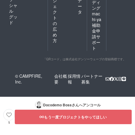
ジ
デ
ディ
シャ
ェ
ー
ング
ル
ク
タ
mac
グッ
ト
hi-ya
ド
の
補助
広
金申
め
請サ
方
ポー
ト
「QRコード」は株式会社デンソーウェーブの登録商標です。
© CAMPFIRE,
会社概
採用情
パートナー
Inc.
要
報
募集
Docodemo Boss
さんへアンコール
もう一度プロジェクトをやってほしい
1