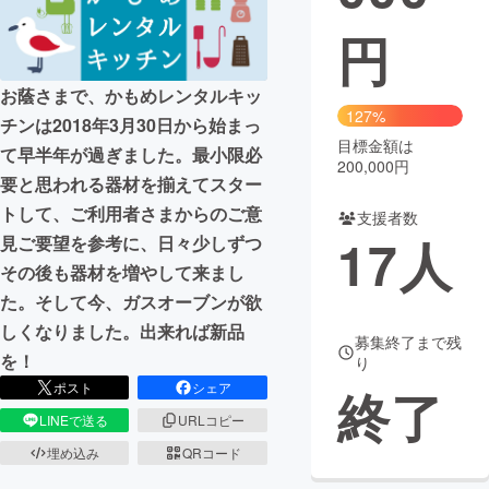
円
まちづくり・地域活性化
お蔭さまで、かもめレンタルキッ
CAMPFIRE for Social Good
CAMPFIRE Creation
127%
チンは2018年3月30日から始まっ
CAMPFIREふるさと納税
machi-ya
コミュニティ
目標金額は
て早半年が過ぎました。最小限必
200,000円
要と思われる器材を揃えてスター
トして、ご利用者さまからのご意
支援者数
17
人
見ご要望を参考に、日々少しずつ
その後も器材を増やして来まし
た。そして今、ガスオーブンが欲
しくなりました。出来れば新品
募集終了まで残
を！
り
ポスト
シェア
終了
LINEで送る
URLコピー
埋め込み
QRコード