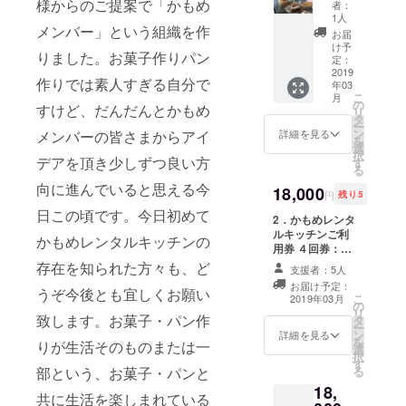
様からのご提案で「かもめ
ドのパ
102、作業台：
者：
ています）こち
ら5月の
ターン
1人
幅120㎝奥行60
らのメールアド
メンバー」という組織を作
間にお
を考え
㎝高さ80㎝ が2
お届
レスまでお願い
届けし
ていま
け予
台、クイジナー
致します。また
りました。お菓子作りパン
ま
定：
すが、
ト、フードドラ
本お申込みはご
す）：
2019
お菓子
イヤー、冷凍冷
作りでは素人すぎる自分で
支援者様のメー
年03
感謝の
発送時
蔵庫など。その
ルアドレスをか
こ
月
気持ち
の
期と作
他備品等のご確
すけど、だんだんとかもめ
もめレンタル
リ
を込め
タ
り手さ
認などは、かも
キッチンで取得
ー
て、か
ン
メンバーの皆さまからアイ
んのス
詳細を見る
めレンタルキッ
させて頂く条件
を
もめメ
選
ケ
チンホームペー
となっておりま
択
ンバー
デアを頂き少しずつ良い方
す
ジュー
ジのお問い合わ
すので、お申込
る
の手作
ルによ
せからお気軽に
み後こちらから
向に進んでいると思える今
りお菓
18,000
り、か
どうぞ！ お届け
円
残り5
キッチンご利用
子セッ
もめレ
予定日として
日の打ち合わせ
日この頃です。今日初めて
トを一
2．かもめレンタ
ンタル
2019年3月とし
連絡をさせて頂
箱お届
ルキッチンご利
キッチ
ていますが、
かもめレンタルキッチンの
くことがござい
けしま
用券 ４回券：フ
ンでそ
キッチンご利用
ますので予めご
す。い
ルタイム（1日）
のどち
存在を知られた方々も、ど
権利ですのでご
了承をお願い致
支援者：5人
ろいろ
4回 OR 半日
らかを
利用者様のご都
します。
お届け予定：
な作り
うぞ今後とも宜しくお願い
（4時間）8回を
決めさ
合にあわせて相
こ
2019年03月
手さん
の
18,000円 利用可
せて頂
談させて頂きま
リ
致します。お菓子・パン作
のお菓
タ
能時間‖平日午前
きま
す。ご相談窓口
ー
子を少
ン
9時から午後5時
詳細を見る
す。お
として
を
りが生活そのものまたは一
しずつ
選
（その他の時間
届けす
kamomerentalk
択
詰め込
す
帯も相談に応じ
るお菓
itchen@yahoo.
部という、お菓子・パンと
る
むパ
ます。） 通常利
子の作
co.jp こちらの
18,
ターン
用料金 850円／
り手さ
共に生活を楽しまれている
メールアドレス
と、お