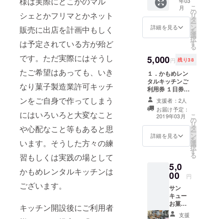
様は実際にどこかのマル
年03
す）：
ト、フードドラ
こ
月
感謝の
の
イヤー、冷凍冷
シェとかフリマとかネット
リ
気持ち
タ
蔵庫など。その
ー
を込め
ン
詳細を見る
販売に出店を計画中もしく
他備品等のご確
を
て、か
選
認などは、かも
択
もめメ
は予定されている方が殆ど
す
めレンタルキッ
る
ンバー
チンホームペー
です。ただ実際にはそうし
の手作
5,000
ジのお問い合わ
円
残り38
りお菓
せからお気軽に
たご希望はあっても、いき
子セッ
１．かもめレン
どうぞ！ お届け
トを一
タルキッチンご
予定日として
なり菓子製造業許可キッチ
箱お届
利用券 １日券：
2019年3月とし
けしま
フルタイム（1
ていますが、
ンをご自身で作ってしまう
支援者：2人
す。い
日）1回を5,000
キッチンご利用
お届け予定：
ろいろ
円 利用可能時間
にはいろいろと大変なこと
権利ですのでご
こ
2019年03月
な作り
の
‖平日午前9時か
利用者様のご都
リ
手さん
や心配なこと等もあると思
タ
ら午後5時（その
合にあわせて相
ー
のお菓
ン
他の時間帯も相
詳細を見る
談させて頂きま
を
います。そうした方々の練
子を少
選
談に応じま
す。ご相談窓口
択
しずつ
す
す。） 通常利用
として
る
習もしくは実践の場として
詰め込
料金 850円／時
kamomerentalk
5,0
むパ
間＋消費税 設備
itchen@yahoo.
かもめレンタルキッチンは
00
ターン
例 オーブン：
円
co.jp （かもめレ
と、お
東芝ER-
ございます。
ンタルキッチン
サン
一人の
RD3000、捏ね
ホームページの
キュー
作り手
器：キッチンエ
お問い合わせは
お菓子
さん
キッチン開設後にご利用者
イドKSM5、発
このメールアド
セット
ワール
酵器：ニーダー
支援
レスにつながっ
（3月か