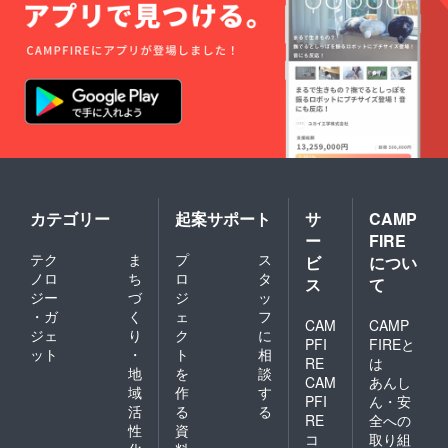
カテゴリー
起案サポート
サ
CAMP
ー
FIRE
テク
ま
プ
ス
ビ
につい
ノロ
ち
ロ
タ
ス
て
ジー
づ
ジ
ッ
・ガ
く
ェ
フ
CAM
CAMP
ジェ
り
ク
に
PFI
FIREと
ット
・
ト
相
RE
は
地
を
談
CAM
あんし
域
作
す
PFI
ん・安
活
る
る
RE
全への
性
資
コ
取り組