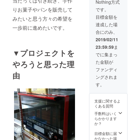
当たっては引き続き、手作
Nothing方式
けしま
キッチ
ていますが、
す。い
りお菓子やパンを販売して
ンでそ
です。
キッチンご利用
ろいろ
のどち
権利ですのでご
目標金額を
な作り
みたいと思う方々の希望を
らかを
利用者様のご都
手さん
決めさ
達成した場
合にあわせて相
一歩前に進めたいです。
のお菓
せて頂
談させて頂きま
合にのみ、
子を少
きま
す。ご相談窓口
しずつ
す。お
2019/02/11
として
詰め込
届けす
kamomerentalk
23:59:59
ま
むパ
るお菓
itchen@yahoo.
▼プロジェクトを
ターン
子の作
でに集まっ
co.jp こちらの
と、お
り手さ
メールアドレス
やろうと思った理
た金額が
一人の
んのご
までお願い致し
作り手
紹介も
ファンディ
ます。また本お
さん
由
お菓子
申込みはご支援
ングされま
ワール
セット
者様のメールア
ドのパ
の中に
す。
ドレスをかもめ
ターン
同封さ
レンタルキッチ
を考え
せて頂
ンで取得させて
ていま
きます
頂く条件となっ
支援に関するよ
すが、
のでご
ておりますの
くある質問
お菓子
期待く
で、お申込み後
発送時
手数料はいく
ださい
こちらからキッ
期と作
らかかります
ませ。
チンご利用日の
り手さ
か？
もしお
打ち合わせ連絡
んのス
気に入
をさせて頂くこ
ケ
目標金額に届
りのお
とがございます
ジュー
かなかった場
菓子作
ので予めご了承