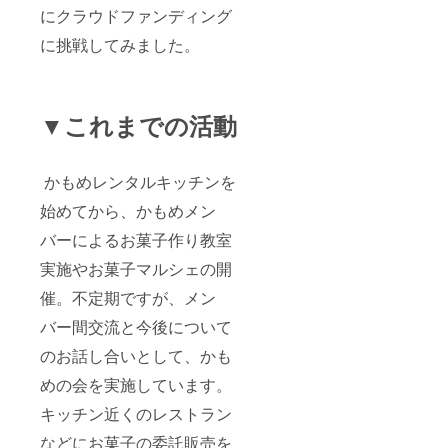
もしお
にクラウドファンディング
気に入
りのお
に挑戦してみました。
菓子作
家さん
がい
らっ
▼これまでの活動
しゃい
ました
ら、2回
目以降
かもめレンタルキッチンを
どこか
の回で
始めてから、かもめメン
その作
家さん
バーによるお菓子作り教室
ワール
ドのパ
実施やお菓子マルシェの開
ターン
催。不定期ですが、メン
でのお
菓子
バー間交流と今後について
セット
をお届
のお話し合いとして、かも
けでき
るかも
めの会を実施しています。
知れま
せんの
キッチン近くのレストラン
で、お
などにお菓子の委託販売を
申し付