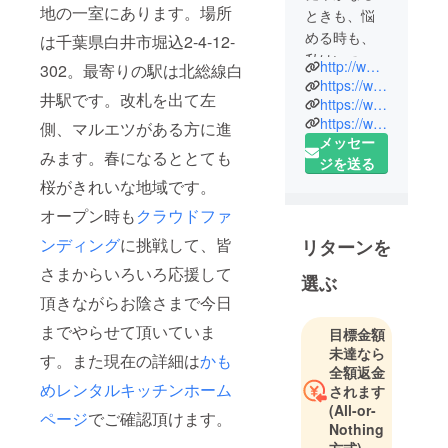
地の一室にあります。場所
ときも、悩
める時も、
は千葉県白井市堀込2-4-12-
私はいつも
http://www.trdelnik.com/
302
。最寄りの駅は北総線白
ヤスコさん
https://www.kamomerentalkitchen.com/
井駅です。改札を出て左
と一緒で
https://www.facebook.com/kamomerentalkitchen/
https://www.instagram.com/docodemoboss/
す。
側、マルエツがある方に進
メッセー
みます。春になるととても
ジを送る
桜がきれいな地域です。
オープン時も
クラウドファ
ンディング
に挑戦して、皆
リターンを
さまからいろいろ応援して
選ぶ
頂きながらお陰さまで今日
までやらせて頂いていま
目標金額
未達なら
す。また現在の詳細は
かも
全額返金
めレンタルキッチンホーム
されます
(All-or-
ページ
でご確認頂けます。
Nothing
方式)