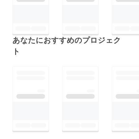
お蔭と感謝していま
す。これで春からかも
めレンタルキッチンに
は待望のガスオーブン
が入ります。とても楽
あなたにおすすめのプロジェク
しみです。皆さま、あ
ト
りがとうございまし
た。