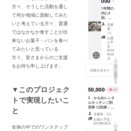
000
時間＋消費税 設
んのご
円
までお願い致し
一人の
備例 オーブ
方々、そうした活動を通し
紹介も
ます。また本お
1年間の
作り手
ン：東芝ER-
お菓子
申込みはご支援
内に4
て何か地域に貢献してみた
さん
RD3000、捏ね
セット
者様のメールア
回、お
ワール
器：キッチンエ
の中に
ドレスをかもめ
菓子の
いと考えている方々、普通
ドのパ
イドKSM5、発
同封さ
支援
レンタルキッチ
セット
ターン
酵器：ニーダー
者：
せて頂
ンで取得させて
ではなかなか食すことが出
が届き
を考え
1人
102、作業台：
きます
頂く条件となっ
ます
ていま
幅120㎝奥行60
お届
のでご
ておりますの
来ないお菓子・パンを食べ
（2019
すが、
け予
㎝高さ80㎝ が2
期待く
で、お申込み後
年3・
定：
お菓子
台、クイジナー
てみたいと思っている
ださい
こちらからキッ
5・9・
2019
発送時
ト、フードドラ
ませ。
チンご利用日の
年03
10月予
期と作
方々、皆さまからのご支援
イヤー、冷凍冷
打ち合わせ連絡
こ
月
定）：
の
り手さ
蔵庫など。その
をさせて頂くこ
リ
感謝の
をお待ち申し上げます。
タ
んのス
他備品等のご確
とがございます
ー
気持ち
ン
ケ
詳細を見る
認などは、かも
ので予めご了承
を
を込め
選
ジュー
めレンタルキッ
をお願い致しま
択
て、か
す
ルによ
チンホームペー
す。
る
もめメ
り、か
ジのお問い合わ
▼このプロジェク
ンバー
50,000
もめレ
せからお気軽に
円
残り2
の手作
ンタル
どうぞ！ お届け
りお菓
トで実現したいこ
3．かもめレンタ
キッチ
予定日として
子セッ
ルキッチンご利
ンでそ
2019年3月とし
トを一
用券 12回券：フ
のどち
と
ていますが、
箱お届
ルタイム（1日）
らかを
キッチンご利用
支援者：2人
けしま
12回 OR 半日
決めさ
権利ですのでご
お届け予定：
す。い
（4時間）24回
せて頂
利用者様のご都
こ
2019年03月
ろいろ
の
を50,000円 利用
全体の中でのワンステップ
きま
合にあわせて相
リ
な作り
タ
可能時間‖平日午
す。お