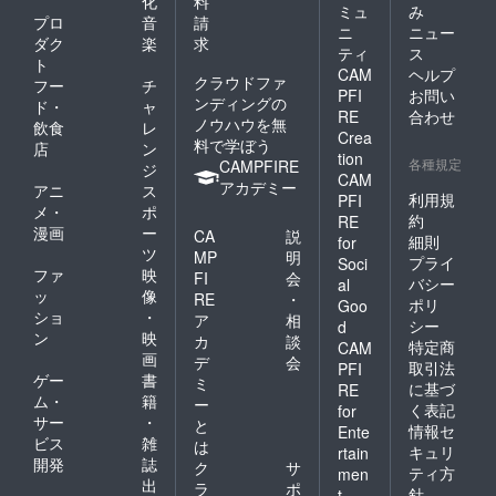
化
料
ミュ
み
プロ
音
請
ニ
ニュー
ダク
楽
求
ティ
ス
ト
CAM
ヘルプ
クラウドファ
フー
チ
PFI
お問い
ンディングの
ド・
ャ
RE
合わせ
ノウハウを無
飲食
レ
Crea
料で学ぼう
店
ン
tion
各種規定
CAMPFIRE
ジ
CAM
アカデミー
アニ
ス
利用規
PFI
メ・
ポ
約
RE
漫画
ー
CA
説
細則
for
ツ
MP
明
プライ
Soci
ファ
映
FI
会
バシー
al
ッ
像
RE
・
ポリ
Goo
ショ
・
ア
相
シー
d
ン
映
カ
談
特定商
CAM
画
デ
会
取引法
PFI
ゲー
書
ミ
に基づ
RE
ム・
籍
ー
く表記
for
サー
・
と
情報セ
Ente
ビス
雑
は
キュリ
rtain
開発
誌
ク
サ
ティ方
men
出
ラ
ポ
針
t