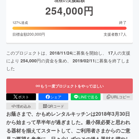
現在の支援総額
254,000
円
終了
127
%達成
目標金額
200,000
円
支援者数
17
人
このプロジェクトは、
2018/11/24
に募集を開始し、
17
人の支援
により
254,000
円の資金を集め、
2019/02/11
に募集を終了しま
した
もう一度プロジェクトをやってほしい
ポスト
シェア
LINEで送る
URLコピー
埋め込み
QRコード
お蔭さまで、かもめレンタルキッチンは2018年3月30日
から始まって早半年が過ぎました。最小限必要と思われ
る器材を揃えてスタートして、ご利用者さまからのご意
見ご要望を参考に、日々少しずつその後も器材を増やし