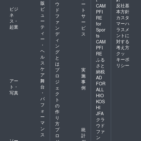
版
ウ
ー
反社基
CAM
ビジ
ビ
ド
ト
本方針
PFI
ネ
ュ
フ
サ
カスタ
RE
ス・
ー
ァ
ー
マーハ
for
起業
テ
ン
ビ
ラスメ
Spor
ィ
デ
ス
ントに
ts
ー
ィ
対する
CAM
・
ン
考え方
PFI
ヘ
グ
クッ
RE
ル
と
キーポ
ふる
ス
は
リシー
さと
ケ
プ
実
納税
ア
ロ
施
AD
アー
舞
ジ
事
FOR
ト・
台
ェ
例
ALL
写真
・
ク
HIO
パ
ト
KOS
フ
の
HI
ォ
作
JFA
ー
り
クラ
マ
方
ウド
ン
プ
統
ファ
ス
ロ
計
ン
ソー