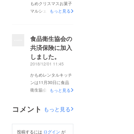
もめクリスマスお菓子
マルシェ」を開催しま
もっと見る
した。9名のお菓子作
家さんによる共演マル
シェ、ハロウィンマル
食品衛生協会の
シェに続いてかもめレ
共済保険に加入
ンタルキッチンとして
しました。
は2回目のマルシェ
（写真は2日目の朝で
2018/12/01 11:45
す）。今回は販売にも
かもめレンタルキッチ
参加できる作り手さん
ンは11月30日に食品
にも来て頂いて、コー
衛生協会の共済保険加
もっと見る
ヒー無料サービスなど
入の手続きを終えまし
も新しい趣向として取
た。12月15日から有
コメント
り入れたり、第1回目
もっと見る
効になります。日頃か
よりとても充実したマ
ら衛生面には当然勿論
ルシェになりました。
気を付けていますが、
このマルシェを通じ
投稿するには
ログイン
が