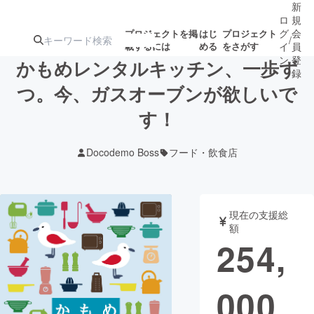
新
ロ
規
グ
会
プロジェクトを掲
はじ
プロジェクト
/
載するには
める
をさがす
イ
員
ン
登
かもめレンタルキッチン、一歩ず
録
つ。今、ガスオーブンが欲しいで
す！
人気のプロ
注目のリ
注目の新着プロ
募集終了が近いプ
もうすぐ公開
ジェクト
ターン
ジェクト
ロジェクト
されます
Docodemo Boss
フード・飲食店
アート・写真
音楽
現在の支援総
テクノロジー・ガジェット
ゲーム・サ
額
254,
映像・映画
書籍・雑誌
000
ビジネス・起業
チャレンジ