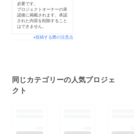
もしももしものため
必要です。
て、お気に入りの作家
に、かもめレンタル
プロジェクトオーナーの承
さんを見つけた方、か
認後に掲載されます。承認
キッチン製造品でなに
もめレンタルキッチン
された内容を削除すること
かお客様に起こってし
はできません。
にご興味を持って頂け
まった場合の補償を出
たお客様がいらっ
※投稿する際の注意点
来るようにしました。
しゃった感じもして、
より一層、安心安全を
またこの先に楽しみが
心掛けます！
繋がって行ったと思い
ました。お蔭様で9名
中6人の作家さんは完
同じカテゴリーの人気プロジェ
売、ご来場いただけた
方々には感謝の気持ち
クト
で一杯です。また、こ
のマルシェに先立ち、
このプロジェクトがご
支援目標額を超えて達
成できました。これも
またひとえに皆様方の