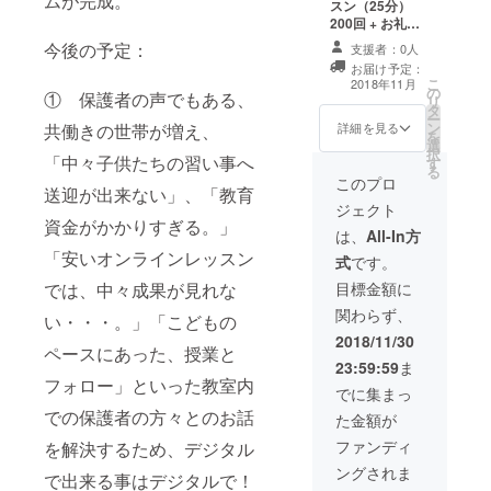
ムが完成。
スン（25分）
200回 + お礼の
メッセージ
今後の予定：
支援者：0人
OR（または）
お届け予定：
Kids Camp 参加
こ
2018年11月
の
費1名分 30%
① 保護者の声でもある、
リ
タ
OFF + お礼の
ー
ン
メッセージ
詳細を見る
共働きの世帯が増え、
を
選
択
「中々子供たちの習い事へ
す
る
このプロ
送迎が出来ない」、「教育
ジェクト
資金がかかりすぎる。」
は、
All-In方
「安いオンラインレッスン
式
です。
目標金額に
では、中々成果が見れな
関わらず、
い・・・。」「こどもの
2018/11/30
ペースにあった、授業と
23:59:59
ま
フォロー」といった教室内
でに集まっ
での保護者の方々とのお話
た金額が
ファンディ
を解決するため、デジタル
ングされま
で出来る事はデジタルで！