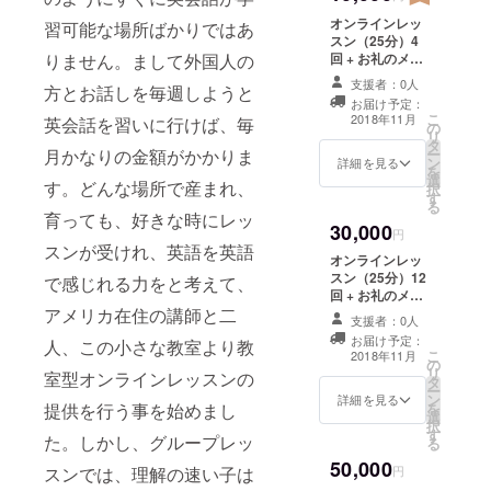
オンラインレッ
習可能な場所ばかりではあ
スン（25分）4
回 + お礼のメッ
りません。まして外国人の
セージ
支援者：0人
方とお話しを毎週しようと
お届け予定：
こ
2018年11月
英会話を習いに行けば、毎
の
リ
タ
ー
月かなりの金額がかかりま
ン
詳細を見る
を
選
す。どんな場所で産まれ、
択
す
る
育っても、好きな時にレッ
30,000
円
スンが受けれ、英語を英語
オンラインレッ
スン（25分）12
で感じれる力をと考えて、
回 + お礼のメッ
セージ
アメリカ在住の講師と二
支援者：0人
お届け予定：
人、この小さな教室より教
こ
2018年11月
の
リ
室型オンラインレッスンの
タ
ー
ン
詳細を見る
を
提供を行う事を始めまし
選
択
す
た。しかし、グループレッ
る
50,000
円
スンでは、理解の速い子は