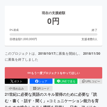
現在の支援総額
0
円
終了
0
%達成
目標金額
1,000,000
円
支援者数
0
人
このプロジェクトは、
2018/10/17
に募集を開始し、
2018/11/30
に募集を終了しました
もう一度プロジェクトをやってほしい
ポスト
シェア
LINEで送る
URLコピー
埋め込み
QRコード
21世紀に必要な英語のスキル習得のために必要な「読
む・書く・話す・聞く」+コミュニケーション能力を育