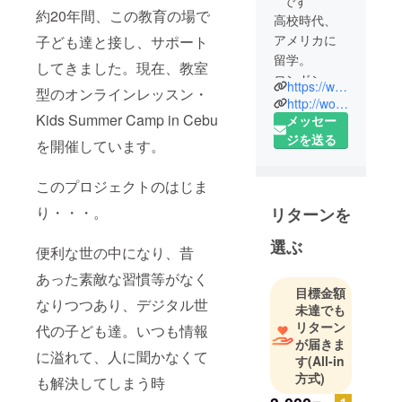
です
約20年間、この教育の場で
高校時代、
アメリカに
子ども達と接し、サポート
留学。
してきました。現在、教室
ロンドン大
https://wokwok.info/
型のオンラインレッスン・
学卒業後、
http://wokwok.ciao.jp/
Kids Summer Camp in Cebu
ＷＯＫＷＯ
メッセー
Ｋを開校。
ジを送る
を開催しています。
大手英会話
学校の非常
このプロジェクトのはじま
勤講師・福
り・・・。
リターンを
山市立小学
校英語非常
選ぶ
便利な世の中になり、昔
勤講師等に
携わる。
あった素敵な習慣等がなく
目標金額
なりつつあり、デジタル世
未達でも
リターン
代の子ども達。いつも情報
が届きま
に溢れて、人に聞かなくて
す
(All-in
方式)
も解決してしまう時