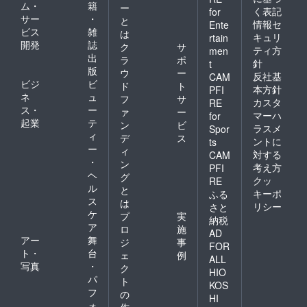
ム・
籍
ー
く表記
for
サー
・
と
情報セ
Ente
ビス
雑
は
キュリ
rtain
開発
誌
ク
サ
ティ方
men
出
ラ
ポ
針
t
版
ウ
ー
反社基
CAM
ビジ
ビ
ド
ト
本方針
PFI
ネ
ュ
フ
サ
カスタ
RE
ス・
ー
ァ
ー
マーハ
for
起業
テ
ン
ビ
ラスメ
Spor
ィ
デ
ス
ントに
ts
ー
ィ
対する
CAM
・
ン
考え方
PFI
ヘ
グ
クッ
RE
ル
と
キーポ
ふる
ス
は
リシー
さと
ケ
プ
実
納税
ア
ロ
施
AD
アー
舞
ジ
事
FOR
ト・
台
ェ
例
ALL
写真
・
ク
HIO
パ
ト
KOS
フ
の
HI
ォ
作