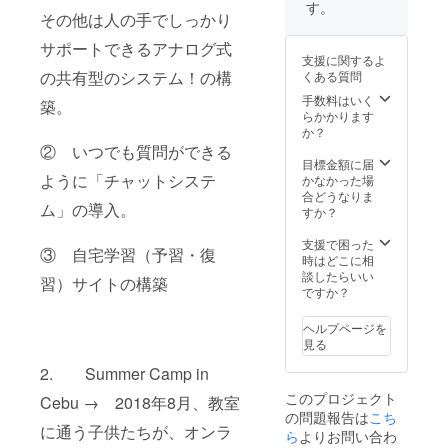
す。
その他は人の手でしっかり
サポートできるアナログ式
支援に関するよ
の共有型のシステム！の構
くある質問
手数料はいく
築。
らかかります
か？
② いつでも質問ができる
目標金額に届
ように「チャットシステ
かなかった場
合どうなりま
ム」の導入。
すか？
支援で困った
③ 自宅学習（予習・復
時はどこに相
談したらいい
習）サイトの構築
ですか？
ヘルプページを
見る
2. Summer Camp in
このプロジェクト
Cebu → 2018年8月、教室
の問題報告は
こち
に通う子供たちが、オンラ
ら
よりお問い合わ