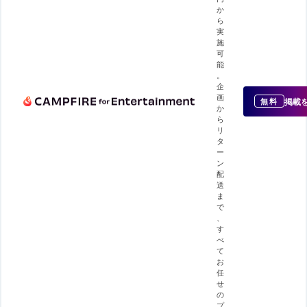
か
ら
実
施
可
能
。
企
画
掲載
無料
か
ら
リ
タ
ー
ン
配
送
ま
で
、
す
べ
て
お
任
せ
の
プ