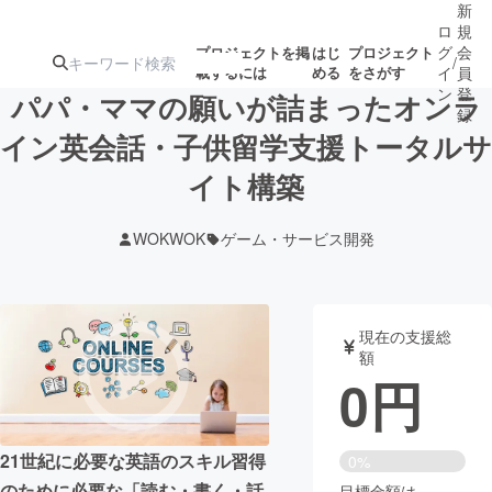
新
ロ
規
グ
会
プロジェクトを掲
はじ
プロジェクト
/
載するには
める
をさがす
イ
員
ン
登
パパ・ママの願いが詰まったオンラ
録
イン英会話・子供留学支援トータルサ
イト構築
人気のプロ
注目のリ
注目の新着プロ
募集終了が近いプ
もうすぐ公開
ジェクト
ターン
ジェクト
ロジェクト
されます
WOKWOK
ゲーム・サービス開発
アート・写真
音楽
現在の支援総
テクノロジー・ガジェット
ゲーム・サ
額
0
円
映像・映画
書籍・雑誌
21世紀に必要な英語のスキル習得
0%
ビジネス・起業
チャレンジ
のために必要な「読む・書く・話
目標金額は