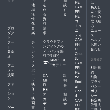
RE
は
地
を
談
CAM
あんし
域
作
す
PFI
ん・安
活
る
る
RE
全への
性
資
コ
取り組
化
料
ミュ
み
プロ
音
請
ニ
ニュー
ダク
楽
求
ティ
ス
ト
CAM
ヘルプ
クラウドファ
フー
チ
PFI
お問い
ンディングの
ド・
ャ
RE
合わせ
ノウハウを無
飲食
レ
Crea
料で学ぼう
店
ン
tion
各種規定
CAMPFIRE
ジ
CAM
アカデミー
アニ
ス
利用規
PFI
メ・
ポ
約
RE
漫画
ー
CA
説
細則
for
ツ
MP
明
プライ
Soci
ファ
映
FI
会
バシー
al
ッ
像
RE
・
ポリ
Goo
ショ
・
ア
相
シー
d
ン
映
カ
談
特定商
CAM
画
デ
会
取引法
PFI
ゲー
書
ミ
に基づ
RE