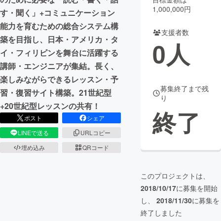
1,000,000円
す・聞く」+コミュニケーション
まちづくり・地域活性化
能力を育むための総合システム構
支援者数
築を目指し、日本・アメリカ・タ
0
人
CAMPFIRE for Social Good
CAMPFIRE Creation
イ・フィリピンを舞台に活躍する
CAMPFIREふるさと納税
machi-ya
コミュニティ
講師・エンジニアが集結。長く、
楽しみながらできるレッスン・予
募集終了まで残
習・復習サイト構築。21世紀型
り
+20世紀型レッスンの共有！
終了
ポスト
シェア
LINEで送る
URLコピー
埋め込み
QRコード
このプロジェクトは、
2018/10/17
に募集を開始
し、
2018/11/30
に募集を
終了しました