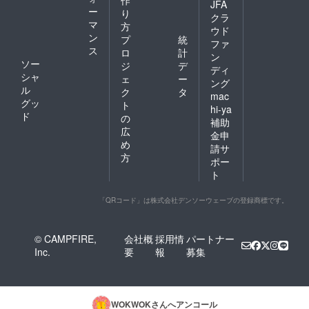
JFA
ー
り
クラ
マ
方
ウド
ン
プ
統
ファ
ス
ロ
計
ン
ソー
ジ
デ
ディ
シャ
ェ
ー
ング
ル
ク
タ
mac
グッ
ト
hi-ya
ド
の
補助
広
金申
め
請サ
方
ポー
ト
「QRコード」は株式会社デンソーウェーブの登録商標です。
© CAMPFIRE,
会社概
採用情
パートナー
Inc.
要
報
募集
WOKWOK
さんへアンコール