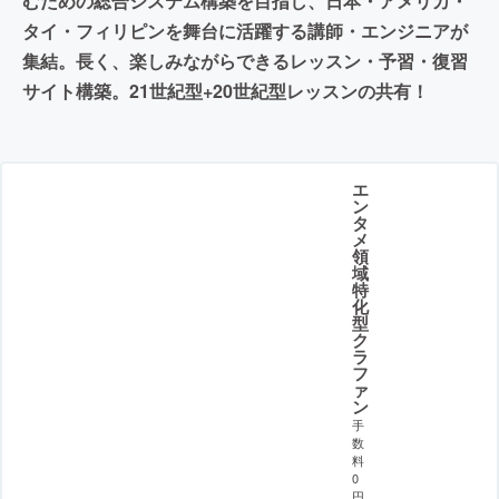
むための総合システム構築を目指し、日本・アメリカ・
タイ・フィリピンを舞台に活躍する講師・エンジニアが
集結。長く、楽しみながらできるレッスン・予習・復習
サイト構築。21世紀型+20世紀型レッスンの共有！
エ
ン
タ
メ
領
域
特
化
型
ク
ラ
フ
ァ
ン
手
数
料
0
円