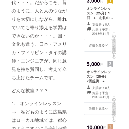
3,000
円
代・・・。だからこそ、昔
オンラインレッ
のように、人と人のつなが
スン（25分）1
回 + お礼の
りを大切にしながら、離れ
メッセージ
支援者：0人
ていても寄り添える学習は
お届け予定：
こ
2018年11月
できないのか・・・。国・
の
リ
タ
ー
文化も違う、日本・アメリ
ン
詳細を見る
を
選
カ・フィリピン・タイの講
択
す
る
師・エンジニアが、同じ意
5,000
円
見を持ち賛同し、考えて立
オンラインレッ
スン（25分）
ち上げたチームです。
2回提供 + お
礼のメッセージ
支援者：0人
どんな教室？？？
お届け予定：
こ
2018年11月
の
リ
1. オンラインレッスン
タ
ー
ン
詳細を見る
を
→ 私どものように広島県
選
択
す
はローカル地域では、都心
る
10,000
のようにすぐに英会話が学
円