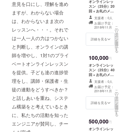
オンラインレッ
意見を口にし、理解を進め
スン（25分）20
回 + お礼のメッ
ますが、わからない場合
セージ
支援者：0人
は、わからないまま次の
お届け予定：
こ
2018年11月
レッスンへ・・・。それで
の
リ
タ
ー
は一人一人の力はつかない
ン
詳細を見る
を
選
択
と判断し、オンラインの講
す
る
師を増やし、1対1のプライ
100,000
円
ベートオンラインレッスン
オンラインレッ
スン（25分）40
を提供。子ども達の進捗管
回 + お礼のメッ
セージ OR（ま
理をし、講師・保護者・生
支援者：0人
たは） Kids
お届け予定：
Camp 参加費1
徒の連動をどうすべきか？
こ
2018年11月
の
名分 3% OFF +
リ
と話しあいを重ね、システ
タ
お礼のメッセー
ー
ン
ジ
詳細を見る
を
ム構築をと考えているとき
選
択
す
る
に、私たちの活動を知った
500,000
円
エンジニアが賛同し、チー
オンラインレッ