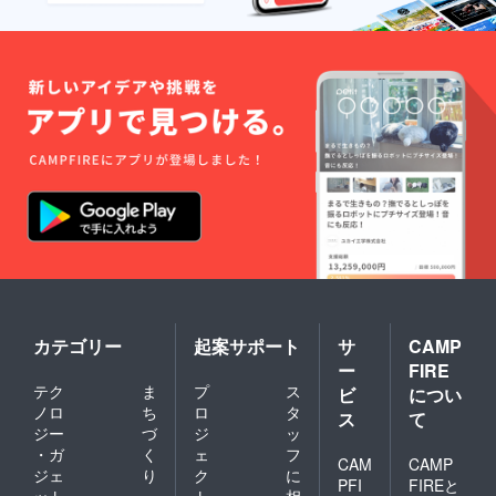
カテゴリー
起案サポート
サ
CAMP
ー
FIRE
テク
ま
プ
ス
ビ
につい
ノロ
ち
ロ
タ
ス
て
ジー
づ
ジ
ッ
・ガ
く
ェ
フ
CAM
CAMP
ジェ
り
ク
に
PFI
FIREと
ット
・
ト
相