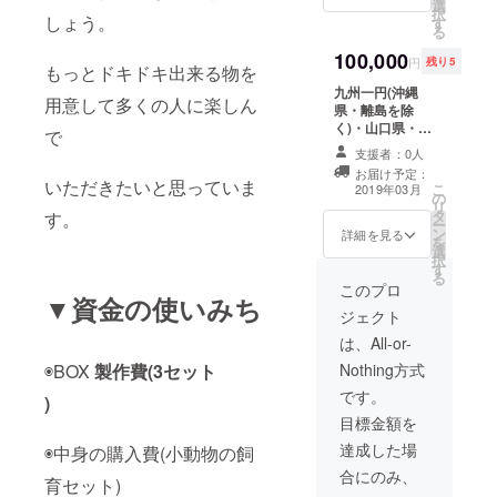
選
択
しょう。
す
る
100,000
円
残り5
もっとドキドキ出来る物を
九州一円(沖縄
用意して多くの人に楽しん
県・離島を除
く)・山口県・広
で
島県のみ無料で
支援者：0人
イベント出張致
お届け予定：
します。 ※離島
いただきたいと思っていま
こ
2019年03月
の
を除く ※１回 ※
リ
タ
す。
３月以降～
ー
ン
詳細を見る
を
選
択
す
る
このプロ
▼資金の使いみち
ジェクト
は、All-or-
◉BOX
製作費(3セット
Nothing方式
です。
)
目標金額を
達成した場
◉中身の購入費(小動物の飼
合にのみ、
育セット)