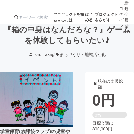
新
ロ
規
グ
会
プロジェクトを掲
はじ
プロジェクト
/
載するには
める
をさがす
イ
員
ン
登
『箱の中身はなんだろな？』ゲーム
録
を体験してもらいたい♪
人気のプロ
注目のリ
注目の新着プロ
募集終了が近いプ
もうすぐ公開
Toru Takagi
まちづくり・地域活性化
ジェクト
ターン
ジェクト
ロジェクト
されます
アート・写真
音楽
現在の支援総
額
0
円
テクノロジー・ガジェット
ゲーム・サ
映像・映画
書籍・雑誌
0%
目標金額は
800,000円
ビジネス・起業
チャレンジ
学童保育(放課後クラブ)の児童や