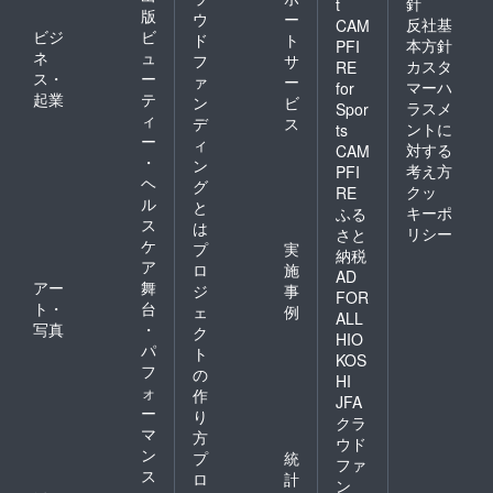
針
t
版
ウ
ー
反社基
CAM
ビジ
ビ
ド
ト
本方針
PFI
ネ
ュ
フ
サ
カスタ
RE
ス・
ー
ァ
ー
マーハ
for
起業
テ
ン
ビ
ラスメ
Spor
ィ
デ
ス
ントに
ts
ー
ィ
対する
CAM
・
ン
考え方
PFI
ヘ
グ
クッ
RE
ル
と
キーポ
ふる
ス
は
リシー
さと
ケ
プ
実
納税
ア
ロ
施
AD
アー
舞
ジ
事
FOR
ト・
台
ェ
例
ALL
写真
・
ク
HIO
パ
ト
KOS
フ
の
HI
ォ
作
JFA
ー
り
クラ
マ
方
ウド
ン
プ
統
ファ
ス
ロ
計
ン