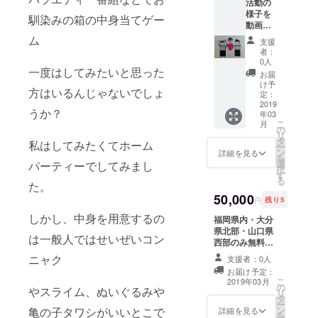
活動の
様子を
馴染みの箱の中身当てゲー
動画に
て送ら
ム
支援
させて
者：
頂きま
0人
一度はしてみたいと思った
す。
お届
(URL )
け予
方はいるんじゃないでしょ
定：
2019
うか？
年03
こ
月
の
リ
タ
私はしてみたくてホーム
ー
ン
詳細を見る
を
選
パーティーでしてみまし
択
す
る
た。
50,000
円
残り5
しかし、中身を用意するの
福岡県内・大分
県北部・山口県
は一般人ではせいぜいコン
西部のみ無料で
イベント出張致
ニャク
支援者：0人
します。 ※１回
お届け予定：
※離島を除く ※3
こ
2019年03月
の
月以降～
やスライム、ぬいぐるみや
リ
タ
ー
ン
亀の子タワシがいいとこで
詳細を見る
を