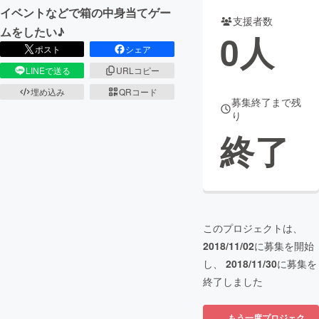
イベントなどで箱の中身当てゲー
支援者数
まちづくり・地域活性化
ムをしたい♪
0
人
ポスト
シェア
CAMPFIRE for Social Good
CAMPFIRE Creation
LINEで送る
URLコピー
CAMPFIREふるさと納税
machi-ya
コミュニティ
埋め込み
QRコード
募集終了まで残
り
終了
このプロジェクトは、
2018/11/02
に募集を開始
し、
2018/11/30
に募集を
終了しました
もう一度プロジェク