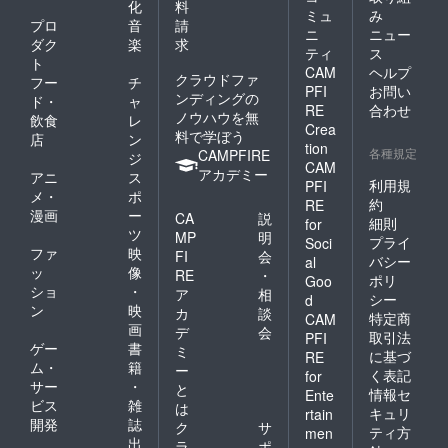
化
料
ミュ
み
プロ
音
請
ニ
ニュー
ダク
楽
求
ティ
ス
ト
CAM
ヘルプ
クラウドファ
フー
チ
PFI
お問い
ンディングの
ド・
ャ
RE
合わせ
ノウハウを無
飲食
レ
Crea
料で学ぼう
店
ン
tion
各種規定
CAMPFIRE
ジ
CAM
アカデミー
アニ
ス
利用規
PFI
メ・
ポ
約
RE
漫画
ー
CA
説
細則
for
ツ
MP
明
プライ
Soci
ファ
映
FI
会
バシー
al
ッ
像
RE
・
ポリ
Goo
ショ
・
ア
相
シー
d
ン
映
カ
談
特定商
CAM
画
デ
会
取引法
PFI
ゲー
書
ミ
に基づ
RE
ム・
籍
ー
く表記
for
サー
・
と
情報セ
Ente
ビス
雑
は
キュリ
rtain
開発
誌
ク
サ
ティ方
men
出
ラ
ポ