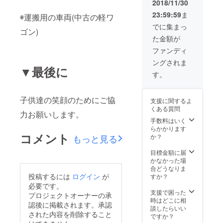
2018/11/30
23:59:59
ま
◉運搬用の車両(中古の軽ワ
でに集まっ
ゴン)
た金額が
ファンディ
ングされま
▼最後に
す。
子供達の笑顔のためにご協
支援に関するよ
くある質問
力お願いします。
手数料はいく
らかかります
コメント
もっと見る
か？
目標金額に届
かなかった場
合どうなりま
投稿するには
ログイン
が
すか？
必要です。
支援で困った
プロジェクトオーナーの承
時はどこに相
認後に掲載されます。承認
談したらいい
された内容を削除すること
ですか？