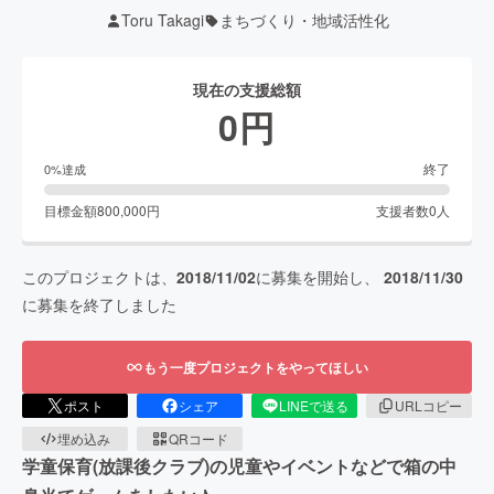
Toru Takagi
まちづくり・地域活性化
現在の支援総額
0
円
終了
0
%達成
目標金額
800,000
円
支援者数
0
人
このプロジェクトは、
2018/11/02
に募集を開始し、
2018/11/30
に募集を終了しました
もう一度プロジェクトをやってほしい
ポスト
シェア
LINEで送る
URLコピー
埋め込み
QRコード
学童保育(放課後クラブ)の児童やイベントなどで箱の中