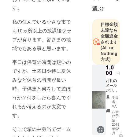
す。
選ぶ
私の住んでいる小さな市で
目標金額
も10ヵ所以上の放課後クラ
未達なら
全額返金
ブが有ります。皆さまの地
されます
(All-or-
域でもある事と思います。
Nothing
方式)
平日は保育の時間は短いの
1,0
ですが、土曜日や特に夏休
00
円
みなど保育の時間が長い
お礼の
メール
時、子供達と何をして遊ぼ
だけと
させて
うか？何をしたら喜んでく
支援
頂きま
者：
す。
れるか考えるのが大変で
0人
お届
す。
け予
定：
2019
そこで箱の中身当てゲーム
年02
こ
月
の