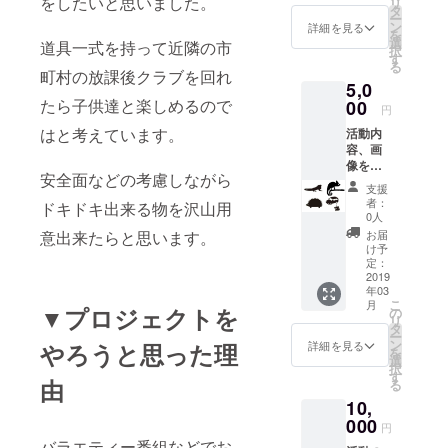
をしたいと思いました。
リ
タ
ー
ン
詳細を見る
を
選
道具一式を持って近隣の市
択
す
る
町村の放課後クラブを回れ
5,0
たら子供達と楽しめるので
00
円
はと考えています。
活動内
容、画
像を
安全面などの考慮しながら
メール
支援
にて送
者：
ドキドキ出来る物を沢山用
らさせ
0人
て頂き
意出来たらと思います。
お届
ます。
け予
定：
2019
年03
こ
月
▼プロジェクトを
の
リ
タ
ー
ン
詳細を見る
やろうと思った理
を
選
択
す
由
る
10,
000
円
バラエティー番組などでお