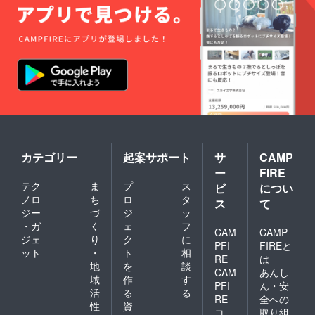
カテゴリー
起案サポート
サ
CAMP
ー
FIRE
テク
ま
プ
ス
ビ
につい
ノロ
ち
ロ
タ
ス
て
ジー
づ
ジ
ッ
・ガ
く
ェ
フ
CAM
CAMP
ジェ
り
ク
に
PFI
FIREと
ット
・
ト
相
RE
は
地
を
談
CAM
あんし
域
作
す
PFI
ん・安
活
る
る
RE
全への
性
資
コ
取り組