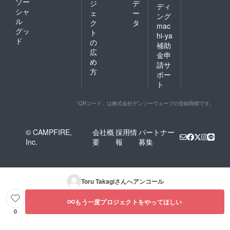
ソー
ジ
デ
ディ
シャ
ェ
ー
ング
ル
ク
タ
mac
グッ
ト
hi-ya
ド
の
補助
広
金申
め
請サ
方
ポー
ト
「QRコード」は株式会社デンソーウェーブの登録商標です。
© CAMPFIRE,
会社概
採用情
パートナー
Inc.
要
報
募集
Toru Takagi
さんへアンコール
もう一度プロジェクトをやってほしい
0