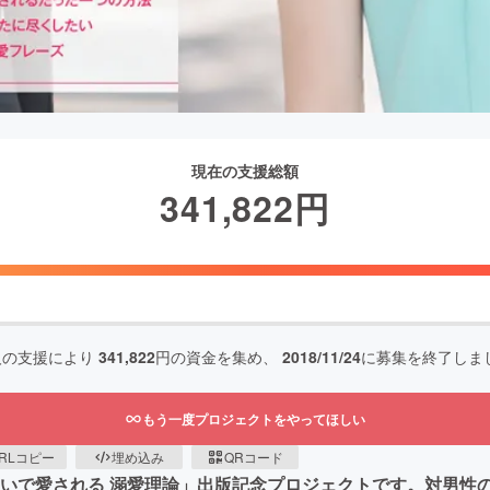
現在の支援総額
341,822
円
人の支援により
341,822
円の資金を集め、
2018/11/24
に募集を終了しま
もう一度プロジェクトをやってほしい
RLコピー
埋め込み
QRコード
ないで愛される 溺愛理論」出版記念プロジェクトです。対男性