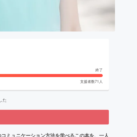
終了
支援者数
71
人
した
のコミュニケーション方法を学べるこの本を、一人