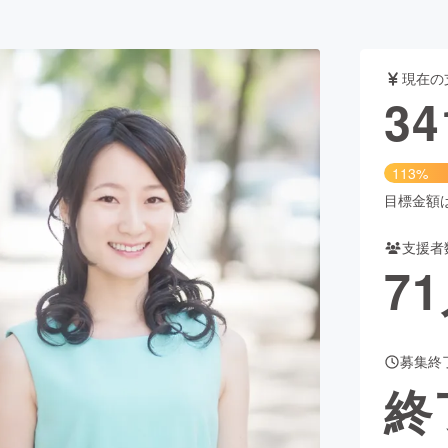
CAMPFIRE for Social Good
CAMPFIRE Creation
現在の
34
CAMPFIREふるさと納税
machi-ya
コミュニティ
113%
目標金額は3
支援者
71
募集終
終