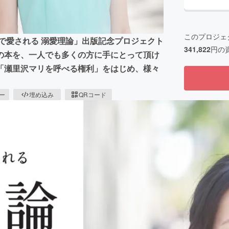
このプロジェ
で愛される 溺愛理論」出版記念プロジェクト
341,822
円の
の本を、一人でも多くの方に手にとって頂け
「瀬里沢マリを呼べる権利」をはじめ、様々
ピー
埋め込み
QRコード