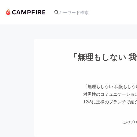
人気のプロジェクト
「無理もしない 
アート・写真
「無理もしない 我慢もしな
テクノロジー・ガジェット
対男性のコミュニケーショ
12/8に王様のブランチで
映像・映画
このプロ
ビジネス・起業