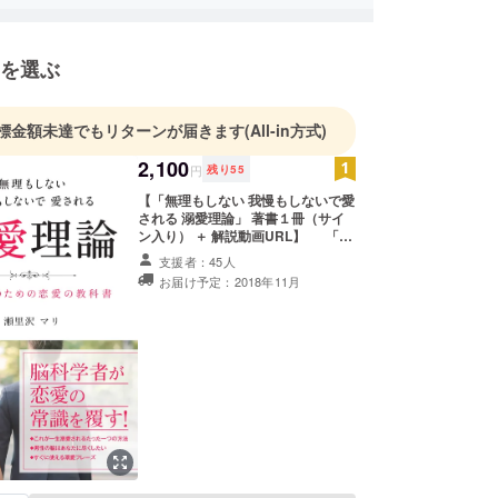
を選ぶ
標金額未達でもリターンが届きます
(All-in方式)
2,100
円
残り
55
【「無理もしない 我慢もしないで愛
される 溺愛理論」 著書１冊（サイ
ン入り） ＋ 解説動画URL】 「無
理もしない 我慢もしないで愛される
支援者：45人
溺愛理論」 著書１冊にサインを入れ
お届け予定：2018年11月
て、お送りします。 本を活用するた
めに、本の内容及び実践方法につい
て、女性向けに解説した解説動画の
URLもお送りします。 ※動画のURL
と本を郵送させていただきます （発
送費込み・国内の住所に限ります）
※リターンの発送はプロジェクト終
了後となるため、お届けは11月26日
以降となります