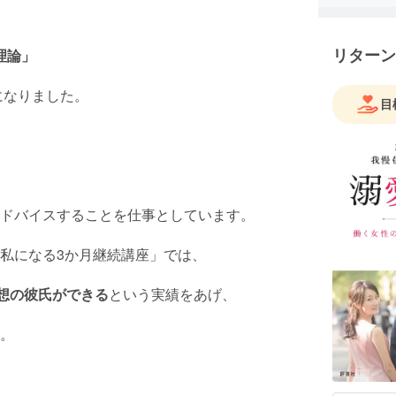
リターン
理論」
になりました。
目
ドバイスすることを仕事としています。
私になる3か月継続講座」では、
理想の彼氏ができる
という実績をあげ、
。