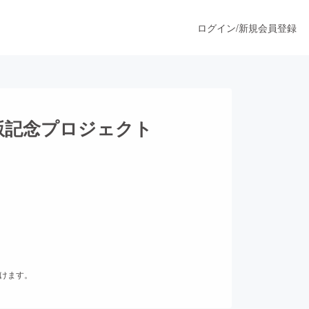
ログイン
/
新規会員登録
うすぐ公開されます
版記念プロジェクト
プロダクト
ファッション
スポーツ
だけます。
ア
ソーシャルグッド