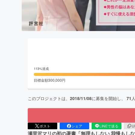
113
%達成
目標金額
300,000
円
このプロジェクトは、
2018/11/08
に募集を開始し、
71
ポスト
シェア
LINEで送る
U
瀬里沢マリの初の著書「無理もしない 我慢もし