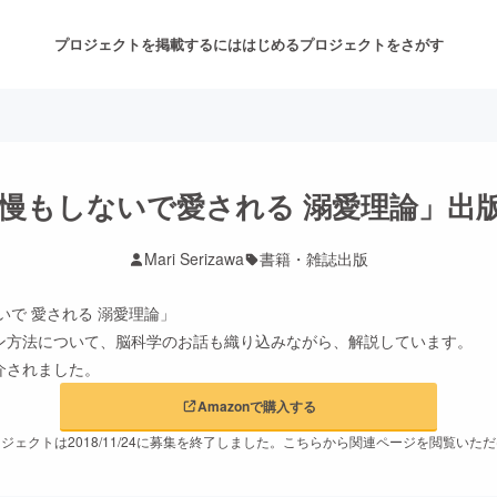
プロジェクトを掲載するには
はじめる
プロジェクトをさがす
注目のリターン
注目の新着プロジェクト
募集終了が近いプロジェクト
も
我慢もしないで愛される 溺愛理論」出
Mari Serizawa
書籍・雑誌出版
音楽
舞台・パフォーマンス
いで 愛される 溺愛理論」
ゲーム・サービス開発
フード・飲食店
ン方法について、脳科学のお話も織り込みながら、解説しています。
紹介されました。
書籍・雑誌出版
アニメ・漫画
Amazonで購入する
ジェクトは2018/11/24に募集を終了しました。こちらから関連ページを閲覧いた
チャレンジ
ビューティー・ヘルスケ