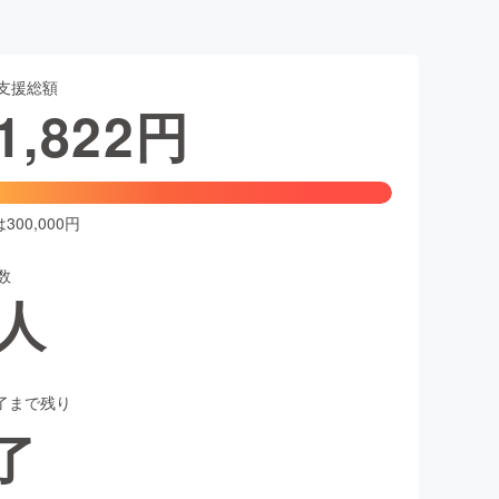
支援総額
1,822
円
00,000円
数
人
了まで残り
了