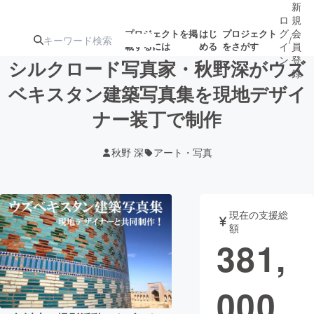
新
ロ
規
グ
会
プロジェクトを掲
はじ
プロジェクト
/
載するには
める
をさがす
イ
員
ン
登
シルクロード写真家・秋野深がウズ
録
ベキスタン建築写真集を現地デザイ
ナー装丁で制作
人気のプロ
注目のリ
注目の新着プロ
募集終了が近いプ
もうすぐ公開
ジェクト
ターン
ジェクト
ロジェクト
されます
秋野 深
アート・写真
アート・写真
音楽
現在の支援総
テクノロジー・ガジェット
ゲーム・サ
額
381,
映像・映画
書籍・雑誌
000
ビジネス・起業
チャレンジ