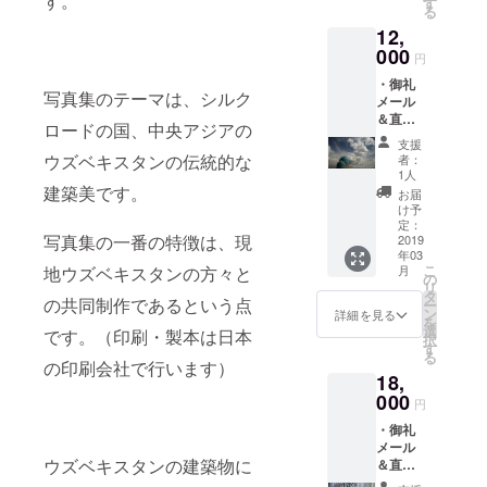
す。
す
る
12,
000
円
・御礼
写真集のテーマは、シルク
メール
＆直筆
ロードの国、中央アジアの
御礼
支援
メッ
ウズベキスタンの伝統的な
者：
セージ
1人
・オリ
建築美です。
お届
ジナル
け予
ポスト
定：
写真集の一番の特徴は、現
カード
2019
年03
３枚 ・
こ
地ウズベキスタンの方々と
月
完成し
の
リ
た写真
タ
の共同制作であるという点
ー
集（サ
ン
詳細を見る
を
イン入
選
です。（印刷・製本は日本
択
り） ・
す
る
2Lサイ
の印刷会社で行います）
18,
ズ額装
写真１
000
円
枚（外
・御礼
寸
メール
23.5×28
ウズベキスタンの建築物に
＆直筆
.5cm）
御礼
（サイ