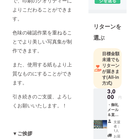
で、印刷のクオリティーに
ジを送る
心に国内外
よりこだわることができま
の自然風
景、建築
す。
物、人々の
リターンを
生活や文化
色味の確認作業を重ねるこ
を撮影。作
選ぶ
とでより美しい写真集が制
品は、国内
作できます。
外での写真
目標金額
展、雑誌、
未達でも
国際イベン
また、使用する紙もより上
リターン
ト、テレビ
が届きま
質なものにすることができ
す
(All-in
などで採用
ます。
方式)
されてい
3,0
る。また、
引き続きのご支援、よろし
00
講演、旅の
円
エッセイの
くお願いいたします。！
・御礼
メール
連載、写真
＆直筆
教室主宰、
御礼
支援
メッ
地方自治体
者：
セージ
1人
の地域活性
▼ご挨拶
・オリ
お届
化事業（観