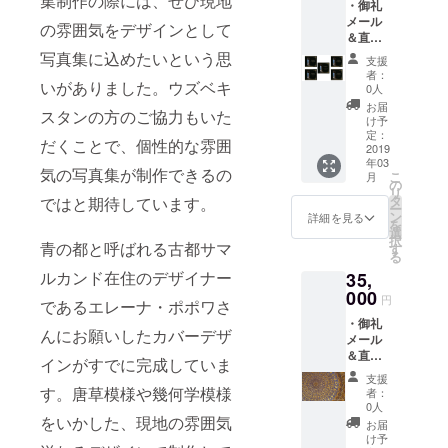
集制作の際には、ぜひ現地
・御礼
寸
メール
42.0×53
の雰囲気をデザインとして
＆直筆
.0cm）
御礼
（サイ
写真集に込めたいという思
支援
メッ
ン入
者：
いがありました。ウズベキ
セージ
り） 写
0人
・オリ
真集よ
お届
スタンの方のご協力もいた
ジナル
りお好
け予
ポスト
きな写
定：
だくことで、個性的な雰囲
カード
2019
真をお
年03
３枚 ・
選びい
気の写真集が制作できるの
こ
月
完成し
ただけ
の
リ
た写真
ます ※
タ
ではと期待しています。
ー
集（サ
写真用
ン
詳細を見る
を
イン入
紙メー
選
択
り）５
青の都と呼ばれる古都サマ
カーの
す
る
冊
ピクト
ルカンド在住のデザイナー
35,
リコ製
000
の高級
円
であるエレーナ・ポポワさ
紙プリ
・御礼
ント、
んにお願いしたカバーデザ
メール
フレー
＆直筆
ムマン
インがすでに完成していま
御礼
製の
支援
メッ
す。唐草模様や幾何学模様
マット
者：
セージ
式パネ
0人
・オリ
をいかした、現地の雰囲気
ル ガラ
お届
ジナル
ス板・
け予