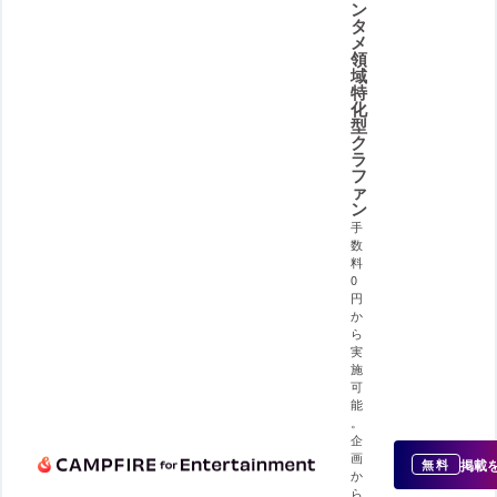
ン
タ
メ
領
域
特
化
型
ク
ラ
フ
ァ
ン
手
数
料
0
円
か
ら
実
施
可
能
。
企
画
掲載
無料
か
ら