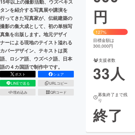
15年以上の撮影活動、ウズベキス
円
タンを紹介する写真展や講演を
まちづくり・地域活性化
行ってきた写真家が、伝統建築の
撮影の集大成として、初の単独写
CAMPFIRE for Social Good
CAMPFIRE Creation
127%
真集を出版します。地元デザイ
CAMPFIREふるさと納税
machi-ya
コミュニティ
目標金額は
ナーによる現地のテイスト溢れる
300,000円
カバーデザイン、テキストは英
語、ロシア語、ウズベク語、日本
支援者数
33
人
語の４カ国語で制作中です。
ポスト
シェア
LINEで送る
URLコピー
埋め込み
QRコード
募集終了まで残
り
終了