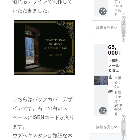
溢れるデザインで制作して
ポスト
定：
アクリ
カード
2019
ル板が
いただきました。
年03
３枚 ・
なく、
こ
月
完成し
の
軽量な
リ
た写真
タ
がら高
ー
集（サ
ン
級感の
詳細を見る
を
イン入
選
あるプ
択
り） ・
す
ロ
る
出張写
フェッ
65,
真講
ショナ
座、撮
000
ル仕様
円
影会同
です。
・御礼
行講
メール
師、作
＆直筆
品講評
御礼
など写
支援
メッ
真に関
者：
セージ
するこ
0人
・オリ
となら
お届
ジナル
ご要望
け予
こちらはバックカバーデザ
ポスト
に応じ
定：
カード
2019
て秋野
インです。右上の白いス
年03
３枚 ・
深が講
こ
月
完成し
師を半
ペースにISBNコードが入り
の
リ
た写真
日以内
タ
ー
ます。
集（サ
(マン
ン
詳細を見る
を
イン入
ツーマ
選
択
ウズベキスタンは微細な木
り） ・
ン/団体
す
る