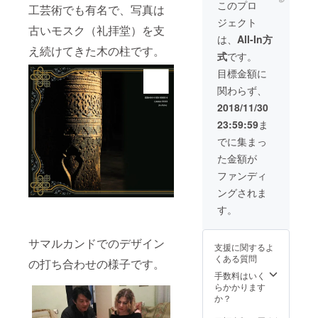
出張写
どちら
このプロ
工芸術でも有名で、写真は
真講
も可：
ジェクト
座、撮
交通
古いモスク（礼拝堂）を支
影会同
費・会
は、
All-In方
行講
場費な
え続けてきた木の柱です。
式
です。
師、作
ど別途
品講評
要相談)
目標金額に
など写
関わらず、
真に関
するこ
2018/11/30
となら
23:59:59
ま
ご要望
に応じ
でに集まっ
て秋野
た金額が
深が講
師を1日
ファンディ
以内(マ
ングされま
ンツー
マン/団
す。
体どち
らも
可：交
サマルカンドでのデザイン
支援に関するよ
通費・
くある質問
の打ち合わせの様子です。
会場費
など別
手数料はいく
途要相
らかかります
談)
か？