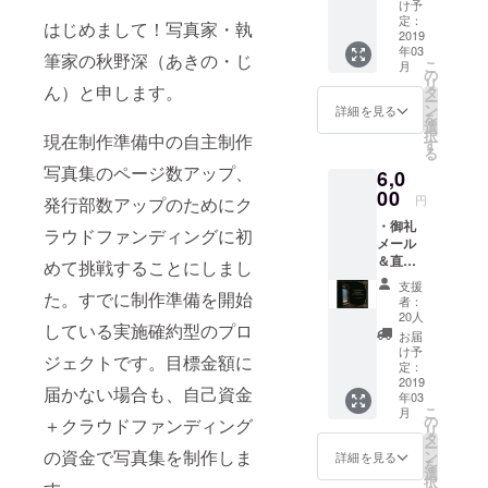
ジナル
け予
ポスト
定：
光、文化交
はじめまして！写真家・執
カード
2019
流、移住、
年03
３枚
筆家の秋野深（あきの・じ
こ
月
景観）への
の
リ
ん）と申します。
タ
参画など多
ー
ン
詳細を見る
方面で活
を
選
択
現在制作準備中の自主制作
動。
す
る
写真集のページ数アップ、
6,0
00
円
発行部数アップのためにク
・御礼
ラウドファンディングに初
メール
＆直筆
めて挑戦することにしまし
御礼
支援
メッ
た。すでに制作準備を開始
者：
セージ
20人
している実施確約型のプロ
・オリ
お届
ジナル
け予
ジェクトです。目標金額に
ポスト
定：
カード
2019
届かない場合も、自己資金
年03
３枚 ・
こ
月
完成し
の
＋クラウドファンディング
リ
た写真
タ
ー
集（サ
の資金で写真集を制作しま
ン
詳細を見る
を
イン入
選
択
り）