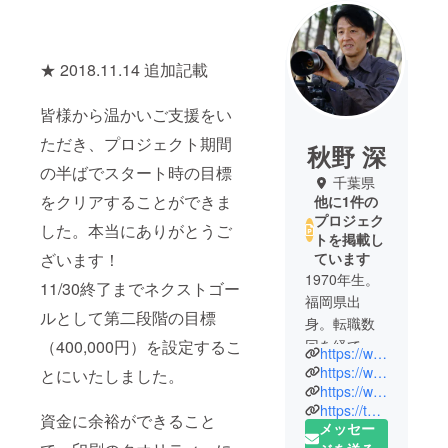
★ 2018.11.14 追加記載
皆様から温かいご支援をい
ただき、プロジェクト期間
秋野 深
の半ばでスタート時の目標
千葉県
をクリアすることができま
他に1件の
プロジェク
した。本当にありがとうご
トを掲載し
ざいます！
ています
1970年生。
11/30終了までネクストゴー
福岡県出
ルとして第二段階の目標
身。転職数
（400,000円）を設定するこ
回を経て、
https://www.jinakino.com
写真家・執
https://www.facebook.com/jinakinoFB/
とにいたしました。
筆家に。シ
https://www.instagram.com/jin.akino/
https://twitter.com/jin_akino/
ルクロード
資金に余裕ができること
メッセー
エリアを中