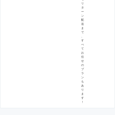
リ
タ
ー
ン
配
送
ま
で
、
す
べ
て
お
任
せ
の
プ
ラ
ン
も
あ
り
ま
す
！