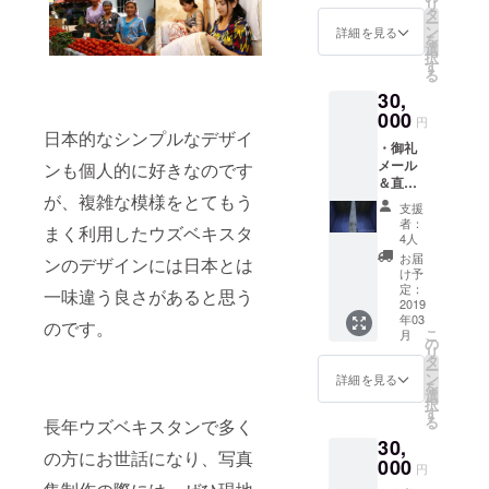
リ
た写真
ます ※
タ
がら高
ー
集（サ
写真用
ン
級感の
詳細を見る
を
イン入
紙メー
選
あるプ
択
り）３
カーの
す
ロ
る
冊
ピクト
フェッ
30,
リコ製
ショナ
000
の高級
ル仕様
円
紙プリ
日本的なシンプルなデザイ
です。
・御礼
ント、
メール
ンも個人的に好きなのです
フレー
＆直筆
ムマン
が、複雑な模様をとてもう
御礼
製の
支援
メッ
マット
者：
まく利用したウズベキスタ
セージ
式パネ
4人
・オリ
ル ガラ
お届
ンのデザインには日本とは
ジナル
ス板・
け予
ポスト
定：
アクリ
一味違う良さがあると思う
カード
2019
ル板が
年03
３枚 ・
のです。
なく、
こ
月
完成し
の
軽量な
リ
た写真
タ
がら高
ー
集（サ
ン
級感の
詳細を見る
を
イン入
選
あるプ
択
り） ・
す
ロ
る
長年ウズベキスタンで多く
A3サイ
フェッ
30,
ズ額装
ショナ
の方にお世話になり、写真
写真１
000
ル仕様
円
枚（外
です。