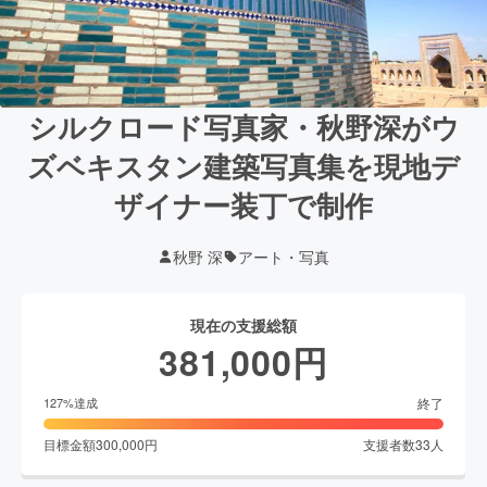
シルクロード写真家・秋野深がウ
ズベキスタン建築写真集を現地デ
ザイナー装丁で制作
秋野 深
アート・写真
現在の支援総額
381,000
円
終了
127
%達成
目標金額
300,000
円
支援者数
33
人