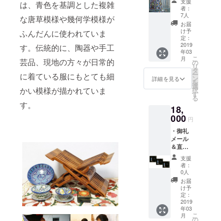
支援
は、青色を基調とした複雑
メッ
ン入
者：
セージ
り） 写
7人
な唐草模様や幾何学模様が
・オリ
真集よ
お届
ジナル
りお好
け予
ふんだんに使われていま
ポスト
きな写
定：
カード
2019
真をお
す。伝統的に、陶器や手工
年03
３枚 ・
選びい
こ
月
芸品、現地の方々が日常的
完成し
ただけ
の
リ
た写真
ます ※
タ
ー
に着ている服にもとても細
集（サ
写真用
ン
詳細を見る
を
イン入
紙メー
選
かい模様が描かれていま
択
り） ・
カーの
す
る
A4サイ
ピクト
す。
18,
ズ額装
リコ製
写真１
000
の高級
円
枚（外
紙プリ
・御礼
寸
ント、
メール
32.5×40
フレー
＆直筆
.0cm）
ムマン
御礼
（サイ
製の
支援
メッ
ン入
マット
者：
セージ
り） 写
式パネ
0人
・オリ
真集よ
ル ガラ
お届
ジナル
りお好
ス板・
け予
ポスト
きな写
定：
アクリ
カード
2019
真をお
ル板が
年03
３枚 ・
選びい
なく、
こ
月
完成し
ただけ
の
軽量な