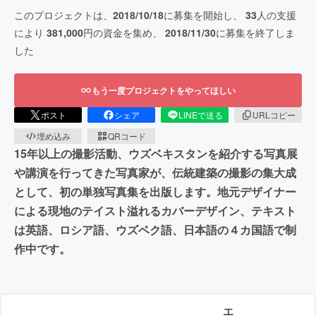
このプロジェクトは、
2018/10/18
に募集を開始し、
33
人の支援
により
381,000
円の資金を集め、
2018/11/30
に募集を終了しま
した
もう一度プロジェクトをやってほしい
ポスト
シェア
LINEで送る
URLコピー
埋め込み
QRコード
15年以上の撮影活動、ウズベキスタンを紹介する写真展
や講演を行ってきた写真家が、伝統建築の撮影の集大成
として、初の単独写真集を出版します。地元デザイナー
による現地のテイスト溢れるカバーデザイン、テキスト
は英語、ロシア語、ウズベク語、日本語の４カ国語で制
作中です。
エ