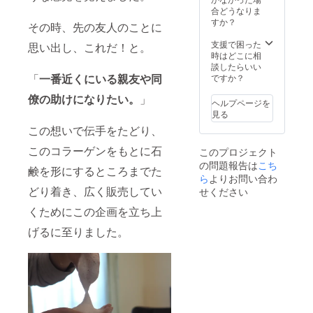
合どうなりま
すか？
その時、先の友人のことに
支援で困った
思い出し、これだ！と。
時はどこに相
談したらいい
「
一番近くにいる親友や同
ですか？
僚の助けになりたい。
」
ヘルプページを
見る
この想いで伝手をたどり、
このコラーゲンをもとに石
このプロジェクト
の問題報告は
こち
鹸を形にするところまでた
ら
よりお問い合わ
どり着き、広く販売してい
せください
くためにこの企画を立ち上
げるに至りました。