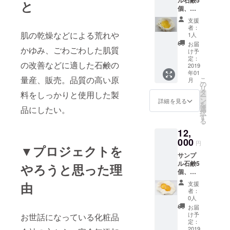
ル石鹸5
と
個、御
礼文
支援
者：
肌の乾燥などによる荒れや
1人
お届
かゆみ、ごわごわした肌質
け予
定：
の改善などに適した石鹸の
2019
年01
量産、販売。品質の高い原
こ
月
の
リ
タ
料をしっかりと使用した製
ー
ン
詳細を見る
を
選
品にしたい。
択
す
る
12,
000
円
▼プロジェクトを
サンプ
ル石鹸5
やろうと思った理
個、製
品相当
支援
由
の石鹸1
者：
個、御
0人
礼文 製
お届
品の生
け予
お世話になっている化粧品
産のた
定：
め若干
2019