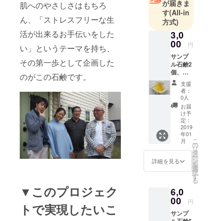
が届きま
肌へのやさしさはもちろ
す
(All-in
ん、「ストレスフリーな生
方式)
活が出来るお手伝いをした
3,0
00
円
い」というテーマを持ち、
サンプ
その第一歩として企画した
ル石鹸2
個、御
のがこの石鹸です。
礼文
支援
者：
0人
お届
け予
定：
2019
年01
こ
月
の
リ
タ
ー
ン
詳細を見る
を
選
択
す
る
▼このプロジェク
6,0
00
円
トで実現したいこ
サンプ