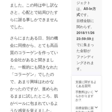
ジェクト
ました。この時は申し訳な
は、
All-In方
さと、心配とで結局ひたす
式
です。
らに謝る事しかできません
目標金額に
でした。
関わらず、
2018/11/26
さらにまたある日、別の機
23:59:59
ま
でに集まっ
会に同僚から、とても高品
た金額が
質のコラーゲンを作ってい
ファンディ
る会社があると聞きまし
ングされま
た。一般的にも聞きなれた
す。
「コラーゲン」でしたの
で、あまり興味はわかな
支援に関するよ
くある質問
かったのですが、進められ
手数料はいく
るままに試したところ、肌
らかかります
か？
がベールに包まれているよ
目標金額に届
うな感覚を覚えました。
かなかった場