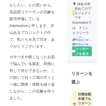
神奈川県
かしたい」との思いから、
初めてのプ
高品質コラーゲンの石鹸を
ロジェクト
です
販売準備している
Impressiveで
Impressiveと申します。沢
は、ストレ
山あるプロジェクトの中
スフリーで
人の想いに
で、私たちを見て頂き、あ
https://www.impre23.com/
こたえる、
https://www.facebook.com/impressive.pst/
りがとうございます。
ありがとう
メッセー
と言われる
ジを送る
ガサつきや硬くなったお肌
製品・サー
で悩んでいる親友、同僚に
ビスを目指
して活動し
対して何かできないか。こ
リターンを
ています。
の想いで日々工場の方々と
選ぶ
一緒に開発・体験を繰り返
しながら、この石鹸を作り
目標金額
ました。
未達でも
リターン