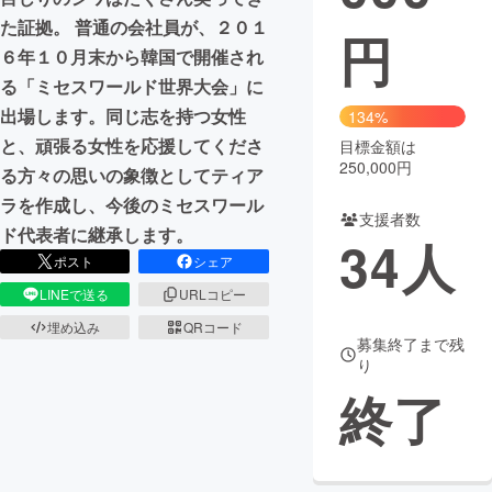
た証拠。 普通の会社員が、２０１
円
まちづくり・地域活性化
６年１０月末から韓国で開催され
る「ミセスワールド世界大会」に
CAMPFIRE for Social Good
CAMPFIRE Creation
出場します。同じ志を持つ女性
134%
CAMPFIREふるさと納税
machi-ya
コミュニティ
と、頑張る女性を応援してくださ
目標金額は
250,000円
る方々の思いの象徴としてティア
ラを作成し、今後のミセスワール
支援者数
ド代表者に継承します。
34
人
ポスト
シェア
LINEで送る
URLコピー
埋め込み
QRコード
募集終了まで残
り
終了