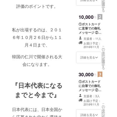
を
選
評価のポイントです。
択
す
る
10,000
円
①ポストカード
に直筆での御礼
私が出場するのは、２０１
メッセージ ②
６年１０月２６日から１１
ティアラケース
支援者：11人
にご支援者様の
お届け予定：
月４日まで、
お名前をクレ
こ
2016年11月
の
ジットさせて頂
リ
タ
きます ③世界大
ー
韓国の仁川で開催される大
ン
会報告会へのご
詳細を見る
を
選
招待 ※11月23日
会になります。
択
す
（祝・水）午後
る
に都内近郊で開
30,000
催 ※撮影時間も
円
設けます
①ポストカード
『日本代表になる
に自筆での御礼
メッセージ ②
までと今まで』
ティアラケース
支援者：3人
にご支援者様の
お届け予定：
お名前をクレ
こ
2016年11月
の
ジットさせて頂
リ
日本代表には、日本全国か
タ
きます ③世界大
ー
ン
会報告会へのご
詳細を見る
ら応募された中から選抜さ
を