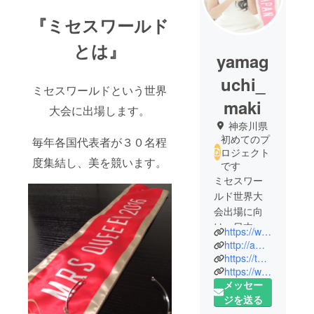
『ミセスワールド
とは』
yamag
uchi_
ミセスワールドという世界
maki
大会に出場します。
神奈川県
初めてのプ
毎年各国代表者が３０名程
ロジェクト
度集結し、美を競います。
です
ミセスワー
ルド世界大
会出場に向
け、日本代
https://www.facebook.com/MrsWorldJapan/?notif_t=fbpage_fan_invite&notif_id=1472040889973653
表として出
http://ameblo.jp/maki780102/
場する「山
https://twitter.com/MrsWorld_JAPAN?lang=ja
https://www.instagram.com/mrs.world_japan_maki/
口真紀」応
メッセー
援プロジェ
ジを送る
クトが始動