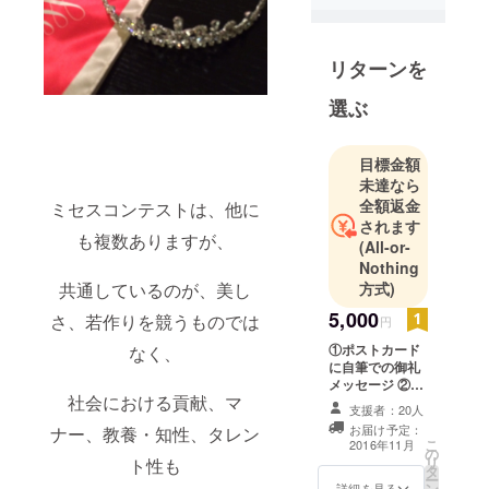
しました。
リターンを
選ぶ
目標金額
未達なら
全額返金
ミセスコンテストは、他に
されます
も複数ありますが、
(All-or-
Nothing
共通しているのが、美し
方式)
5,000
さ、若作りを競うものでは
円
①ポストカード
なく、
に自筆での御礼
メッセージ ②
社会における貢献、マ
ティアラケース
支援者：20人
にご支援者様の
お届け予定：
ナー、教養・知性、タレン
お名前をクレ
こ
2016年11月
の
ジットさせて頂
リ
ト性も
タ
きます
ー
ン
詳細を見る