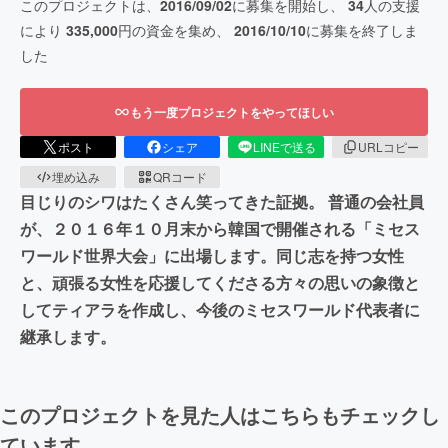
このプロジェクトは、
2016/09/02
に募集を開始し、
34
人の支援
により
335,000
円の資金を集め、
2016/10/10
に募集を終了しま
した
もう一度プロジェクトをやってほしい
ポスト
シェア
LINEで送る
URLコピー
埋め込み
QRコード
目じりのシワはたくさん笑ってきた証拠。 普通の会社員
が、２０１６年１０月末から韓国で開催される「ミセス
ワールド世界大会」に出場します。同じ志を持つ女性
と、頑張る女性を応援してくださる方々の思いの象徴と
してティアラを作成し、今後のミセスワールド代表者に
継承します。
このプロジェクトを見た人はこちらもチェックし
ています