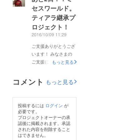
た！ ご支援いただき
ありがとうございま
セスワールド。
ましたみなさまのお名
す！！！ ミセスワー
ティアラ継承プ
前をしっかりとケース
ルド 日本代表 山口真
に刻み込み、世界大会
ロジェクト！
紀
へ行って参ります。
2016/10/09 11:29
ミセスワールドティア
ご支援ありがとうござ
ラ継承プロジェクトの
います！ みなさまの
第二章、世界大会への
ご支援によりプロジェ
もっと見る
1回目のバトンが回り
クト目標達成いたしま
出します^ ^ キラキラ
したがプロジェクト終
に輝いて参ります！
コメント
もっと見る
了まであと2日残され
ありがとうございま
ています！ 山口真紀
す！！！ ミセスワー
の方は、世界大会に向
ルド 日本代表 山口真
投稿するには
ログイン
が
け、衣装合わせ、ヘア
紀
必要です。
メイクレッスンとリ
プロジェクトオーナーの承
認後に掲載されます。承認
ハーサル、順調に進ん
された内容を削除すること
でおります^ ^ 残され
はできません。
た2日、ミセスワール