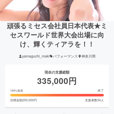
頑張るミセス会社員日本代表★ミ
セスワールド世界大会出場に向
け、輝くティアラを！！
yamaguchi_maki
パフォーマンス
神奈川県
現在の支援総額
335,000
円
終了
134
%達成
目標金額
250,000
円
支援者数
34
人