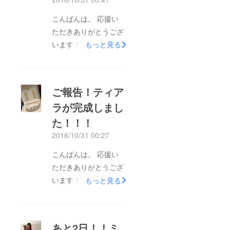
こんばんは。 応援い
ただきありがとうござ
います！ 明日10月31
もっと見る
日を出発に、控えた本
日10月30日、ついに
ティアラが完成しまし
ご報告！ティア
た！ ご支援いただき
ラが完成しまし
ましたみなさまのお名
た！！！
前をしっかりとケース
に刻み込み、世界大会
2016/10/31 00:27
へ行って参ります。
こんばんは。 応援い
ミセスワールドティア
ただきありがとうござ
ラ継承プロジェクトの
います！ 明日10月31
もっと見る
第二章、世界大会への
日を出発に、控えた本
1回目のバトンが回り
日10月30日、ついに
出します^ ^ キラキラ
ティアラが完成しまし
に輝いて参ります！
あと2日！！ミ