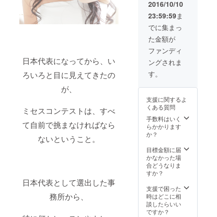
催
2016/10/10
23:59:59
ま
でに集まっ
た金額が
ファンディ
日本代表になってから、い
ングされま
す。
ろいろと目に見えてきたの
が、
支援に関するよ
くある質問
ミセスコンテストは、すべ
手数料はいく
て自前で挑まなければなら
らかかります
か？
ないということ。
目標金額に届
かなかった場
合どうなりま
すか？
日本代表として選出した事
支援で困った
務所から、
時はどこに相
談したらいい
ですか？