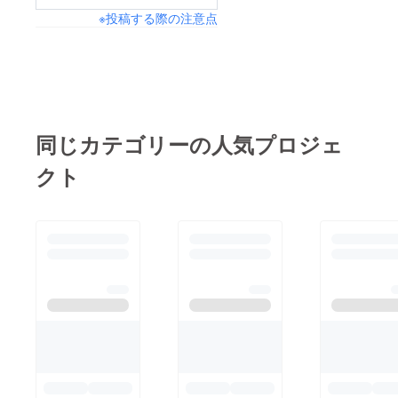
※投稿する際の注意点
ドコンテスト認知向上
およびティアラ継承プ
ロジェクトに引き続き
ご協力をよろしくお願
いします！！ ありが
とうございます！ 山
同じカテゴリーの人気プロジェ
口真紀
クト