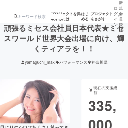
新
ロ
規
グ
会
プロジェクトを掲
はじ
プロジェクト
/
載するには
める
をさがす
イ
員
ン
登
頑張るミセス会社員日本代表★ミセ
録
スワールド世界大会出場に向け、輝
くティアラを！！
人気のプロ
注目のリ
注目の新着プロ
募集終了が近いプ
もうすぐ公開
ジェクト
ターン
ジェクト
ロジェクト
されます
yamaguchi_maki
パフォーマンス
神奈川県
アート・写真
音楽
現在の支援総
テクノロジー・ガジェット
ゲーム・サ
額
335,
映像・映画
書籍・雑誌
000
ビジネス・起業
チャレンジ
目じりのシワはたくさん笑ってき