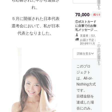
選
招待 ※11月23日
択
す
（祝・水）午後
れ、
る
に都内近郊で開
70,000
催 ※撮影時間も
円
残り3
５月に開催された日本代表
設けます ④世界
①ポストカード
大会報告DVDプ
選考会において、私が日本
に自筆でのお御
レゼント
礼メッセージ ②
代表となりました。
ティアラケース
支援者：0人
にご支援者様の
お届け予定：
お名前をクレ
こ
2016年11月
の
ジットさせて頂
リ
タ
きます ③世界大
ー
ン
会報告会へのご
詳細を見る
を
選
招待 ※11月23日
択
す
（祝・水）午後
る
に都内近郊で開
このプロ
催 ※撮影時間も
ジェクト
設けます ④世界
大会報告DVDプ
は、All-or-
レゼント ⑤世界
Nothing方式
大会報告会後の
アフターパー
です。
ティへのご招待
目標金額を
※アフターパー
ティ/世界大会報
達成した場
告会後、同じく
合にのみ、
都内近郊にて開