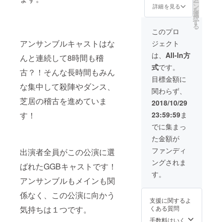
ー
限りま
のまと
ン
※紙媒体
詳細を見る
を
す。 ※
めての
選
チケッ
択
ご支援
ご支援
す
トはご
る
いただ
(お支払
ざいま
このプロ
いた本
い)とな
せん。
アンサンブルキャストはな
ジェクト
人様の
りま
11/18(
みお座
す。 ※
木)、公
は、
All-In方
んと連続して8時間も稽
りいた
一口
演当日
式
です。
だけま
5000円
受付の
古？！そんな長時間もみん
す。転
です。
いずれ
目標金額に
売、譲
複数枚
な集中して殺陣やダンス、
かご希
関わらず、
渡不
お求め
望の日
可。 ※
芝居の稽古を進めていま
の場合
程でお
2018/10/29
複数名
はま1枚
客様
23:59:59
ま
す！
(複数枚)
(一座席)
に、チ
でのご
につき
ケット
でに集まっ
予約は
5000円
を兼ね
た金額が
代表者
の計算
たお礼
様(1名
になり
状をお
ファンディ
出演者全員がこの公演に選
様)から
ます。
渡しい
ングされま
のまと
※紙媒体
たしま
ばれたGGBキャストです！
めての
チケッ
す。(お
す。
ご支援
アンサンブルもメインも関
トはご
渡し場
(お支払
ざいま
所は阿
係なく、この公演に向かう
い)とな
せん。
倍野区
支援に関するよ
りま
11/18(
民セン
くある質問
気持ちは１つです。
す。 ※
木)、公
ターで
一口
演当日
手数料はいく
す)