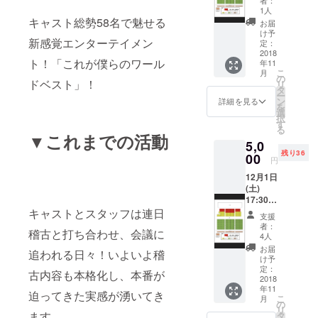
席 ※子
可。 ※
1人
ども割
複数名
キャスト総勢58名で魅せる
お届
引適応
(複数枚)
け予
新感覚エンターテイメン
はござ
でのご
定：
いませ
2018
予約は
ト！「これが僕らのワール
年11
ん。4歳
代表者
こ
月
以上の
様(1名
の
ドベスト」！
リ
方に限
様)から
タ
ー
りま
のまと
ン
詳細を見る
を
す。 ※
めての
選
択
ご支援
ご支援
す
る
いただ
(お支払
▼これまでの活動
5,0
いた本
い)とな
残り36
人様の
00
りま
円
みお座
す。 ※
12月1日
りいた
一口
(土)
だけま
5000円
17:30-
す。転
です。
19:30の
キャストとスタッフは連日
売、譲
複数枚
支援
公演の
渡不
お求め
者：
稽古と打ち合わせ、会議に
SS席 ※
可。 ※
の場合
4人
子ども
複数名
はま1枚
お届
追われる日々！いよいよ稽
割引適
(複数枚)
(一座席)
け予
応はご
でのご
定：
につき
古内容も本格化し、本番が
ざいま
2018
予約は
5000円
年11
せん。4
代表者
の計算
迫ってきた実感が湧いてき
こ
月
歳以上
様(1名
の
になり
リ
の方に
様)から
ます。
タ
ます。