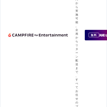
か
ら
実
施
可
能
。
企
画
掲載
無料
か
ら
リ
タ
ー
ン
配
送
ま
で
、
す
べ
て
お
任
せ
の
プ