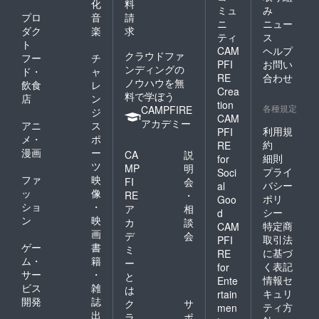
化
料
ミュ
み
プロ
音
請
ニ
ニュー
ダク
楽
求
ティ
ス
ト
CAM
ヘルプ
クラウドファ
フー
チ
PFI
お問い
ンディングの
ド・
ャ
RE
合わせ
ノウハウを無
飲食
レ
Crea
料で学ぼう
店
ン
tion
各種規定
CAMPFIRE
ジ
CAM
アカデミー
アニ
ス
利用規
PFI
メ・
ポ
約
RE
漫画
ー
CA
説
細則
for
ツ
MP
明
プライ
Soci
ファ
映
FI
会
バシー
al
ッ
像
RE
・
ポリ
Goo
ショ
・
ア
相
シー
d
ン
映
カ
談
特定商
CAM
画
デ
会
取引法
PFI
ゲー
書
ミ
に基づ
RE
ム・
籍
ー
く表記
for
サー
・
と
情報セ
Ente
ビス
雑
は
キュリ
rtain
開発
誌
ク
サ
ティ方
men
出
ラ
ポ