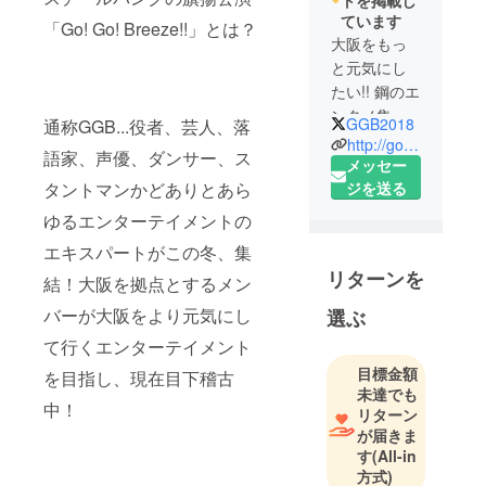
トを掲載し
ています
「Go! Go! Breeze!!」とは？
大阪をもっ
と元気にし
たい!! 鋼のエ
ンタメ集団
GGB2018
通称GGB...役者、芸人、落
がお届けす
http://gogo-breeze.com
語家、声優、ダンサー、ス
る舞台・
メッセー
ワーク
ジを送る
タントマンかどありとあら
ショップ等
ゆるエンターテイメントの
のプロジェ
エキスパートがこの冬、集
クト！「大
リターンを
結！大阪を拠点とするメン
阪は阿倍野
から始まる
バーが大阪をより元気にし
選ぶ
新感覚エン
て行くエンターテイメント
ターテイメ
目標金額
を目指し、現在目下稽古
ント」を
未達でも
テーマとし
中！
リターン
た2018年12
が届きま
月の旗揚げ
す
(All-in
公演に向け
方式)