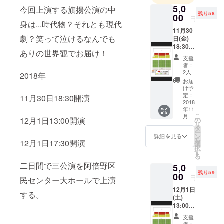
て活動して
5,0
今回上演する旗揚公演の中
残り58
おります。
00
円
身は...時代物？それとも現代
11月30
劇？笑って泣けるなんでも
日(金)
18:30-
ありの世界観でお届け！
20:30の
支援
公演の
者：
SS席 ※
2人
2018年
子ども
お届
割引適
け予
応はご
定：
11月30日18:30開演
ざいま
2018
年11
せん。4
こ
月
歳以上
12月1日13:00開演
の
リ
の方に
タ
ー
限りま
ン
詳細を見る
を
12月1日17:30開演
す。 ※
選
択
ご支援
す
る
いただ
二日間で三公演を阿倍野区
5,0
いた本
残り59
人様の
00
円
民センター大ホールで上演
みお座
12月1日
りいた
する。
(土)
だけま
13:00-
す。転
15:00の
売、譲
支援
公演 SS
渡不
者：