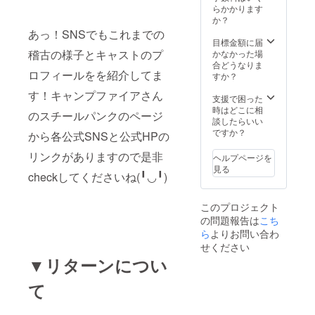
5000円
受付の
らかかります
です。
いずれ
か？
複数枚
かご希
あっ！SNSでもこれまでの
お求め
望の日
目標金額に届
の場合
程でお
稽古の様子とキャストのプ
かなかった場
はま1枚
客様
合どうなりま
ロフィールをを紹介してま
(一座席)
に、チ
すか？
につき
ケット
す！キャンプファイアさん
5000円
を兼ね
支援で困った
の計算
たお礼
時はどこに相
のスチールパンクのページ
になり
状をお
談したらいい
ます。
渡しい
ですか？
から各公式SNSと公式HPの
※紙媒体
たしま
チケッ
す。(お
リンクがありますので是非
ヘルプページを
トはご
渡し場
見る
ざいま
checkしてくださいね(╹◡╹)
所は阿
せん。
倍野区
11/18(
民セン
このプロジェクト
木)、公
ターで
の問題報告は
こち
演当日
す)
受付の
ら
よりお問い合わ
いずれ
せください
かご希
▼リターンについ
望の日
程でお
て
客様
に、チ
ケット