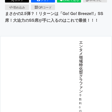
埋め込み
QRコード
まさかの2.5弾？！リターンは「Go! Go! Breeze!!」SS
席！大迫力のSS席が手に入るのはこれで最後！！！
エ
ン
タ
メ
領
域
特
化
型
ク
ラ
フ
ァ
ン
手
数
料
0
円