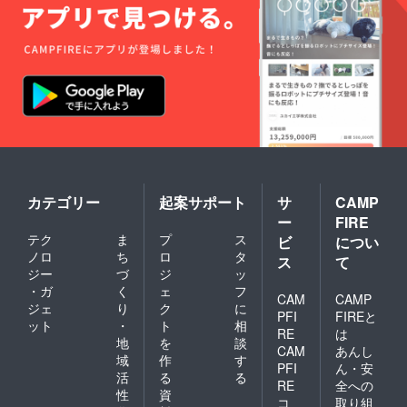
カテゴリー
起案サポート
サ
CAMP
ー
FIRE
テク
ま
プ
ス
ビ
につい
ノロ
ち
ロ
タ
ス
て
ジー
づ
ジ
ッ
・ガ
く
ェ
フ
CAM
CAMP
ジェ
り
ク
に
PFI
FIREと
ット
・
ト
相
RE
は
地
を
談
CAM
あんし
域
作
す
PFI
ん・安
活
る
る
RE
全への
性
資
コ
取り組