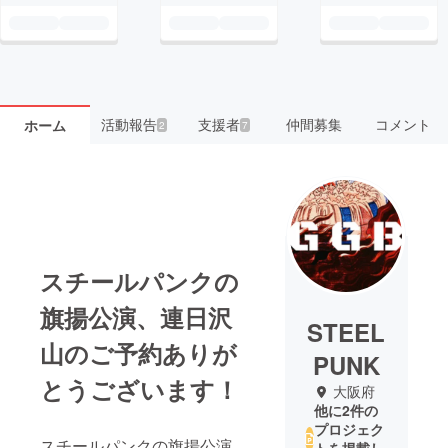
活動報告
支援者
仲間募集
コメント
ホーム
2
7
スチールパンクの
旗揚公演、連日沢
STEEL
山のご予約ありが
PUNK
とうございます！
大阪府
他に2件の
プロジェク
スチールパンクの旗揚公演