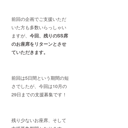
を兼ね
たお礼
状をお
渡しい
前回の企画でご支援いただ
たしま
す。(お
いた方も多数いらっしゃい
渡し場
所は阿
ますが、
今回、残りのSS席
倍野区
のお座席をリターンとさせ
民セン
ターで
ていただきます。
す)
前回は5日間という期間の短
さでしたが、今回は10月の
29日までの支援募集です！
残り少ないお座席、そして