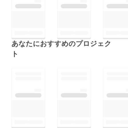
楽しみにしていると
仰ってくださるその声
が何よりの励みになり
ます！稽古ラストス
パート、当日は勢い
余って全力で皆様のお
あなたにおすすめのプロジェク
席に突撃します(本当
ト
に突撃はするなと言っ
てありますので恐らく
大丈夫です、ご安心く
ださい)会場で皆様と
｢共演｣できますことを
心よりお待ちしており
ます♡♡スチールパン
ク旗揚げ公演
｢Go!Go!Breeze!!｣出演
者・スタッフ一同