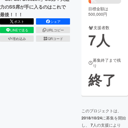
9%
力のSS席が手に入るのはこれで
目標金額は
まちづくり・地域活性化
500,000円
最後！！！
ポスト
シェア
支援者数
CAMPFIRE for Social Good
CAMPFIRE Creation
LINEで送る
URLコピー
7
人
CAMPFIREふるさと納税
machi-ya
コミュニティ
埋め込み
QRコード
募集終了まで残
り
終了
このプロジェクトは、
2018/10/24
に募集を開始
し、
7
人の支援により