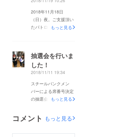
2018/11/19 10:26
2018年11月18日
（日）夜。ご支援頂い
たパトロン様へ出演者
もっと見る
からチケットを手渡し
させて頂く、お渡し会
が開催されました。予
抽選会を行いま
定していた かいざ、
した！
三木海人、島野サ
2018/11/11 19:34
リー、そして当日イベ
ント出演でかいざと同
スチールパンクメン
行していたグッティ・
バーによる席番号決定
テル、たまたま近くで
の抽選会を行いまし
もっと見る
稽古中だったゲテモノ
た！なんと2公演以上
佐藤らも参加！お忙し
を最前列ゲットの強運
コメント
もっと見る
い中、たくさんの方に
の持ち主も！チケット
お越しいただきありが
は当日お渡しと、11月
とうございました！予
18日（日）夜の会場の