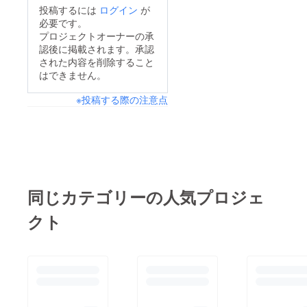
投稿するには
ログイン
が
定より少し(?)コンパ
事前お渡し会をお選び
必要です。
クトな会場になった
頂けます。追って皆様
プロジェクトオーナーの承
為、たくさんのキャス
認後に掲載されます。承認
にご連絡差し上げま
トに囲まれてしまった
された内容を削除すること
す！
はできません。
お客様のびっくり＆嬉
しい笑顔が忘れられま
※投稿する際の注意点
せん(笑)見事、2日間
も最前列をゲットされ
たお客様には拍手喝采
が起こり、なんとも賑
やかでアットホームな
同じカテゴリーの人気プロジェ
会となりました。残念
ながらご参加頂けな
クト
かった方へもチケット
とお礼状をセットにし
て、当日会場にてお渡
し致します。誠にあり
がとうございます！！