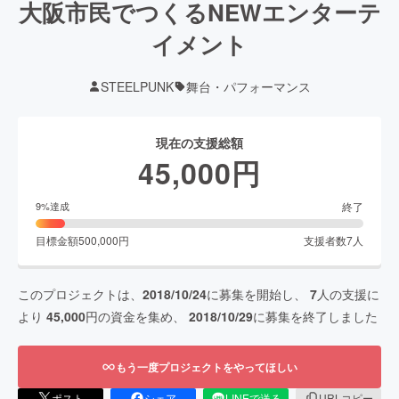
大阪市民でつくるNEWエンターテ
イメント
STEELPUNK
舞台・パフォーマンス
現在の支援総額
45,000
円
終了
9
%達成
目標金額
500,000
円
支援者数
7
人
このプロジェクトは、
2018/10/24
に募集を開始し、
7
人の支援に
より
45,000
円の資金を集め、
2018/10/29
に募集を終了しました
もう一度プロジェクトをやってほしい
ポスト
シェア
LINEで送る
URLコピー