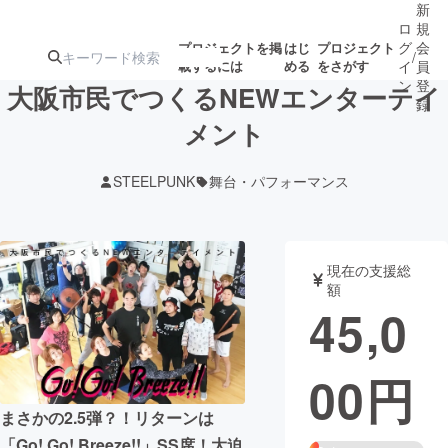
新
ロ
規
グ
会
プロジェクトを掲
はじ
プロジェクト
/
載するには
める
をさがす
イ
員
ン
登
大阪市民でつくるNEWエンターテイ
録
メント
人気のプロ
注目のリ
注目の新着プロ
募集終了が近いプ
もうすぐ公開
STEELPUNK
舞台・パフォーマンス
ジェクト
ターン
ジェクト
ロジェクト
されます
アート・写真
音楽
現在の支援総
額
45,0
テクノロジー・ガジェット
ゲーム・サ
00
円
映像・映画
書籍・雑誌
まさかの2.5弾？！リターンは
ビジネス・起業
チャレンジ
「Go! Go! Breeze!!」SS席！大迫