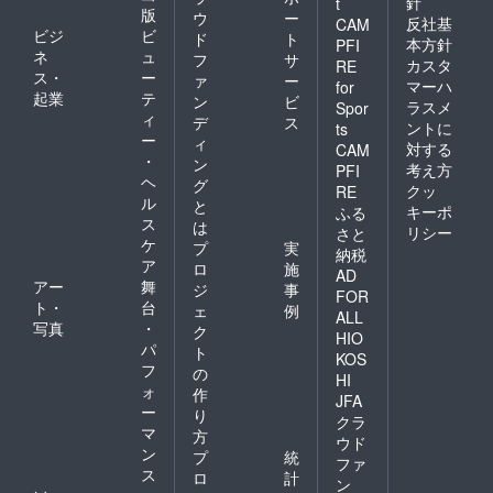
針
t
版
ウ
ー
反社基
CAM
ビジ
ビ
ド
ト
本方針
PFI
ネ
ュ
フ
サ
カスタ
RE
ス・
ー
ァ
ー
マーハ
for
起業
テ
ン
ビ
ラスメ
Spor
ィ
デ
ス
ントに
ts
ー
ィ
対する
CAM
・
ン
考え方
PFI
ヘ
グ
クッ
RE
ル
と
キーポ
ふる
ス
は
リシー
さと
ケ
プ
実
納税
ア
ロ
施
AD
アー
舞
ジ
事
FOR
ト・
台
ェ
例
ALL
写真
・
ク
HIO
パ
ト
KOS
フ
の
HI
ォ
作
JFA
ー
り
クラ
マ
方
ウド
ン
プ
統
ファ
ス
ロ
計
ン