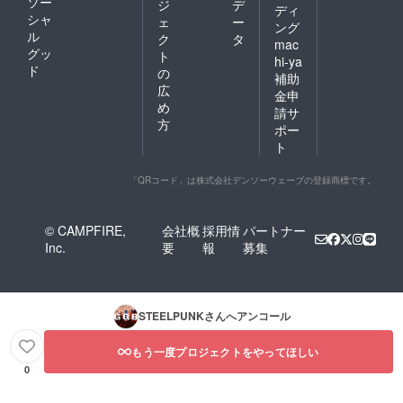
ソー
ジ
デ
ディ
シャ
ェ
ー
ング
ル
ク
タ
mac
グッ
ト
hi-ya
ド
の
補助
広
金申
め
請サ
方
ポー
ト
「QRコード」は株式会社デンソーウェーブの登録商標です。
© CAMPFIRE,
会社概
採用情
パートナー
Inc.
要
報
募集
STEELPUNK
さんへアンコール
もう一度プロジェクトをやってほしい
0