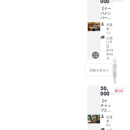
000
となり
タジオ
円
あなた
ます。
となり
【ドー
はただ
※全リ
ます。
パメン
それを...
ターン
※生演奏
バーが
見学し
特典
＝ドー
あなた
ます。
【謎の
パのリ
支援
の楽曲
(飲み
映像】
ハーサ
者：
にREC
物、お
付き
1人
ルとな
で参
弁当の
りま
お届
加！！
持参
け予
す。(1
】 こち
OK) 全
定：
人につ
らは既
2019
リター
き1曲リ
年04
に音楽
ン中最
クエス
こ
月
をやっ
強に意
の
ト可) ※
リ
ている
味不明
タ
ドーパ
ー
方向け
なリ
ン
詳細を見る
チャン
を
のプラ
ターン
選
ネルの
択
ン！ 自
です。
す
カメラ
る
分のオ
どうな
入りま
30,
リジナ
るのか
す。 ※
残り5
ルソン
000
全く想
全リ
円
グに
像つき
ターン
【ケ
ドーパ
ませ
特典
チャッ
メン
ん。 ご
【謎の
プと高
バーを
注意下
映像】
尾山沢
放り込
さい！
付き
支援
登り登
んでみ
2019/2/
者：
山&山頂
ません
9 都内
0人
鍋パー
か？ 曲
某所に