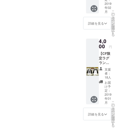
ない場
る場合
限定"リ
2019
に！ ★
合は
が御座
年02
ターン
印刷し
CAMPF
いま
こ
月
登
てポス
の
IREにて
す。 ご
リ
場！！
ター
タ
使用さ
了承下
ー
パプリ
に！ 世
ン
れてい
詳細を見る
さい。
を
カパプ
界に一
選
るハン
択
リコ
枚だけ
す
ドル
る
と"タ
の特別
ネーム
4,0
トゥー
なアー
を使用
OK"の
00
写にな
させて
円
銭湯に
る事間
頂きま
【CF限
行って
違い無
す。ご
定ラグ
気持ち
しで
了承く
ラン】
良く汗
す！ ※
ださ
ここで
を流そ
このリ
い。 ※
支援
しか手
う！！
ターン
また特
者：
に入ら
お風呂
専用の
18人
定の人
ない限
上がり
アー写
物を比
お届
定ラグ
にミル
を別途
け予
喩する
ランで
クも飲
定：
用意致
お名前
す。 こ
2019
も
しま
や公序
年01
れを来
う！！
す。画
良俗に
こ
月
て自分
※都内近
の
像はあ
反する
リ
はアイ
郊を予
タ
くまで
お名前
ー
リフ
定して
ン
イメー
詳細を見る
は掲載
を
ドーパ
おりま
選
ジで
をお断
択
のパト
す。 ※
す
す。 ※
りする
る
ロンで
自身の
画像は