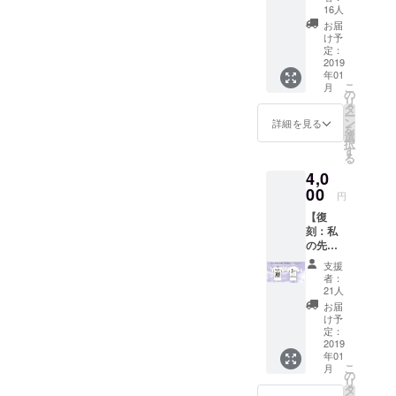
ド T
で丈)
(170CM
16人
シャ
GILDA
) 50 70
お届
ツ】 CF
N
37 L
け予
限定！
63000
定：
(175CM
ここで
2019
S
) 53 73
年01
しか買
(165CM
38 XL
こ
月
えない
) 47 67
の
(180CM
リ
過去T
20 M
タ
) 56 75
ー
シャツ
(170CM
ン
39 ※画
詳細を見る
を
です！
) 50 70
選
像はあ
択
※サイズ
20 L
す
くまで
る
は
(175CM
サンプ
4,0
S,M,L,X
) 53 73
ルの
L ※カ
00
20 XL
為、実
円
ラーは
(180CM
物と仕
【復
白orグ
) 56 75
上がり
刻：私
レーよ
20 ※画
が異な
の先祖
りお選
像はあ
る場合
は落ち
び頂け
くまで
が御座
支援
武者T
ます。
サンプ
いま
者：
シャ
※全リ
ルの
21人
す。 ご
ツ】 CF
ターン
為、実
了承下
お届
限定！
特典
物と仕
け予
さい。
ここで
【謎の
定：
上がり
しか買
2019
映像】
が異な
年01
えない
付き ▼
る場合
こ
月
過去T
ボディ
の
が御座
リ
シャツ
仕様(身
タ
いま