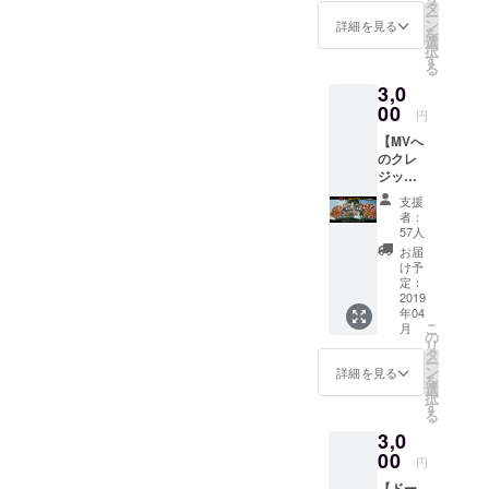
イリフ
す。ご
タ
ネルの
上がり
ー
ドーパ
了承下
ン
カメラ
詳細を見る
が異な
を
のパト
さ
選
入りま
る場合
択
ロンで
い。）
す
す。 ※
が御座
る
ある事
※自身の
全リ
いま
3,0
を周り
飲食代
ターン
す。 ご
に自慢
00
は支援
特典
円
了承下
しちゃ
者様負
【謎の
さい。
【MVへ
いま
担 ※本
映像】
のクレ
しょ
人が辛
付き
ジッ
う！！
いので
ト】 あ
※サイズ
そこま
支援
なたの
は
で朝早
者：
お名前
S,M,L,X
く有り
57人
が
L ※カ
ませ
お届
Music
ラーは
ん。
け予
Videoの
白or黒
定：
11:00〜
中のど
2019
よりお
12:00く
年04
こかに
選び頂
らい予
こ
月
記され
けま
の
定 ※本
リ
ます！
す。 ※
タ
人の希
ー
黒背景
全リ
ン
望でイ
詳細を見る
を
にエン
ターン
選
ング
択
ドロー
特典
す
リッ
る
ルクレ
【謎の
シュブ
3,0
ジッ
映像】
レック
ト？そ
00
付き ▼
ファス
円
んなん
ボディ
トでは
【ドー