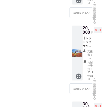
能で
※一人に
こ
月
す！ い
付き30
の
リ
つ来て
分の施
タ
ー
もいつ
術とな
ン
詳細を見る
を
帰って
りま
選
択
もOK！
す。 ※
す
る
一緒に
参加人
20,
映りた
数に
残り9
い！と
000
よって
円
いう人
は2人ず
【レッ
はもう
つ同時
ドジブ
一つの
に施術
ラが校
「参
となる
庭100
加」の
ので、
支援
周！！
プラン
当日の
者：
】 ドー
を選ん
状況次
1人
パのア
でね！
第とな
お届
イドル
※撮影地
ります
け予
「ジブ
が大阪
定：
が基本
ちゃ
2019
になる
的に兄
年02
ん」
可能性
弟どち
こ
月
が、 ひ
があり
の
らかの
リ
たすら
ます。
タ
指名は
ー
グルグ
※現地ま
ン
出来ま
詳細を見る
を
ルと
での交
選
せん。
択
走って
通費は
す
※施術場
る
己を痛
支援者
所は都
30,
めつけ
様負担
内のス
残り4
ます。