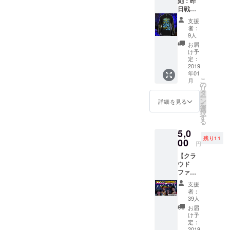
刻：昨
特典
(180CM
が御座
日戦死
【謎の
) 56 75
いま
アイリ
映像】
20 ※画
す。 ご
支援
フドー
付き ▼
像はあ
了承下
者：
パTシャ
ボディ
くまで
9人
さい。
ツ(ロン
仕様(身
サンプ
お届
グ)】
幅・身
ルの
け予
CF限
丈・そ
定：
為、実
定！こ
2019
で丈)
物と仕
年01
こでし
GILDA
上がり
こ
月
か買え
N
の
が異な
リ
ない過
63000
タ
る場合
ー
去Tシャ
S
ン
が御座
詳細を見る
を
ツで
(165CM
選
いま
択
す！ ※
) 47 67
す
す。 ご
る
サイズ
20 M
了承下
5,0
は
(170CM
さい。
残り11
S,M,L,X
00
) 50 70
円
L ※全リ
20 L
【クラ
ターン
(175CM
ウド
特典
) 53 73
ファン
【謎の
20 XL
ディン
映像】
(180CM
支援
グ限
付き ▼
) 56 75
者：
定！！
ボディ
20 ※画
39人
限定50
仕様(身
像はあ
お届
名ア
幅・身
くまで
け予
コース
丈・そ
定：
サンプ
ティッ
2019