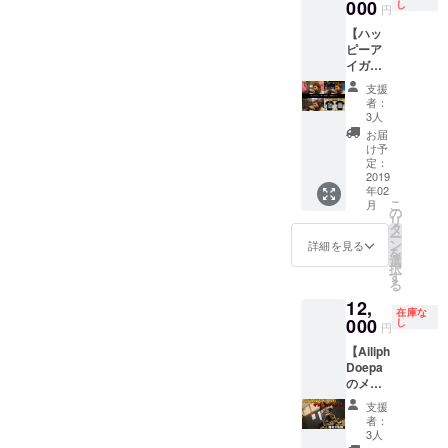
MAN
000
辺のお
し
特典
付き
円
LIVEの
店にて
【謎の
【ハッ
リハ見
開催予
映像】
ピーア
学！ 更
定 (万が
付き
イガー
にサイ
一変更
セッ
ン色紙
になる
支援
ト】 ①
と集合
場合も
者：
アイ
写真を
ござい
3人
ガーゴ
撮らせ
ます。
お届
イルの
て頂き
ご了承
け予
モーニ
ます！
定：
下さ
ング
2019
▼公演
い。）
年02
コール
詳細は
※2時間
こ
月
②アイ
こちら
の
を予定
リ
ガーゴ
2019/2/
タ
してお
ー
イルと
3(日) 渋
ン
りま
詳細を見る
を
朝食 ③
谷
選
す。 ※
択
アイ
CYCLO
す
自身の
る
ガーゴ
NE
飲食代
12,
イルと
Ailiph
は支援
在庫な
カラオ
000
Doepa
し
者様の
円
ケ ④CF
3rd
方負担
【Ailiph
限定T
Album
となり
Doepa
シャツ
「OXYG
ます。
のメン
の全て
EN」
※ドーパ
バー
セット
Releas
チャン
支援
と、プ
でこの
e Tour
ネルの
者：
ライ
お値
「酸素
3人
カメラ
ベート