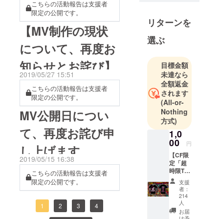
いMV"改め..."呪いのMV"が
こちらの活動報告は支援者
限定の公開です。
公開されました！こちらで
リターンを
【MV制作の現状
す！ご覧ください。サムネ
選ぶ
が怖い！！！！呪われて
について、再度お
る！！ということで、本当
知らせとお詫び】
目標金額
の本当に...長らくの間お待た
2019/05/27 15:51
未達なら
全額返金
せいたしました...！上記の
こちらの活動報告は支援者
されます
限定の公開です。
MVですが、今回のプロジェ
(All-or-
Nothing
MV公開日につい
クトの発起人アイガーゴイ
方式)
ルが、脚本&amp;総指揮を
て、再度お詫び申
1,0
行い、全て絵コンテに書い
00
円
し上げます
た本人のアイディアをクリ
【CF限
2019/05/15 16:38
定「超
エイターの方に妥協なくほ
時限T
こちらの活動報告は支援者
シャ
ぼ忠実に再現している内容
限定の公開です。
支援
ツ」】
者：
となっております。故に技
CF終了
214
2日前に
人
1
2
3
4
術的に難しい箇所などが多
して突
お届
如現れ
け予