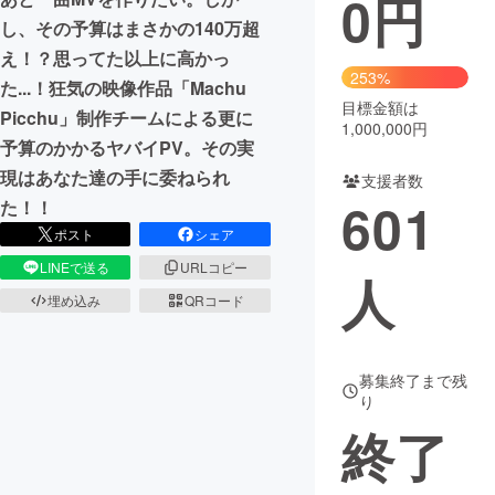
0
円
し、その予算はまさかの140万超
まちづくり・地域活性化
え！？思ってた以上に高かっ
253%
た...！狂気の映像作品「Machu
目標金額は
CAMPFIRE for Social Good
CAMPFIRE Creation
Picchu」制作チームによる更に
1,000,000円
CAMPFIREふるさと納税
machi-ya
コミュニティ
予算のかかるヤバイPV。その実
現はあなた達の手に委ねられ
支援者数
601
た！！
ポスト
シェア
LINEで送る
URLコピー
人
埋め込み
QRコード
募集終了まで残
り
終了