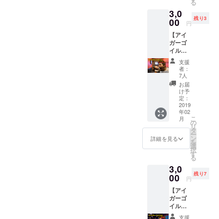
る
いただいた方のクレジット
の携帯
て、 な
3,0
にモー
んとお
(リターン)が記載されており
残り3
ニング
00
値段...爆
円
コール
ます。探すのは簡単なもの
笑価格
【アイ
をしま
の
ガーゴ
から高難易度なものもあり
す！ ※
【¥1,00
イルと
支援者
0ポッキ
ますので、是非探してみて
カラオ
の方と
リ！！
支援
ケ！】
ご相談
】 爆
者：
ください。支援者の皆様に
アイ
の上、
7人
笑！！
ガーゴ
決定日
は後ほど、別途"高解像度の
！！ ※
お届
イル先
時の7
け予
サイズ
生と、
映像"そして、全リターンに
時〜8時
定：
は
個室カ
2019
の間に
S,M,L,X
付属する"謎の映像"を送らせ
年02
ラオケ
非通知
L ※カ
こ
月
で歌っ
で連絡
の
ラーは
ていただきます。それでは
リ
て踊っ
しま
タ
黒の
ー
て楽し
す。 ※
ン
詳細を見る
半年以上にも渡る長い間、
み。 ※
を
んじゃ
何度か
選
今後絶
択
いま
お付き合い頂きまして、本
かけて
す
対に入
る
しょ
も留守
手不可
当にどうもありがとうござ
3,0
う！ リ
電の場
能で
残り7
クエス
00
合は終
す。 ※
円
いました！！今後も末長く
トなん
了とな
全リ
【アイ
かし
りま
Ailiph Doepaをよろしくお
ターン
ガーゴ
ちゃう
す。 ※
特典
イルと
のも有
願い致します！！！
全リ
【謎の
朝食】
りか
ターン
映像】
支援