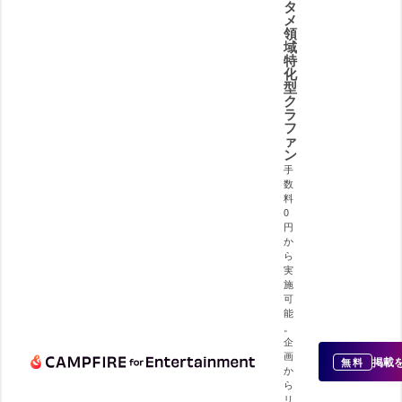
タ
メ
領
域
特
化
型
ク
ラ
フ
ァ
ン
手
数
料
0
円
か
ら
実
施
可
能
。
企
画
掲載
無料
か
ら
リ