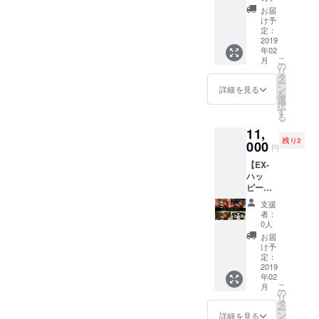
加！！
やらせ
N
お届
】 ドー
てみよ
88500
け予
パの演
う！！
定：
S
奏にあ
2019
※ご支援
(165CM
年02
なたも
者の方
) 51 65
こ
月
加わっ
のアイ
の
81 M
リ
て"第5
ディア
タ
(170CM
ー
のメン
を基軸
ン
) 53 67
詳細を見る
を
バー"気
にする
選
83 L
択
分を味
物であ
す
(175CM
る
わって
り、ア
) 56 70
11,
みませ
レンジ
85 XL
残り2
んか？
000
が加わ
(180CM
円
※お一人
る可能
) 61 73
【EX-
様に付
性があ
88 ※画
ハッ
き3曲ま
りま
像はあ
ピーア
で ※全
す。 ※
くまで
イガー
曲リク
ご支援
サンプ
支援
セッ
エスト
頂いた
ルの
者：
ト】 枠
OK！！
枠数に
0人
為、実
売り切
※自前の
応じ
物と仕
お届
れの
楽器の
て、動
け予
上がり
為、限
持ち込
定：
画がオ
が異な
定2枠追
2019
み演奏
ムニバ
る場合
年02
加！！
可能！
ス形式
が御座
こ
月
①アイ
(ギ
の
になる
いま
リ
ガーゴ
ター、
タ
場合が
す。 ご
ー
イルの
ベー
ン
御座い
詳細を見る
了承下