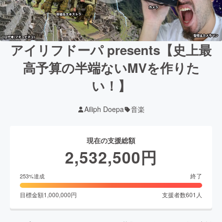
アイリフドーパ presents【史上最
高予算の半端ないMVを作りた
い！】
Ailiph Doepa
音楽
現在の支援総額
2,532,500
円
終了
253
%達成
目標金額
1,000,000
円
支援者数
601
人