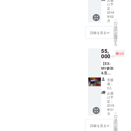
お届
ティ】
を録り
て開催
け予
山大好
たいけ
定：
予定 (万
きボー
2019
どドラ
が一変
年02
イ、ケ
ムがい
更にな
こ
月
チャッ
ない...そ
の
る場合
リ
プと登
んなア
タ
もござ
ー
山に行
ナタに
ン
いま
詳細を見る
を
こう！
はケ
選
す。ご
択
未経験
チャッ
す
了承下
る
者も大
プを！
さ
55,
歓迎！
バキバ
い。）
残り3
手取り
000
キのス
※校庭＝
円
足取り
ラップ
学校の
【EX-
山登り
入れて
グラウ
MV参加
の極意
欲しい...
ンドと
&見
を教え
そんな
は限り
学！！
てくれ
アナタ
ませ
支援
】 枠売
るよ！
はジブ
ん。 ※
者：
り切れ
そして
ちゃん
0人
天候に
の為、
山頂で
を！ パ
よって
お届
限定3枠
はケ
ンキッ
け予
やむを
追
チャッ
定：
シュな
得ず日
加！！
2019
プお手
ギター
程を変
年01
なん
製の美
入れた
更する
こ
月
と、今
味しい
の
い...そん
場合が
リ
回のMV
鍋を食
タ
なアナ
御座い
ー
に参加
べよ
ン
タには
詳細を見る
ます。
を
する事
う！ ※
選
パプリ
※現地ま