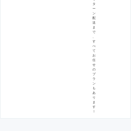
タ
ー
ン
配
送
ま
で
、
す
べ
て
お
任
せ
の
プ
ラ
ン
も
あ
り
ま
す
！