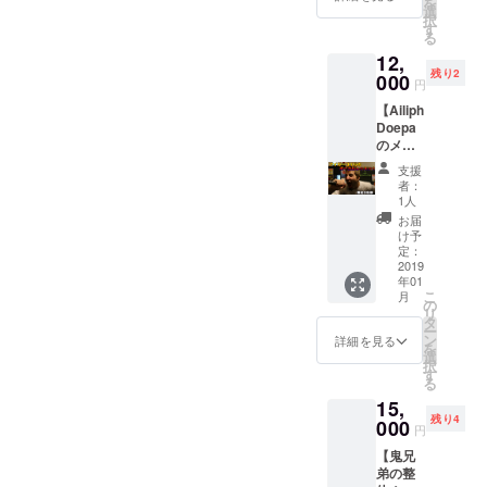
を
モーニ
ス、リ
選
ます。
さい。
択
ング
コー
す
※内容に
る
コール
ダー、
よって
12,
②アイ
カスタ
は撮影
残り2
ガーゴ
000
ネッ
不可能
円
イルと
ト、オ
な場合
【Ailiph
朝食 ③
カリナ
が御座
Doepa
アイ
等) ※ス
いま
のメン
ガーゴ
タジオ
す。 ※
バー
イルと
は東京
また特
支援
と、プ
カラオ
都内と
定の人
者：
ライ
ケ ④CF
なりま
1人
物を比
ベート
限定T
す。
喩する
お届
レッス
シャツ
（スタ
け予
内容や
ン！！
の全て
定：
ジオ代
公序良
Vocal
2019
セット
は支援
俗に反
年01
編】 ア
でこの
金に含
する内
こ
月
イガー
お値
の
まれて
容はお
リ
ゴイル
段！！
タ
おりま
断りす
ー
とマン
お買い
ン
す） ※
詳細を見る
る事が
を
ツーマ
得！！
選
ドーパ
御座い
択
ンレッ
(なの
す
チャン
ます。
る
スン！
か？) ※
ネルの
※全リ
15,
ドーパ
全リ
カメラ
ターン
残り4
の曲を
000
ターン
入りま
特典
円
あなた
特典
す。 ※
【謎の
【鬼兄
に直
【謎の
全リ
映像】
弟の整
伝！！
映像】
ターン
付き ご