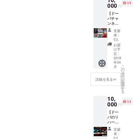
10,
す。 ご
残り5
を周り
000
時間〜1
了承下
円
に自慢
時間半
さい。
【ドー
しちゃ
お届け
パチャ
いま
しま
ンネル
しょ
す。 ※
の脚本&
う！！
別途ド
支援
監督
※サイズ
リンク
者：
権】 あ
は
代¥500
0人
なたが
S,M,L,X
かかり
お届
考えた
L ※全リ
ます。
け予
企画が
ターン
定：
※全リ
ドーパ
2019
特典
ターン
年04
チャン
【謎の
特典
こ
月
ネルに
映像】
の
【謎の
リ
採用さ
付き ※
タ
映像】
ー
れま
ボディ
ン
付き ※
詳細を見る
を
す！ さ
が変更
選
タイト
択
らに自
になる
す
ル等詳
る
ら出演
場合が
細が変
10,
する事
御座い
更にな
残り3
も可能
000
ます。
る場合
円
です！
▼ボ
が御座
【ドー
自分の
ディ仕
いま
パのリ
やって
様(身
す。(日
ハーサ
ほしい
幅・身
程、時
ルにタ
企画を
丈・そ
間はこ
支援
ンバリ
メン
で丈)
の通り
者：
ンで参
バーに
GILDA
0人
です)