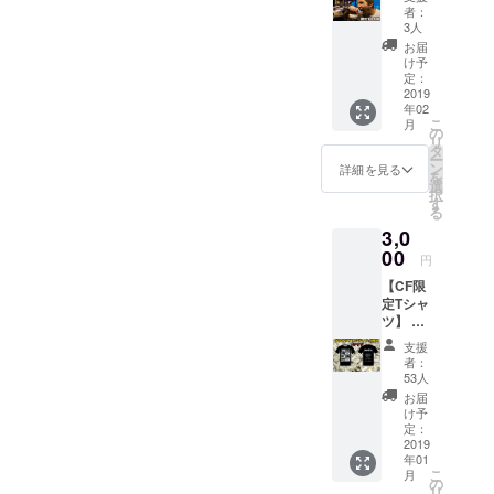
アイ
も！？
特典
者：
付き ▼
ガーゴ
2018/2/
【謎の
3人
ボディ
イルと
11開催
映像】
お届
仕様(身
伝統的
予定(万
付き
け予
幅・身
なイン
が一変
定：
丈・そ
グリッ
2019
更にな
で丈)
年02
シュブ
る場合
GILDA
こ
月
レック
もござ
の
N
リ
ファス
いま
タ
63000
ー
トを食
す。ご
ン
詳細を見る
S
を
べよ
了承下
選
(165CM
択
う！！
さ
す
) 47 67
る
紅茶の
い。）
20 M
3,0
香りに
※自身の
(170CM
包まれ
00
カラオ
円
) 50 70
て、優
ケ＆飲
20 L
【CF限
雅な一
食代は
(175CM
定Tシャ
時を過
支援者
) 53 73
ツ】 こ
ごせる
様負担
20 XL
こでし
筈！！
となり
支援
(180CM
か手に
2018/2/
ます。
者：
) 56 75
入らな
11開催
※2時間
53人
20 ※画
い限定T
予定(万
を予定
お届
像はあ
シャツ
が一変
してお
け予
くまで
です。
更にな
定：
りま
サンプ
これを
2019
る場合
す。 ※
ルの
年01
来て自
もござ
ドーパ
為、実
こ
月
分はア
いま
の
チャン
物と仕
リ