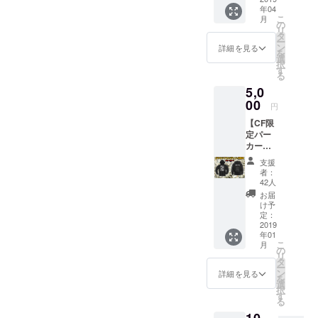
で丈)
ルの
年04
クワン
GILDA
為、実
こ
月
マンラ
N
の
物と仕
リ
イ
76400
タ
上がり
ー
ブ！！
S
ン
が異な
詳細を見る
を
】 「ク
(165CM
選
る場合
択
ラファ
) 47 66
す
が御座
る
ン支援
58 M
いま
5,0
者限定
(170CM
す。 ご
感謝の
00
) 50 69
了承下
円
アコー
59 L
さい。
【CF限
ス
(175CM
定パー
ティッ
) 53 72
カー】
クライ
60 XL
ここで
ブ」
(180CM
支援
しか手
2019年
) 56 74
者：
に入ら
4月15日
62 ※画
42人
ない限
(月) 場
像はあ
お届
定パー
所 新宿
くまで
け予
カーで
WildSid
定：
サンプ
す。 こ
2019
eTokyo
ルの
年01
れを来
OPEN1
為、実
こ
月
て自分
9:00 /
の
物と仕
リ
はアイ
START
タ
上がり
ー
リフ
20:00
ン
が異な
詳細を見る
を
ドーパ
全編ア
選
る場合
択
のパト
コース
す
が御座
る
ロンで
ティッ
いま
ある事
クで約1