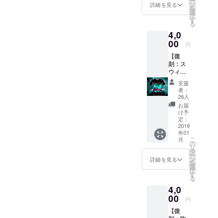
ー
です！
幅・身
ン
す。 ご
詳細を見る
を
※サイズ
丈・そ
選
了承下
択
は
で丈)
す
さい。
る
S,M,L,X
GILDA
4,0
L ※全リ
N
ターン
00
63000
円
特典
S
【復
【謎の
(165CM
刻：ス
映像】
) 47 67
ウィー
付き ▼
20 M
トリト
ボディ
(170CM
支援
ルモン
仕様(身
) 50 70
者：
スター
幅・身
20 L
26人
ズ T
丈・そ
(175CM
お届
シャ
で丈)
) 53 73
け予
ツ】 CF
GILDA
定：
20 XL
限定！
2019
N
(180CM
年01
ここで
63000
) 56 75
こ
月
しか買
S
の
20 ※画
リ
えない
(165CM
タ
像はあ
ー
過去T
) 47 67
ン
くまで
詳細を見る
を
シャツ
20 M
選
サンプ
択
です！
(170CM
す
ルの
る
※サイズ
) 50 70
為、実
4,0
は
20 L
物と仕
S,M,L,X
00
(175CM
上がり
円
L ※全リ
) 53 73
が異な
【復
ターン
20 XL
る場合