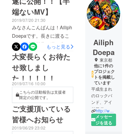
遂に公開！！【半
端ないMV】
2019/07/20 21:30
みなさんこんばんは！Ailiph
Doepaです。長きに渡るこ
Ailiph
ちらの活動報告も遂に本日
もっと見る
Doepa
最終回を迎えることになり
大変長らくお待た
東京都
ました。去年末に開催した
せ致しまし
他に1件の
クラウドファンディングは
プロジェク
た！！！！！
トを掲載し
無事大成功に終わり、おま
ています
2019/07/16 10:00
けのMV、そしてスペシャル
平成生まれ
こちらの活動報告は支援者
アルバム「We made this」
のロックバ
限定の公開です。
ンド、アイ
と、メインのMV以外のコン
ご支援頂いている
リフドーパ
テンツだけが先行解禁して
http://www.ailiphdoepa.com/
です。
メッセー
皆様へお知らせ
いる状況でしたが、遂に先
ジを送る
ほど、Youtubeにて"半端な
2019/06/29 23:02