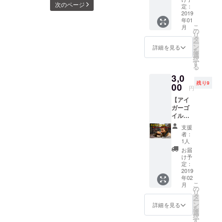
数あり、そこの部分で大幅
次のページ
た彗星
定：
2019
のよう
にスケジュールが押してし
年01
な限定T
こ
月
まったりもしましたが、今
シャ
の
リ
ツ！！
タ
ー
までのMVに比べて技術力は
手に入
ン
詳細を見る
を
れるリ
選
桁違いとなっております。
択
ミット
す
る
は
とはいえあまりにもやりた
3,0
「たっ
残り9
00
い放題なので、見てるだけ
たの2日
円
間！」
で頭が痛くなるような、決
【アイ
限られ
ガーゴ
た時間
して大衆受けする作品では
イルの
内に君
モーニ
はこれ
ないかもしれませんが、こ
支援
ング
を手に
者：
コー
れがほぼ100%、アイガーゴ
入れる
1人
ル】
事が出
お届
イルが表現したい世界観、
ドーパ
来る
け予
のボー
定：
か！？
そしてそれがそのまま忠実
カル、
2019
今回は
年02
アイ
たくさ
に映像となっている作品で
こ
月
ガーゴ
の
んご支
リ
イルが
タ
あります。また、動画内の
援頂い
ー
お寝坊
ン
た皆様
詳細を見る
を
至る箇所に、今回支援して
さんな
選
へ感謝
択
アナタ
す
を込め