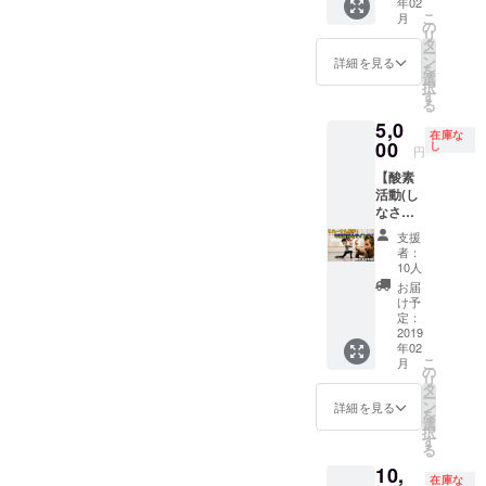
年02
ドーパ
ゴイル
ら入れ
こ
月
メン
が 愛情
の
て見や
リ
バーと
込めて
タ
が
ー
飲んで
アナタ
ン
れ！！
詳細を見る
を
飲んで
にス
選
(ヤケク
択
飲みま
テージ
す
ソ) ※曲
る
く
ネーム
数は20
5,0
り！！
を授け
曲まで
在庫な
酔った
00
ます。
し
※ドーパ
円
メン
ステー
の曲の
【酸素
バーに
ジネー
み ※
活動(し
誰も知
ムは色
ドーパ
なさ
らない
紙にて
チャン
い)TOU
音楽業
ドーパ
ネルの
支援
R ファ
界の裏
メン
カメラ
者：
イナル
事情を
バーの
10人
入りま
ワンマ
聞い
サイン
す。
お届
ンのリ
ちゃお
と共に
け予
※2/3の
ハーサ
う！！
定：
お渡し
ワンマ
ル見学&
2019
ポロリ
致しま
ンとは
年02
サイン&
もある
す。 家
関係あ
こ
月
写真撮
よ(あり
の
宝にな
りませ
リ
影会】
ません)
タ
ること
ん。 ※
ー
2/3渋谷
2018/2/
ン
間違い
詳細を見る
全リ
を
CYCLO
11
選
無
ターン
択
NEで行
18:00〜
す
し...！？
特典
る
なわれ
渋谷・
※全リ
【謎の
10,
るONE
新宿近
ターン
映像】
在庫な