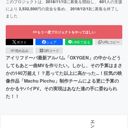
このプロジェクトは、
2018/11/12
に募集を開始し、
601
人の支援
により
2,532,500
円の資金を集め、
2018/12/12
に募集を終了し
ました
もう一度プロジェクトをやってほしい
ポスト
シェア
LINEで送る
URLコピー
埋め込み
QRコード
アイリフドーパ最新アルバム「OXYGEN」の中からどう
してもあと一曲MVを作りたい。しかし、その予算はまさ
かの140万超え！？思ってた以上に高かった...！狂気の映
像作品「Machu Picchu」制作チームによる更に予算の
かかるヤバイPV。その実現はあなた達の手に委ねられ
た！！
エ
ン