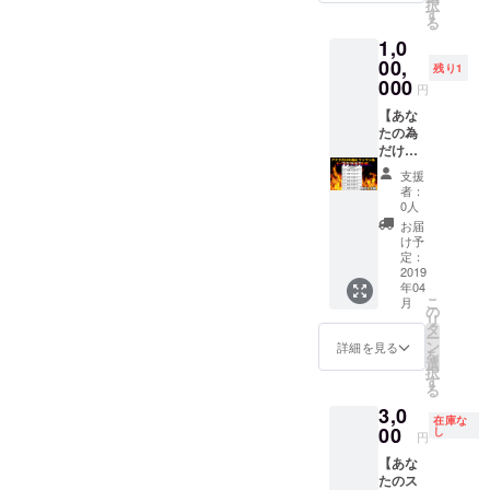
択
が出来
天候に
す
コを！
での交
る
る権利
よって
力強い
通費は
1,0
です！
やむを
シャウ
支援者
更に、
00,
得ず日
ト入れ
様のご
残り1
撮影の
程を変
000
たい...そ
負担と
円
様子を
更する
んなア
なりま
見学す
【あな
場合が
ナタは
す。 ※
る事も
たの為
御座い
アイ
ドーパ
出来ま
だけに
ます。
ガーゴ
チャン
す。 ア
ワンマ
※現地ま
イル
ネルの
支援
イリフ
ン&セッ
での交
を！ 用
カメラ
者：
ドーパ
トリス
通費、
途に合
0人
入りま
の歴史
ト全部
登山に
わせて
す。 ※
お届
の一部
おまえ
おける
指名出
け予
全リ
に刻み
が決め
雑費は
定：
来ま
ターン
込まれ
ろ！！
2019
全てご
す！！
特典
年04
たい人
】 一撃
支援者
※指名は
【謎の
こ
月
は超激
必殺の
様のご
の
メン
映像】
リ
アツ案
リーサ
負担と
タ
バー一
付き
ー
件で
ルウエ
なりま
ン
人のみ
詳細を見る
を
す！！
ポンリ
す。 ※
選
です。
択
※撮影が
ターン
ドーパ
す
※撮影可
る
大阪に
プラン
チャン
能であ
3,0
なる可
です。
ネルの
れば
在庫な
能性が
これが
00
カメラ
し
ドーパ
円
ありま
入れば
入りま
チャン
【あな
す。 ※
即終
す。 ※
ネルの
たのス
現地へ
了！！
全リ
カメラ