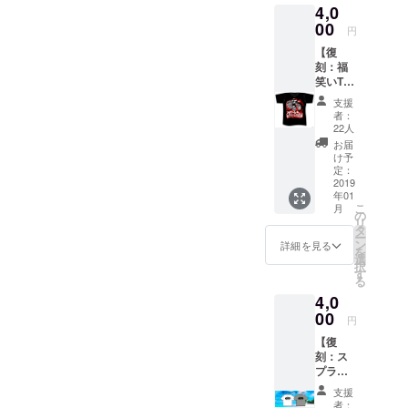
事が御
4,0
ある事
入浴
データ
座いま
を周り
00
代、現
でお渡
す、ご
円
に自慢
地まで
し致し
注意く
【復
しちゃ
の交通
ます。
ださ
刻：福
いま
費は支
※支援者
い。 ※
笑いT
しょ
援者様
の方に
全リ
シャ
う！！
のご負
は全身
ターン
支援
ツ】 CF
※サイズ
担とな
の写真
者：
特典
限定！
は
りま
22人
(ポーズ
【謎の
ここで
S,M,L,X
す。 ※
はお任
お届
映像】
しか買
L ※全リ
ドーパ
け予
せ)を
付き
えない
ターン
定：
チャン
送って
過去T
2019
特典
ネルの
頂きま
年01
シャツ
【謎の
カメラ
す。 ※
こ
月
です！
映像】
の
入りま
全リ
リ
※サイズ
付き ▼
タ
す。(お
ターン
ー
は
ボディ
ン
風呂以
詳細を見る
特典
を
S,M,L,X
仕様(身
選
外) ※全
【謎の
択
L ※全リ
幅・身
す
リター
映像】
る
ターン
丈・そ
ン特典
付き
4,0
特典
で丈)
【謎の
【謎の
00
GILDA
映像】
円
映像】
N
付き
【復
付き ▼
76500
刻：ス
ボディ
S
プラッ
仕様(身
(165CM
ター ア
幅・身
) 47 67
支援
イラン
丈・そ
36 M
者：