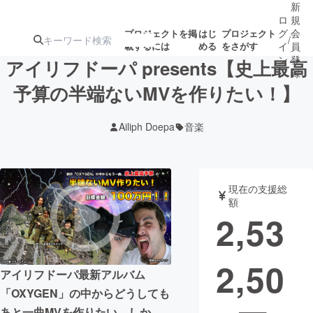
新
ロ
規
グ
会
プロジェクトを掲
はじ
プロジェクト
/
載するには
める
をさがす
イ
員
ン
登
アイリフドーパ presents【史上最高
録
予算の半端ないMVを作りたい！】
人気のプロ
注目のリ
注目の新着プロ
募集終了が近いプ
もうすぐ公開
Ailiph Doepa
音楽
ジェクト
ターン
ジェクト
ロジェクト
されます
アート・写真
音楽
現在の支援総
額
2,53
テクノロジー・ガジェット
ゲーム・サ
2,50
映像・映画
書籍・雑誌
アイリフドーパ最新アルバム
「OXYGEN」の中からどうしても
ビジネス・起業
チャレンジ
あと一曲MVを作りたい。しか