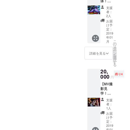
体！！
演奏指
付き
特典
出演さ
(ドーパ
導、た
【謎の
れる場
支援
の生演
だのお
映像】
者：
合の撮
奏付
しゃべ
2人
付き ス
影場所
き)】
りも
タジオ
お届
までの
ドーパ
OK！ ※
け予
までの
移動交
の名物
スタジ
定：
交通費
通費は
スタッ
2019
オ代込
は支援
支援者
年01
フ鬼兄
み ※1コ
者様の
様のご
こ
月
弟(おに
マ1時間
の
ご負担
負担と
リ
きょう
となり
タ
となり
なりま
ー
だい)の
ます。
ン
詳細を見る
ます、
す、ご
を
しっか
※ドーパ
選
ご了承
了承く
択
りとラ
チャン
す
くださ
ださ
る
イセン
ネルの
い。
い。
20,
スを取
カメラ
残り4
得した
000
入りま
円
ガチな
す。 ※
【MV撮
マッ
全リ
影見
サージ
ターン
学！！
をドー
特典
】 今回
パの生
【謎の
支援
のMV撮
演奏付
映像】
者：
影の様
きで味
付き
1人
子をフ
わう事
お届
ルで見
が可能
け予
学する
で
定：
事が可
2019
す！！
年01