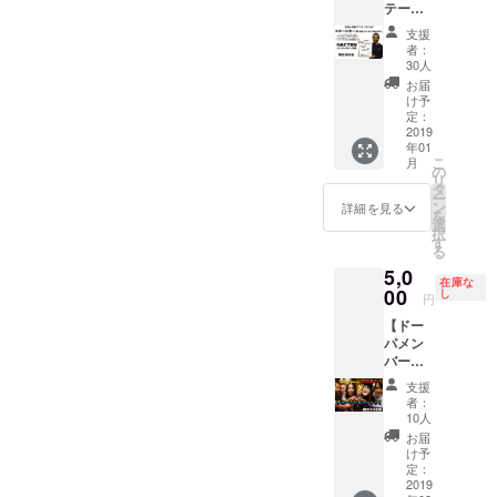
テージ
の交通
我々の
ターン
入りま
ネーム
費は支
ワンマ
特典
す。 ※
支援
考えま
援者負
ンを、
【謎の
全リ
者：
す】 先
担とな
アナタ
映像】
30人
ターン
日アイ
りま
の手で
付き
特典
お届
ガーゴ
す。 ※
自由に
け予
【謎の
イルと
全リ
弄くり
定：
映像】
レッド
2019
ターン
回す事
付き
年01
ジブラ
特典
が出来
こ
月
が出演
【謎の
ま
の
リ
した ラ
映像】
す！！
タ
ー
ジオ日
付き
お客さ
ン
詳細を見る
を
本
んはア
選
択
「60TR
ナタの
す
る
Y部」の
み！！
5,0
MCマシ
(お友達
在庫な
ンガン
00
招待可
し
円
ズ考
能） 公
【ドー
案！！
演日も
パメン
あなた
アナタ
バーと
の為
に合わ
プライ
に、
せま
支援
ベート
ドーパ
す。(4
者：
飲み
メン
月以降
10人
会！！
バーの
になり
お届
】 都内
名付け
ます) 入
け予
の居酒
親、ア
定：
れれる
屋で
2019
イガー
もんな