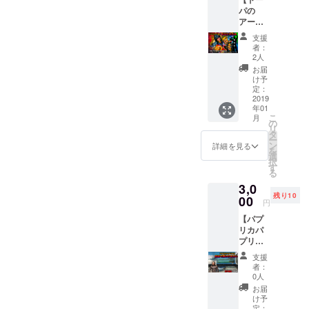
しょー
仕様(身
なく、
パの
もな
幅・身
しゃぶ
アー写
い！ 君
丈・そ
しゃぶ
にあな
は自分
で丈)
になる
支援
たを合
の名前
GILDA
予定で
者：
成】 ア
を一発
N
2人
す。 ※
イリフ
で見つ
63000
ドーパ
お届
ドーパ
けられ
S
け予
チャン
のアー
る
定：
(165CM
ネルの
ティス
2019
か！？
) 47 67
カメラ
年01
ト写真
！ 何を
20 M
入りま
こ
月
の中
選べば
の
(170CM
す。 ※
リ
に、 あ
わから
タ
) 50 70
全リ
ー
なたも
ないあ
ン
20 L
詳細を見る
ターン
を
まるで
なたに
選
(175CM
特典
択
メン
一押し
す
) 53 73
【謎の
る
バーか
プラン
20 XL
映像】
3,0
の如く
です。
(180CM
付き
残り10
映り込
00
※支援時
) 56 75
円
んでみ
に必ず
20 ※画
【パプ
ません
備考欄
像はあ
リカパ
か？ ★
にご希
くまで
プリコ
携帯の
望のお
サンプ
と銭湯
待ち受
名前を
ルの
支援
で裸の
けに！
ご記入
為、実
者：
付き合
★パソ
くださ
0人
物と仕
い】 ま
コンの
い。 ※
上がり
お届
さか
デスク
記入が
け予
が異な
の"男子
トップ
定：