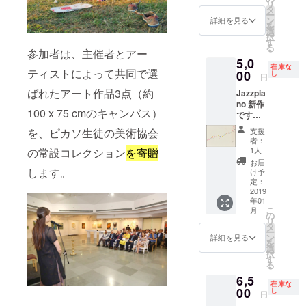
リ
砂 紙の
タ
ー
状態で
ン
詳細を見る
を
のお渡
選
択
しで
す
る
す。
参加者は、主催者とアー
5,0
在庫な
ティストによって共同で選
00
し
円
ばれたアート作品3点（約
Jazzpia
no 新作
100 x 75 cmのキャンバス）
です。
27×38c
を、ピカソ生徒の美術協会
支援
m 紙に
者：
水彩、
1人
の常設コレクション
を寄贈
インク
お届
紙の状
します。
け予
態での
定：
お渡し
2019
年01
です。
こ
月
の
リ
タ
ー
ン
詳細を見る
を
選
択
す
る
6,5
在庫な
00
し
円