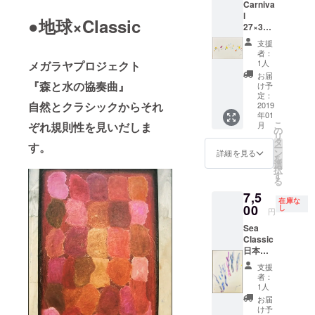
Carniva
l
●地球×Classic
27×38c
m 紙に
支援
水彩,イ
者：
ンク 紙
1人
メガラヤプロジェクト
の状態
お届
でのお
『森と水の協奏曲』
け予
渡しで
定：
自然とクラシックからそれ
す。
2019
年01
こ
月
ぞれ規則性を見いだしま
の
リ
タ
す。
ー
ン
詳細を見る
を
選
択
す
る
7,5
在庫な
00
し
円
Sea
Classic
日本三
景・天
支援
橋立で
者：
制作し
1人
た新作
お届
です。
け予