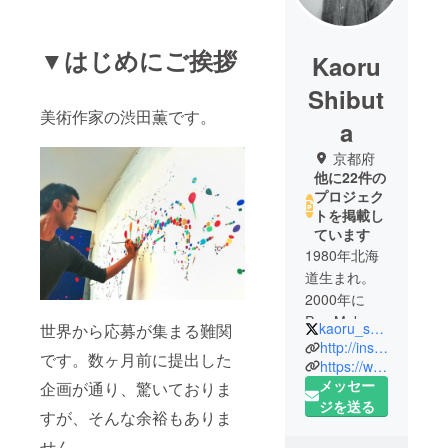
▼はじめにご挨拶
Kaoru
Shibut
美術作家の渋田薫です。
a
京都府
他に22件の
プロジェク
トを掲載し
ています
1980年北海
道生まれ。
2000年に
Pan Make-
kaoru_shibuta
世界から応募が集まる難関
up School、
http://instagram.com/shibuta_arts
です。数ヶ月前に提出した
2003年に
https://www.saatchiart.com/shibuta777
メッセー
Kanebo
企画が通り、驚いておりま
ジを送る
Make-up
すが、そんな余裕もありま
Institute 卒
せん。