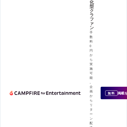
化
型
ク
ラ
フ
ァ
ン
手
数
料
0
円
か
ら
実
施
可
能
。
企
画
掲載
無料
か
ら
リ
タ
ー
ン
配