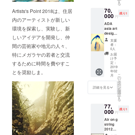
す
る
す。 紙
70,
の状態
Artists's Point 2018は、住居
残り1
でのお
000
円
内のアーティストが新しい
渡しで
ADA
す。
環境を探索し、実験し、新
asia art
design
しいアイデアを開発し、仲
exhibiti
支援
on
者：
間の芸術家や地元の人々、
pnom
0人
penh 入
特にメガラヤの若者と交流
お届
選作品
け予
かぐや
定：
するために時間を費やすこ
姫
2019
年02
とを奨励しま。
78×37c
こ
月
m
の
リ
Pastel,
タ
ー
acrylic
ン
詳細を見る
を
，ink
選
択
on
す
る
Japane
77,
sepape
残り1
r 上半分
000
円
の写真
Air on g
です。
string
全体を
2012~2
ご覧な
018
りたい