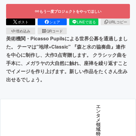
もう一度プロジェクトをやってほしい
ポスト
シェア
LINEで送る
URLコピー
埋め込み
QRコード
美術機関・Picasso Pupilsによる世界公募を通過しまし
た。 テーマは"地球×Classic" 『森と水の協奏曲』連作
を中心に制作し、大作3点寄贈します。 クラシック曲を
手本に、メガラヤの大自然に触れ、座禅を繰り返すこと
でイメージを作り上げます。新しい作品をたくさん生み
出せるでしょう。
エ
ン
タ
メ
領
域
特