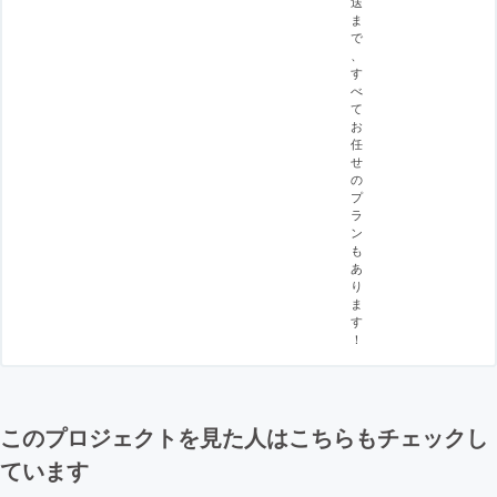
送
ま
で
、
す
べ
て
お
任
せ
の
プ
ラ
ン
も
あ
り
ま
す
！
このプロジェクトを見た人はこちらもチェックし
ています