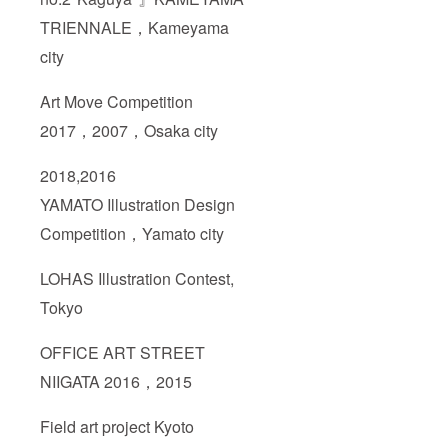
TRIENNALE，Kameyama
city
Art Move Competition
2017，2007，Osaka city
2018,2016
YAMATO Illustration Design
Competition，Yamato city
LOHAS Illustration Contest,
Tokyo
OFFICE ART STREET
NIIGATA 2016，2015
Field art project Kyoto