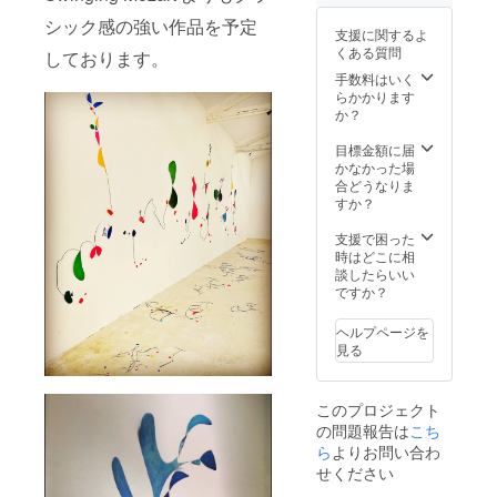
シック感の強い作品を予定
支援に関するよ
くある質問
しております。
手数料はいく
らかかります
か？
目標金額に届
かなかった場
合どうなりま
すか？
支援で困った
時はどこに相
談したらいい
ですか？
ヘルプページを
見る
このプロジェクト
の問題報告は
こち
ら
よりお問い合わ
せください