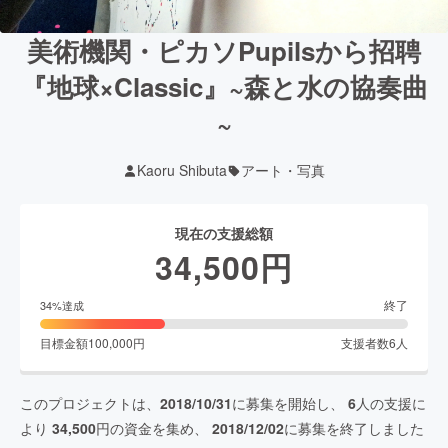
美術機関・ピカソPupilsから招聘
『地球×Classic』~森と水の協奏曲
~
Kaoru Shibuta
アート・写真
現在の支援総額
34,500
円
終了
34
%達成
目標金額
100,000
円
支援者数
6
人
このプロジェクトは、
2018/10/31
に募集を開始し、
6
人の支援に
より
34,500
円の資金を集め、
2018/12/02
に募集を終了しました