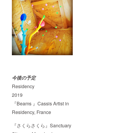
今後の予定
Residency
2019
『Beams 』Cassis Artist in
Residency, France
『さくらさくら』Sanctuary