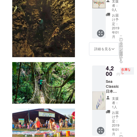
支援
56×45c
方は
者：
m キャ
メッ
0人
ンバス
セージ
お届
に和
をお願
け予
紙、
いいた
定：
布、ア
2019
しま
年01
クリル
す。
こ
月
色をの
の
リ
せて和
タ
ー
紙をは
ン
詳細を見る
を
りう色
選
択
をのせ
す
る
ては
4,2
り、何
在庫な
度も繰
00
し
円
り返し
Sea
て鮮や
Classic
かな音
日本三
を表現
景・天
しまし
支援
橋立で
た。
者：
制作し
1人
た新作
お届
です。
け予
38×27c
定：
m 紙に
2019
年01
水彩、
こ
月
海岸の
の