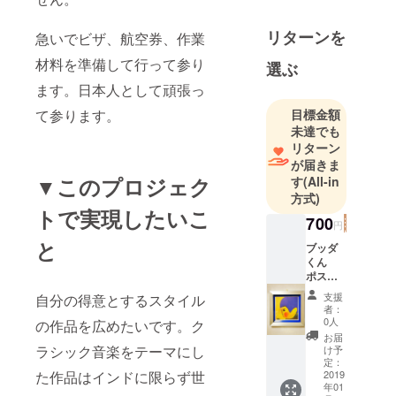
業。 北海道
の大自然で
リターンを
急いでビザ、航空券、作業
のびのびと
育つ。 絵画
材料を準備して行って参り
選ぶ
作家であり
ます。日本人として頑張っ
ながら、 音
目標金額
て参ります。
に関心を抱
未達でも
き、 音が色
リターン
や形と なっ
が届きま
て現れる様
▼このプロジェク
す
(All-in
方式)
子を元に即
トで実現したいこ
興的かつ共
700
円
感覚的に描
と
ブッダ
いている。
くん
これまでに
ポスト
カード
バルセロナ
支援
自分の得意とするスタイル
14×14c
者：
芸術文化セ
m お礼
0人
の作品を広めたいです。ク
の言葉
お届
を添え
ラシック音楽をテーマにし
け予
ンター
てお送
定：
Espronceda
りさせ
2019
た作品はインドに限らず世
年01
ていた
、 サンタモ