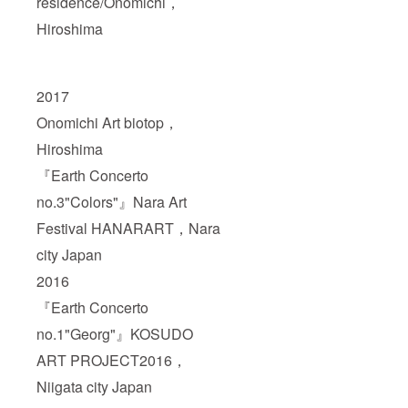
residence/Onomichi，
Hiroshima
2017
Onomichi Art biotop，
Hiroshima
『Earth Concerto
no.3"Colors"』Nara Art
Festival HANARART，Nara
city Japan
2016
『Earth Concerto
no.1"Georg"』KOSUDO
ART PROJECT2016，
Niigata city Japan