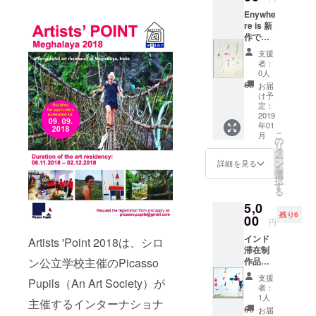
ア)、 EX-
Enywhe
TEMPORE
re is 新
作で
PTUJ 2021
す。
審査員特別
支援
23×19c
者：
賞 (PTUJ, ス
m 紙に
0人
インク
ロベニ ア)、
お届
紙の状
け予
「第13回紙
態での
定：
のアート
お渡し
2019
年01
です。
フェスティ
こ
月
の
リ
バル・大
タ
ー
賞」 (ふじ・
ン
詳細を見る
を
選
紙のアート
択
す
る
ミュージア
5,0
ム、静岡)、
残り6
00
円
「第6回
インド
KOKKA
Artists 'Point 2018は、シロ
滞在制
Inspiration
ン公立学校主催のPicasso
作品の
KOKKA 賞」
中から
支援
Pupils（An Art Society）が
お選び
者：
いただ
1人
主催するインターナショナ
きま
お届