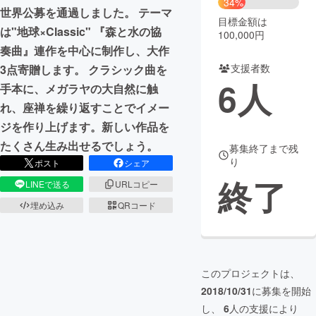
34%
世界公募を通過しました。 テーマ
目標金額は
まちづくり・地域活性化
は"地球×Classic" 『森と水の協
100,000円
奏曲』連作を中心に制作し、大作
支援者数
3点寄贈します。 クラシック曲を
CAMPFIRE for Social Good
CAMPFIRE Creation
6
人
手本に、メガラヤの大自然に触
CAMPFIREふるさと納税
machi-ya
コミュニティ
れ、座禅を繰り返すことでイメー
ジを作り上げます。新しい作品を
たくさん生み出せるでしょう。
募集終了まで残
り
ポスト
シェア
終了
LINEで送る
URLコピー
埋め込み
QRコード
このプロジェクトは、
2018/10/31
に募集を開始
し、
6
人の支援により