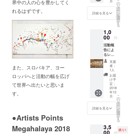
こ
月
界中の人の心を豊かしてく
だきま
の
ニカ美術
リ
す。 フ
タ
れるはずです。
ー
館、ロシア
レーム
ン
詳細を見る
を
は付き
選
国立現代
択
ませ
す
る
アートセン
ん。
1,0
ター
00
円
NCCA、 な
ど世界各地
活動報
告によ
のアーティ
るレ
ストインレ
ポート
支援
(パトロ
ジデンスで
者：
また、スロバキア、ヨー
ン限定)
1人
制作発表を
出来る
お届
ロッパへと活動の幅を広げ
行ってい
だけ現
け予
地の空
定：
て世界へ出たいと思いま
る。 主な受
気が伝
2018
賞歴に
年12
わるよ
す。
こ
月
「14th Arte
う写真
の
リ
付きで
タ
Laguna
ー
アップ
ン
詳細を見る
を
Prize 「特別
致しま
選
択
●Artists Points
す。
賞」
す
る
(Arsenal,
3,5
Megahalaya 2018
ヴェネツィ
残り1
00
円