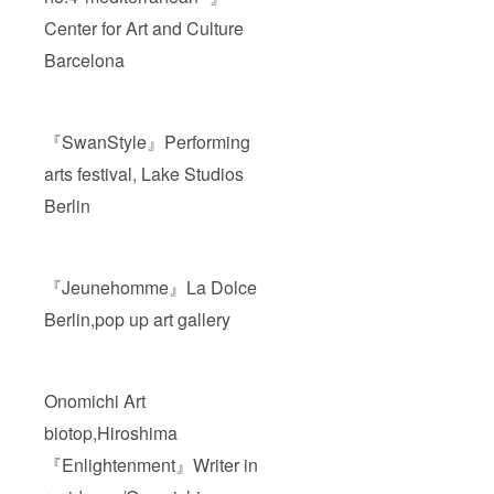
Center for Art and Culture
Barcelona
『SwanStyle』Performing
arts festival, Lake Studios
Berlin
『Jeunehomme』La Dolce
Berlin,pop up art gallery
Onomichi Art
biotop,Hiroshima
『Enlightenment』Writer in