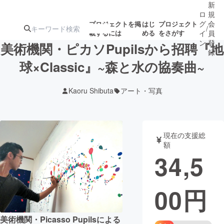
新
ロ
規
グ
会
プロジェクトを掲
はじ
プロジェクト
/
載するには
める
をさがす
イ
員
ン
登
美術機関・ピカソPupilsから招聘『地
録
球×Classic』~森と水の協奏曲~
人気のプロ
注目のリ
注目の新着プロ
募集終了が近いプ
もうすぐ公開
Kaoru Shibuta
アート・写真
ジェクト
ターン
ジェクト
ロジェクト
されます
アート・写真
音楽
現在の支援総
額
34,5
テクノロジー・ガジェット
ゲーム・サ
00
円
映像・映画
書籍・雑誌
ビジネス・起業
チャレンジ
美術機関・Picasso Pupilsによる