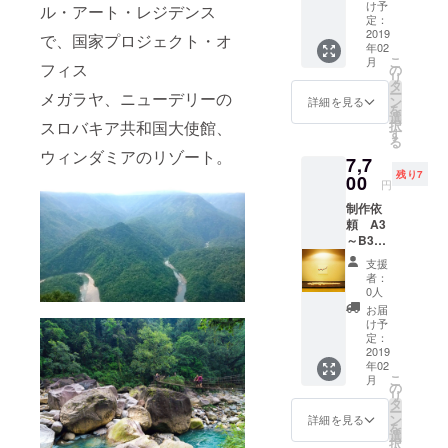
す。 ｻｲ
け予
ル・アート・レジデンス
ｽﾞ
定：
A3~B3
2019
で、国家プロジェクト・オ
年02
紙の状
こ
月
態での
フィス
の
リ
お渡し
タ
ー
メガラヤ、ニューデリーの
です。
ン
詳細を見る
を
選
スロバキア共和国大使館、
択
す
る
ウィンダミアのリゾート。
7,7
残り7
00
円
制作依
頼 A3
～B3サ
イズ 2
支援
点 お好
者：
きな曲
0人
から制
お届
作致し
け予
ます。
定：
仕上
2019
年02
がった
こ
月
もの数
の
リ
点から
タ
ー
お選び
ン
詳細を見る
を
いただ
選
択
きま