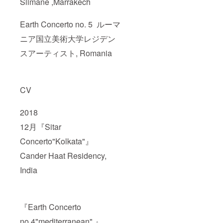
Slimane ,Marrakech
Earth Concerto no. 5 ルーマ
ニア国立美術大学レジデン
スアーティスト, Romania
CV
2018
12月『Sitar
Concerto"Kolkata"』
Cander Haat Residency,
India
『Earth Concerto
no.4"mediterranean" 』