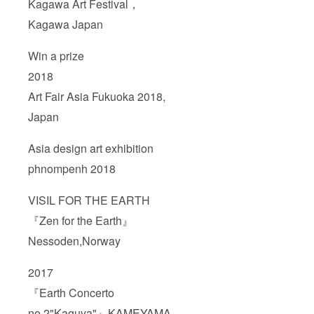
Kagawa Art Festival，
Kagawa Japan
Win a prize
2018
Art Fair Asia Fukuoka 2018,
Japan
Asia design art exhibition
phnompenh 2018
VISIL FOR THE EARTH
『Zen for the Earth』
Nessoden,Norway
2017
『Earth Concerto
no.2"Kaguya"』KAMEYAMA