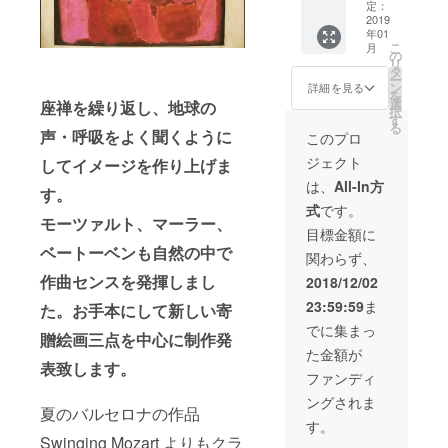
38×27c
定：
m 紙に
2019
年01
水彩、
こ
月
海岸の
の
リ
砂 紙の
タ
ー
状態で
ン
詳細を見る
を
のお渡
選
座禅を繰り返し、地球の
択
しで
す
る
す。
声・呼吸をよく聞くように
このプロ
ジェクト
してイメージを作り上げま
は、
All-In方
す。
式
です。
モーツァルト、マーラー、
目標金額に
ベートーベンも自然の中で
関わらず、
作曲センスを発揮しまし
2018/12/02
23:59:59
ま
た。お手本にして新しい寄
でに集まっ
贈絵画三点を中心に制作発
た金額が
表致します。
ファンディ
ングされま
夏のバルセロナの作品
す。
Swinging Mozart よりもクラ