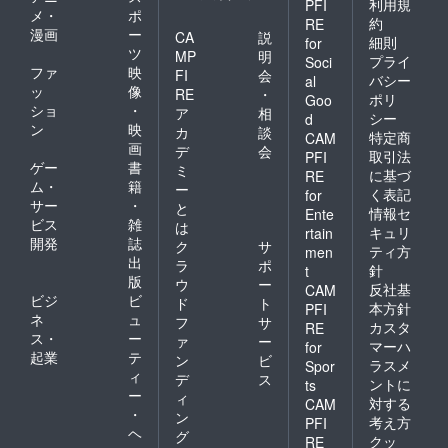
利用規
PFI
メ・
ポ
約
RE
漫画
ー
CA
説
細則
for
ツ
MP
明
プライ
Soci
ファ
映
FI
会
バシー
al
ッ
像
RE
・
ポリ
Goo
ショ
・
ア
相
シー
d
ン
映
カ
談
特定商
CAM
画
デ
会
取引法
PFI
ゲー
書
ミ
に基づ
RE
ム・
籍
ー
く表記
for
サー
・
と
情報セ
Ente
ビス
雑
は
キュリ
rtain
開発
誌
ク
サ
ティ方
men
出
ラ
ポ
針
t
版
ウ
ー
反社基
CAM
ビジ
ビ
ド
ト
本方針
PFI
ネ
ュ
フ
サ
カスタ
RE
ス・
ー
ァ
ー
マーハ
for
起業
テ
ン
ビ
ラスメ
Spor
ィ
デ
ス
ントに
ts
ー
ィ
対する
CAM
・
ン
考え方
PFI
ヘ
グ
クッ
RE