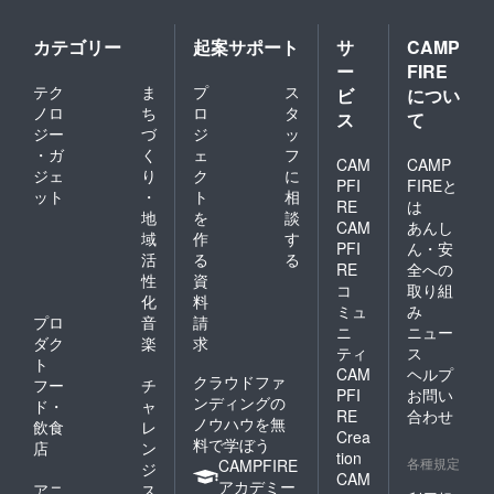
カテゴリー
起案サポート
サ
CAMP
ー
FIRE
テク
ま
プ
ス
ビ
につい
ノロ
ち
ロ
タ
ス
て
ジー
づ
ジ
ッ
・ガ
く
ェ
フ
CAM
CAMP
ジェ
り
ク
に
PFI
FIREと
ット
・
ト
相
RE
は
地
を
談
CAM
あんし
域
作
す
PFI
ん・安
活
る
る
RE
全への
性
資
コ
取り組
化
料
ミュ
み
プロ
音
請
ニ
ニュー
ダク
楽
求
ティ
ス
ト
CAM
ヘルプ
クラウドファ
フー
チ
PFI
お問い
ンディングの
ド・
ャ
RE
合わせ
ノウハウを無
飲食
レ
Crea
料で学ぼう
店
ン
tion
各種規定
CAMPFIRE
ジ
CAM
アカデミー
アニ
ス