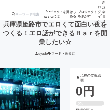
新
ロ
規
グ
会
プロジェクトを掲
はじ
プロジェクト
/
載するには
める
をさがす
イ
員
ン
登
兵庫県姫路市でエロくて面白い夜を
録
つくる！エロ話ができるＢａｒを開
業したい☆
人気のプロ
注目のリ
注目の新着プロ
募集終了が近いプ
もうすぐ公開
ジェクト
ターン
ジェクト
ロジェクト
されます
uyade
フード・飲食店
アート・写真
音楽
現在の支援総
テクノロジー・ガジェット
ゲーム・サ
額
0
円
映像・映画
書籍・雑誌
0%
ビジネス・起業
チャレンジ
目標金額は