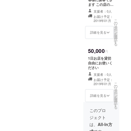
ます この店の店
長です、と言え
支援者：0人
ます！ 店長とし
お届け予定：
てお客様の話を
こ
2019年01月
の
聞いて楽しんで
リ
タ
ください！ 給料
ー
ン
の支給はなしで
詳細を見る
を
選
す
択
す
る
50,000
円
1日お店を貸切
自由にお使いく
ださい
支援者：0人
お届け予定：
こ
2019年01月
の
リ
タ
ー
ン
詳細を見る
を
選
択
す
る
このプロ
ジェクト
は、
All-In方