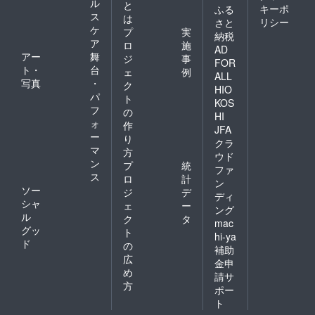
ル
と
キーポ
ふる
ス
は
リシー
さと
ケ
プ
実
納税
ア
ロ
施
AD
アー
舞
ジ
事
FOR
ト・
台
ェ
例
ALL
写真
・
ク
HIO
パ
ト
KOS
フ
の
HI
ォ
作
JFA
ー
り
クラ
マ
方
ウド
ン
プ
統
ファ
ス
ロ
計
ン
ソー
ジ
デ
ディ
シャ
ェ
ー
ング
ル
ク
タ
mac
グッ
ト
hi-ya
ド
の
補助
広
金申
め
請サ
方
ポー
ト