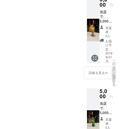
00
円
当店
で、
3,000円
の割引
支援
者：
0人
お届
け予
定：
2019
年01
こ
月
の
リ
タ
ー
ン
詳細を見る
を
選
択
す
る
5,0
00
円
当店
で、
5,000円
の割引
支援
者：
0人