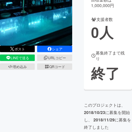
1,000,000円
まちづくり・地域活性化
支援者数
0
人
CAMPFIRE for Social Good
CAMPFIRE Creation
CAMPFIREふるさと納税
machi-ya
コミュニティ
ポスト
シェア
募集終了まで残
LINEで送る
URLコピー
り
終了
埋め込み
QRコード
このプロジェクトは、
2018/10/23
に募集を開始
し、
2018/11/29
に募集を
終了しました