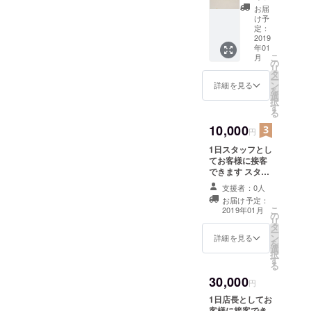
お届
け予
定：
2019
年01
こ
月
の
リ
タ
ー
ン
詳細を見る
を
選
択
す
る
10,000
円
1日スタッフとし
てお客様に接客
できます スタッ
フとして、お客
支援者：0人
様の話を聞き楽
お届け予定：
しんでください
こ
2019年01月
の
給料は支給なし
リ
タ
です
ー
ン
詳細を見る
を
選
択
す
る
30,000
円
1日店長としてお
客様に接客でき