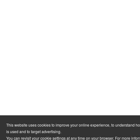
This website uses cookies to improve your online experience, to understand h
is used and to target advertising.
You can revisit your cookie settings at any time on your browser. For more info