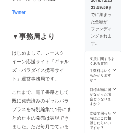
る場合は、ご希
ショットチェキ
「レースとクル
望の表記名を備
23:59:59
ま
（メッセージ付
マのASB電子雑
考欄に必ずご記
Twitter
き1枚）※限定商
でに集まっ
誌書店 | AUTO
入ください。特
品 8.個別の名前
SPORT
に記入がない場
た金額が
読み上げお礼
BOOKS」への
合はCAMPFIRE
ムービー ※限定
ファンディ
無料登録が必要
にご登録のアカ
商品 9.お渡し会
となります。そ
▼事務局より
ウント名を記載
ングされま
イベントの参加
の後、アクセス
いたします。 ※
権利 ※限定商品
す。
方法について個
イベント開催日
10.スペシャル撮
別にご案内いた
時については1月
影イベント ※限
はじめまして、レースク
します。 ※サン
20日（日）の開
定商品 ※このプ
クスクレジット
催を予定してお
支援に関するよ
イーン応援サイト「ギャル
ランをご希望の
は、ご希望のお
り、場所は都内
くある質問
方は、電子書籍
名前/ニックネー
です。詳細は決
ズ・パラダイス携帯サイ
手数料はいく
をご利用頂くた
ムか、
まり次第お伝え
らかかります
めに「レースと
CAMPFIREにご
いたします。 ※
ト」運営事務局です。
か？
クルマのASB電
登録のアカウン
特製オリジナル
子雑誌書店 |
ト名のどちらか
表紙カバーは、
目標金額に届
AUTO SPORT
になります。 お
このために撮り
これまで、電子書籍として
かなかった場
BOOKS」への
名前/ニックネー
下ろす写真が載
合どうなりま
無料登録が必要
既に発売済みのギャルパラ
ムをご希望され
る表紙カバーと
すか？
となります。そ
る場合は、ご希
なります
プラスを特別編集で1冊にま
の後、アクセス
望の表記名を備
支援で困った
方法について個
考欄に必ずご記
とめた本の発売は実現でき
時はどこに相
別にご案内いた
入ください。特
談したらいい
します。 ※サン
に記入がない場
ました。ただ毎月でている
ですか？
クスクレジット
合はCAMPFIRE
は、ご希望のお
にご登録のアカ