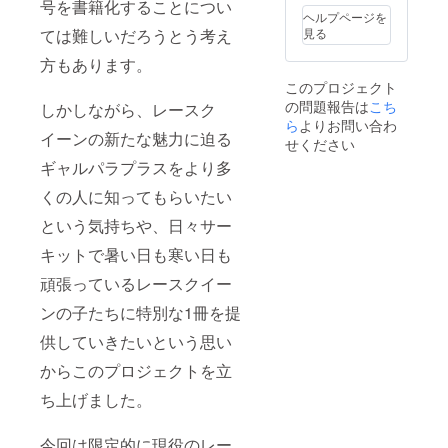
号を書籍化することについ
名前/ニックネー
ウント名を記載
ヘルプページを
ムか、
いたします。 ※
ては難しいだろうとう考え
見る
CAMPFIREにご
特製オリジナル
方もあります。
登録のアカウン
表紙カバーは、
ト名のどちらか
このために撮り
このプロジェクト
になります。 お
下ろす写真が載
の問題報告は
こち
しかしながら、レースク
名前/ニックネー
る表紙カバーと
ら
よりお問い合わ
ムをご希望され
なります ※イベ
イーンの新たな魅力に迫る
る場合は、ご希
せください
ント開催日時に
望の表記名を備
ついては1月20
ギャルパラプラスをより多
考欄に必ずご記
日（日）の開催
入ください。特
を予定してお
くの人に知ってもらいたい
に記入がない場
り、場所は都内
合はCAMPFIRE
という気持ちや、日々サー
となります。詳
にご登録のアカ
細は決まり次第
キットで暑い日も寒い日も
ウント名を記載
お伝えいたしま
いたします。 ※
す。 ※オフ会は
頑張っているレースクイー
特製オリジナル
お渡し会イベン
表紙カバーは、
ト終了後開催い
ンの子たちに特別な1冊を提
このために撮り
たします
下ろす写真が載
供していきたいという思い
る表紙カバーと
なります ※イベ
からこのプロジェクトを立
ント開催日時に
ち上げました。
ついては1月20
日（日）の開催
を予定してお
今回は限定的に現役のレー
り、場所は都内