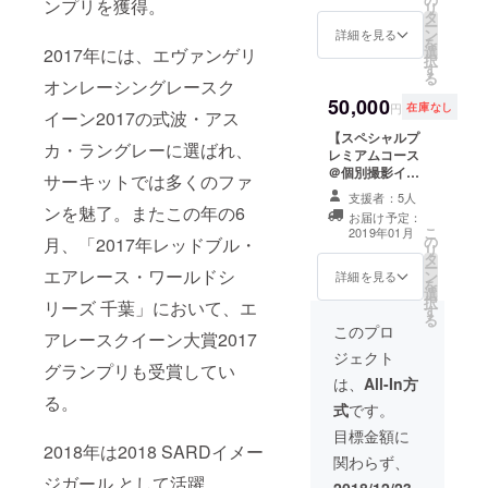
ビー ※限定商品
ンプリを獲得。
記名を備考欄に
リ
タ
ンクスクレジッ
8.お渡し会イベ
必ずご記入くだ
ー
ン
トを掲載 3.お礼
詳細を見る
ントの参加権利
さい。特に記入
を
選
2017年には、エヴァンゲリ
動画 4.特製オリ
※限定商品 ※この
がない場合は
択
す
ジナル表紙カ
プランをご希望
CAMPFIREにご
る
オンレーシングレースク
バー付き（３種
の方は、電子書
登録のアカウン
50,000
類全て） 5.写真
籍をご利用頂く
ト名を記載いた
円
在庫なし
イーン2017の式波・アス
集オフショット
ために「レース
します。 ※特製
【スペシャルプ
＋アザーカット
とクルマのASB
オリジナル表紙
カ・ラングレーに選ばれ、
レミアムコース
をpdf形式でお渡
電子雑誌書店 |
カバーは、この
＠個別撮影イベ
し 6.これまでの
AUTO SPORT
サーキットでは多くのファ
為だけの写真集
ント参加権】 1.
ギャルパラプラ
BOOKS」への
未使用カットの
支援者：5人
本人の直筆サイ
ス電子書籍を見
ンを魅了。またこの年の6
無料登録が必要
表紙カバーとな
お届け予定：
ン入り写真集を1
放題 7.撮影オフ
となります。そ
ります ※このプ
こ
2019年01月
の
月、「2017年レッドブル・
冊 2.写真集の巻
ショットチェキ
の後、アクセス
ランをご希望の
リ
タ
末にサンクスク
（メッセージ付
方法について個
方は、電子書籍
ー
エアレース・ワールドシ
ン
レジットを掲載
詳細を見る
き1枚）※限定商
別にご案内いた
をご利用頂くた
を
選
3.お礼動画 4.特
品 8.個別の名前
します。 ※サン
めに「レースと
択
リーズ 千葉」において、エ
す
製オリジナル表
読み上げお礼
クスクレジット
クルマのASB電
る
紙カバー付き
このプロ
ムービー ※限定
は、ご希望のお
子雑誌書店 |
アレースクイーン大賞2017
（３種類全て）
商品 9.お渡し会
名前/ニックネー
AUTO SPORT
ジェクト
5.写真集オフ
イベントの参加
グランプリも受賞してい
ムか、
BOOKS」への
ショット＋ア
は、
All-In方
権利 ※限定商品
CAMPFIREにご
無料登録が必要
ザーカットをpdf
る。
10.オフ会の参加
登録のアカウン
となります。そ
式
です。
形式でお渡し 6.
権利 ※限定商品
ト名のどちらか
の後、アクセス
これまでのギャ
目標金額に
※このプランをご
になります。 お
方法について個
2018年は2018 SARDイメー
ルパラプラス電
希望の方は、電
名前/ニックネー
別にご案内いた
関わらず、
子書籍を見放題
子書籍をご利用
ムをご希望され
します。
ジガール として活躍
7.撮影オフ
2018/12/23
頂くために