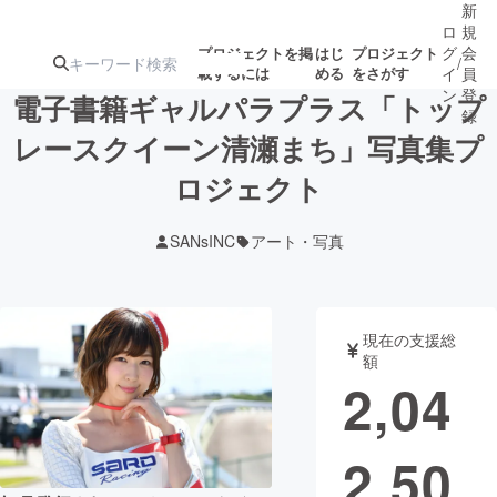
新
ロ
規
グ
会
プロジェクトを掲
はじ
プロジェクト
/
載するには
める
をさがす
イ
員
ン
登
電子書籍ギャルパラプラス「トップ
録
レースクイーン清瀬まち」写真集プ
ロジェクト
人気のプロ
注目のリ
注目の新着プロ
募集終了が近いプ
もうすぐ公開
ジェクト
ターン
ジェクト
ロジェクト
されます
SANsINC
アート・写真
アート・写真
音楽
現在の支援総
テクノロジー・ガジェット
ゲーム・サ
額
2,04
映像・映画
書籍・雑誌
2,50
ビジネス・起業
チャレンジ