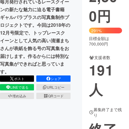
毎月発行されているレースクイー
0
円
ンの新たな魅力に迫る電子書籍
まちづくり・地域活性化
ギャルパラプラスの写真集制作プ
ロジェクトです。今回は2018年の
CAMPFIRE for Social Good
CAMPFIRE Creation
291%
12月号限定で、トップレースク
CAMPFIREふるさと納税
machi-ya
コミュニティ
目標金額は
イーンとして人気の高い清瀬まち
700,000円
さんが表紙を飾る号の写真集をお
届けします。作るからには特別な
支援者数
191
写真集ができればと思っていま
す。
ポスト
シェア
人
LINEで送る
URLコピー
埋め込み
QRコード
募集終了まで残
り