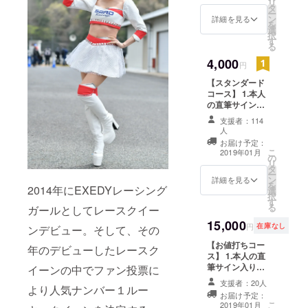
リ
タ
ー
ン
詳細を見る
を
選
択
す
る
4,000
円
【スタンダード
コース】 1.本人
の直筆サイン入
り写真集を1冊
支援者：114
2.写真集の巻末
人
にサンクスクレ
お届け予定：
ジットを掲載 3.
こ
2019年01月
の
お礼動画 ※サン
リ
タ
クスクレジット
ー
ン
詳細を見る
は、ご希望のお
を
2014年にEXEDYレーシング
選
名前/ニックネー
択
す
ムか、
る
ガールとしてレースクイー
CAMPFIREにご
15,000
登録のアカウン
円
在庫なし
ンデビュー。そして、その
ト名のどちらか
【お値打ちコー
になります。 お
年のデビューしたレースク
ス】 1.本人の直
名前/ニックネー
筆サイン入り写
イーンの中でファン投票に
ムをご希望され
真集を1冊 2.写
る場合は、ご希
支援者：20人
より人気ナンバー１ルー
真集の巻末にサ
望の表記名を備
お届け予定：
ンクスクレジッ
考欄に必ずご記
こ
2019年01月