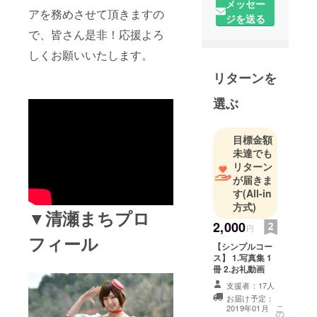
ズの販売。
メッセー
アを務めさせて頂きますの
その他、
ジを送る
レースク
で、皆さん是非！応援よろ
イーンイベ
しくお願いいたします。
ントなど
リターンを
様々な活動
をしていま
選ぶ
す。
目標金額
今回初めて
未達でも
のクラウド
リターン
ファンディ
が届きま
ングでレー
す
(All-in
スクイーン
方式)
▼清瀬まちプロ
写真集の実
2,000
円
現に挑戦し
フィール
【シンプルコー
ます
ス】 1.写真集 1
冊 2.お礼動画
支援者：17人
お届け予定：
こ
2019年01月
の