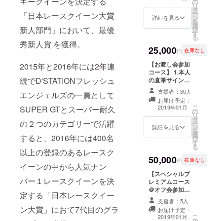
キークイーンを決定する
の
トを掲載 3.お礼
入ください。特
リ
タ
動画 4.特製オリ
に記入がない場
ー
「日本レースクイーン大賞
ン
ジナル表紙カ
詳細を見る
合はCAMPFIRE
を
選
バー付き（３種
にご登録のアカ
新人部門」において、最優
択
す
類の内どれか1
ウント名を記載
る
点） 5.写真集の
秀新人賞 を獲得。
いたします。
25,000
オフショット＋
円
在庫なし
アザーカットを
【お渡し会参加
2015年と2016年には2年連
pdf形式でお渡し
コース】 1.本人
6.これまでの
続でD'STATIONフレッシュ
の直筆サイン入
ギャルパラプラ
り写真集を1冊
ス電子書籍を見
支援者：30人
エンジェルズの一員として
2.写真集の巻末
放題 7.撮影オフ
お届け予定：
にサンクスクレ
ショットチェキ
こ
2019年01月
SUPER GTとスーパー耐久
の
ジットを掲載 3.
（メッセージ付
リ
タ
お礼動画 4.特製
き1枚）※限定商
の２つのカテゴリーで活躍
ー
ン
オリジナル表紙
詳細を見る
品 ※サンクスク
を
選
カバー付き（３
レジットは、ご
すると、2016年には400名
択
す
種類全て） 5.写
希望のお名前/
る
以上の登録のあるレースク
真集のオフ
ニックネーム
50,000
ショット＋ア
か、CAMPFIRE
円
在庫なし
イーンの中から人気ナン
ザーカットをpdf
にご登録のアカ
【スペシャルプ
形式でお渡し 6.
ウント名のどち
バー１レースクイーンを決
レミアムコース
これまでのギャ
らかになりま
＠オフ会参加
ルパラプラス電
す。 お名前/ニッ
定する「日本レースクイー
権】 1.本人の直
子書籍を見放題
クネームをご希
支援者：5人
筆サイン入り写
7.個別の名前読
望される場合
ン大賞」におて7代目のグラ
お届け予定：
真集を1冊 2.写
み上げお礼ムー
は、ご希望の表
こ
2019年01月
の
真集の巻末にサ