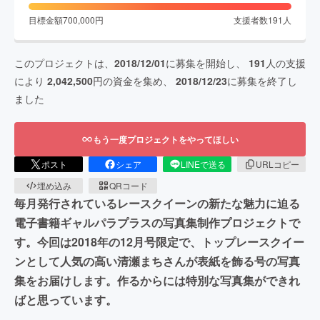
目標金額
700,000
円
支援者数
191
人
このプロジェクトは、
2018/12/01
に募集を開始し、
191
人の支援
により
2,042,500
円の資金を集め、
2018/12/23
に募集を終了し
ました
もう一度プロジェクトをやってほしい
ポスト
シェア
LINEで送る
URLコピー
埋め込み
QRコード
毎月発行されているレースクイーンの新たな魅力に迫る
電子書籍ギャルパラプラスの写真集制作プロジェクトで
す。今回は2018年の12月号限定で、トップレースクイー
ンとして人気の高い清瀬まちさんが表紙を飾る号の写真
集をお届けします。作るからには特別な写真集ができれ
ばと思っています。