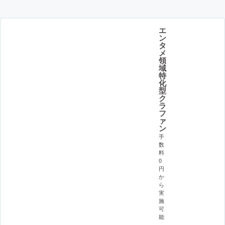
エ
ン
タ
メ
領
域
特
化
型
ク
ラ
フ
ァ
ン
手
数
料
0
円
か
ら
実
施
可
能
。