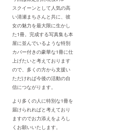
となります。詳
スクイーンとして人気の高
細は決まり次第
お伝えいたしま
い清瀬まちさんと共に、彼
す。 ※スペシャ
ル撮影イベント
女の魅力を最大限に生かし
は個別撮影とな
た1冊。完成する写真集も本
り。お渡し会イ
ベント日に実施
屋に並んでいるような特別
いたします。お
一人20分位を目
カバー付きの豪華な1冊に仕
安に1対1での撮
影となります。
上げたいと考えております
ので、多くの方から支援い
ただければ今後の活動の自
信につながります。
より多くの人に特別な1冊を
届けられればと考えており
ますのでお力添えをよろし
くお願いいたします。