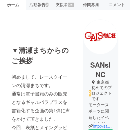
活動報告
支援者
仲間募集
コメント
ホーム
2
99+
▼清瀬まちからの
ご挨拶
SANsI
NC
初めまして、レースクイー
東京都
ンの清瀬まちです。
初めてのプ
ロジェクト
通常は電子書籍のみの販売
です
となるギャルパラプラスを
モータース
書籍化する企画の第1弾に声
ポーツに関
連したイベ
をかけて頂きました。
ントやグッ
http://sans-inc.net/
今回、表紙とメイングラビ