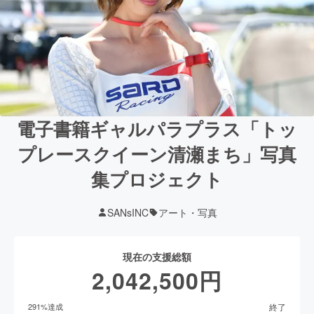
電子書籍ギャルパラプラス「トッ
プレースクイーン清瀬まち」写真
集プロジェクト
SANsINC
アート・写真
現在の支援総額
2,042,500
円
終了
291
%達成