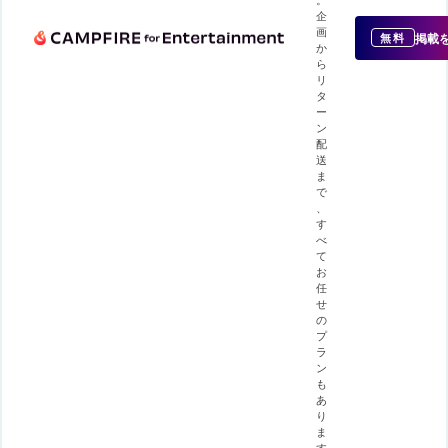
企
画
掲載
無料
か
ら
リ
タ
ー
ン
配
送
ま
で
、
す
べ
て
お
任
せ
の
プ
ラ
ン
も
あ
り
ま
す