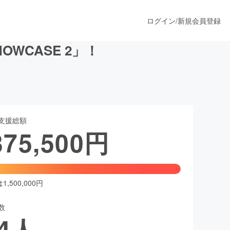
ログイン
/
新規会員登録
OWCASE 2」！
うすぐ公開されます
支援総額
プロダクト
375,500
円
ファッション
スポーツ
,500,000円
数
ア
ソーシャルグッド
4
人