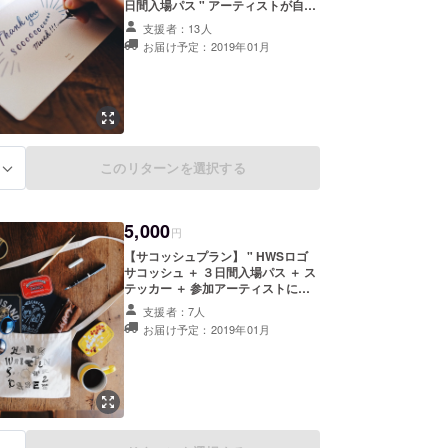
日間入場パス " アーティストが自身
ち上げました。
のスタイルで、１枚１枚丁寧に時に
支援者：13人
大胆に、ありがとうの思いを込めて
お届け予定：2019年01月
感謝の言葉をしたためます！ 【備
考】 ・感謝状はお名前ではなく
チョークボーイを名乗り始める。働いていたカフェを
Thanks! ありがとう！などの言葉を
店などの黒板を描く。
お送りします。 ・アーティストの指
名はできません。 ・感謝状は郵送
で、入場パスはメールでお送りいた
OUT LIFE COFFEE BREWERS（渋谷）、
します。
COMPANY（学芸大学）など、知り合い始めた友人
このリターンを選択する
る
に描く。
5,000
個展「FOODIE!」をギャラリーROCKET（原宿）で
円
の頃にはワークショップなどを積極的に開催してお
【サコッシュプラン】 " HWSロゴ
サコッシュ ＋ ３日間入場パス ＋ ス
化のお話をいただく。
テッカー ＋ 参加アーティストによ
E CUPS（名古屋）、ベーカリー foodscape!（大
る手描き感謝状 " A5ノートも入る、
支援者：7人
）などを手がける。
とてもいいサイズ感のHWSロゴサ
お届け予定：2019年01月
コッシュです。キャンバス地で洗濯
ももちろん大丈夫。ぜひペンとノー
著書「すばらしき手描きの世界（主婦の友社）」が出
トを入れてスケッチへGO!!! 【備
考】 ・感謝状はお名前ではなく
続き描きまくりで全国で出版記念イベントとワーク
Thanks! ありがとう！などの言葉を
を開催。
お送りします。 ・感謝状はアーティ
HARD CIDREなどの広告仕事が増え始める。
ストの指名はできません。 ・サコッ