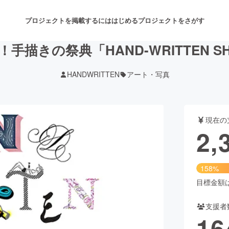
プロジェクトを掲載するには
はじめる
プロジェクトをさがす
描きの祭典「HAND-WRITTEN SH
HANDWRITTEN
アート・写真
注目のリターン
注目の新着プロジェクト
募集終了が近いプロジェクト
も
現在の
音楽
舞台・パフォーマンス
2,
ゲーム・サービス開発
フード・飲食店
158%
書籍・雑誌出版
アニメ・漫画
目標金額は1
支援者
チャレンジ
ビューティー・ヘルスケ
16