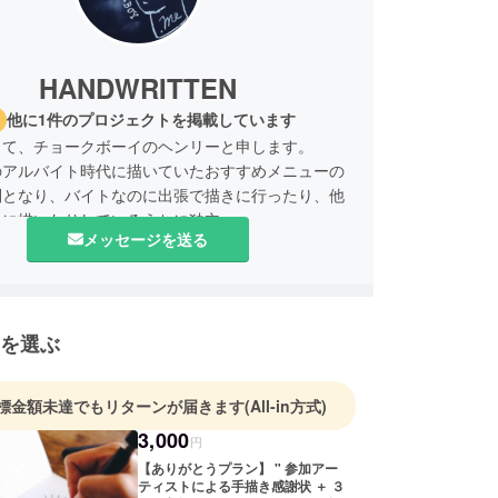
HANDWRITTEN
他に1件のプロジェクトを掲載しています
して、チョークボーイのヘンリーと申します。
のアルバイト時代に描いていたおすすめメニューの
判となり、バイトなのに出張で描きに行ったり、他
ェに描いたりしているうちに独立。
メッセージを送る
ョークだけでは無く万年筆やその他いろんな画材を
壁面の作品制作から企業の広告、CM、ロゴ制作や
ィング、雑誌メディア媒体へのイラストや挿絵の制
を選ぶ
当に幅広く仕事をさせていただいています。
本名は吉田幸平ですが、病院か銀行くらいでしか呼
ん。
標金額未達でもリターンが届きます
(All-in方式)
3,000
敵な手描きのアーティストを集めた【ハンド-リトゥ
円
ース】というイベントを10/13(金)、14(土)、
【ありがとうプラン】 " 参加アー
ティストによる手描き感謝状 ＋ ３
の期間に代官山birdで開催するために、このプロジェ