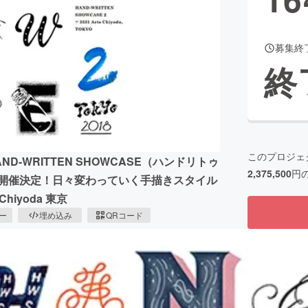
募集終
CAMPFIRE for Social Good
CAMPFIRE Creation
終
CAMPFIREふるさと納税
machi-ya
コミュニティ
このプロジェ
D-WRITTEN SHOWCASE（ハンドリトゥ
2,375,500
円
も開催決定！日々変わっていく手描きスタイル
 Chiyoda 東京
ピー
埋め込み
QRコード