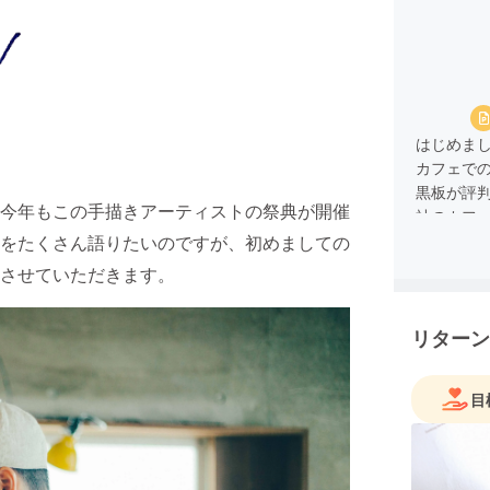
はじめま
カフェで
黒板が評
今年もこの手描きアーティストの祭典が開催
社のカフ
をたくさん語りたいのですが、初めましての
今ではチ
させていただきます。
使って、
ブランデ
リターン
作など本
ちなみに
ばれませ
目
今回、素
ン ショーケ
15(日)