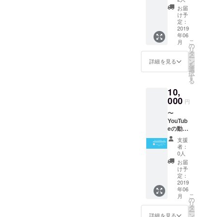
名前の
お届
記載〜
け予
月間PV
定：
約1.5万
2019
年06
の当会
こ
月
サイト
の
リ
にスポ
タ
ー
ンサー
ン
詳細を見る
を
として
選
択
お名前
す
る
の記載
10,
いたし
ます。
000
円
法人様
〜
も歓迎
YouTub
です。
eの動画
※支援
にスポ
時、必
支援
ンサー
ず備考
者：
名の掲
欄にご
0人
載〜 研
希望の
お届
修報告
お名前
け予
会の様
をご記
定：
子を納
2019
入くだ
年06
めた動
さい。
こ
月
画にス
記入の
の
リ
ポン
ない場
タ
ー
サーと
合は
ン
詳細を見る