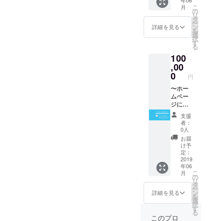
約1.5万
相談 ＊
こ
月
の当会
都内か
の
リ
サイト
ら遠方
タ
ー
にシル
の場合
ン
詳細を見る
を
バース
は別途
選
択
ポン
宿泊
す
る
サーと
代、交
100
してお
通費を
名前の
,00
いただ
記載い
く場合
0
円
たしま
がござ
す。 法
〜ホー
いま
人様も
ムペー
す。
歓迎で
ジに
す。 ※
ゴール
支援
支援
ドスポ
者：
時、必
ンサー
0人
ず備考
として
お届
欄にご
お名前
け予
希望の
の記
定：
お名前
載〜 月
2019
年06
をご記
間PV約
こ
月
入くだ
1.5万の
の
リ
さい。
当会サ
タ
ー
記入の
イトに
ン
詳細を見る
を
ない場
ゴール
選
択
合は
ドスポ
す
る
CAMPF
ンサー
このプロ