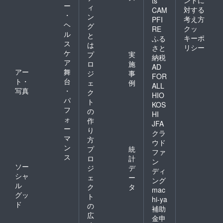
ts
ー
ィ
対する
CAM
・
ン
考え方
PFI
ヘ
グ
クッ
RE
ル
と
キーポ
ふる
ス
は
リシー
さと
ケ
プ
実
納税
ア
ロ
施
AD
アー
舞
ジ
事
FOR
ト・
台
ェ
例
ALL
写真
・
ク
HIO
パ
ト
KOS
フ
の
HI
ォ
作
JFA
ー
り
クラ
マ
方
ウド
ン
プ
統
ファ
ス
ロ
計
ン
ソー
ジ
デ
ディ
シャ
ェ
ー
ング
ル
ク
タ
mac
グッ
ト
hi-ya
ド
の
補助
広
金申