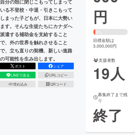
自分の殻に閉じこもってしまって
円
いる不登校・中退・引きこもって
まちづくり・地域活性化
しまった子どもが、日本に大勢い
ます。そんな生徒たちにカナダへ
CAMPFIRE for Social Good
CAMPFIRE Creation
6%
派遣する補助金を支給すること
CAMPFIREふるさと納税
machi-ya
コミュニティ
目標金額は
で、外の世界を触れさせること
3,000,000円
で、立ち直りの契機、新しい進路
の可能性を生み出します。
支援者数
19
人
ポスト
シェア
LINEで送る
URLコピー
埋め込み
QRコード
募集終了まで残
り
終了