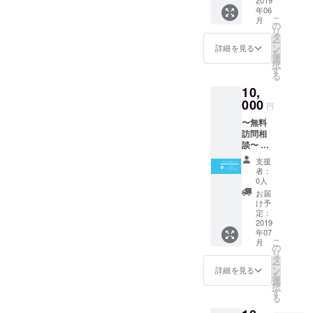
書きに
年06
て届け
こ
月
させて
の
リ
いただ
タ
ー
きま
ン
詳細を見る
を
す。
選
択
す
る
10,
000
円
〜無料
訪問相
談〜 当
会の不
支援
登校・
者：
引きこ
0人
もりの
お届
プロ
け予
フェッ
定：
ショナ
2019
年07
ルを御
こ
月
宅へ派
の
リ
遣しま
タ
ー
す
ン
詳細を見る
を
選
択
す
る