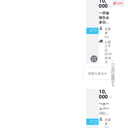
10,
残り47
000
円
〜研修
報告会
参加
権〜 留
支援
学した
者：
生徒に
3人
よる研
お届
修報告
け予
会に招
定：
待いた
2019
年06
しま
こ
月
す。 ＊
の
リ
都内近
タ
ー
郊にて
ン
詳細を見る
を
６月９
選
択
日に実
す
る
施予定
10,
000
円
〜ホー
ムペー
ジにス
ポン
支援
サーと
者：
してお
2人