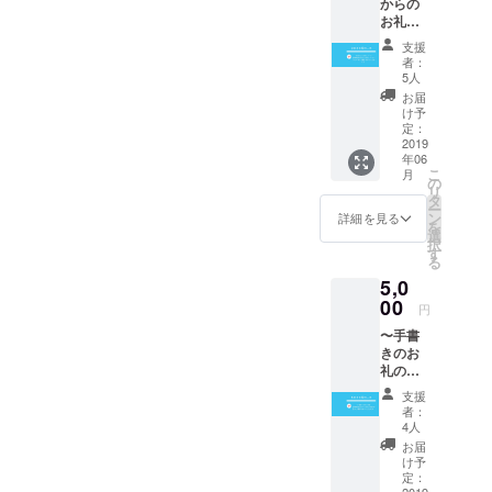
からの
お礼の
メー
支援
ル〜 留
者：
学参加
5人
生徒か
お届
らのお
け予
礼の
定：
メッ
2019
年06
セージ
こ
月
をメー
の
リ
ルにて
タ
ー
届けさ
ン
詳細を見る
を
せてい
選
択
ただき
す
る
ます
5,0
00
円
〜手書
きのお
礼の手
紙〜 留
支援
学参加
者：
生徒か
4人
らのお
お届
礼の手
け予
紙を手
定：
2019