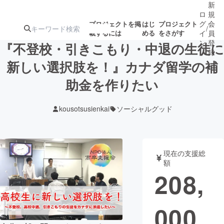
新
ロ
規
グ
会
プロジェクトを掲
はじ
プロジェクト
/
載するには
める
をさがす
イ
員
ン
登
『不登校・引きこもり・中退の生徒に
録
新しい選択肢を！』カナダ留学の補
助金を作りたい
人気のプロ
注目のリ
注目の新着プロ
募集終了が近いプ
もうすぐ公開
ジェクト
ターン
ジェクト
ロジェクト
されます
kousotsusienkai
ソーシャルグッド
アート・写真
音楽
現在の支援総
テクノロジー・ガジェット
ゲーム・サ
額
208,
映像・映画
書籍・雑誌
000
ビジネス・起業
チャレンジ