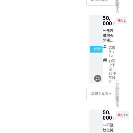
を
して冒
CAMPF
選
択
頭にお
IREの
す
る
名前を
ユー
50,
掲載し
ザー名
残り2
ます ※
000
を掲載
円
支援
いたし
〜代表
時、必
ます。
講演会
ず備考
ご了承
開催
欄にご
くださ
権〜 不
希望の
い。
支援
登校指
お名前
者：
導歴３
をご記
1人
０年以
入くだ
お届
上の当
さい。
け予
会代表
記入の
定：
杉浦孝
2019
ない場
年08
宣の講
合は
こ
月
演会を
CAMPF
の
リ
開催す
IREの
タ
ー
る権利
ユー
ン
詳細を見る
を
です ＊
ザー名
選
択
場所、
を掲載
す
る
時期に
いたし
50,
関して
ます。
残り10
はメッ
000
ご了承
円
セージ
くださ
〜不登
にて要
い。
校生徒
相談 ＊