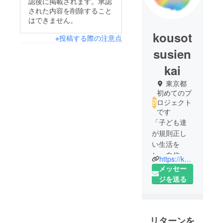
認後に掲載されます。承認
された内容を削除すること
はできません。
kousot
※投稿する際の注意点
susien
kai
東京都
初めてのプ
ロジェクト
です
「子ども達
が規則正し
い生活を
し 自信を
https://kousotsu.jp/
持ち自律し
メッセー
社会に貢献
ジを送る
する未来を
実現しま
す！」の
リターンを
ミッション