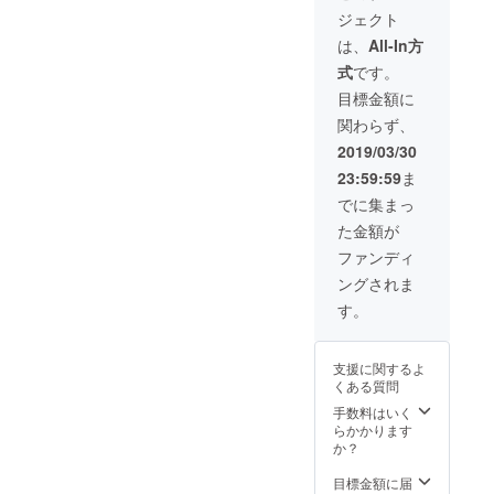
IREの
として
ジェクト
ユー
お名前
ザー名
の記載
は、
All-In方
を掲載
いたし
式
です。
いたし
ます。
ます。
※支援
目標金額に
ご了承
時、必
関わらず、
くださ
ず備考
い。
欄にご
2019/03/30
希望の
23:59:59
ま
お名前
をご記
でに集まっ
入くだ
た金額が
さい。
記入の
ファンディ
ない場
ングされま
合は
CAMPF
す。
IREの
ユー
ザー名
支援に関するよ
を掲載
くある質問
いたし
ます。
手数料はいく
ご了承
らかかります
くださ
か？
い。
目標金額に届