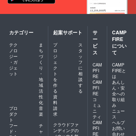
カテゴリー
起案サポート
サ
CAMP
ー
FIRE
テク
ま
プ
ス
ビ
につい
ノロ
ち
ロ
タ
ス
て
ジー
づ
ジ
ッ
・ガ
く
ェ
フ
CAM
CAMP
ジェ
り
ク
に
PFI
FIREと
ット
・
ト
相
RE
は
地
を
談
CAM
あんし
域
作
す
PFI
ん・安
活
る
る
RE
全への
性
資
コ
取り組
化
料
ミュ
み
プロ
音
請
ニ
ニュー
ダク
楽
求
ティ
ス
ト
CAM
ヘルプ
クラウドファ
フー
チ
PFI
お問い
ンディングの
ド・
ャ
RE
合わせ
ノウハウを無