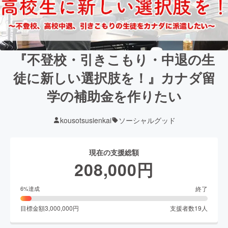
『不登校・引きこもり・中退の生
徒に新しい選択肢を！』カナダ留
学の補助金を作りたい
kousotsusienkai
ソーシャルグッド
現在の支援総額
208,000
円
終了
6
%達成
目標金額
3,000,000
円
支援者数
19
人