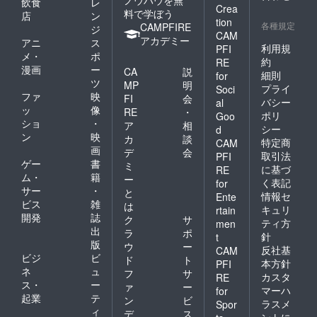
飲食
レ
Crea
料で学ぼう
店
ン
tion
各種規定
CAMPFIRE
ジ
CAM
アカデミー
アニ
ス
利用規
PFI
メ・
ポ
約
RE
漫画
ー
CA
説
細則
for
ツ
MP
明
プライ
Soci
ファ
映
FI
会
バシー
al
ッ
像
RE
・
ポリ
Goo
ショ
・
ア
相
シー
d
ン
映
カ
談
特定商
CAM
画
デ
会
取引法
PFI
ゲー
書
ミ
に基づ
RE
ム・
籍
ー
く表記
for
サー
・
と
情報セ
Ente
ビス
雑
は
キュリ
rtain
開発
誌
ク
サ
ティ方
men
出
ラ
ポ
針
t
版
ウ
ー
反社基
CAM
ビジ
ビ
ド
ト
本方針
PFI
ネ
ュ
フ
サ
カスタ
RE
ス・
ー
ァ
ー
マーハ
for
起業
テ
ン
ビ
ラスメ
Spor
ィ
デ
ス
ントに