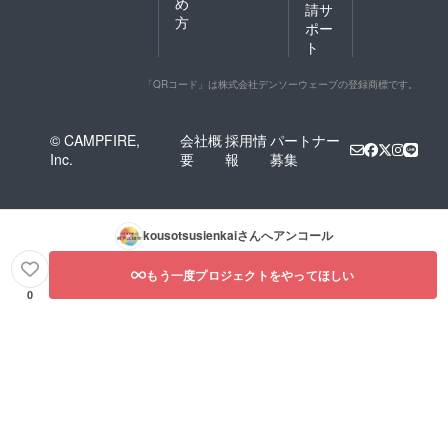
め
請サ
方
ポー
ト
「QRコード」は株式会社デンソーウェーブの登録商標です。
© CAMPFIRE,
会社概
採用情
パートナー
Inc.
要
報
募集
kousotsusienkai
さんへアンコール
もう一度プロジェクトをやってほしい
0