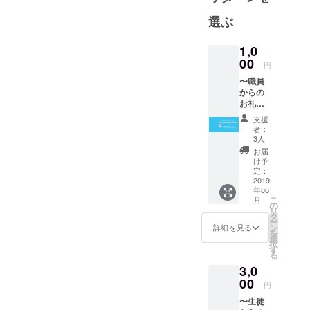
を掲げ、引
選ぶ
きこもり、
不登校・高
1,0
校中退など
00
円
の方に対
〜職員
し、進路選
からの
択の幅を広
お礼の
メー
げることを
支援
ル〜 当
者：
目的として
会職員
3人
からお
３３年活動
お届
礼の
け予
していま
メッ
定：
す。
セージ
2019
年06
をメー
こ
月
ルにて
の
リ
届けさ
タ
ー
せてい
ン
詳細を見る
を
ただき
選
択
ます。
す
る
3,0
00
円
〜生徒