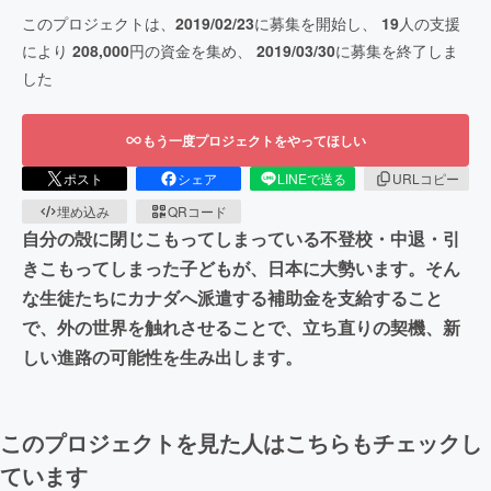
このプロジェクトは、
2019/02/23
に募集を開始し、
19
人の支援
により
208,000
円の資金を集め、
2019/03/30
に募集を終了しま
した
もう一度プロジェクトをやってほしい
ポスト
シェア
LINEで送る
URLコピー
埋め込み
QRコード
自分の殻に閉じこもってしまっている不登校・中退・引
きこもってしまった子どもが、日本に大勢います。そん
な生徒たちにカナダへ派遣する補助金を支給すること
で、外の世界を触れさせることで、立ち直りの契機、新
しい進路の可能性を生み出します。
このプロジェクトを見た人はこちらもチェックし
ています