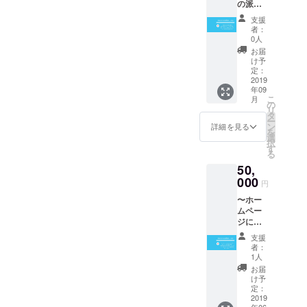
の派遣
都内か
の権
ら遠方
支援
利〜 当
の場合
者：
会の生
は別途
0人
徒をイ
宿泊
お届
ベント
代、交
け予
等に派
通費を
定：
遣しま
2019
いただ
年09
す（十
く場合
こ
月
分に立
がござ
の
リ
ち直り
いま
タ
ー
コミュ
す。
ン
詳細を見る
を
ニケー
選
択
ション
す
る
能力も
50,
ある生
徒で
000
円
す） 法
〜ホー
人様歓
ムペー
迎です
ジにシ
＊人
ルバー
数、場
支援
スポン
所、時
者：
サーと
期に関
1人
してお
しては
お届
名前の
メッ
け予
記載〜
セージ
定：
月間PV
2019
にて要
年06