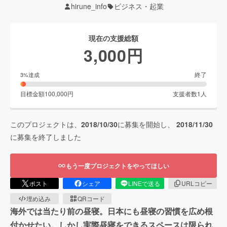
hirune_info
ビジネス・起業
現在の支援総額
3,000
円
終了
3
%達成
目標金額
100,000
円
支援者数
1
人
このプロジェクトは、
2018/10/30
に募集を開始し、
2018/11/30
に募集を終了しました
もう一度プロジェクトをやってほしい
ポスト
シェア
LINEで送る
URLコピー
埋め込み
QRコード
海外では当たり前の昼寝。日本にも昼寝の習慣を広め根
付かせたい。しかし実際昼寝をできるスペースは限られ