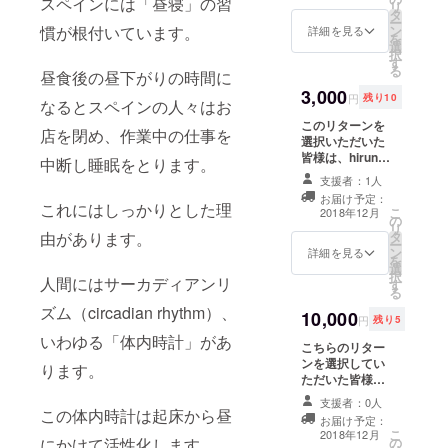
スペインには「昼寝」の習
リ
タ
メッセージ」を
ー
ン
慣が根付いています。
お届けします！
詳細を見る
を
選
択
す
る
昼食後の昼下がりの時間に
3,000
円
残り10
なるとスペインの人々はお
このリターンを
店を閉め、作業中の仕事を
選択いただいた
皆様は、hirune
中断し睡眠をとります。
サイト内にてお
支援者：1人
名前を掲示させ
お届け予定：
ていただきま
これにはしっかりとした理
こ
2018年12月
の
す！
リ
タ
由があります。
ー
ン
詳細を見る
を
選
択
人間にはサーカディアンリ
す
る
ズム（circadian rhythm）、
10,000
円
残り5
いわゆる「体内時計」があ
こちらのリター
ンを選択してい
ります。
ただいた皆様は
「hiruneスペー
支援者：0人
スの利用料を永
この体内時計は起床から昼
お届け予定：
年30％OFF」と
こ
2018年12月
の
にかけて活性化します。
させていただき