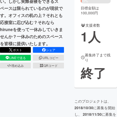
3%
い。しかし実際昼寝をできるス
目標金額は
ペースは限られているのが現状で
まちづくり・地域活性化
100,000円
す。オフィスの机の上？それとも
応接室に忍び込む？それなら
支援者数
CAMPFIRE for Social Good
CAMPFIRE Creation
hiruneを使って一休みしていきま
1
人
CAMPFIREふるさと納税
machi-ya
コミュニティ
せんか？一休みのためのスペース
を皆様に提供いたします。
ポスト
シェア
募集終了まで残
LINEで送る
URLコピー
り
埋め込み
QRコード
終了
このプロジェクトは、
2018/10/30
に募集を開始
し、
2018/11/30
に募集を