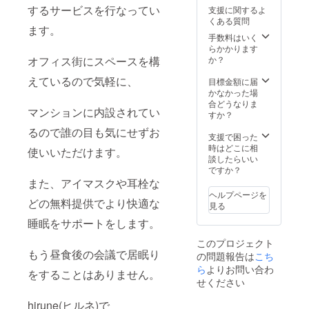
するサービスを行なってい
支援に関するよ
くある質問
ます。
手数料はいく
らかかります
か？
オフィス街にスペースを構
えているので気軽に、
目標金額に届
かなかった場
合どうなりま
マンションに内設されてい
すか？
るので誰の目も気にせずお
支援で困った
時はどこに相
使いいただけます。
談したらいい
ですか？
また、アイマスクや耳栓な
ヘルプページを
どの無料提供でより快適な
見る
睡眠をサポートをします。
このプロジェクト
もう昼食後の会議で居眠り
の問題報告は
こち
ら
よりお問い合わ
をすることはありません。
せください
hirune(ヒルネ)で