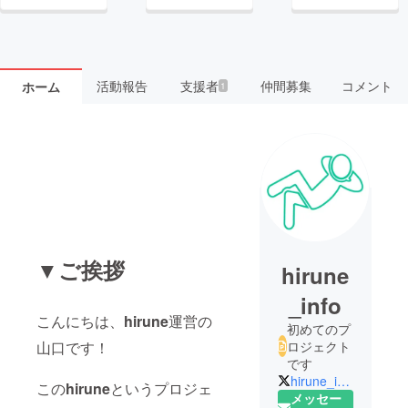
活動報告
支援者
仲間募集
コメント
ホーム
1
▼ご挨拶
hirune
_info
こんにちは、
hirune
運営の
初めてのプ
山口です！
ロジェクト
です
hirune_info
この
hirune
というプロジェ
メッセー