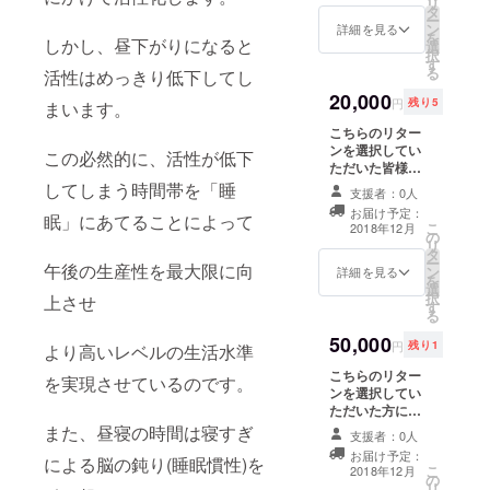
リ
タ
ます！
ー
ン
詳細を見る
を
しかし、昼下がりになると
選
択
す
る
活性はめっきり低下してし
20,000
円
残り5
まいます。
こちらのリター
ンを選択してい
この必然的に、活性が低下
ただいた皆様に
は 支援者様の勤
してしまう時間帯を「睡
支援者：0人
務地を優先的に
お届け予定：
眠」にあてることによって
考慮し、利用し
こ
2018年12月
の
やすい場所にス
リ
タ
ペースを確保い
ー
午後の生産性を最大限に向
ン
たします。 ＊こ
詳細を見る
を
選
のリターンは東
択
上させ
す
京都の２３区内
る
限定とさせてい
50,000
ただきます。
円
残り1
より高いレベルの生活水準
こちらのリター
を実現させているのです。
ンを選択してい
ただいた方に
は、このリター
また、昼寝の時間は寝すぎ
支援者：0人
ンの他すべての
お届け予定：
による脳の鈍り(睡眠慣性)を
リターンを付与
こ
2018年12月
の
するのと、希望
リ