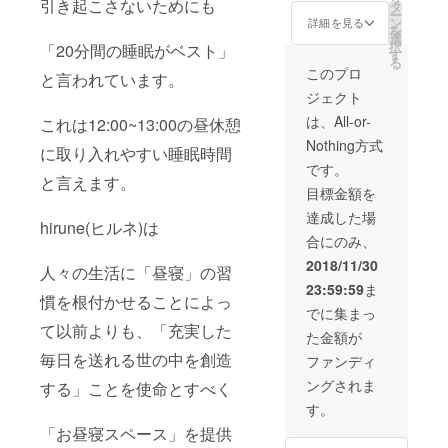
引き起こさないためにも
タ
制で「hirune」
ー
ン
の一員として
詳細を見る
を
選
サービスを拡大
択
「20分間の睡眠がベスト」
す
する権利を進呈
る
します。 現在
このプロ
と言われています。
hiruneでは
ジェクト
Twitterアカウン
ト、Facebook
は、All-or-
これは12:00~13:00の昼休憩
ページを発信源
Nothing方式
として使用して
に取り入れやすい睡眠時間
います。それら
です。
と言えます。
を使いどんどん
目標金額を
発信してもらう
ほかに、hirune
達成した場
hirune(ヒルネ)は
開催場所の選定
合にのみ、
や、それぞれが
考えるhiruneを
2018/11/30
人々の生活に「昼寝」の習
拡大するための
23:59:59
ま
方法を試して
慣を根付かせることによっ
いっていただけ
でに集まっ
たらと考えてい
て以前よりも、「充実した
た金額が
ます。
毎日を送れる世の中を創造
ファンディ
ングされま
する」ことを使命とすべく
す。
「お昼寝スペース」を提供