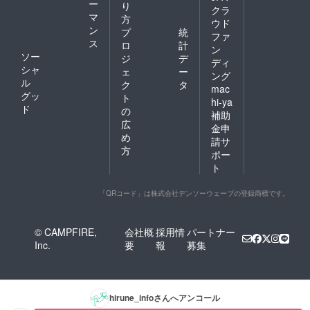
ー
り
クラ
マ
方
ウド
ン
プ
統
ファ
ス
ロ
計
ン
ソー
ジ
デ
ディ
シャ
ェ
ー
ング
ル
ク
タ
mac
グッ
ト
hi-ya
ド
の
補助
広
金申
め
請サ
方
ポー
ト
「QRコード」は株式会社デンソーウェーブの登録商標です。
© CAMPFIRE,
会社概
採用情
パートナー
Inc.
要
報
募集
hirune_info
さんへアンコール