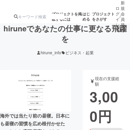
新
ロ
規
グ
会
プロジェクトを掲
はじ
プロジェクト
/
載するには
める
をさがす
イ
員
ン
登
hiruneであなたの仕事に更なる飛躍
録
を
人気のプロ
注目のリ
注目の新着プロ
募集終了が近いプ
もうすぐ公開
hirune_info
ビジネス・起業
ジェクト
ターン
ジェクト
ロジェクト
されます
アート・写真
音楽
現在の支援総
額
3,00
テクノロジー・ガジェット
ゲーム・サ
0
円
映像・映画
書籍・雑誌
海外では当たり前の昼寝。日本に
も昼寝の習慣を広め根付かせた
ビジネス・起業
チャレンジ