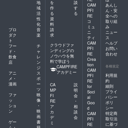
地
を
談
CAM
あんし
域
作
す
PFI
ん・安
活
る
る
RE
全への
性
資
コ
取り組
化
料
ミュ
み
プロ
音
請
ニ
ニュー
ダク
楽
求
ティ
ス
ト
CAM
ヘルプ
クラウドファ
フー
チ
PFI
お問い
ンディングの
ド・
ャ
RE
合わせ
ノウハウを無
飲食
レ
Crea
料で学ぼう
店
ン
tion
各種規定
CAMPFIRE
ジ
CAM
アカデミー
アニ
ス
利用規
PFI
メ・
ポ
約
RE
漫画
ー
CA
説
細則
for
ツ
MP
明
プライ
Soci
ファ
映
FI
会
バシー
al
ッ
像
RE
・
ポリ
Goo
ショ
・
ア
相
シー
d
ン
映
カ
談
特定商
CAM
画
デ
会
取引法
PFI
ゲー
書
ミ
に基づ
RE
ム・
籍
ー