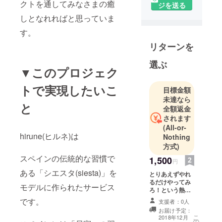
クトを通してみなさまの癒
ジを送る
しとなれればと思っていま
す。
リターンを
選ぶ
▼このプロジェク
トで実現したいこ
目標金額
未達なら
と
全額返金
されます
(All-or-
hirune(ヒルネ)は
Nothing
方式)
スペインの伝統的な習慣で
1,500
円
ある「シエスタ(siesta)」を
とりあえずやれ
るだけやってみ
モデルに作られたサービス
ろ！という熱い
意思で背中をた
です。
支援者：0人
たいてくれる方
お届け予定：
には 「運営メン
こ
2018年12月
の
バーからの熱い