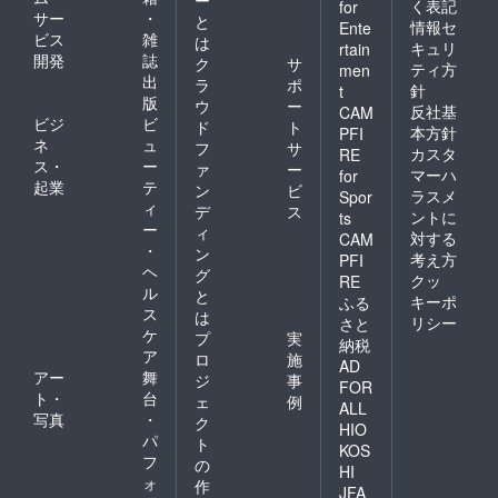
く表記
for
サー
・
と
情報セ
Ente
ビス
雑
は
キュリ
rtain
開発
誌
ク
サ
ティ方
men
出
ラ
ポ
針
t
版
ウ
ー
反社基
CAM
ビジ
ビ
ド
ト
本方針
PFI
ネ
ュ
フ
サ
カスタ
RE
ス・
ー
ァ
ー
マーハ
for
起業
テ
ン
ビ
ラスメ
Spor
ィ
デ
ス
ントに
ts
ー
ィ
対する
CAM
・
ン
考え方
PFI
ヘ
グ
クッ
RE
ル
と
キーポ
ふる
ス
は
リシー
さと
ケ
プ
実
納税
ア
ロ
施
AD
アー
舞
ジ
事
FOR
ト・
台
ェ
例
ALL
写真
・
ク
HIO
パ
ト
KOS
フ
の
HI
ォ
作
JFA