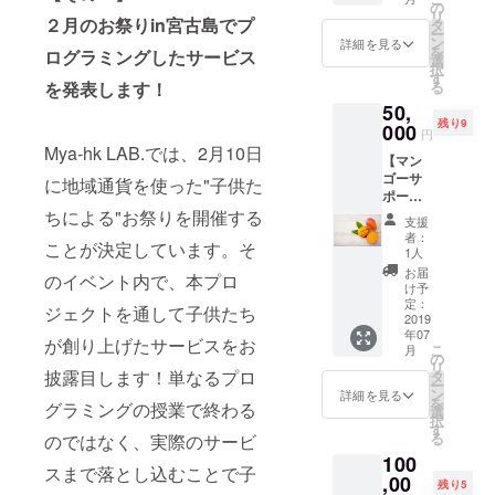
ゼント
の
リ
(S/M/L)
２月のお祭りin宮古島でプ
タ
ー
(白) ※現
ン
詳細を見る
を
ログラミングしたサービス
在デザ
選
択
イン中
す
を発表します！
る
です。
50,
・HPに
残り9
名前掲
000
円
載（ベ
Mya-hk LAB.では、2月10日
【マン
タ打
ゴーサ
ち） ・
に地域通貨を使った"子供た
ポー
活動報
ター】
ちによる"お祭りを開催する
告を
支援
・宮古
メール
者：
ことが決定しています。そ
島の美
させて
1人
味しい
いただ
お届
のイベント内で、本プロ
マン
きま
け予
ゴー
す。
定：
ジェクトを通して子供たち
(5000円
2019
年07
相当)を
が創り上げたサービスをお
こ
月
お届け
の
リ
しま
披露目します！単なるプロ
タ
ー
す。 ・
ン
詳細を見る
を
グラミングの授業で終わる
運営メ
選
択
ンバー
す
る
のではなく、実際のサービ
がミ
100
ラーレ
スまで落とし込むことで子
ス一眼
,00
残り5