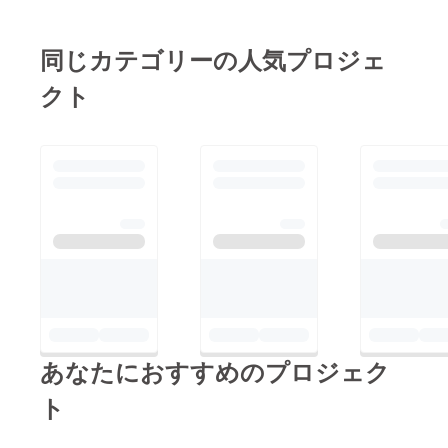
タートします。みなさ
します！
ま、２月１０日のお祭
同じカテゴリーの人気プロジェ
りを楽しみにしていて
ください！私たち
クト
Mya-hk LAB.（みゃー
くラボ）は引き続き全
力で走ります！！今後
とも応援のほどよろし
くお願いいたします！
あなたにおすすめのプロジェク
ト