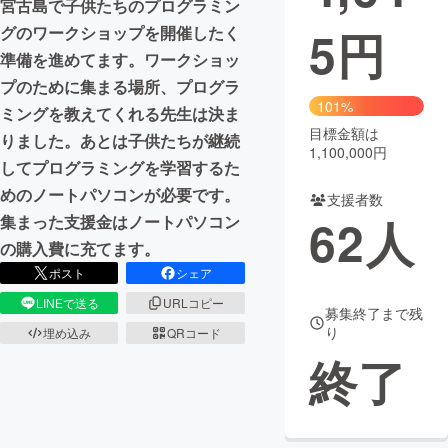
宮古島で子供たちのプログラミン
5
円
グのワークショップを開催したく
まちづくり・地域活性化
準備を進めてます。ワークショッ
プのために集まる場所、プログラ
CAMPFIRE for Social Good
CAMPFIRE Creation
101%
ミングを教えてくれる先生は決ま
CAMPFIREふるさと納税
machi-ya
コミュニティ
目標金額は
りました。あとは子供たちが継続
1,100,000円
してプログラミングを学習するた
めのノートパソコンが必要です。
支援者数
62
人
集まった支援金はノートパソコン
の購入費に充てます。
ポスト
シェア
LINEで送る
URLコピー
募集終了まで残
り
埋め込み
QRコード
終了