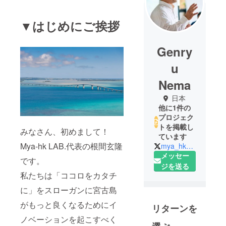
▼はじめにご挨拶
Genry
u
Nema
日本
他に1件の
プロジェク
トを掲載し
みなさん、初めまして！
ています
Mya-hk LAB.代表の根間玄隆
mya_hk_lab
メッセー
です。
ジを送る
私たちは「ココロをカタチ
に」をスローガンに宮古島
がもっと良くなるためにイ
リターンを
ノベーションを起こすべく