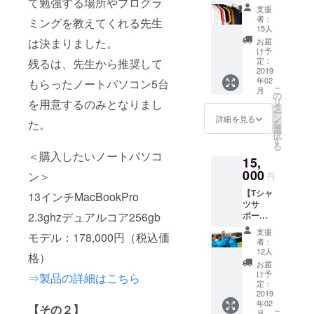
て勉強する場所やプログラ
ター】
報告を
支援
・２月
メール
者：
ミングを教えてくれる先生
冬祭り
させて
15人
のス
いただ
は決まりました。
お届
タッフT
きま
け予
シャツ
す。
定：
残るは、先生から推奨して
プレゼ
2019
年02
もらったノートパソコン5台
ント
こ
月
(S/M/L)
の
リ
を用意するのみとなりまし
(白) ※現
タ
ー
在デザ
ン
詳細を見る
た。
を
イン中
選
択
です。
す
る
＜購入したいノートパソコ
15,
000
ン＞
円
【Tシャ
13インチMacBookPro
ツサ
2.3ghzデュアルコア256gb
ポー
タープ
支援
モデル：178,000円（税込価
レミア
者：
ム】 ・
12人
格）
２月冬
お届
祭りの
け予
⇒製品の詳細はこちら
スタッ
定：
フTシャ
2019
年02
ツプレ
【その２】
こ
月