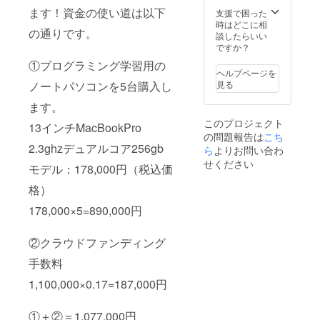
した宮
ます！資金の使い道は以下
ち） ・
古島の
支援で困った
活動報
美しい
時はどこに相
の通りです。
告を
スポッ
談したらいい
メール
トの写
ですか？
いたし
真をダ
①プログラミング学習用の
ます。
ウン
ヘルプページを
ロード
ノートパソコンを5台購入し
見る
できる
権利。
ます。
・活動
このプロジェクト
13インチMacBookPro
報告を
の問題報告は
こち
メール
2.3ghzデュアルコア256gb
ら
よりお問い合わ
させて
いただ
せください
モデル：178,000円（税込価
きま
す。
格）
178,000×5=890,000円
②クラウドファンディング
手数料
1,100,000×0.17=187,000円
①＋②＝1,077,000円