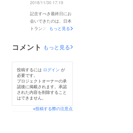
たみなさま、本当に、
2018/11/30 17:19
だけると嬉しいです！
本当に、本当にありが
引き続き応援のほどよ
記念すべき最終日にお
とうございます！！！
ろしくお願いいたしま
会いできたのは、日本
今回のクラウドファン
す！
トランスオーシャン航
もっと見る
ディングでは、多くの
空（ＪＴＡ）宮古支社
ことを勉強することが
長の小堀健一さん。実
コメント
できました。熱意の量
もっと見る
は、Mya-hk LAB.のメ
が相手の心を動かすと
ンバーでもあります！
いうこと。例え難しい
「宮古島をもっと盛り
ことでも、仲間がいれ
投稿するには
ログイン
が
上げたい」その想い
必要です。
ば乗り越えていけるこ
で、立ち上げ当初から
プロジェクトオーナーの承
と。宮古島を愛する人
認後に掲載されます。承認
一緒に歩んでいる仲間
が世界中にいるという
された内容を削除すること
です。残り7時間。も
はできません。
こと。子供の未来を多
うゴールが見えてきて
くの人が温かい心で応
※投稿する際の注意点
います。最後までメン
援しているというこ
バーで走り切りま
と。ここから学生によ
す！！！どうかご支援
るプログラミングがス
のほどよろしくお願い