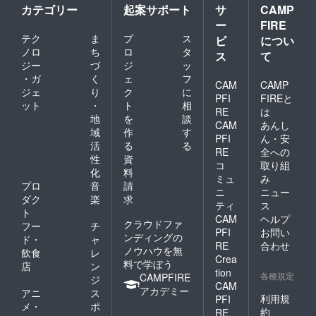
カテゴリー
起案サポート
サ
CAMP
ー
FIRE
テク
ま
プ
ス
ビ
につい
ノロ
ち
ロ
タ
ス
て
ジー
づ
ジ
ッ
・ガ
く
ェ
フ
CAM
CAMP
ジェ
り
ク
に
PFI
FIREと
ット
・
ト
相
RE
は
地
を
談
CAM
あんし
域
作
す
PFI
ん・安
活
る
る
RE
全への
性
資
コ
取り組
化
料
ミュ
み
プロ
音
請
ニ
ニュー
ダク
楽
求
ティ
ス
ト
CAM
ヘルプ
クラウドファ
フー
チ
PFI
お問い
ンディングの
ド・
ャ
RE
合わせ
ノウハウを無
飲食
レ
Crea
料で学ぼう
店
ン
tion
各種規定
CAMPFIRE
ジ
CAM
アカデミー
アニ
ス
利用規
PFI
メ・
ポ
約
RE