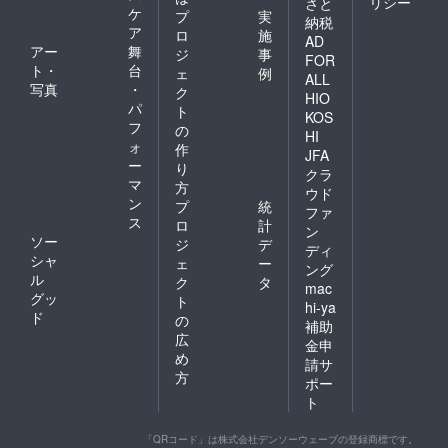
リシー
さと
ケ
プ
実
納税
ア
ロ
施
AD
アー
舞
ジ
事
FOR
ト・
台
ェ
例
ALL
写真
・
ク
HIO
パ
ト
KOS
フ
の
HI
ォ
作
JFA
ー
り
クラ
マ
方
ウド
ン
プ
統
ファ
ス
ロ
計
ン
ソー
ジ
デ
ディ
シャ
ェ
ー
ング
ル
ク
タ
mac
グッ
ト
hi-ya
ド
の
補助
広
金申
め
請サ
方
ポー
ト
「QRコード」は株式会社デンソーウェーブの登録商標です。