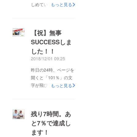
しめています。改めて
もっと見る
ありがとうございま
す！現在はメンバー
で、パソコンの購入に
【祝】無事
向けて急ピッチで動い
SUCCESSしま
ているところです＾＾
した！！
今後の活動報告は、
Mya-hk LAB.（みゃー
2018/12/01 09:25
くラボ）の公式
昨日の24時、ページを
Facebookページで
開くと「101％」の文
アップしていきます。
字が飛び込んできまし
もっと見る
ぜひ覗いてみてくださ
た。ご支援してくれた
い♪▼Mya-hk LAB.公
みなさま、シェアをし
式Facebookページ
てくれたみなさま、お
https://www.facebook.
残り7時間。あ
知り合いの方に声をか
com/Mya-hk-LAB-
と7％で達成し
けてくれたみなさま、
250086705856775/そ
ます！
応援メッセージをくれ
してぜひコメントいた