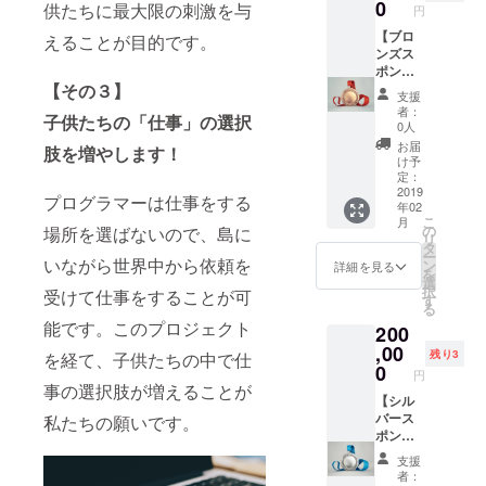
レフカ
0
供たちに最大限の刺激を与
円
メラで
撮影し
【ブロ
えることが目的です。
た宮古
ンズス
島の美
ポン
【その３】
しいス
サー】
支援
ポット
・Mya-
者：
子供たちの「仕事」の選択
の写真
hk LAB
0人
をダウ
のweb
お届
肢を増やします！
ンロー
ページ
け予
ドでき
にロゴ
定：
る権
マーク
2019
プログラマーは仕事をする
年02
利。 ・
（小サ
こ
月
HPに名
イズ）
の
場所を選ばないので、島に
リ
前掲載
を掲載
タ
ー
（ベタ
いたし
いながら世界中から依頼を
ン
詳細を見る
を
打ち）
ます。
選
択
受けて仕事をすることが可
・活動
・２月
す
る
報告を
冬祭り
能です。このプロジェクト
200
メール
のス
しま
タッフT
,00
残り3
を経て、子供たちの中で仕
す。
シャツ
0
円
プレゼ
事の選択肢が増えることが
ント
【シル
(S/M/L)
バース
私たちの願いです。
(白) ※現
ポン
在デザ
サー】
支援
イン中
・Mya-
者：