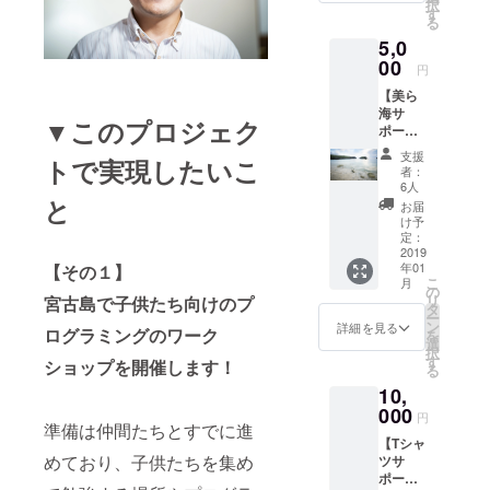
択
す
る
5,0
00
円
【美ら
海サ
▼このプロジェク
ポー
ター】
支援
トで実現したいこ
・運営
者：
メン
6人
バーが
と
お届
ミラー
け予
レス一
定：
眼レフ
2019
年01
【その１】
カメラ
こ
月
で撮影
の
リ
宮古島で子供たち向けのプ
した宮
タ
ー
古島の
ン
詳細を見る
ログラミングのワーク
を
美しい
選
択
スポッ
す
ショップを開催します！
る
トの写
10,
真をダ
ウン
000
円
準備は仲間たちとすでに進
ロード
【Tシャ
できる
めており、子供たちを集め
ツサ
権利。
ポー
・活動