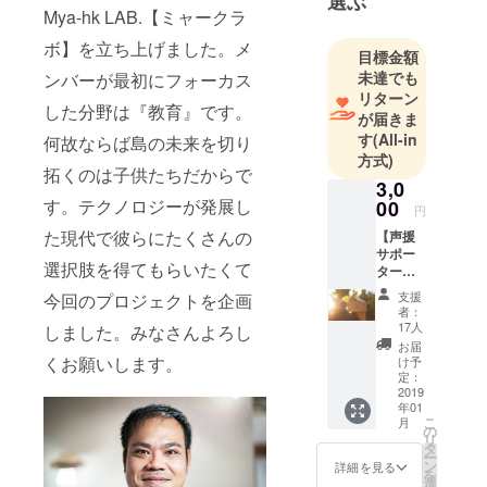
選ぶ
Mya-hk LAB.【ミャークラ
ボ】を立ち上げました。メ
目標金額
未達でも
ンバーが最初にフォーカス
リターン
した分野は『教育』です。
が届きま
す
(All-in
何故ならば島の未来を切り
方式)
拓くのは子供たちだからで
3,0
す。テクノロジーが発展し
00
円
た現代で彼らにたくさんの
【声援
サポー
選択肢を得てもらいたくて
ター】
・活動
支援
今回のプロジェクトを企画
報告を
者：
メール
17人
しました。みなさんよろし
させて
お届
いただ
くお願いします。
け予
きま
定：
す。
2019
年01
こ
月
の
リ
タ
ー
ン
詳細を見る
を
選