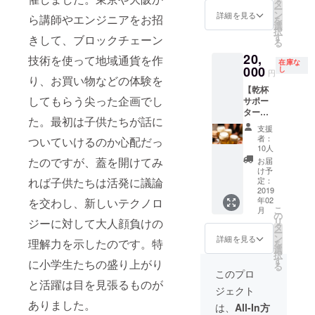
権利。
の生徒
を掲載
タ
ー
・活動
を参加
いたし
ン
詳細を見る
ら講師やエンジニアをお招
を
報告を
させて
ます。
選
択
メール
いただ
・プロ
す
きして、ブロックチェーン
る
させて
けま
グラミ
20,
いただ
す）※高
ング教
技術を使って地域通貨を作
在庫な
きま
校生以
室への
000
し
円
り、お買い物などの体験を
す。
上推奨
推薦
【乾杯
・２月
権・・
してもらう尖った企画でし
サポー
冬祭り
・2枠
ター】
のス
（今後
た。最初は子供たちが話に
・Mya-
タッフT
宮古島
支援
hk LAB
シャツ
で開催
者：
ついていけるのか心配だっ
メン
プレゼ
される
10人
バーと
ント
プログ
たのですが、蓋を開けてみ
お届
の飲み
(S/M/L)
ラミン
け予
会に参
(白) ※現
グ教室
定：
れば子供たちは活発に議論
加でき
2019
在デザ
へ任意
年02
を交わし、新しいテクノロ
る権利
イン中
の生徒
こ
月
です。
です。
を参加
の
リ
ジーに対して大人顔負けの
運営の
・ス
させて
タ
ー
裏話や
タッフT
いただ
ン
詳細を見る
理解力を示したのです。特
を
苦労話
シャツ
けま
選
択
を語り
にロゴ
す）※高
す
に小学生たちの盛り上がり
る
会えま
マーク
校生以
このプロ
す。 ※
（小サ
上推奨
と活躍は目を見張るものが
ジェクト
飲食代
イズ）
・２月
や会場
ありました。
を掲載
冬祭り
は、
All-In方
までの