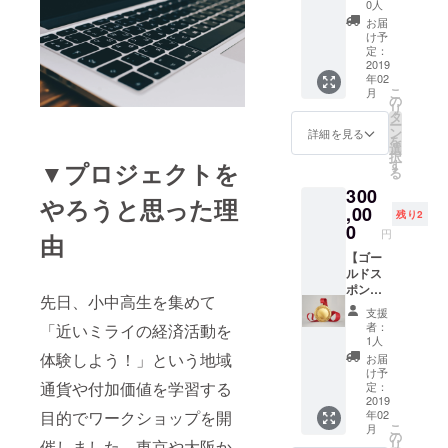
です。
hk LAB
0人
・ス
のweb
お届
タッフT
ページ
け予
シャツ
にロゴ
定：
にロゴ
マーク
2019
年02
マーク
（大サ
こ
月
（小サ
イズ）
の
リ
イズ）
を掲載
タ
ー
を掲載
いたし
ン
詳細を見る
を
いたし
ます。
選
択
ます。
・Mya-
す
▼プロジェクトを
る
・運営
hk LAB
300
メン
が主催
やろうと思った理
バーが
するプ
,00
残り2
ミラー
ログラ
0
円
由
レス一
ミング
眼レフ
教室へ
【ゴー
カメラ
の推薦
ルドス
で撮影
権・・
ポン
先日、小中高生を集めて
した宮
・１枠
サー】
支援
古島の
（今後
・Mya-
者：
「近いミライの経済活動を
美しい
宮古島
hk LAB
1人
スポッ
で開催
のweb
体験しよう！」という地域
お届
トの写
される
ページ
け予
真をダ
プログ
にロゴ
通貨や付加価値を学習する
定：
ウン
ラミン
マーク
2019
年02
目的でワークショップを開
ロード
グ教室
（大サ
こ
月
できる
へ任意
イズ）
の
リ
催しました。東京や大阪か