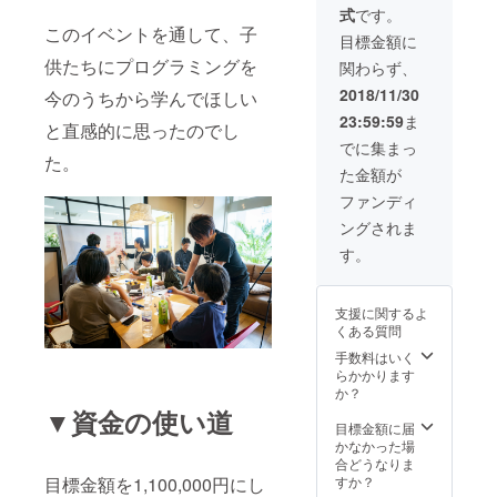
いたし
のス
式
です。
交通費
ます。
タッフT
このイベントを通して、子
などは
・運営
シャツ
目標金額に
自己負
メン
プレゼ
供たちにプログラミングを
関わらず、
担とな
バーが
ント
りま
ミラー
(S/M/L)
2018/11/30
今のうちから学んでほしい
す。
レス一
(白) ※現
23:59:59
ま
（2019
眼レフ
在デザ
と直感的に思ったのでし
年2月、
カメラ
イン中
でに集まっ
宮古島
た。
で撮影
です。
た金額が
の居酒
した宮
・ス
屋で開
古島の
タッフT
ファンディ
催予
美しい
シャツ
ングされま
定） ・
スポッ
にロゴ
２月冬
トの写
マーク
す。
祭りの
真をダ
（大サ
スタッ
ウン
イズ）
フTシャ
ロード
を掲載
支援に関するよ
ツプレ
できる
いたし
くある質問
ゼント
権利。
ます。
(S/M/L)
・活動
・運営
手数料はいく
(白) ※現
報告を
メン
らかかります
在デザ
メール
バーが
か？
イン中
させて
ミラー
▼資金の使い道
です。
いただ
レス一
目標金額に届
・HPに
きま
眼レフ
かなかった場
名前掲
す。
カメラ
合どうなりま
載（ベ
で撮影
目標金額を1,100,000円にし
すか？
タ打