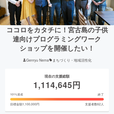
ココロをカタチに！宮古島の子供
達向けプログラミングワーク
ショップを開催したい！
Genryu Nema
まちづくり・地域活性化
現在の支援総額
1,114,645
円
終了
101
%達成
目標金額
1,100,000
円
支援者数
62
人