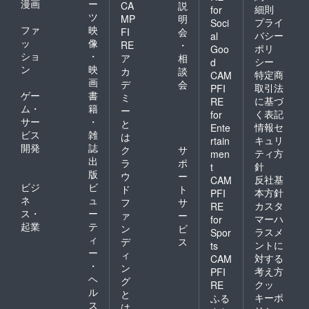
漫画
ー
CA
説
細則
for
ツ
MP
明
プライ
Soci
ファ
映
FI
会
バシー
al
ッ
像
RE
・
ポリ
Goo
ショ
・
ア
相
シー
d
ン
映
カ
談
特定商
CAM
画
デ
会
取引法
PFI
ゲー
書
ミ
に基づ
RE
ム・
籍
ー
く表記
for
サー
・
と
情報セ
Ente
ビス
雑
は
キュリ
rtain
開発
誌
ク
サ
ティ方
men
出
ラ
ポ
針
t
版
ウ
ー
反社基
CAM
ビジ
ビ
ド
ト
本方針
PFI
ネ
ュ
フ
サ
カスタ
RE
ス・
ー
ァ
ー
マーハ
for
起業
テ
ン
ビ
ラスメ
Spor
ィ
デ
ス
ントに
ts
ー
ィ
対する
CAM
・
ン
考え方
PFI
ヘ
グ
クッ
RE
ル
と
キーポ
ふる
ス
は