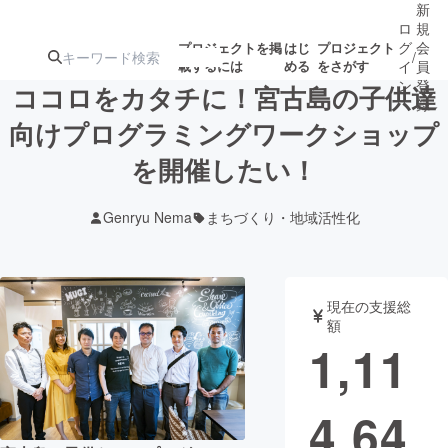
新
ロ
規
グ
会
プロジェクトを掲
はじ
プロジェクト
/
載するには
める
をさがす
イ
員
ン
登
ココロをカタチに！宮古島の子供達
録
向けプログラミングワークショップ
を開催したい！
人気のプロ
注目のリ
注目の新着プロ
募集終了が近いプ
もうすぐ公開
ジェクト
ターン
ジェクト
ロジェクト
されます
Genryu Nema
まちづくり・地域活性化
アート・写真
音楽
現在の支援総
テクノロジー・ガジェット
ゲーム・サ
額
1,11
映像・映画
書籍・雑誌
4,64
ビジネス・起業
チャレンジ