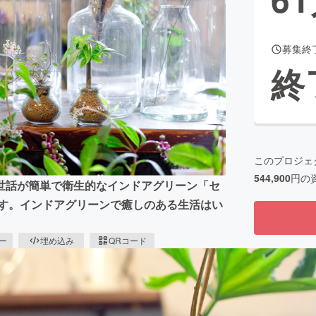
募集終
CAMPFIRE for Social Good
CAMPFIRE Creation
終
CAMPFIREふるさと納税
machi-ya
コミュニティ
このプロジェ
544,900
円の
世話が簡単で衛生的なインドアグリーン「セ
です。インドアグリーンで癒しのある生活はい
ピー
埋め込み
QRコード