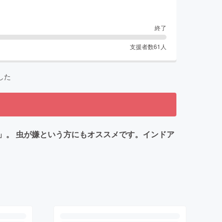
終了
支援者数
61
人
した
」。 虫が嫌という方にもオススメです。インドア