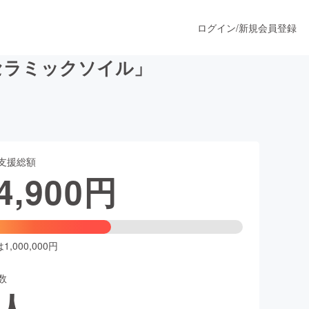
ログイン
/
新規会員登録
セラミックソイル」
うすぐ公開されます
支援総額
プロダクト
4,900
円
ファッション
スポーツ
,000,000円
数
ア
ソーシャルグッド
人