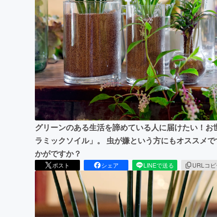
まちづくり・地域活性化
グリーンのある生活を諦めている人に届けたい！お
ラミックソイル」。 虫が嫌という方にもオススメ
かがですか？
ポスト
シェア
LINEで送る
URLコ