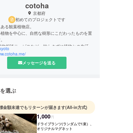
cotoha
京都府
初めてのプロジェクトです
にある観葉植物店。
い植物を中心に、自然な樹形にこだわったものを置
す。
の植物相談サービスなど、枯らさずに植物との生活を
kyoto
いただけるようにお手伝いができる店を目指してい
www.cotoha.me/
メッセージを送る
工、パルダリウムも扱っており、ご自宅や店舗の
ネートも承っております。
＿Casa BRUTUS/& Premium/趣味の園芸/ダ・
を選ぶ
ジカジ/Leaf...その他TV番組等
 / @cotohakyoto
標金額未達でもリターンが届きます
(All-in方式)
1,000
円
ドライプランツ(ランダムで1束）、
オリジナルマグネット