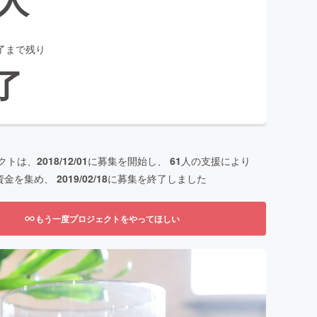
了まで残り
了
クトは、
2018/12/01
に募集を開始し、
61
人の支援により
資金を集め、
2019/02/18
に募集を終了しました
もう一度プロジェクトをやってほしい