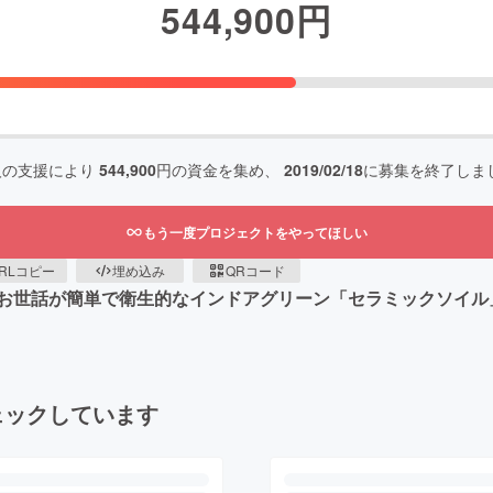
544,900
円
人の支援により
544,900
円の資金を集め、
2019/02/18
に募集を終了しま
もう一度プロジェクトをやってほしい
RLコピー
埋め込み
QRコード
お世話が簡単で衛生的なインドアグリーン「セラミックソイル
ェックしています