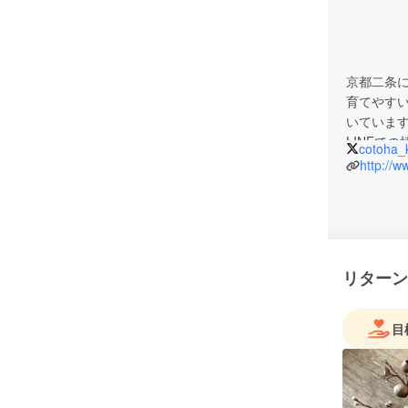
京都二条
育てやす
いていま
LINEで
cotoha_
楽しんで
http://
ます。
植栽の施
コーディ
メディア掲載
リターン
ヴィンチ/カ
instagram
目