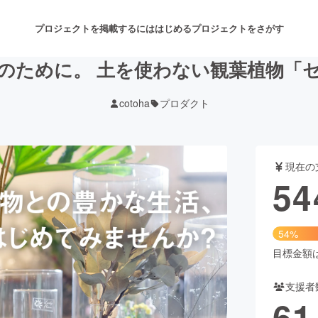
プロジェクトを掲載するには
はじめる
プロジェクトをさがす
のために。 土を使わない観葉植物「
cotoha
プロダクト
注目のリターン
注目の新着プロジェクト
募集終了が近いプロジェクト
も
現在の
音楽
舞台・パフォーマンス
54
ゲーム・サービス開発
フード・飲食店
54%
書籍・雑誌出版
アニメ・漫画
目標金額は1
支援者
チャレンジ
ビューティー・ヘルスケ
61