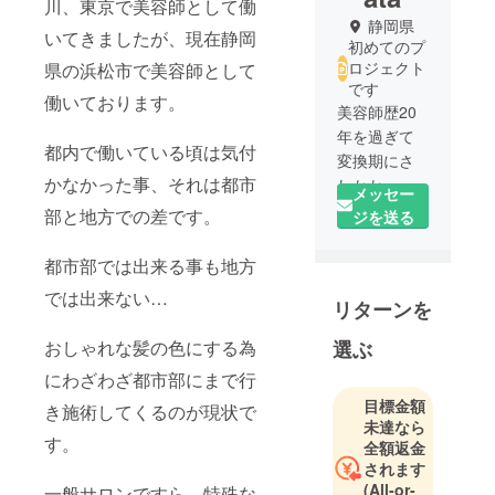
川、東京で美容師として働
静岡県
いてきましたが、現在静岡
初めてのプ
ロジェクト
県の浜松市で美容師として
です
働いております。
美容師歴20
年を過ぎて
都内で働いている頃は気付
変換期にさ
かなかった事、それは都市
しかかった
メッセー
この頃…
部と地方での差です。
ジを送る
色彩心理学
や造形心理
都市部では出来る事も地方
学、骨格を
では出来ない…
リターンを
意識したデ
ザインが特
選ぶ
おしゃれな髪の色にする為
徴。
にわざわざ都市部にまで行
20代に渡英
しヴィダ
目標金額
き施術してくるのが現状で
未達なら
ル・サッ
す。
全額返金
スーンで
されます
カットを学
(All-or-
一般サロンですら、特殊な