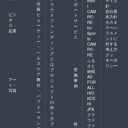
ティ方
men
出
ラ
ポ
針
t
版
ウ
ー
反社基
CAM
ビジ
ビ
ド
ト
本方針
PFI
ネ
ュ
フ
サ
カスタ
RE
ス・
ー
ァ
ー
マーハ
for
起業
テ
ン
ビ
ラスメ
Spor
ィ
デ
ス
ントに
ts
ー
ィ
対する
CAM
・
ン
考え方
PFI
ヘ
グ
クッ
RE
ル
と
キーポ
ふる
ス
は
リシー
さと
ケ
プ
実
納税
ア
ロ
施
AD
アー
舞
ジ
事
FOR
ト・
台
ェ
例
ALL
写真
・
ク
HIO
パ
ト
KOS
フ
の
HI
ォ
作
JFA
ー
り
クラ
マ
方
ウド
ン
プ
統
ファ