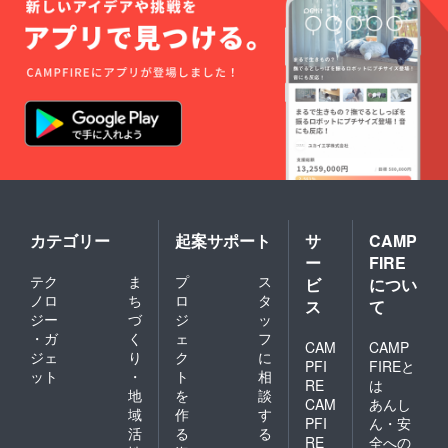
カテゴリー
起案サポート
サ
CAMP
ー
FIRE
テク
ま
プ
ス
ビ
につい
ノロ
ち
ロ
タ
ス
て
ジー
づ
ジ
ッ
・ガ
く
ェ
フ
CAM
CAMP
ジェ
り
ク
に
PFI
FIREと
ット
・
ト
相
RE
は
地
を
談
CAM
あんし
域
作
す
PFI
ん・安
活
る
る
RE
全への