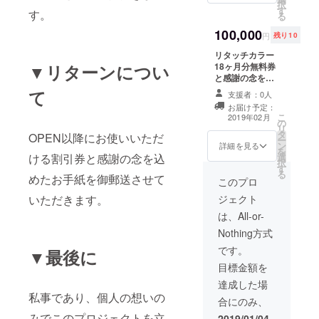
リートメント込
択
す
ンプーブロー込
み
す。
る
み。)の割引券×3
100,000
と感謝の念を込
円
残り10
めたお手紙を御
リタッチカラー
郵送させていた
18ヶ月分無料券
▼リターンについ
だきます。
と感謝の念を込
めてお手紙を御
て
支援者：0人
郵送させていた
お届け予定：
だきます。 割引
こ
2019年02月
の
券はご自身でお
リ
タ
使いいただくだ
OPEN以降にお使いいただ
ー
ン
けではなく、プ
詳細を見る
を
選
ける割引券と感謝の念を込
レゼントやシェ
択
す
アも可能です。
る
めたお手紙を御郵送させて
※シェアの場合に
このプロ
はその都度使用
ジェクト
いただきます。
済とさせていた
だきます。 ※リ
は、All-or-
タッチは根元
Nothing方式
2cmまでとさせ
ていただきま
です。
▼最後に
す。 3cmあいて
目標金額を
いる方は差額分
をいただきま
達成した場
す。
私事であり、個人の想いの
合にのみ、
みでこのプロジェクトを立
2019/01/04