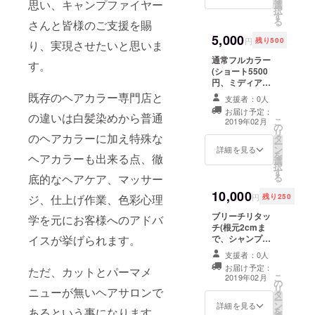
思い、キャンプファイヤー
選
ブロー込み)の料
択
を創り上げ
す
金から1500円の
る
さんと皆様のご支援を賜
割引券×3と感謝
たい。
5,000
の念を込めてお
円
残り500
り、実現させたいと思いま
より、ダ
手紙を御郵送さ
メージレス
通常フルカラー
せていただきま
す。
(ショート5500
す！ ご自身でお
化させた上
円、ミディアム
使いいただくだ
でのハイ
6500円、ロング
けではなく、プ
既存のヘアカラー専門店と
支援者：0人
7000円、スー
ファッショ
レゼントや割引
お届け予定：
パーロング7500
の違いは白髪染めから普通
券のシェアも可
こ
ナブルなカ
2019年02月
の
円、シャンプー
能です。 ※シェ
リ
のヘアカラーに加え特殊な
ラーを提供
タ
ブロー込み)の料
アの場合、その
ー
ン
金から2500円分
詳細を見る
都度使用済とさ
していきた
を
ヘアカラーも出来る点、徹
選
の割引券×3と感
せていただきま
択
い。
す
謝の念を込めて
す。 ※根元3cm
る
底的なヘアケア、マッサー
お手紙を御郵送
あいている場合
10,000
させていただき
はフルカラー料
円
残り250
ジ、仕上げ作業、色彩心理
ます。 割引券は
金となります。
ブリーチリタッ
ご自身でお使い
学を元にお客様へのアドバ
チ(根元2cmま
いただくだけで
で、シャンプー
イスが挙げられます。
はなく、プレゼ
ブロー込み)
ントやシェアも
支援者：0人
ショート6500
可能です。 ※
お届け予定：
ただ、カットとパーマメ
円、ミディアム
シェアの場合に
こ
2019年02月
の
7500円、ロング
はその都度使用
リ
ニューが無いヘアサロンで
タ
8000円、スー
済とさせていた
ー
ン
パーロング8500
詳細を見る
だきます。
を
あるという事になります。