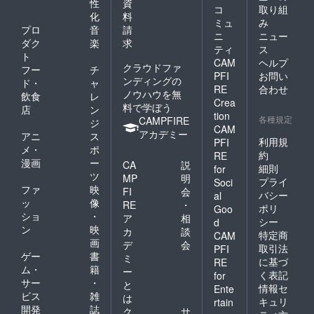
性
資
コ
取り組
化
料
ミュ
み
プロ
音
請
ニ
ニュー
ダク
楽
求
ティ
ス
ト
CAM
ヘルプ
クラウドファ
フー
チ
PFI
お問い
ンディングの
ド・
ャ
RE
合わせ
ノウハウを無
飲食
レ
Crea
料で学ぼう
店
ン
tion
各種規定
CAMPFIRE
ジ
CAM
アカデミー
アニ
ス
利用規
PFI
メ・
ポ
約
RE
漫画
ー
CA
説
細則
for
ツ
MP
明
プライ
Soci
ファ
映
FI
会
バシー
al
ッ
像
RE
・
ポリ
Goo
ショ
・
ア
相
シー
d
ン
映
カ
談
特定商
CAM
画
デ
会
取引法
PFI
ゲー
書
ミ
に基づ
RE
ム・
籍
ー
く表記
for
サー
・
と
情報セ
Ente
ビス
雑
は
キュリ
rtain
開発
誌
ク
サ