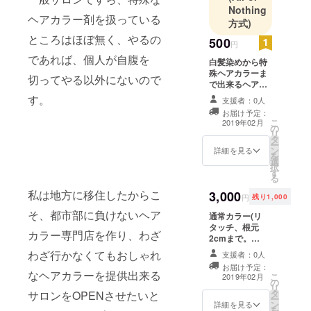
ぶ。
Nothing
ヘアカラー剤を扱っている
温故知新を
方式)
大切にし、
ところはほぼ無く、やるの
500
円
日々奮闘中
であれば、個人が自腹を
白髪染めから特
です。
殊ヘアカラーま
切ってやる以外にないので
カット、カ
で出来るヘアカ
ラー、パー
ラー専門店を
す。
支援者：0人
OPENさせたい
マetc全ての
お届け予定：
想いに共感して
こ
2019年02月
技術は出来
の
下さる方でただ
リ
タ
単に応援してる
るけれど、
ー
ン
よ！という気持
詳細を見る
を
カラーに特
選
ちでのご支援で
択
化していき
す
すので、感謝の
る
心を込めてメー
たいという
私は地方に移住したからこ
3,000
ルにてさん
円
残り1,000
想いが募
きゅーメールを
そ、都市部に負けないヘア
通常カラー(リ
り、安いだ
お送りします！
タッチ、根元
けのカラー
カラー専門店を作り、わざ
2cmまで。
専門店には
ショート4500
わざ行かなくてもおしゃれ
支援者：0人
円、ミディアム
出来ないハ
お届け予定：
5000円、ロング
なヘアカラーを提供出来る
こ
2019年02月
イクオリ
の
5500円、スー
リ
タ
ティなカ
パーロング7000
サロンをOPENさせたいと
ー
ン
円。シャンプー
詳細を見る
ラー専門店
を