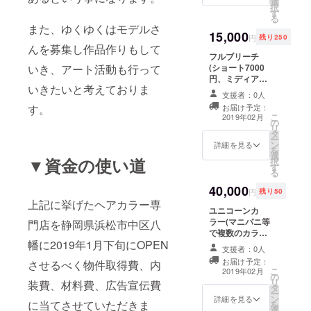
選
円に使える2500
択
す
円分の割引券×5
る
と感謝の念を込
また、ゆくゆくはモデルさ
15,000
めてお手紙を御
円
残り250
郵送させていた
んを募集し作品作りもして
フルブリーチ
だきます。 割引
(ショート7000
いき、アート活動も行って
券はご自身でお
円、ミディアム
使いいただくだ
いきたいと考えておりま
8000円、ロング
けではなく、プ
支援者：0人
8500円、スー
レゼントやシェ
お届け予定：
す。
パーロング9000
アも可能です。
こ
2019年02月
の
円。シャンプー
※シェアの場合に
リ
タ
ブロー込
はその都度使用
ー
ン
み)3000円の割
詳細を見る
済とさせていた
を
選
引券×6と感謝の
だきます。 ※根
▼資金の使い道
択
す
念を込めてお手
元3cmからフル
る
紙を御郵送させ
ブリーチ料金と
40,000
ていただきま
なります。 ※特
円
残り50
す。 割引券はご
殊トリートメン
上記に挙げたヘアカラー専
ユニコーンカ
自身でお使いい
ト込み
ラー(マニパニ等
ただくだけでは
門店を静岡県浜松市中区八
で複数のカラー
なく、プレゼン
幡に2019年1月下旬にOPEN
を行います。
トやシェアも可
支援者：0人
ショート20000
能です。 ※シェ
お届け予定：
させるべく物件取得費、内
円、ミディアム
アの場合にはそ
こ
2019年02月
の
23000円、ロン
の都度使用済と
リ
装費、材料費、広告宣伝費
タ
グ24500円、
させていただき
ー
ン
スーパーロング
詳細を見る
ます。 ※特殊ト
に当てさせていただきま
を
選
28000円。シャ