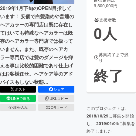
9,500,000円
2019年1月下旬のOPEN目指して
まちづくり・地域活性化
います！ 安価で白髪染めや普通の
支援者数
ヘアカラーの専門店は既に存在し
0
人
CAMPFIRE for Social Good
CAMPFIRE Creation
てはいても特殊なヘアカラーは既
CAMPFIREふるさと納税
machi-ya
コミュニティ
存のヘアカラー専門店では扱って
いません。また、既存のヘアカ
募集終了まで残
ラー専門店では髪のダメージを抑
り
える事は比較的困難であり仕上げ
終了
はお客様任せ。ヘアケア等のアド
バイスもしない状態…
ポスト
シェア
LINEで送る
URLコピー
埋め込み
QRコード
このプロジェクトは、
2018/10/29
に募集を開始
し、
2019/01/04
に募集を
終了しました