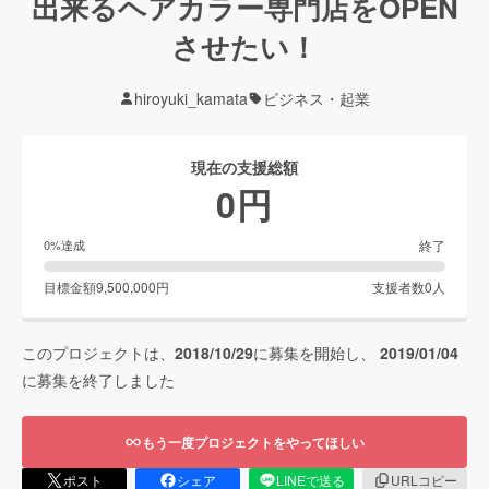
出来るヘアカラー専門店をOPEN
させたい！
hiroyuki_kamata
ビジネス・起業
現在の支援総額
0
円
終了
0
%達成
目標金額
9,500,000
円
支援者数
0
人
このプロジェクトは、
2018/10/29
に募集を開始し、
2019/01/04
に募集を終了しました
もう一度プロジェクトをやってほしい
ポスト
シェア
LINEで送る
URLコピー