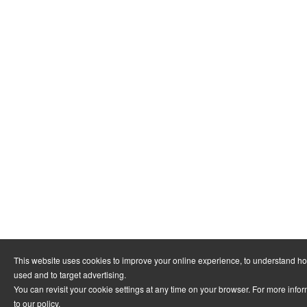
This website uses cookies to improve your online experience, to understand ho
used and to target advertising.
You can revisit your cookie settings at any time on your browser. For more infor
to
our policy
.