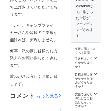
23:59:59
ま
ち上げさせていただいてお
でに集まっ
ります。
た金額が
ファンディ
しかし、キャンプファイ
ングされま
ヤーさんや皆様のご支援が
す。
無ければ、実現しません。
支援に関するよ
何卒、私の夢に皆様のお力
くある質問
添えをお願い致したく存じ
手数料はいく
らかかります
ます。
か？
目標金額に届
重ねがさね宜しくお願い致
かなかった場
合どうなりま
します。
すか？
コメント
支援で困った
もっと見る
時はどこに相
談したらいい
ですか？