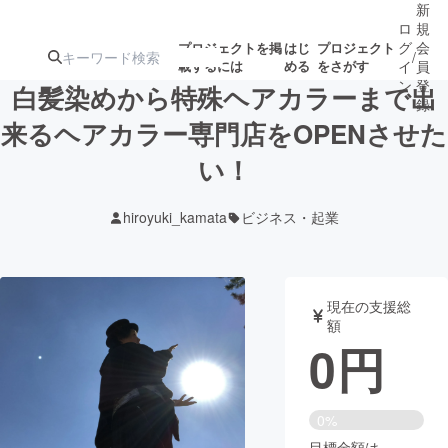
新
ロ
規
グ
会
プロジェクトを掲
はじ
プロジェクト
/
載するには
める
をさがす
イ
員
ン
登
白髪染めから特殊ヘアカラーまで出
録
来るヘアカラー専門店をOPENさせた
い！
人気のプロ
注目のリ
注目の新着プロ
募集終了が近いプ
もうすぐ公開
ジェクト
ターン
ジェクト
ロジェクト
されます
hiroyuki_kamata
ビジネス・起業
アート・写真
音楽
現在の支援総
テクノロジー・ガジェット
ゲーム・サ
額
0
円
映像・映画
書籍・雑誌
0%
ビジネス・起業
チャレンジ
目標金額は