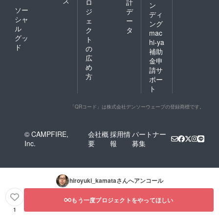
ス
ロ
計
ン
ソー
ジ
デ
ディ
シャ
ェ
ー
ング
ル
ク
タ
mac
グッ
ト
hi-ya
ド
の
補助
広
金申
め
請サ
方
ポー
ト
「QRコード」は株式会社デンソーウェーブの登録商標です。
© CAMPFIRE,
会社概
採用情
パートナー
Inc.
要
報
募集
hiroyuki_kamata
さんへアンコール
もう一度プロジェクトをやってほしい
1