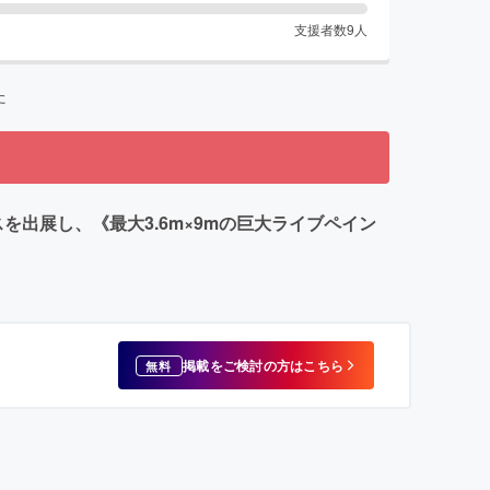
支援者数
9
人
た
ブースを出展し、《最大3.6m×9mの巨大ライブペイン
掲載をご検討の方はこちら
無料