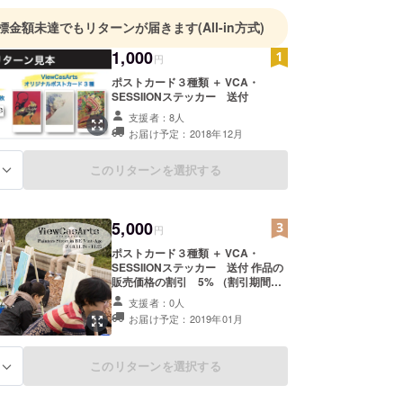
標金額未達でもリターンが届きます
(All-in方式)
1,000
円
ポストカード３種類 ＋ VCA・
SESSIIONステッカー 送付
支援者：8人
お届け予定：2018年12月
このリターンを選択する
る
5,000
円
ポストカード３種類 ＋ VCA・
SESSIIONステッカー 送付 作品の
販売価格の割引 5% （割引期間：
12月末まで） （イベント開催期間
支援者：0人
中にご購入いただけます。イベント
お届け予定：2019年01月
終了後の作品購入希望はメールにて
対応いたします。作品はイベント終
了後HPにてご覧いただけます。割
このリターンを選択する
る
引には期限がございますのでご注意
ください。）