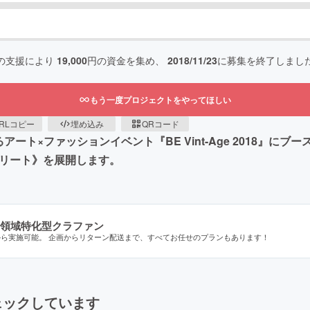
の支援により
19,000
円の資金を集め、
2018/11/23
に募集を終了しまし
もう一度プロジェクトをやってほしい
RLコピー
埋め込み
QRコード
るアート×ファッションイベント『BE Vint-Age 2018』に
トリート》を展開します。
領域特化型クラファン
から実施可能。 企画からリターン配送まで、すべてお任せのプランもあります！
ェックしています