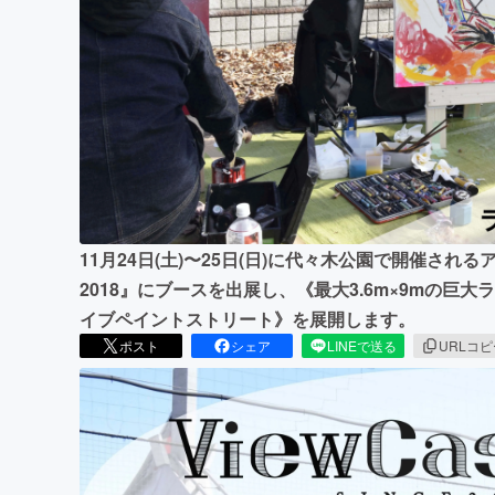
まちづくり・地域活性化
11月24日(土)〜25日(日)に代々木公園で開催されるア
2018』にブースを出展し、《最大3.6m×9mの巨
イブペイントストリート》を展開します。
ポスト
シェア
LINEで送る
URLコ