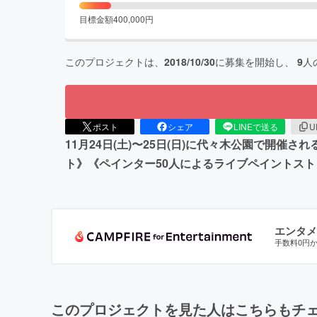
目標金額
400,000
円
このプロジェクトは、
2018/10/30
に募集を開始し、
9
人
ポスト
シェア
LINEで送る
U
11月24日(土)〜25日(日)に代々木公園で開催され
ト》《ペインター50人によるライブペイントス
エンタメ
手数料0円
このプロジェクトを見た人はこちらもチ