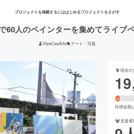
プロジェクトを掲載するには
はじめる
プロジェクトをさがす
で60人のペインターを集めてライブ
ViewCasArts
アート・写真
注目のリターン
注目の新着プロジェクト
募集終了が近いプロジェクト
も
現在の
音楽
舞台・パフォーマンス
19
ゲーム・サービス開発
フード・飲食店
4%
書籍・雑誌出版
アニメ・漫画
目標金額は4
支援者
チャレンジ
ビューティー・ヘルスケ
9