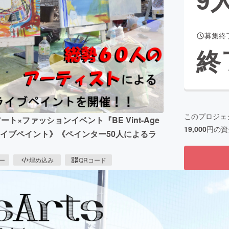
募集終
CAMPFIRE for Social Good
CAMPFIRE Creation
終
CAMPFIREふるさと納税
machi-ya
コミュニティ
このプロジェ
ート×ファッションイベント『BE Vint-Age
19,000
円の資
大ライブペイント》《ペインター50人によるラ
ピー
埋め込み
QRコード