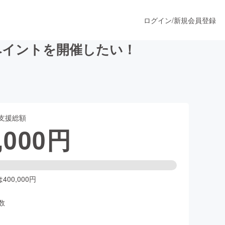
ログイン
/
新規会員登録
ペイントを開催したい！
うすぐ公開されます
支援総額
プロダクト
,000
円
ファッション
スポーツ
00,000円
数
ア
ソーシャルグッド
人