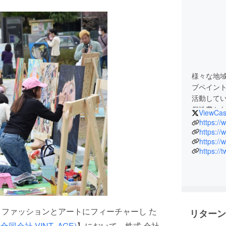
様々な地
ブペイン
活動して
個性豊か
ViewCas
た者を魅
https:/
https:/
https:/
https://
催される、ファッションとアートにフィーチャーし た
リターン
催:合同会社 VINT- AGE)
】において、株式 会社