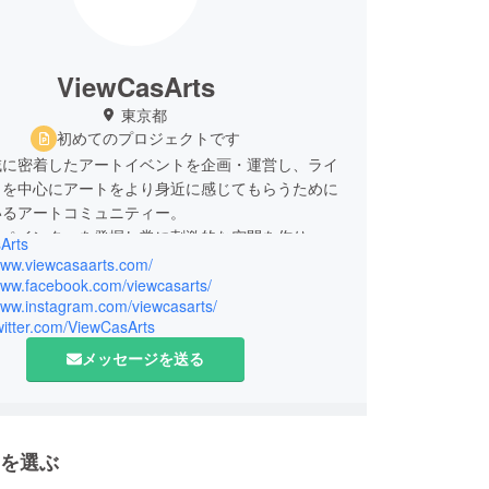
ViewCasArts
東京都
初めてのプロジェクトです
域に密着したアートイベントを企画・運営し、ライ
トを中心にアートをより身近に感じてもらうために
いるアートコミュニティー。
なペインターを発掘し常に刺激的な空間を作り、観
Arts
了するアートを発信し続けている。
/www.viewcasaarts.com/
/www.facebook.com/viewcasarts/
/www.instagram.com/viewcasarts/
twitter.com/ViewCasArts
メッセージを送る
を選ぶ