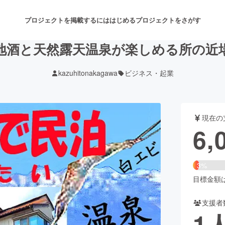
プロジェクトを掲載するには
はじめる
プロジェクトをさがす
地酒と天然露天温泉が楽しめる所の近
kazuhitonakagawa
ビジネス・起業
注目のリターン
注目の新着プロジェクト
募集終了が近いプロジェクト
も
現在の
音楽
舞台・パフォーマンス
6,
ゲーム・サービス開発
フード・飲食店
3%
書籍・雑誌出版
アニメ・漫画
目標金額は2
支援者
チャレンジ
ビューティー・ヘルスケ
1