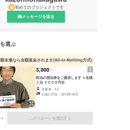
初めてのプロジェクトです
メッセージを送る
を選ぶ
金額未達なら全額返金されます
(All-or-Nothing方式)
3,000
円
民泊の宿泊券をご提供します １名様
１泊 ３０００円分
支援者：0人
お届け予定：2019年04月
このリターンを選択する
る