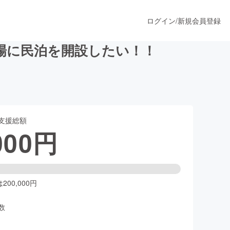
ログイン
/
新規会員登録
場に民泊を開設したい！！
うすぐ公開されます
支援総額
プロダクト
000
円
ファッション
スポーツ
00,000円
数
ア
ソーシャルグッド
人