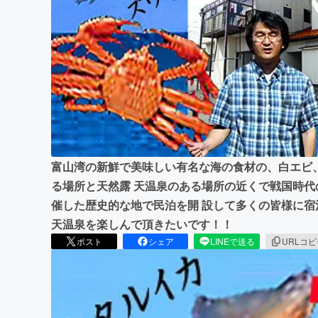
まちづくり・地域活性化
富山湾の新鮮で美味しい有名な海の食材の、白エビ
る場所と天然露 天温泉のある場所の近くで戦国時
催した歴史的な地で民泊を開 設して多くの皆様に
天温泉を楽しんで頂きたいです！！
ポスト
シェア
LINEで送る
URLコ