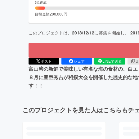
3
%達成
目標金額
200,000
円
このプロジェクトは、
2018/12/12
に募集を開始し、
201
ポスト
シェア
LINEで送る
U
富山湾の新鮮で美味しい有名な海の食材の、白エ
８月に豊臣秀吉が相撲大会を開催した歴史的な地
す！！
このプロジェクトを見た人はこちらもチ