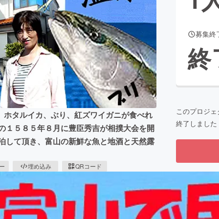
募集終
CAMPFIRE for Social Good
CAMPFIRE Creation
終
CAMPFIREふるさと納税
machi-ya
コミュニティ
このプロジェ
、ホタルイカ、ぶり、紅ズワイガニが食べれ
終了しました
代の１５８５年８月に豊臣秀吉が相撲大会を開
宿泊して頂き、富山の新鮮な魚と地酒と天然露
ピー
埋め込み
QRコード