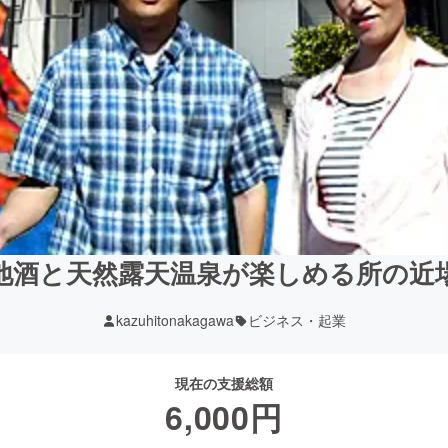
地酒と天然露天温泉が楽しめる所の近
kazuhitonakagawa
ビジネス・起業
現在の支援総額
6,000
円