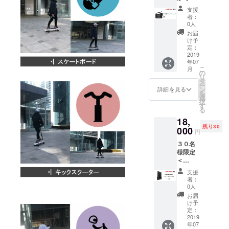
なサー
ター
支援
ビス
サービ
者：
カード
ス期間
0人
です。
内には
お届
＜サー
修理作
け予
ビス
業コス
定：
カード
2019
トを完
年07
の提供
全免除
こ
月
内容＞
３、
の
リ
１、ア
バッテ
タ
ー
フター
リー
ン
詳細を見る
を
サービ
パック
選
択
スの必
の購入
す
る
要のあ
際に２
18,
る部品
つまで
残り30
に対し
000
20％割
円
て最大
引適用
３０名
40%オ
４、
様限定
フ ２、
MADB
＜
アフ
OARD
MADB
ター
の部分
支援
OARD
サービ
塗装作
者：
のバッ
ス期間
業20%
0人
テリー
内には
割引
お届
パック
修理作
５、
け予
１つ＞
業コス
定：
MADB
バッテ
2019
トを完
OARD
年07
リー管
全免除
の全体