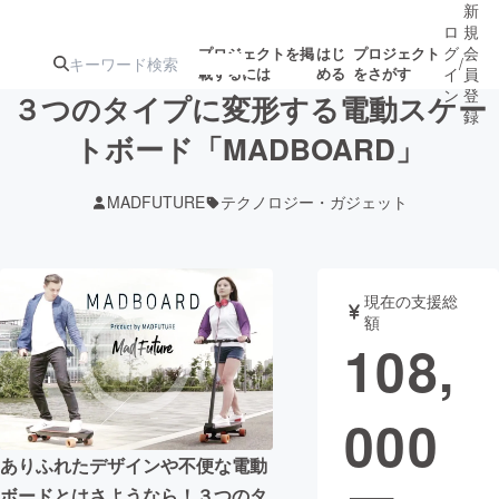
新
ロ
規
グ
会
プロジェクトを掲
はじ
プロジェクト
/
載するには
める
をさがす
イ
員
ン
登
３つのタイプに変形する電動スケー
録
トボード「MADBOARD」
人気のプロ
注目のリ
注目の新着プロ
募集終了が近いプ
もうすぐ公開
MADFUTURE
テクノロジー・ガジェット
ジェクト
ターン
ジェクト
ロジェクト
されます
アート・写真
音楽
現在の支援総
額
108,
テクノロジー・ガジェット
ゲーム・サ
000
映像・映画
書籍・雑誌
ありふれたデザインや不便な電動
ビジネス・起業
チャレンジ
ボードとはさようなら！３つのタ