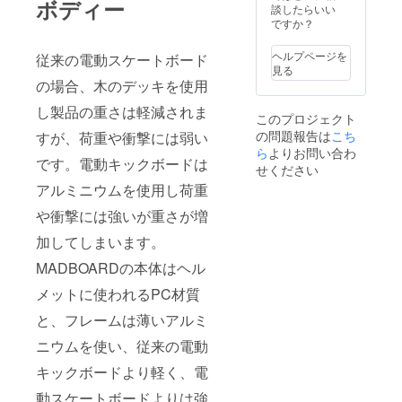
ボディー
に対し
談したらいい
て最大
ですか？
40%オ
フ ２、
ヘルプページを
従来の電動スケートボード
アフ
見る
ター
の場合、木のデッキを使用
サービ
ス期間
し製品の重さは軽減されま
このプロジェクト
内には
の問題報告は
こち
修理作
すが、荷重や衝撃には弱い
業コス
ら
よりお問い合わ
です。電動キックボードは
トを完
せください
全免除
アルミニウムを使用し荷重
３、
バッテ
や衝撃には強いが重さが増
リー
パック
加してしまいます。
の購入
際に２
MADBOARDの本体はヘル
つまで
メットに使われるPC材質
20％割
引適用
と、フレームは薄いアルミ
４、
MADB
ニウムを使い、従来の電動
OARD
の部分
キックボードより軽く、電
塗装作
業20%
動スケートボードよりは強