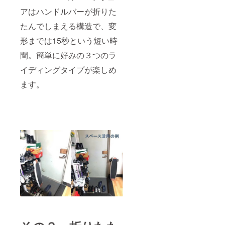
ら管理
アはハンドルバーが折りた
されま
す。 *別
たんでしまえる構造で、変
途サー
ビス
形までは15秒という短い時
カード
ご購入
間。簡単に好みの３つのラ
の方は
3ヶ月が
イディングタイプが楽しめ
プラス
ます。
されま
す。