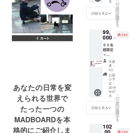
こ
月
理シス
３、
の
塗装作
リ
テム
バッテ
タ
業20%
ー
(BMS)
リー
ン
割引
詳細を見る
を
が含ま
パック
選
６、
択
れ、
の購入
す
MADB
る
たった
際に２
OARD
99,
45分の
つまで
滑り止
残り60
充電
000
20％割
めパッ
円
で、
引適用
ド１つ
６０名
10Km
４、
提供
様限定
走行が
MADB
*SERVI
＜
可能！
OARD
CE
MADB
詳細は
の部分
CARD
支援
OARD
本文を
塗装作
は他人
者：
１SET
ご参照
業20%
0人
に譲渡
＞
くださ
割引
できま
お届
MADB
い。
５、
け予
せん。
OARD
定：
MADB
ユー
あなたの日常を変
本体
2019
OARD
ザー
年07
バッテ
の全体
データ
えられる世界で
こ
月
リー
の
塗装作
は
リ
パック
タ
業20%
MADFU
ー
たった一つの
１EA コ
ン
割引
詳細を見る
TUREか
を
ント
選
６、
ら管理
択
ロー
MADBOARDを本
す
MADB
されま
る
ラー１
OARD
す。
102
EA T-
滑り止
格的にご紹介しま
tool １
,00
めパッ
残り40