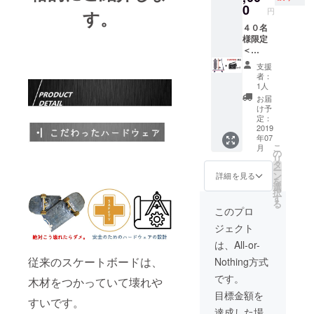
EA 充電
0
ド１つ
円
す。
器１EA
提供
使用説
４０名
*SERVI
明書 *オ
様限定
CE
プショ
＜
CARD
ンにて
MADB
は他人
支援
カラー
OARD
に譲渡
者：
をお選
１SET
できま
1人
びくだ
＆３ヶ
せん。
お届
さい。
月サー
ユー
け予
Black×
ビス
定：
ザー
Orange
カード
2019
データ
年07
/
付き＞
は
こ
月
Blue×Pi
MADB
の
MADFU
リ
nk
OARD
タ
TUREか
ー
White×
本体
ン
ら管理
詳細を見る
を
RoseG
バッテ
選
されま
択
old /
リー
す
す。
る
Gold×Bl
パック
このプロ
ack
１EA コ
ジェクト
ント
ロー
は、All-or-
ラー１
従来のスケートボードは、
Nothing方式
EA T-
tool １
です。
木材をつかっていて壊れや
EA 充電
目標金額を
器１EA
すいです。
使用説
達成した場