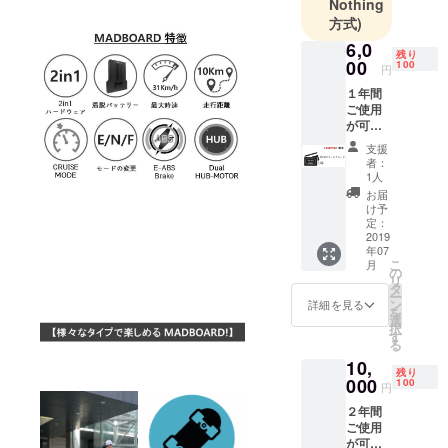
Nothing
方式)
6,0
残り
00
100
円
１年間
ご使用
が可能
なサー
支援
ビス
者：
カード
1人
です。
お届
＜サー
け予
ビス
定：
カード
2019
年07
の提供
こ
月
内容＞
の
リ
１、ア
タ
ー
フター
ン
詳細を見る
を
サービ
選
択
スの必
す
る
要のあ
10,
る部品
残り
に対し
000
100
円
て最大
２年間
40%オ
ご使用
フ ２、
が可能
アフ