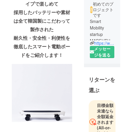
イプで楽しめて
初めてのプ
ロジェクト
採用したバッテリーや素材
です
は全て韓国製にこだわって
Smart
Mobility
製作された
startup
耐久性・安全性・利便性を
MADFUTUR
https://www.madfuture.kr/
徹底したスマート電動ボー
E
メッセー
ドをご紹介します！
ジを送る
Make Your
Move :))
リターンを
選ぶ
目標金額
未達なら
全額返金
されます
(All-or-