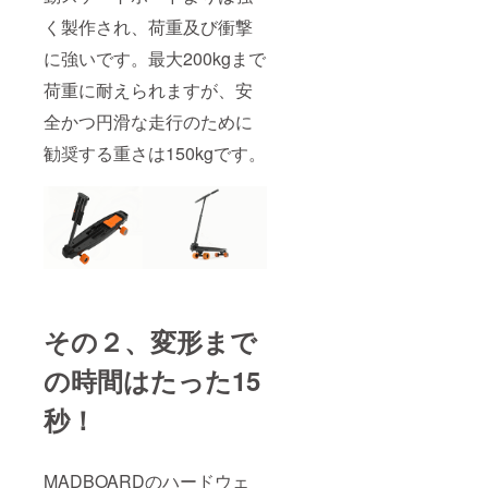
割引
く製作され、荷重及び衝撃
５、
MADB
に強いです。最大200kgまで
OARD
の全体
荷重に耐えられますが、安
塗装作
業20%
全かつ円滑な走行のために
割引
６、
勧奨する重さは150kgです。
MADB
OARD
滑り止
めパッ
ド１つ
提供
*SERVI
CE
CARD
は他人
その２、変形まで
に譲渡
できま
の時間はたった15
せん。
ユー
ザー
秒！
データ
は
MADFU
MADBOARDのハードウェ
TUREか