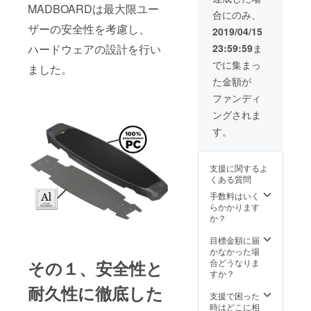
明書 *オ
MADBOARDは最大限ユー
合にのみ、
プショ
ンにて
ザーの安全性を考慮し、
2019/04/15
カラー
23:59:59
ま
ハードウェアの設計を行い
をお選
びくだ
でに集まっ
ました。
さい。
た金額が
Black×
Orange
ファンディ
/
ングされま
Blue×Pi
nk
す。
White×
RoseG
old /
支援に関するよ
Gold×Bl
くある質問
ack ＜
サービ
手数料はいく
スカー
らかかります
ドの提
か？
供内容
＞ １、
目標金額に届
アフ
かなかった場
ター
合どうなりま
その１、安全性と
サービ
すか？
スの必
耐久性に徹底した
要のあ
支援で困った
る部品
時はどこに相