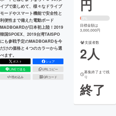
円
イプで楽しめて、様々なドライブ
まちづくり・地域活性化
モードやスマート機能で安全性と
3%
利便性まで備えた電動ボード
目標金額は
CAMPFIRE for Social Good
CAMPFIRE Creation
MADBOARDが日本初上陸！2019
3,000,000円
CAMPFIREふるさと納税
machi-ya
コミュニティ
韓国SPOEX、2019台湾TAISPO
にも参戦予定のMADBOARDを今
支援者数
2
人
だけの価格と４つのカラーから選
べます。
ポスト
シェア
LINEで送る
URLコピー
募集終了まで残
り
埋め込み
QRコード
終了