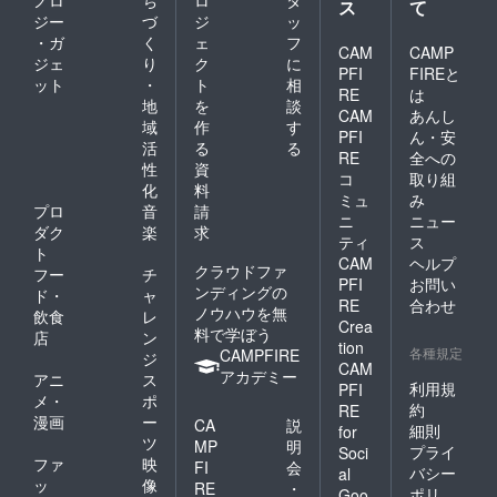
ノロ
ち
ロ
タ
ス
て
栃木SC様へ受け渡し
想いで、
ジー
づ
ジ
ッ
をした際にも改めてご
・ガ
く
ェ
フ
DIRTYOLDMEN様、栃
CAM
CAMP
報告させていただきま
ジェ
り
ク
に
木SC、そして地元栃
PFI
FIREと
ット
・
ト
相
す。 皆様のおかげ
RE
は
木を 盛り上げていく
地
を
談
CAM
あんし
で、本来の目的である
域
作
す
ことができればと思い
PFI
ん・安
ライブを成立させるだ
活
る
る
ます。 本当にありが
RE
全への
性
資
けでなく 栃木SC様へ
コ
取り組
とうございました。
化
料
ミュ
み
と、募金という形で支
プロ
音
請
支援者88人 支援合計
ニ
ニュー
援することもできまし
ダク
楽
求
金額 528,500円 クラ
ティ
ス
ト
た。 改めて、本当に
CAM
ヘルプ
ブへの贈呈金 19,308
クラウドファ
フー
チ
ありがとうございまし
PFI
お問い
ンディングの
円
ド・
ャ
RE
合わせ
た。
ノウハウを無
飲食
レ
Crea
料で学ぼう
店
ン
tion
各種規定
CAMPFIRE
ジ
CAM
アカデミー
アニ
ス
利用規
PFI
メ・
ポ
約
RE
漫画
ー
CA
説
細則
for
ツ
MP
明
プライ
Soci
ファ
映
FI
会
バシー
al
ッ
像
RE
・
ポリ
Goo