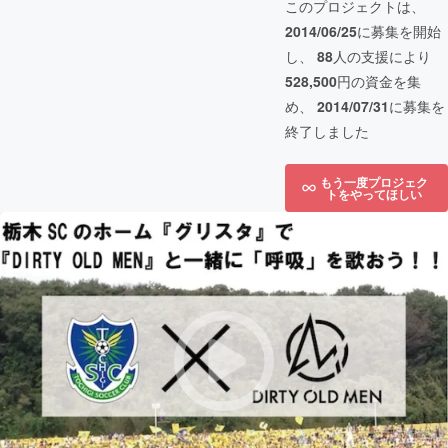
このプロジェクトは、
2014/06/25
に募集を開始
し、
88
人の支援により
528,500
円の資金を集
め、
2014/07/31
に募集を
終了しました
もう一度プロジェク
トをやってほしい