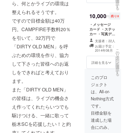
選
ら、何とかライブの環境は
択
す
る
整えられるそうです。
10,000
円
残り8
ですので目標金額は40万
・メッセージ
円。CAMPFIRE手数料20％
カード ・ステッ
カー ・写真デー
を引いて、32万円で
タ ・コラボグッ
支援者：22人
ズを2名様分 ・
「DIRTY OLD MEN」を呼
お届け予定：
ライブ終了後に
こ
2014年08月
の
ステージの上で
ぶための環境を作り、協力
リ
タ
記念撮影！ ※8月
ー
ン
17日当日
詳細を見る
して下さった皆様へのお返
を
選
択
しをできればと考えており
す
る
このプロ
ます。
ジェクト
また「DIRTY OLD MEN」
は、All-or-
の皆様は、ライブの機会さ
Nothing方式
です。
え作ってくれたらいつでも
目標金額を
駆けつける、一緒に歌って
達成した場
栃木SCを応援したい！と約
合にのみ、
束してくれています。