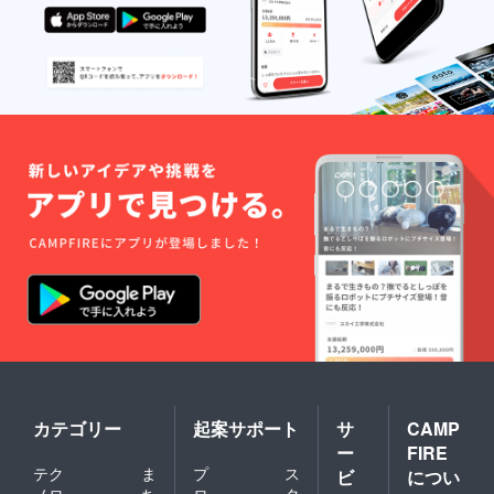
意図をご理解頂きまし
葉も伝えてくることが
て、栃木のためにとい
出来ました。 企画立
う想いで全て無償で引
案から、開催、そして
き受けてくださいまし
報告まで、至らぬ点ば
た。 メンバー様移動
かりではございました
交通費、機材車輸送
が 多くの皆様のご支
費、その他消耗品等の
援と、DIRTYOLDMEN
実費のみ、全額ではご
皆様のご協力により
ざいませんが、お支払
本当に素晴らしい形で
させて頂きました。
終了することができた
【リターン郵送費】
と思います また、来
\10,692 ※当日会場へ
年もどのような形かは
お越しになれなかっ
わかりませんが 夏の
た、３１人の方に郵
恒例イベントとして、
送・手渡しでリターン
グリーンスタジアムで
をお渡ししました。
カテゴリー
起案サポート
サ
CAMP
のライブなどが開催で
【栃木ＳＣ様への募
ー
FIRE
きたらと思います。
金】 \19,308 ※後日、
テク
ま
プ
ス
ビ
につい
今後とも、皆様の熱い