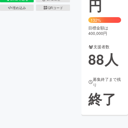
円
埋め込み
QRコード
まちづくり・地域活性化
132%
目標金額は
CAMPFIRE for Social Good
CAMPFIRE Creation
400,000円
CAMPFIREふるさと納税
machi-ya
コミュニティ
支援者数
88
人
募集終了まで残
り
終了