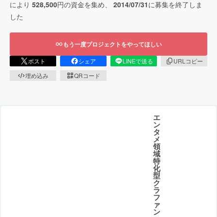
により
528,500
円の資金を集め、
2014/07/31
に募集を終了しま
した
もう一度プロジェクトをやってほしい
ポスト
シェア
LINEで送る
URLコピー
埋め込み
QRコード
エ
ン
タ
メ
領
域
特
化
型
ク
ラ
フ
ァ
ン