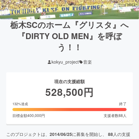
栃木SCのホーム『グリスタ』へ
『DIRTY OLD MEN』を呼ぼ
う！！
kokyu_project
音楽
現在の支援総額
528,500
円
終了
132
%達成
目標金額
400,000
円
支援者数
88
人
このプロジェクトは、
2014/06/25
に募集を開始し、
88
人の支援