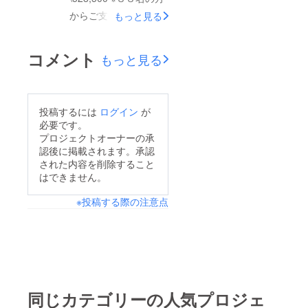
目的であった、自分た
からご支援いただきま
もっと見る
ちの手で少しずつの想
した。 本当にありが
いを寄せ合って 栃木
とうございました。
コメント
SCを盛り上げ、少し
もっと見る
＜皆様からご支援いた
でも地元に貢献するイ
だいた金額の内訳とな
ベントを実施する。
ります＞ 【キャンプ
そして、イベントとし
投稿するには
ログイン
が
ファイヤー手数料】
必要です。
てだけでなく、実際に
\105,700 ※支援総額の
プロジェクトオーナーの承
金額面でもクラブの支
認後に掲載されます。承認
20%となります 【テ
援になるように努め
された内容を削除すること
ント・ステージ設営
はできません。
る。 その目的は、関
費】 \145,800 テン
わってくださった皆様
※投稿する際の注意点
ト・ステージ・発電
のご厚意、
機 全て含む ※通常こ
DIRTYOLDMEN皆様の
のようなイベントに関
配慮。 そして、この
して発生する人件費に
プロジェクトを支援し
ついては、本イベント
てくださった本当に多
の趣旨をご理解ご協力
同じカテゴリーの人気プロジェ
くの皆様。 皆様のお
いただき、ボランティ