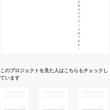
お
任
せ
の
プ
ラ
ン
も
あ
り
ま
す
！
このプロジェクトを見た人はこちらもチェックし
ています