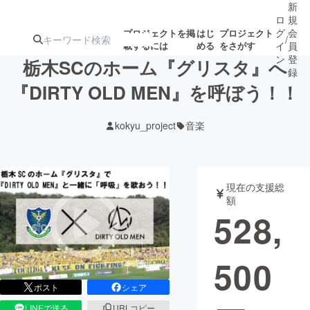
新
ロ
規
グ
会
プロジェクトを掲
はじ
プロジェクト
/
載するには
める
をさがす
イ
員
ン
登
栃木SCのホーム『グリスタ』へ
録
『DIRTY OLD MEN』を呼ぼう！！
人気のプロ
注目のリ
注目の新着プロ
募集終了が近いプ
もうすぐ公開
kokyu_project
音楽
ジェクト
ターン
ジェクト
ロジェクト
されます
アート・写真
音楽
現在の支援総
額
528,
テクノロジー・ガジェット
ゲーム・サ
500
映像・映画
書籍・雑誌
ポスト
シェア
ビジネス・起業
チャレンジ
LINEで送る
URLコピー