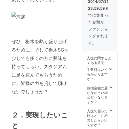
2014/07/31
23:59:59
ま
でに集まっ
た金額が
ファンディ
ングされま
ぜひ、栃木を熱く盛り上げ
す。
るために、そして栃木SCを
少しでも多くの方に興味を
支援に関するよ
くある質問
持ってもらい、スタジアム
手数料はいく
に足を運んでもらうため
らかかります
か？
に。皆様の力を貸して頂け
目標金額に届
ないでしょうか？
かなかった場
合どうなりま
すか？
支援で困った
２．実現したいこ
時はどこに相
談したらいい
と
ですか？