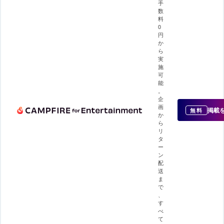
手
数
料
0
円
か
ら
実
施
可
能
。
企
画
掲載
無料
か
ら
リ
タ
ー
ン
配
送
ま
で
、
す
べ
て