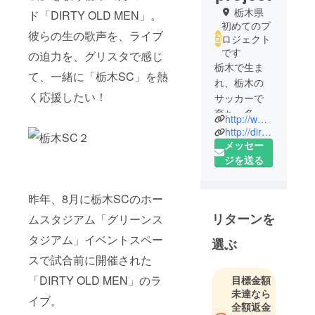
栃木県
ド「DIRTY OLD MEN」。
初めてのプ
彼らの生の歌声を、ライブ
ロジェクト
です
の迫力を、グリスタで感じ
栃木で生ま
て、一緒に「栃木SC」を熱
れ、栃木の
く応援したい！
サッカーで
育ち、多く
http://www.tochigisc.jp/
の色々なこ
http://dirtyoldmen.jp/
とを学んで
メッセー
きました。
ジを送る
栃木出身で
あることを
昨年、8月に栃木SCのホー
誇らしく思
リターンを
ムスタジアム「グリーンス
わせてくれ
る、かけが
タジアム」イベントスペー
選ぶ
えのない地
スで試合前に開催された
元クラブ
「DIRTY OLD MEN」のラ
目標金額
「栃木SC」
未達なら
僕らの故
イブ。
全額返金
郷、栃木を