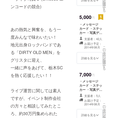
を
僕たちだっ
選
択
す
てやればで
る
きる！愛す
5,000
円
る栃木を
・メッセージ
もっともっ
カード ・ステッ
あの熱気と興奮を、もう一
と熱くもり
カー ・写真デー
度みんなで味わいたい！
タ ・コラボグッ
あげたい！
支援者：42人
ズを1名様分
栃木に生き
お届け予定：
地元出身ロックバンドであ
こ
2014年08月
の
る人間とし
リ
る「DIRTY OLD MEN」を
タ
て、誇りを
ー
ン
詳細を見る
グリスタに迎え、
を
もって「栃
選
択
す
一緒に声をあげて、栃木SC
木SC」と
る
「DIRTY
7,000
を熱く応援したい！！
円
OLD MEN」
・メッセージ
を応援して
カード ・ステッ
カー ・写真デー
ライブ運営に関しては素人
いきます。
タ ・コラボグッ
支援者：5人
ですが、イベント制作会社
ズを2名様分
お届け予定：
こ
2014年08月
の方々と相談してみたとこ
の
リ
タ
ー
ろ、約30万円集められた
ン
詳細を見る
を