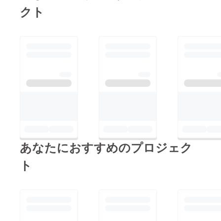
かげで、本プロジェク
クト
アという形でお願いい
トは「19,308円」の余
たしました。 【音響
剰金を残すことができ
機材費】 \172,800 ミ
ました。 本当にあり
キサー・デジタルス
がとうございました。
ネーク・スピーカー類
昨日、活動報告、およ
一式・パワーアンプ・
び「呼吸」プロジェク
マイク類一式・マイク
トに関する余剰金を栃
スタンドすべて含む ※
木SC様へと贈呈に
通常このようなイベン
行ってきました。
トに関して発生する人
DIRTYOLDMENメン
件費については、本イ
バー様より、栃木SC
あなたにおすすめのプロジェク
ベントの趣旨をご理解
常務取締役松本育夫様
ご協力いただき、ボラ
ト
へとお渡しし、ご挨拶
ンティアという形でお
させて頂きました。
願いいたしました。
クラブオフィシャル
【コラボグッズ制作】
HPへとその写真を掲
\56,900（税込） ※タ
載をしてくださってお