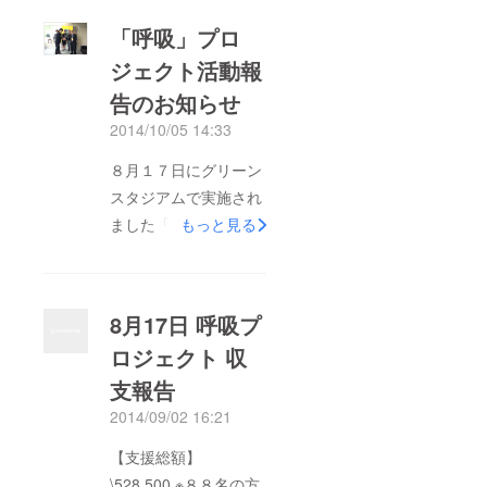
り上げるため、音楽で
「呼吸」プロ
戦う「DIRTY OLD
ジェクト活動報
MEN」 栃木に生きる
告のお知らせ
人間として、誇りを
もって「栃木SC」と
2014/10/05 14:33
「DIRTY OLD MEN」
８月１７日にグリーン
を応援していきます。
スタジアムで実施され
ました「呼吸」プロ
もっと見る
ジェクト。 大成功の
中、終了することがで
きました。 改めて皆
8月17日 呼吸プ
様へとお礼を申し上げ
ロジェクト 収
ます。本当にありがと
支報告
うございました。 ま
たその精算も終了しま
2014/09/02 16:21
したので、ここにご報
【支援総額】
告致します。 当初の
\528,500 ※８８名の方