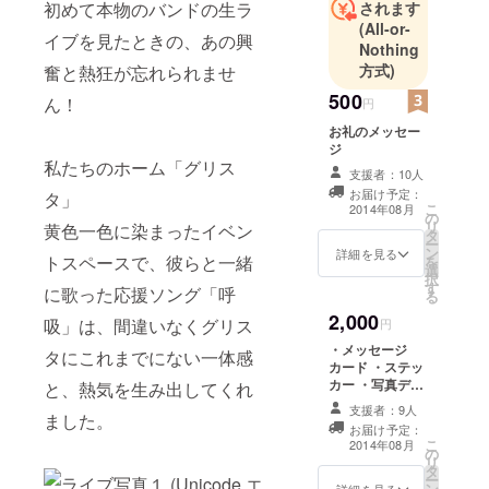
初めて本物のバンドの生ラ
されます
盛り上げる
(All-or-
イブを見たときの、あの興
ため、音楽
Nothing
方式)
奮と熱狂が忘れられませ
で戦う
「DIRTY
500
ん！
円
OLD MEN」
お礼のメッセー
2013年8月
ジ
私たちのホーム「グリス
18日、その
支援者：10人
両者が初め
お届け予定：
タ」
こ
2014年08月
てグリスタ
の
リ
黄色一色に染まったイベン
タ
でコラボし
ー
ン
詳細を見る
トスペースで、彼らと一緒
を
たその瞬
選
択
間、同じ目
す
に歌った応援ソング「呼
る
的を持った
2,000
吸」は、間違いなくグリス
円
仲間たち
・メッセージ
タにこれまでにない一体感
が、栃木の
カード ・ステッ
勝利のため
カー ・写真デー
と、熱気を生み出してくれ
タ
だけに、熱
支援者：9人
ました。
狂し、興奮
お届け予定：
こ
2014年08月
の
していまし
リ
タ
た。
ー
ン
詳細を見る