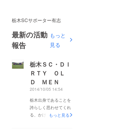
栃木SCサポーター有志
最新の活動
もっと
報告
見る
栃木ＳＣ・ＤＩ
ＲＴＹ ＯＬ
Ｄ ＭＥＮ
2014/10/05 14:54
栃木出身であることを
誇らしく思わせてくれ
る、かけがえのない地
もっと見る
元クラブ「栃木SC」
僕らの故郷、栃木を盛