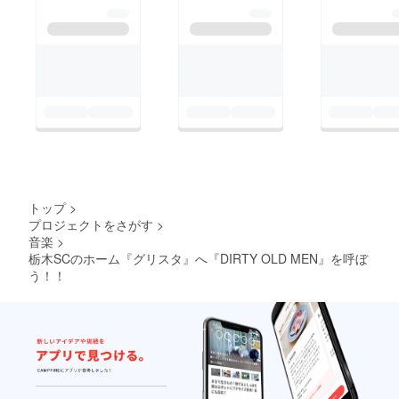
オル569円×１００枚
ります。 松本様から
（最低ロッド）
は、サポーター皆様の
【メッセージカード制
クラブへ対する熱い想
作】 \2,300（税込） ※
いをしっかり受け止め
ポストカード23円×１
少しでも選手のために
００枚（最低ロッド）
なる形で使わせて頂き
【DIRTY OLD MEN様
たい、 また、改めて
への交通費】 \15,000
クラブを代表してこの
・東京からの高速代
ような企画を立ち上げ
(往復) 約\6500 ・ガ
トップ
>
てくれたこと、 そし
ソリン代(往復) 約
プロジェクトをさがす
>
て多くの支援者の皆様
音楽
>
\6000 ・ご提供頂いた
に対して、本当に感謝
栃木SCのホーム『グリスタ』へ『DIRTY OLD MEN』を呼ぼ
グッズステッカー代
う！！
しております、とのお
金 約\3500 ・その
言葉を頂いておりま
他、当日のケータリン
す。 また、その後練
グ・食事代、消耗品の
習も見学させて頂き、
機材等 ※出演ギャラに
阪倉監督をはじめ、選
関しましては、本企画
手皆様へと 激励の言