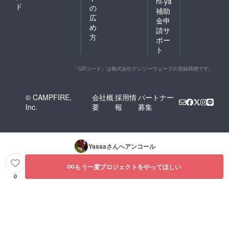
hi-ya
ド
の
補助
広
金申
め
請サ
方
ポー
ト
「QRコード」は株式会社デンソーウェーブの登録商標です。
© CAMPFIRE,
会社概
採用情
パートナー
Inc.
要
報
募集
Yassa
さんへアンコール
もう一度プロジェクトをやってほしい
0