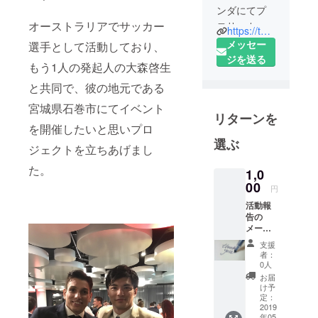
ンダにてプ
オーストラリアでサッカー
ロサッカー
https://twitter.com/Fujimoto_0601
選手として
メッセー
選手として活動しており、
活動してい
ジを送る
もう1人の発起人の大森啓生
る藤本安之
と共同で、彼の地元である
です。
日本人選手
宮城県石巻市にてイベント
リターンを
がいない
を開催したいと思いプロ
リーグにて
選ぶ
ジェクトを立ちあげまし
挑戦を行
い、アフリ
た。
1,0
カでの日本
00
円
人選手とし
活動報
てのパイオ
告の
ニアになる
メール
を送ら
ことを目指
支援
させて
者：
し日々奮闘
いただ
0人
きま
していま
お届
す。
け予
定：
2019
年05