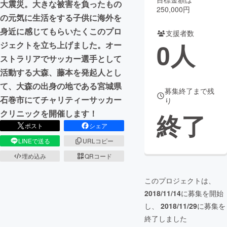
大震災。大きな被害を負ったもの
250,000円
の元気に生活をする子供に海外を
まちづくり・地域活性化
身近に感じてもらいたくこのプロ
支援者数
0
人
ジェクトを立ち上げました。オー
CAMPFIRE for Social Good
CAMPFIRE Creation
ストラリアでサッカー選手として
CAMPFIREふるさと納税
machi-ya
コミュニティ
活動する大森、藤本を発起人とし
て、大森の出身の地である宮城県
募集終了まで残
石巻市にてチャリティーサッカー
り
クリニックを開催します！
終了
ポスト
シェア
LINEで送る
URLコピー
埋め込み
QRコード
このプロジェクトは、
2018/11/14
に募集を開始
し、
2018/11/29
に募集を
終了しました