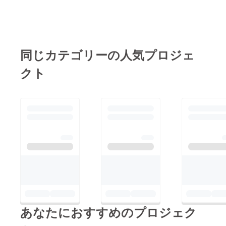
ントとなっておりま
す。このイベントを
きっかけにブリスベン
と石巻市と日本とオー
同じカテゴリーの人気プロジェ
ストラリアが少しでも
クト
身近な存在になればと
思います。
あなたにおすすめのプロジェク