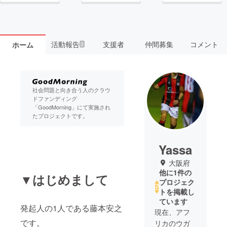
活動報告
支援者
仲間募集
コメント
ホーム
3
社会問題と向き合う人のクラウ
ドファンディング
「GoodMorning」にて実施され
たプロジェクトです。
Yassa
大阪府
他に1件の
▼はじめまして
プロジェク
トを掲載し
ています
発起人の1人である藤本安之
現在、アフ
です。
リカのウガ