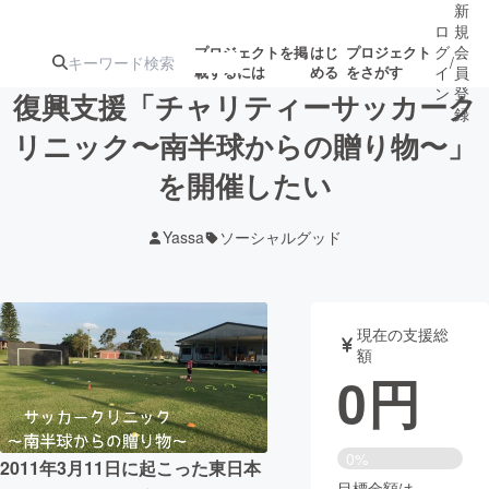
新
ロ
規
グ
会
プロジェクトを掲
はじ
プロジェクト
/
載するには
める
をさがす
イ
員
ン
登
復興支援「チャリティーサッカーク
録
リニック〜南半球からの贈り物〜」
を開催したい
人気のプロ
注目のリ
注目の新着プロ
募集終了が近いプ
もうすぐ公開
ジェクト
ターン
ジェクト
ロジェクト
されます
Yassa
ソーシャルグッド
アート・写真
音楽
現在の支援総
テクノロジー・ガジェット
ゲーム・サ
額
0
円
映像・映画
書籍・雑誌
0%
2011年3月11日に起こった東日本
ビジネス・起業
チャレンジ
目標金額は