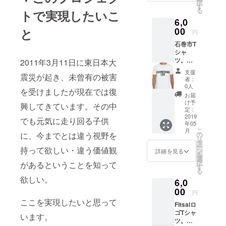
択
す
る
トで実現したいこ
6,0
00
と
円
石巻市T
シャ
ツ。こ
2011年3月11日に東日本大
のプロ
支援
震災が起き、未曾有の被害
ジェク
者：
トだけ
0人
を受けましたが現在では復
の限定
お届
もので
け予
興してきています。その中
す。
定：
S〜XL
2019
でも元気に走り回る子供
年05
までご
こ
月
用意で
の
に、今までとは違う視野を
リ
きま
タ
ー
す。 ※
持って欲しい・違う価値観
ン
詳細を見る
を
ご希望
選
択
があるということを知って
の品の
す
る
サイズ
欲しい。
6,0
を備考
欄に記
00
円
載して
ここを実現したいと思って
Fitsalロ
いただ
ゴTシャ
きます
います。
ツ。こ
ようお