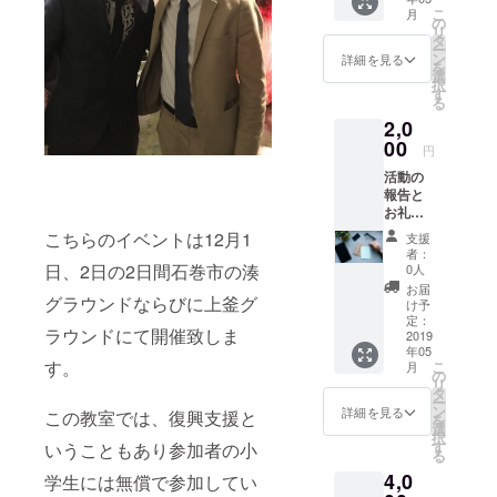
こ
月
の
リ
タ
ー
ン
詳細を見る
を
選
択
す
る
2,0
00
円
活動の
報告と
お礼の
手紙。
こちらのイベントは12月1
支援
メディ
者：
アに取
日、2日の2日間石巻市の湊
0人
り上げ
お届
ていた
グラウンドならびに上釜グ
け予
だいた
定：
ラウンドにて開催致しま
分の記
2019
年05
事の
す。
こ
月
URL
の
リ
や、お
タ
ー
礼の手
ン
詳細を見る
この教室では、復興支援と
を
紙を送
選
択
らせて
す
いうこともあり参加者の小
る
いただ
4,0
きま
学生には無償で参加してい
す。