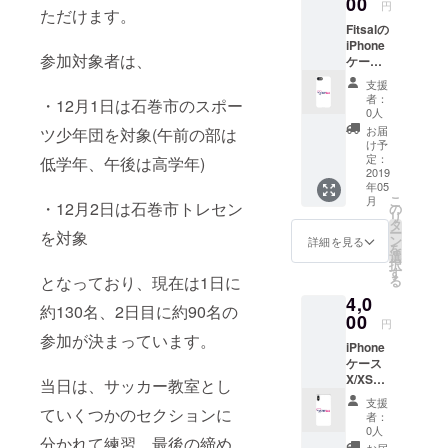
00
円
ただけます。
Fitsalの
iPhone
参加対象者は、
ケース
6/6S/7
支援
用。こ
者：
・12月1日は石巻市のスポー
のプロ
0人
ジェク
お届
ツ少年団を対象(午前の部は
ト限定
け予
のもの
定：
低学年、午後は高学年)
です。
2019
年05
こ
月
・12月2日は石巻市トレセン
の
リ
タ
ー
を対象
ン
詳細を見る
を
選
択
す
る
となっており、現在は1日に
4,0
約130名、2日目に約90名の
00
円
参加が決まっています。
iPhone
ケース
X/XS
当日は、サッカー教室とし
用。こ
支援
のプロ
ていくつかのセクションに
者：
ジェク
0人
分かれて練習、最後の締め
ト限定