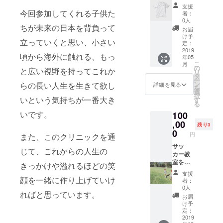
のプロ
願いい
支援
ジェク
たしま
今回参加してくれる子供た
者：
ト限定
す。
0人
品で
ちが未来の日本を背負って
お届
す。 色
け予
立っていくと思い、小さい
は
定：
「白・
2019
頃から海外に触れる、もっ
年05
黒・グ
こ
月
レー」
の
と広い視野を持ってこれか
リ
より選
タ
ー
べま
ン
らの長い人生を生きて欲し
詳細を見る
を
す。ま
選
択
た、サ
いという気持ちが一番大き
す
る
イズも
いです。
100
S〜XL
までご
,00
残り3
用意し
0
円
また、このクリニックを通
ており
ます。
サッ
じて、これからの人生の
※ご希望
カー教
の品の
室を開
きっかけや溢れるほどの笑
サイ
催しま
支援
ズ・色
す。な
顔を一緒に作り上げていけ
者：
を備考
らびに
0人
ればと思っています。
欄に記
トーク
お届
載して
セッ
け予
いただ
ション
定：
きます
を行い
2019