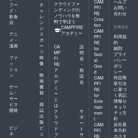
CAM
ヘルプ
クラウドファ
フー
チ
PFI
お問い
ンディングの
ド・
ャ
RE
合わせ
ノウハウを無
飲食
レ
Crea
料で学ぼう
店
ン
tion
各種規定
CAMPFIRE
ジ
CAM
アカデミー
アニ
ス
利用規
PFI
メ・
ポ
約
RE
漫画
ー
CA
説
細則
for
ツ
MP
明
プライ
Soci
ファ
映
FI
会
バシー
al
ッ
像
RE
・
ポリ
Goo
ショ
・
ア
相
シー
d
ン
映
カ
談
特定商
CAM
画
デ
会
取引法
PFI
ゲー
書
ミ
に基づ
RE
ム・
籍
ー
く表記
for
サー
・
と
情報セ
Ente
ビス
雑
は
キュリ
rtain
開発
誌
ク
サ
ティ方
men
出
ラ
ポ
針
t
版
ウ
ー
反社基
CAM
ビジ
ビ
ド
ト
本方針
PFI
ネ
ュ
フ
サ
カスタ
RE