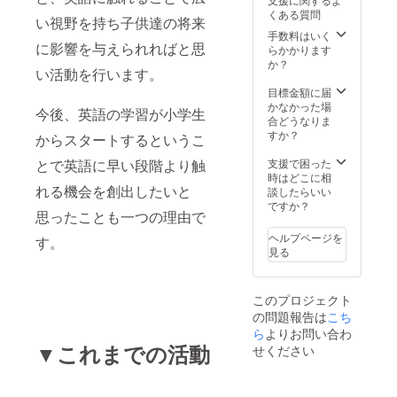
ていま
くある質問
すが、
い視野を持ち子供達の将来
遠方に
手数料はいく
に影響を与えられればと思
より宿
らかかります
泊費が
か？
い活動を行います。
発生す
る際は
目標金額に届
負担し
かなかった場
今後、英語の学習が小学生
ていた
合どうなりま
だくこ
すか？
からスタートするというこ
ともご
ざいま
支援で困った
とで英語に早い段階より触
す。 ・
時はどこに相
場所 日
れる機会を創出したいと
談したらいい
本全国
ですか？
思ったことも一つの理由で
へ訪問
させて
ヘルプページを
す。
いただ
見る
きます
が、上
記した
このプロジェクト
ように
の問題報告は
こち
遠方に
より宿
ら
よりお問い合わ
泊が生
▼これまでの活動
せください
じる際
は別途
ご負担