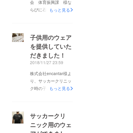
会 体育振興課 様な
らびに石巻市役所 復
もっと見る
興政策部 スポーツ交
流推進室 様より、後
援いただきました。行
子供用のウェア
政の方が応援してくだ
を提供していた
さるということで、ま
だきました！
た一つ気持ちがピリッ
と引き締まりました。
2018/11/27 23:59
参加者の子供にも楽し
株式会社encantar様よ
んでもらい、その保護
り、サッカークリニッ
者にも楽しんでもら
ク時の子供用のウェア
もっと見る
い、なおかつスタッフ
約200着を提供してい
も楽しめるサッカーク
ただきました。少しず
リニックを目指して
つですが、クリニック
やっていきます！
サッカークリ
の開催が整ってきてお
ニック用のウェ
り、子供達に会えるの
が楽しみでしかありま