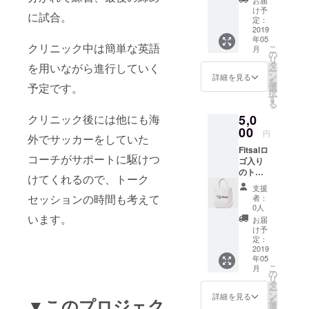
お届
の商品
け予
に試合。
です。
定：
2019
年05
クリニック中は簡単な英語
こ
月
の
リ
タ
を用いながら進行していく
ー
ン
詳細を見る
を
予定です。
選
択
す
る
5,0
クリニック後には他にも海
00
円
外でサッカーをしていた
Fitsalロ
コーチがサポートに駆けつ
ゴ入り
のトー
けてくれるので、トーク
トバッ
支援
グ。こ
セッションの時間も考えて
者：
のプロ
0人
ジェク
います。
お届
ト限定
け予
商品で
定：
す。
2019
年05
こ
月
の
リ
タ
ー
ン
詳細を見る
▼このプロジェク
を
選