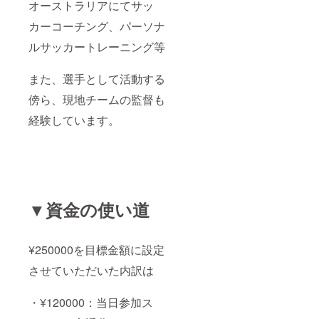
いただ
オーストラリアにてサッ
くこと
カーコーチング、パーソナ
可能性
が有り
ルサッカートレーニング等
ます。
（個人
的な話
また、選手として活動する
ですが
空港や
傍ら、現地チームの監督も
主要駅
からア
経験しています。
クセス
しやす
い場所
だと助
かりま
す。）
・セッ
▼資金の使い道
ション
内容
サッ
カー教
¥250000を目標金額に設定
室：1時
間30分
させていただいた内訳は
トーク
セッ
ショ
・¥120000：当日参加ス
ン：1時