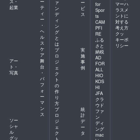
ス・
ー
ァ
ー
マーハ
for
起業
テ
ン
ビ
ラスメ
Spor
ィ
デ
ス
ントに
ts
ー
ィ
対する
CAM
・
ン
考え方
PFI
ヘ
グ
クッ
RE
ル
と
キーポ
ふる
ス
は
リシー
さと
ケ
プ
実
納税
ア
ロ
施
AD
アー
舞
ジ
事
FOR
ト・
台
ェ
例
ALL
写真
・
ク
HIO
パ
ト
KOS
フ
の
HI
ォ
作
JFA
ー
り
クラ
マ
方
ウド
ン
プ
統
ファ
ス
ロ
計
ン
ソー
ジ
デ
ディ
シャ
ェ
ー
ング
ル
ク
タ
mac
グッ
ト