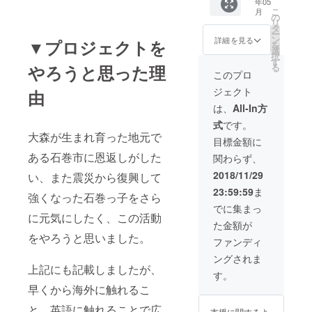
年05
ようお
ます。
こ
月
願いい
・日
の
リ
たしま
時：9月
タ
ー
す。
中旬〜
ン
詳細を見る
▼プロジェクトを
を
11月上
選
択
旬頃 こ
す
る
やろうと思った理
の中で
このプロ
双方の
ジェクト
由
都合に
より詳
は、
All-In方
細を決
式
です。
定させ
大森が生まれ育った地元で
ていた
目標金額に
だけれ
ある石巻市に恩返しがした
関わらず、
ばと思
いま
2018/11/29
い、また震災から復興して
す。 ・
23:59:59
ま
交通
強くなった石巻っ子をさら
費、宿
でに集まっ
泊費 原
に元気にしたく、この活動
た金額が
則的に
をやろうと思いました。
交通費
ファンディ
は今回
ングされま
の支援
上記にも記載しましたが、
金のリ
す。
ターン
早くから海外に触れるこ
の中に
含まれ
と、英語に触れることで広
支援に関するよ