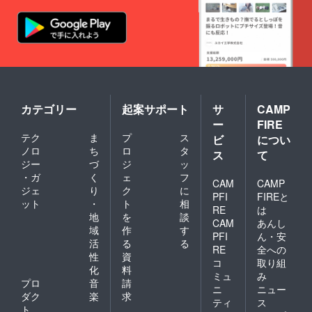
カテゴリー
起案サポート
サ
CAMP
ー
FIRE
テク
ま
プ
ス
ビ
につい
ノロ
ち
ロ
タ
ス
て
ジー
づ
ジ
ッ
・ガ
く
ェ
フ
CAM
CAMP
ジェ
り
ク
に
PFI
FIREと
ット
・
ト
相
RE
は
地
を
談
CAM
あんし
域
作
す
PFI
ん・安
活
る
る
RE
全への
性
資
コ
取り組
化
料
ミュ
み
プロ
音
請
ニ
ニュー
ダク
楽
求
ティ
ス
ト