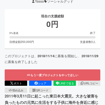
Yassa
ソーシャルグッド
現在の支援総額
0
円
終了
0
%達成
目標金額
250,000
円
支援者数
0
人
このプロジェクトは、
2018/11/14
に募集を開始し、
2018/11/29
に募集を終了しました
もう一度プロジェクトをやってほしい
ポスト
シェア
LINEで送る
URLコピー
埋め込み
QRコード
2011年3月11日に起こった東日本大震災。大きな被害を
負ったものの元気に生活をする子供に海外を身近に感じ