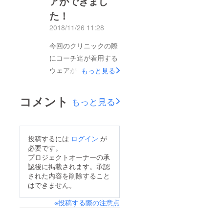
アができまし
せん。この活動を通じ
た！
て、少しでも多くの子
2018/11/26 11:28
供のあふれんばかりの
今回のクリニックの際
笑顔をみたいと思いま
にコーチ達が着用する
す！
ウェアがロゴ入りで出
もっと見る
来上がりました。背中
には協賛していただい
コメント
もっと見る
た、SOL留学さんのロ
ゴが入っています。
SOL留学はSOL eduの
投稿するには
ログイン
が
中の日本チームであ
必要です。
り、オーストラリア/
プロジェクトオーナーの承
認後に掲載されます。承認
ブリスベンにてワーキ
された内容を削除すること
ングホリデー、留学生
はできません。
の学校紹介ならびに生
※投稿する際の注意点
活に必要な情報を教え
てくれる留学エージェ