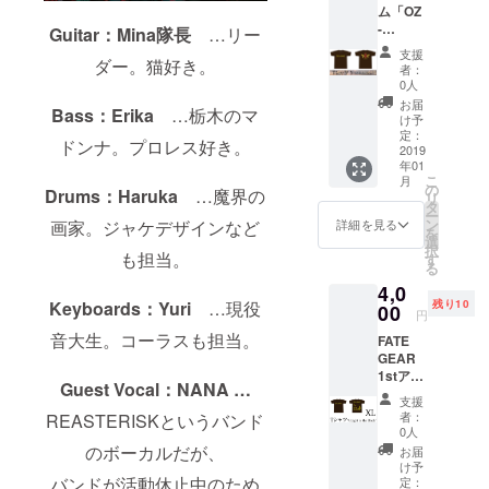
ム「OZ
-
Guitar：Mina隊長
…リー
Rebelli
支援
on-」を
ダー。猫好き。
者：
イメー
0人
ジした
お届
Bass：Erika
…栃木のマ
デザイ
け予
ンのT
定：
ドンナ。プロレス好き。
シャ
2019
年01
ツ。茶
こ
月
ボ
の
Drums：Haruka
…魔界の
リ
ディ。
タ
ー
バック
ン
詳細を見る
画家。ジャケデザインなど
を
プリン
選
択
ト有。
も担当。
す
る
メンズS
4,0
サイズ
残り10
Keyboards：Yuri
…現役
です。
00
円
音大生。コーラスも担当。
FATE
GEAR
1stアル
Guest Vocal：NANA …
バム「A
支援
Light in
者：
REASTERISKというバンド
the
0人
Black」
のボーカルだが、
お届
のイ
け予
メージ
バンドが活動休止中のため
定：