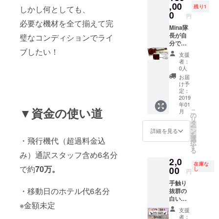
ess
,00
残り1
しかし何としても、
Goddes
0
円
s」 の
必要な機材を全て揃えて完
ジャ
Mina隊
ケット
長が自
璧なコンディションでライ
原画が
分でペ
ブしたい！
ついに
イント
支援
解禁！
してラ
者：
このア
イブで
0人
ルバム
使って
お届
はすで
いたギ
け予
に多く
ター。
定：
のオー
レス
2019
年01
ダーが
ポール
▼資金の使い道
こ
月
来てい
型なの
の
リ
ますの
にフロ
タ
ー
で、
イド
ン
詳細を見る
を
ヒット
ローズ
選
・飛行機代（超過料金込
択
作にな
付きの
す
る
ること
レアな
み）通訳スタッフ含め6名分
2,0
確実で
タイ
在庫な
で約
70
万。
す！
プ。 ソ
00
し
円
ゲット
フト
手触り
できる
ケース
・移動日のホテル代6名分
抜群の
最初で
付き。
白いマ
最後の
ジャン
※金額未定
フラー
チャン
ボフ
支援
タオ
ス！ ご
レット
者：