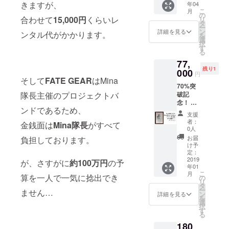
きますが、
年04
スター
加！
こ
月
に加
の
合わせて
15,000円
くらいレ
リ
え、
タ
ー
2019年
ン
詳細を見る
ンタル代がかかります。
を
2月25日
選
択
（月）
す
る
20:30～
77,
22:00渋
残り1
谷某所
000
円
にて行
そして
FATE GEAR
はMina
70%突
われる
破記
隊長主催のプロジェクトバ
公開リ
念！ 稀
ハーサ
ンドであるため、
にデザ
ル見学
支援
イナー
権を
者：
金銭面は
Mina隊長
がすべて
として
セット
0人
も活動
で。 限
お届
負担しております。
する
定20
け予
Mina隊
名！
定：
長作、
2019
が、さすがに
約100万円
の予
年01
アメリ
こ
月
カのTV
算を一人で一気に捻出でき
の
リ
でも
タ
ー
ません…
Music
ン
詳細を見る
を
Videoが
選
択
放送中
す
る
の
180
「Headl