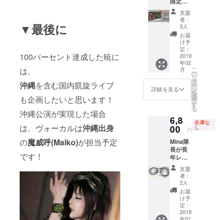
限定！
子、
オリコ
NANA
支援
ン・イ
と楽器
者：
ン
▼最後に
隊全員
3人
ディー
のサイ
お届
ズ
ン入り
け予
チャー
で。
定：
100パーセント達成した暁に
ト10位
2019
年02
にも
こ
月
は、
なった
の
リ
アルバ
タ
沖縄
を含む国内凱旋ライブ
ー
ム
ン
詳細を見る
を
「7year
選
も企画したいと思います！
択
s ago」
す
る
の、全
沖縄公演が実現した場合
6,8
国店頭
在庫な
ディス
は、ヴォーカルは
沖縄出身
00
し
円
プレイ
の
魔威呼(Maiko)
が担当予定
Mina隊
用非売
長が長
品ポッ
です！
年レ
プを楽
コー
器隊全
支援
ディン
員&ゲス
者：
グ、ラ
ト
2人
イブで
ヴォー
お届
使用し
カル荊-
け予
ていた
いばら-
定：
シール
2019
のサイ
年01
ド。