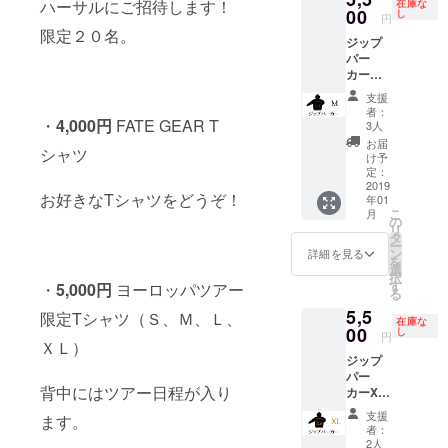
ハーサルにご招待します！
在庫な
00
し
円
限定２０名。
ジップ
パー
カーM
サイ
支援
ズ。裏
者：
起毛で
・
4,000円
FATE GEAR T
3人
とても
お届
シャツ
温かい
け予
です。
定：
グレー
2019
お好きなTシャツをどうぞ！
年01
のバッ
こ
月
クプリ
の
リ
ントで
タ
ー
す。
ン
詳細を見る
を
選
択
す
・
5,000円
ヨーロッパツアー
る
5,5
限定Tシャツ（Ｓ、Ｍ、Ｌ、
在庫な
00
し
円
ＸＬ）
ジップ
パー
背中にはツアー日程が入り
カーXL
サイ
支援
ます。
ズ。裏
者：
起毛で
2人