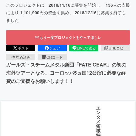
このプロジェクトは、
2018/11/16
に募集を開始し、
136
人の支援
により
1,101,900
円の資金を集め、
2018/12/16
に募集を終了し
ました
もう一度プロジェクトをやってほしい
ポスト
シェア
LINEで送る
URLコピー
埋め込み
QRコード
ガールズ・スチームメタル楽団「FATE GEAR」の初の
海外ツアーとなる、ヨーロッパ5ヵ国12公演に必要な経
費のご支援をお願いします！！
エ
ン
タ
メ
領
域
特