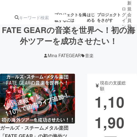
新
ロ
規
グ
会
プロジェクトを掲
はじ
プロジェクト
/
載するには
める
をさがす
イ
員
ン
登
FATE GEARの音楽を世界へ！初の海
録
外ツアーを成功させたい！
人気のプロ
注目のリ
注目の新着プロ
募集終了が近いプ
もうすぐ公開
Mina FATEGEAR
音楽
ジェクト
ターン
ジェクト
ロジェクト
されます
アート・写真
音楽
現在の支援総
額
1,10
テクノロジー・ガジェット
ゲーム・サ
1,90
映像・映画
書籍・雑誌
ガールズ・スチームメタル楽団
ビジネス・起業
チャレンジ
「FATE GEAR」の初の海外ツ