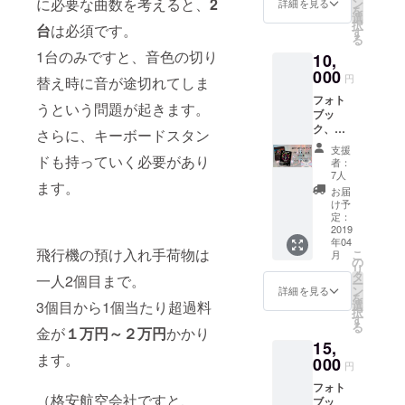
に必要な曲数を考えると、
2
ン
詳細を見る
を
をセッ
選
択
台
は必須です。
トで。
す
る
1台のみですと、音色の切り
10,
000
円
替え時に音が途切れてしま
フォト
うという問題が起きます。
ブッ
ク、ツ
さらに、キーボードスタン
アード
支援
キュメ
ドも持っていく必要があり
者：
ント
7人
ます。
DVD-R
お届
に加
け予
え、 現
定：
地での
2019
年04
告知に
飛行機の預け入れ手荷物は
こ
月
使われ
の
リ
る非売
タ
一人2個目まで。
ー
品ツ
ン
詳細を見る
を
アーポ
選
3個目から1個当たり超過料
択
スター
す
る
をセッ
金が
１万円～２万円
かかり
15,
トで。
ます。
000
円
フォト
（格安航空会社ですと、
ブッ