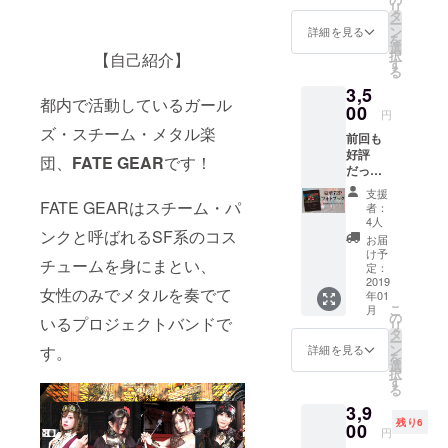
JAPAN)、
リ
タ
SHARA(Eart
ー
ン
詳細を見る
を
hshaker)、
選
択
【自己紹介】
す
大橋隆志(聖
る
飢魔II)、
3,5
都内で活動しているガール
00
SHOW-YA、
円
ズ・スチーム・メタル楽
BABYMETAL
前回も
好評
、
団、
FATE GEAR
です！
だった
SCANDAL、
A5サイ
支援
Aldious な
ズ豪華
FATE GEARはスチーム・パ
者：
72P
ど
4人
フォト
ンクと呼ばれるSF系のコス
お届
ブッ
け予
チュームを身にまとい、
ク。
定：
「Headl
2019
女性のみでメタルを奏でて
年01
ess
こ
月
Goddes
の
いるプロジェクトバンドで
リ
s」
タ
ー
ミュー
ン
す。
詳細を見る
を
ジック
選
択
ビデオ
す
る
撮影時
3,9
の未公
残り6
開
00
円
ショッ