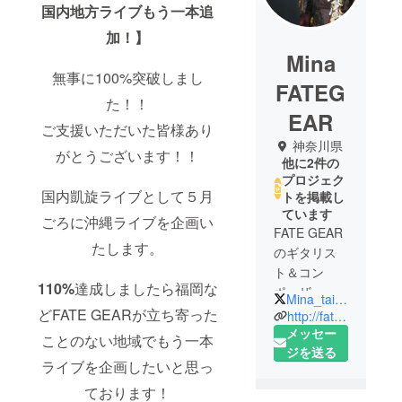
国内地方ライブもう一本追
加！】
Mina
無事に100%突破しまし
FATEG
た！！
EAR
ご支援いただいた皆様あり
神奈川県
がとうございます！！
他に2件の
プロジェク
国内凱旋ライブとして５月
トを掲載し
ています
ごろに沖縄ライブを企画い
FATE GEAR
たします。
のギタリス
ト＆コン
110%
達成しましたら福岡な
ポーザーの
Mina_taicho
Mina隊長で
どFATE GEARが立ち寄った
http://fategear.jp/
す。
メッセー
ことのない地域でもう一本
音楽学校MI
ジを送る
ライブを企画したいと思っ
JAPAN卒。
2018年4月
ております！