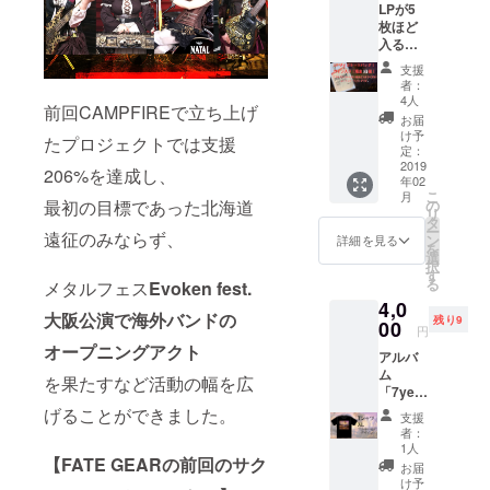
LPが5
トを収
枚ほど
録。
入るサ
イズの
支援
トート
者：
バッ
4人
前回CAMPFIREで立ち上げ
グ。隊
お届
長のオ
け予
たプロジェクトでは支援
カンも
定：
愛用
2019
206%を達成し、
年02
中。限
こ
月
定１０
最初の目標であった北海道
の
リ
個！ 楽
タ
ー
遠征のみならず、
器隊全
ン
詳細を見る
を
員のサ
選
択
イン入
す
る
メタルフェス
Evoken fest.
りで。
4,0
※LPは
大阪公演で海外バンドの
残り9
隊長の
00
円
宝物な
オープニングアクト
アルバ
ので付
ム
属しま
を果たすなど活動の幅を広
「7year
せん
s ago」
げることができました。
支援
のジャ
者：
ケット
1人
【FATE GEARの前回のサク
デザイ
お届
ンのT
け予