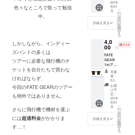
で作ら
2019
年01
色々なところで歌って勉強
れたT
こ
月
シャ
の
リ
中。
ツ！ 茶
タ
ー
色ボ
ン
詳細を見る
を
ディに
選
択
ゴール
す
る
ドプリ
4,0
ントで
しかしながら、インディー
残り10
す。XL
00
円
サイ
ズバンドの多くは
FATE
ズ。
GEAR
ツアーに必要な飛行機のチ
1stアル
ケットを自分たちで買わな
バム「A
支援
Light in
者：
ければならず、
the
0人
Black」
お届
今回のFATE GEARのツアー
のイ
け予
メージ
定：
も例外ではありません。
で作ら
2019
年01
れたT
こ
月
シャ
さらに飛行機で機材を運ぶ
の
リ
ツ！ 茶
タ
ー
には
超過料金
がかかりま
色ボ
ン
詳細を見る
を
ディに
選
択
す…！
ゴール
す
る
ドプリ