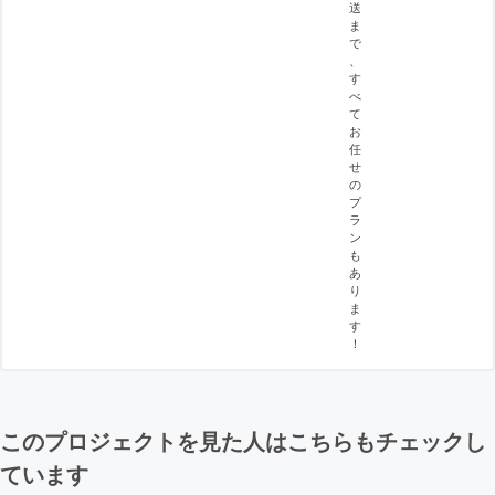
送
ま
で
、
す
べ
て
お
任
せ
の
プ
ラ
ン
も
あ
り
ま
す
！
このプロジェクトを見た人はこちらもチェックし
ています