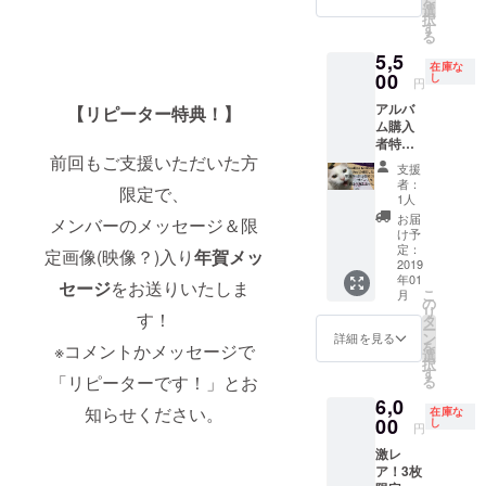
を
（つま
選
択
り黄土
す
る
色…）
5,5
ラスト1
在庫な
枚！
00
し
円
アルバ
【リピーター特典！】
ム購入
者特典
前回もご支援いただいた方
バー
支援
ジョン
者：
限定で、
の
1人
「Headl
お届
メンバーのメッセージ＆限
ess
け予
Goddes
定：
定画像(映像？)入り
年賀メッ
s」のレ
2019
年01
コー
セージ
をお送りいたしま
こ
月
ディン
の
リ
グで使
す！
タ
ー
用した
ン
詳細を見る
を
※コメントかメッセージで
魔威子
選
択
直筆の
す
「リピーターです！」とお
る
歌詞
6,0
カー
知らせください。
在庫な
ド。 2
00
し
円
枚綴り
激レ
です。
ア！3枚
魔威