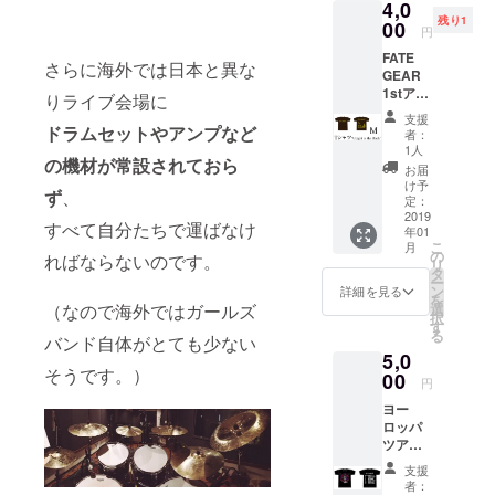
4,0
ントで
残り1
す。Lサ
00
円
イズ。
FATE
さらに海外では日本と異な
GEAR
1stアル
りライブ会場に
バム「A
支援
Light in
ドラムセットやアンプなど
者：
the
1人
の機材が常設されておら
Black」
お届
のイ
け予
ず
、
メージ
定：
で作ら
2019
すべて自分たちで運ばなけ
年01
れたT
こ
月
シャ
の
ればならないのです。
リ
ツ！ 茶
タ
ー
色ボ
ン
詳細を見る
を
ディに
選
（なので海外ではガールズ
択
ゴール
す
る
ドプリ
バンド自体がとても少ない
5,0
ントで
そうです。）
す。M
00
円
サイ
ヨー
ズ。
ロッパ
ツアー
限定で
支援
販売予
者：