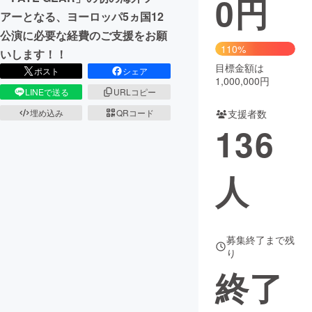
0
円
アーとなる、ヨーロッパ5ヵ国12
まちづくり・地域活性化
公演に必要な経費のご支援をお願
110%
いします！！
目標金額は
CAMPFIRE for Social Good
CAMPFIRE Creation
ポスト
シェア
1,000,000円
CAMPFIREふるさと納税
machi-ya
コミュニティ
LINEで送る
URLコピー
支援者数
埋め込み
QRコード
136
人
募集終了まで残
り
終了