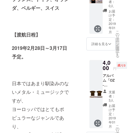
者：
ケット
0人
ダ、ベルギー、スイス
デザイ
お届
ンのT
け予
シャ
定：
ツ。黒
2019
年01
ボ
こ
月
ディ。
【渡航日程】
の
リ
メンズS
タ
ー
サイズ
ン
詳細を見る
を
2019年2月28日～3月17日
です。
選
択
す
る
予定。
4,0
残り3
00
円
アルバ
ム「OZ
日本ではあまり馴染みのな
-
Rebelli
いメタル・ミュージックで
支援
on-」を
者：
イメー
すが、
3人
ジした
お届
ヨーロッパではとてもポ
デザイ
け予
ンのT
定：
ピュラーなジャンルであ
シャ
2019
年01
ツ。茶
り、
こ
月
ボ
の
リ
ディ。