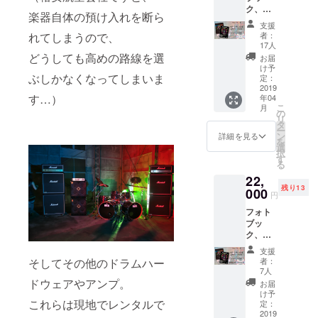
ク、ツ
楽器自体の預け入れを断ら
アード
支援
キュメ
者：
れてしまうので、
ント
17人
DVD-
どうしても高めの路線を選
お届
R、ツ
け予
アーポ
ぶしかなくなってしまいま
定：
スター
2019
す…）
年04
に加
こ
月
え、
の
リ
2018/10
タ
ー
/28に行
ン
詳細を見る
を
われた
選
択
ゲスト
す
る
Vo.魔威
22,
呼との
残り13
「Rom
000
円
ancer」
フォト
「Headl
ブッ
ess
ク、ツ
Goddes
アード
s」の
支援
キュメ
ノー
者：
そしてその他のドラムハー
ント＆
カット
7人
ライブ
ライブ
ドウェアやアンプ。
お届
DVD-
映像を
け予
R、 ツ
これらは現地でレンタルで
DVD-R
定：
アーポ
2019
に追