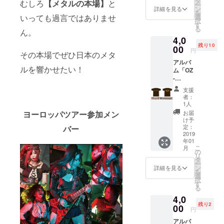
タ
むしろ
【メタルの本場】
と
ー
バック
ン
詳細を見る
を
プリン
いっても過言ではありませ
選
択
ト有。
す
る
ん。
メンズL
4,0
サイズ
残り10
です。
00
円
その本場でぜひ日本のメタ
アルバ
ルを響かせたい！
ム「OZ
-
Rebelli
支援
on-」を
者：
イメー
1人
ジした
ヨーロッパツアー参加メン
お届
デザイ
け予
ンのT
定：
バー
シャ
2019
年01
ツ。茶
こ
月
ボ
の
リ
ディ。
タ
ー
バック
ン
詳細を見る
を
プリン
選
択
ト有。
す
る
メンズ
4,0
Mサイ
残り2
ズで
00
円
す。
アルバ