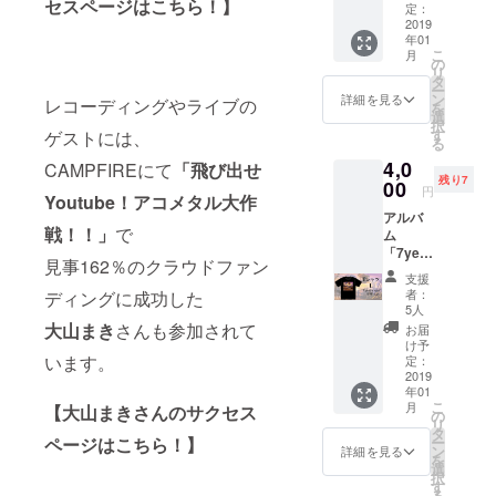
セスページはこちら！】
シャ
定：
ツ。黒
2019
年01
ボ
こ
月
ディ。
の
リ
メンズ
タ
ー
XLサイ
ン
詳細を見る
レコーディングやライブの
を
ズで
選
択
す。
す
ゲストには、
る
4,0
CAMPFIREにて
「飛び出せ
残り7
00
円
Youtube！アコメタル大作
アルバ
戦！！」
で
ム
「7year
見事162％のクラウドファン
s ago」
支援
のジャ
者：
ディングに成功した
ケット
5人
デザイ
大山まき
さんも参加されて
お届
ンのT
け予
シャ
います。
定：
ツ。黒
2019
年01
ボ
こ
月
【大山まきさんのサクセス
ディ。
の
リ
メンズL
タ
ページはこちら！】
ー
サイズ
ン
詳細を見る
を
です。
選
択
す
る