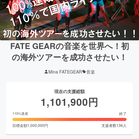
FATE GEARの音楽を世界へ！初
の海外ツアーを成功させたい！
Mina FATEGEAR
音楽
現在の支援総額
1,101,900
円
終了
110
%達成
目標金額
1,000,000
円
支援者数
136
人