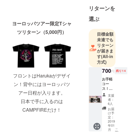
11日発売し
リターンを
た3rdアルバ
ム「7 years
選ぶ
ago」はオリ
ヨーロッパツアー限定Tシャ
コンイン
ツリターン（5,000円）
目標金額
ディーズア
未達でも
ルバム週間
リターン
10位にラン
が届きま
クイン。
す
(All-in
方式)
700
円
残り14
★過去に競
フロントはHarukaがデザイ
お手軽
演、前座を
ン！背中にはヨーロッパツ
コー
務めたアー
ス！
アー日程が入ります。
FATE
ティスト…
支援
GEAR
者：
(敬称略)
日本で手に入るのは
缶バッ
6人
高崎晃
ジ3個
お届
CAMPFIREだけ！
セッ
(LOUDNESS
け予
ト！
定：
)、
2019
年01
TAIJI(ex.X
こ
月
の