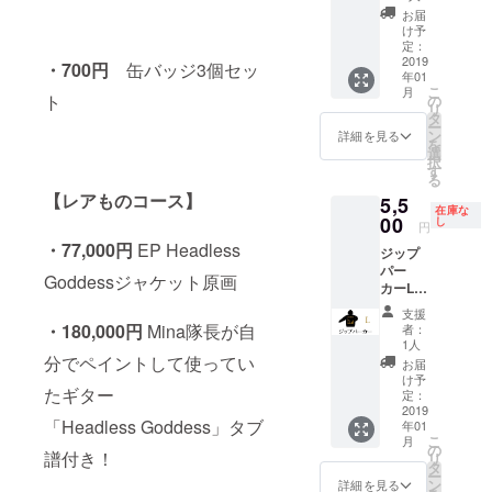
とても
お届
暖かい
け予
です。
定：
ゴール
2019
・700円
缶バッジ3個セッ
年01
ド風
こ
月
バック
ト
の
リ
プリン
タ
ー
ト。
ン
詳細を見る
を
（つま
選
択
り黄土
す
る
色…）
【レアものコース】
5,5
ラスト
在庫な
２枚！
00
し
円
・77,000円
EP Headless
ジップ
パー
Goddessジャケット原画
カーLサ
イズ。
支援
裏起毛
・180,000円
Mina隊長が自
者：
でとて
1人
も暖か
分でペイントして使ってい
お届
いで
け予
たギター
す。
定：
ゴール
2019
「Headless Goddess」タブ
年01
ド風
こ
月
バック
の
譜付き！
リ
プリン
タ
ー
ト。
ン
詳細を見る