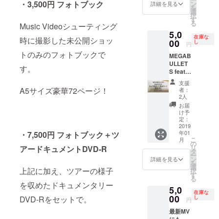
色ボ
・3,500円 フォトブック
ン
オマケ
詳細を見る
を
ディに
選
で一曲
択
ゴール
す
まるま
る
Music Videoシューティング
ドプリ
るプレ
5,0
ントで
ゼン
在庫な
時に撮影した未公開ショッ
す。Sサ
00
し
ト！
円
イズ。
ピック
トのみのフォトブックで
MEGAB
最後の
アップ
ULLET
一枚！
無しで
す。
S feat.
インテ
NANA
リアに
支援
のレ
A5サイズ豪華72ページ！
もどう
者：
コー
2人
ぞ。
ディン
お届
グに
け予
使った
定：
歌詞
2019
年01
・7,500円 フォトブック＋ツ
カー
こ
月
ド、限
の
リ
アードキュメントDVD-R
定2枚！
タ
ー
NANA,
ン
詳細を見る
を
Mina隊
選
上記に加え、ツアーの様子
択
長,
す
る
Haruka,
を収めたドキュメンタリー
5,0
Erika,
在庫な
Yuriの
00
し
DVD-Rをセットで。
円
サイン
最新MV
入り
にも