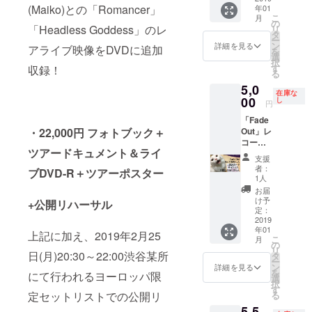
(Maiko)との「Romancer」
年01
r,
こ
月
Headle
の
「Headless Goddess」のレ
リ
ss
タ
ー
Goddes
ン
詳細を見る
アライブ映像をDVDに追加
を
s, 破壊
選
択
の薔薇,
す
収録！
る
Fade
5,0
Out) の
在庫な
中から
00
し
円
ランダ
「Fade
ムで一
Out」レ
・22,000円 フォトブック＋
曲！
コー
Haruka,
ツアードキュメント＆ライ
ディン
Erika,
支援
グで使
Yuri,
者：
ブDVD-R＋ツアーポスター
用した
Mina隊
1人
Vo.魔威
長のサ
お届
子直筆
イン入
け予
+公開リハーサル
の歌詞
りで。
定：
カー
2019
年01
ド！ 魔
上記に加え、2019年2月25
こ
月
威子と
の
リ
楽器隊
日(月)20:30～22:00渋谷某所
タ
ー
全員の
ン
詳細を見る
を
にて行われるヨーロッパ限
サイン
選
択
入り
す
る
定セットリストでの公開リ
で。
5,5