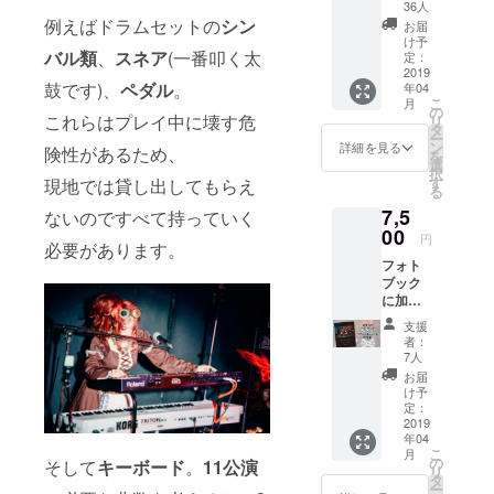
定のT
36人
シャツ
例えばドラムセットの
シン
お届
を、ク
け予
バル類
、
スネア
(一番叩く太
ラウド
定：
ファン
2019
鼓です)、
ペダル
。
年04
ディン
こ
月
グ限定
の
これらはプレイ中に壊す危
リ
で差し
タ
ー
上げま
ン
詳細を見る
険性があるため、
を
す！ S,
選
択
M, L, XL
す
現地では貸し出してもらえ
る
から選
7,5
べま
ないのですべて持っていく
す。 背
00
円
必要があります。
中にツ
フォト
アー日
ブック
程入
に加え
り。 ※
て、
色味は
支援
ヨー
画像と
者：
ロッパ
多少変
7人
ツアー
わる可
お届
の様子
能性が
け予
を収め
ありま
定：
たド
2019
すので
年04
キュメ
ご了承
こ
月
ンタ
くださ
の
そして
キーボード
。
11公演
リ
リー
い。
タ
ー
DVD-R