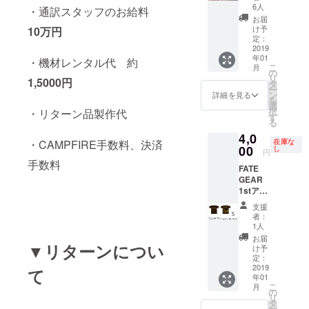
ル。 在
希望で
で弾き
6人
・通訳スタッフのお給料
庫は残
あれば
やすい
お届
り6枚で
お好き
です。
け予
10万円
す！
な背景
※ピック
定：
2019
追加や
アップ
年01
色塗り
は他の
・機材レンタル代 約
こ
月
をさせ
ギター
の
リ
1,5000円
ていた
に移植
タ
ー
だきま
してし
ン
詳細を見る
を
す。
まった
選
択
・リターン品製作代
のであ
す
る
りませ
4,0
ん。 お
在庫な
・CAMPFIRE手数料、決済
00
手持ち
し
円
のピッ
手数料
FATE
クアッ
GEAR
プを乗
1stアル
せてい
バム「A
ただけ
支援
Light in
れば音
者：
the
がでま
1人
Black」
す。 お
お届
のイ
▼リターンについ
詫びに
け予
メージ
定：
【Headl
で作ら
2019
ess
て
年01
れたT
Goddes
こ
月
シャ
の
s】のタ
リ
ツ！ 茶
タ
ブ譜を
ー