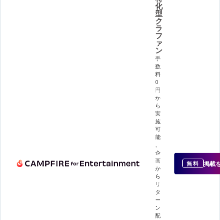
化
型
ク
ラ
フ
ァ
ン
手
数
料
0
円
か
ら
実
施
可
能
。
企
画
掲載
無料
か
ら
リ
タ
ー
ン
配