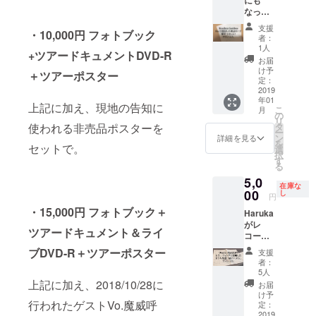
で。
なって
いる
支援
・10,000円 フォトブック
Headle
者：
ss
1人
+ツアードキュメントDVD-R
Goddes
お届
sのレ
け予
＋ツアーポスター
コー
定：
ディン
2019
年01
グに
上記に加え、現地の告知に
こ
月
使った
の
リ
歌詞
タ
使われる非売品ポスターを
ー
カー
ン
詳細を見る
を
ド、限
セットで。
選
択
定1セッ
す
る
ト！ 魔
5,0
威呼,
在庫な
NANA,
00
し
円
Mina隊
・15,000円
フォトブック＋
Haruka
長,
がレ
Haruka,
ツアードキュメント＆ライ
コー
Erika,
ディン
Yuriの
ブDVD-R＋ツアーポスター
支援
グで使
サイン
者：
用した
入り
5人
ドラム
で。
上記に加え、2018/10/28に
お届
譜面
け予
（Lifer,
行われたゲストVo.魔威呼
定：
Skykille
2019