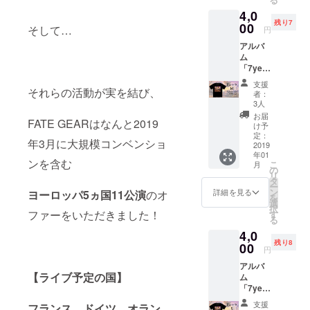
4,0
残り7
00
そして…
円
アルバ
ム
「7year
s ago」
支援
のジャ
それらの活動が実を結び、
者：
ケット
3人
デザイ
お届
FATE GEARはなんと2019
ンのT
け予
シャ
定：
年3月に大規模コンベンショ
ツ。黒
2019
年01
ボ
ンを含む
こ
月
ディ。
の
リ
メンズ
タ
ー
Mサイ
ン
詳細を見る
ヨーロッパ5ヵ国11公演
のオ
を
ズで
選
択
す。
ファーをいただきました！
す
る
4,0
残り8
00
円
アルバ
【ライブ予定の国】
ム
「7year
s ago」
支援
フランス、ドイツ、オラン
のジャ