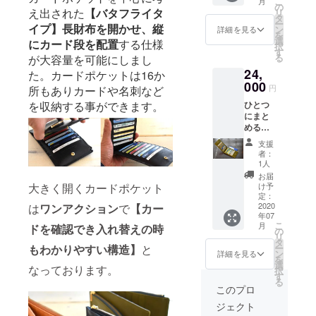
こ
月
通常販
ペック
の
ケッ
たこらしさ
え出された
【バタフライタ
リ
売価
栃木レ
タ
ト:1/ :
を加えた今
ー
格:1485
イプ】
長財布を開かせ、縦
ザー/日
ン
160mm
詳細を見る
を
0円税込
どきのレ
本製 寸
選
小さな
にカード段を配置
する仕様
択
今プロ
法
す
マルチ
ザーギアを
る
が大容量を可能にしまし
ジェク
縦:110
ポケッ
様々リリー
24,
トだけ
mm/
た。カードポケットは16か
ト:1/ :
の限定
000
横:190
スする。
180mm
円
所もありカードや名刺など
リター
mm/厚
ひとつ
を収納する事ができます。
ンで
さ:7mm
にまと
す。特
-10mm
める
別価格
開いた
革たこと
パー
12000
状態:
支援
は。。
ス 2点
円(税
横:360
者：
セット
込・送
2004年創設
mm
1人
(お好き
料込・
カード
お届
のドメス
なカ
専用箱
大きく開くカードポケット
ポケッ
け予
ティックレ
ラーを2
入り) ス
定：
ト:16 大
点お選
2020
は
ワンアクション
で
【カー
ペック
きなマ
ザーブラン
年07
び頂け
栃木レ
ルチポ
ド革蛸謹
こ
月
ドを確認でき入れ替えの時
ます) ス
ザー/日
の
ケッ
リ
ペック
製。超特厚
本製 寸
タ
ト:1/ :
もわかりやすい構造】
と
ー
栃木レ
法
ン
160mm
詳細を見る
の仕立てを
を
ザー/日
縦:110
選
小さな
なっております。
択
日本国内に
本製 寸
mm/
す
マルチ
る
法
横:190
根付かせ、
ポケッ
このプロ
縦:110
mm/厚
ト:1/ :
ヨーロッパ
ジェクト
mm/
さ:7mm
180mm