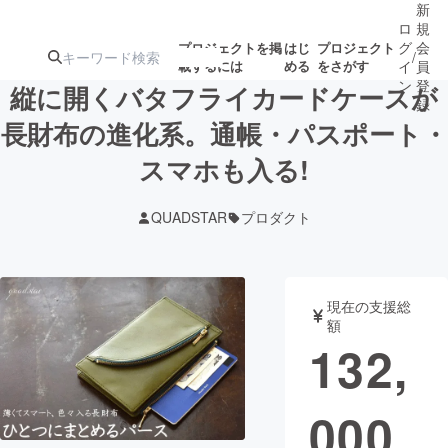
新
ロ
規
グ
会
プロジェクトを掲
はじ
プロジェクト
/
載するには
める
をさがす
イ
員
ン
登
縦に開くバタフライカードケースが
録
長財布の進化系。通帳・パスポート・
スマホも入る!
人気のプロ
注目のリ
注目の新着プロ
募集終了が近いプ
もうすぐ公開
ジェクト
ターン
ジェクト
ロジェクト
されます
QUADSTAR
プロダクト
アート・写真
音楽
現在の支援総
テクノロジー・ガジェット
ゲーム・サ
額
132,
映像・映画
書籍・雑誌
000
ビジネス・起業
チャレンジ