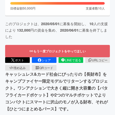
目標金額
50,000
円
支援者数
10
人
このプロジェクトは、
2020/05/01
に募集を開始し、
10
人の支援
により
132,000
円の資金を集め、
2020/06/01
に募集を終了しま
した
もう一度プロジェクトをやってほしい
ポスト
シェア
LINEで送る
URLコピー
埋め込み
QRコード
キャッシュレス&カード社会にぴったりの【長財布】を
キャンプファイヤー限定モデルでリターンするプロジェ
クト。ワンアクションで大きく縦に開き大容量の【バタ
フライカードポケット】や2つのマルチポケットでより
コンパクトにスマートに沢山のモノが入る財布、それが
【ひとつにまとめるパース】です。