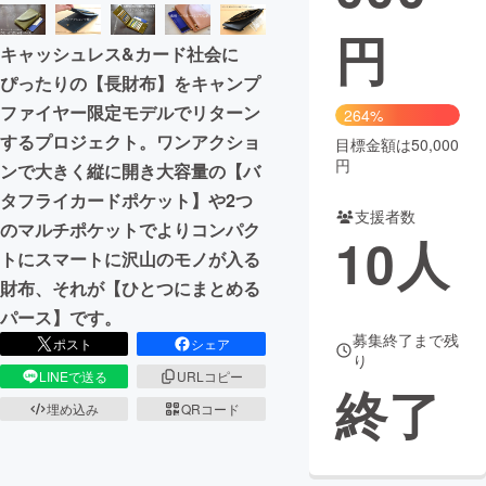
円
まちづくり・地域活性化
キャッシュレス&カード社会に
ぴったりの【長財布】をキャンプ
CAMPFIRE for Social Good
CAMPFIRE Creation
ファイヤー限定モデルでリターン
264%
CAMPFIREふるさと納税
machi-ya
コミュニティ
するプロジェクト。ワンアクショ
目標金額は50,000
円
ンで大きく縦に開き大容量の【バ
タフライカードポケット】や2つ
支援者数
のマルチポケットでよりコンパク
10
人
トにスマートに沢山のモノが入る
財布、それが【ひとつにまとめる
パース】です。
募集終了まで残
ポスト
シェア
り
LINEで送る
URLコピー
終了
埋め込み
QRコード