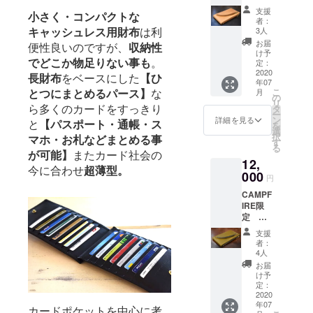
とつに
す。特
mm
支援
おります。
小さく・コンパクトな
まとめ
別価格
カード
者：
るパー
12000
キャッシュレス用財布
は利
ポケッ
3人
ス ラ
円(税
ト:16 大
お届
便性良いのですが、
収納性
イト
込・送
きなマ
け予
でどこか物足りない事も
。
ベー
料込・
定：
ルチポ
ジュ
2020
専用箱
【Gents】
ケッ
長財布
をベースにした
【ひ
年07
2850円
入り) ス
ト:1/ :
クワッドス
こ
とつにまとめるパース】
な
月
割引+送
ペック
の
160mm
リ
ターと革た
料無し
ら多くのカードをすっきり
栃木レ
タ
小さな
ー
通常販
ザー/日
ン
マルチ
詳細を見る
このコラボ
と
【パスポート・通帳・ス
を
売価
本製 寸
選
ポケッ
レーション
択
マホ・お札などまとめる事
格:1485
法
す
ト:1/ :
る
0円税込
レーベル
縦:110
が可能】
またカード社会の
180mm
12,
今プロ
mm/
【Gents/
今に合わせ
超薄型。
ジェク
000
横:190
円
ジェンツ】
トだけ
mm/厚
CAMPF
の限定
さ:7mm
クワッドス
IRE限
リター
-10mm
ターが得意
定 ひ
ンで
開いた
とつに
とする紳士
す。特
状態:
支援
まとめ
別価格
横:360
者：
財布の伝統
るパー
12000
mm
4人
技法【菊寄
ス グ
円(税
カード
お届
リーン
込・送
せ】を取り
ポケッ
け予
2850円
料込・
定：
ト:16 大
入れ重厚で
割引+送
2020
専用箱
きなマ
年07
ポップな革
料無し
入り) ス
ルチポ
カードポケットを中心に考