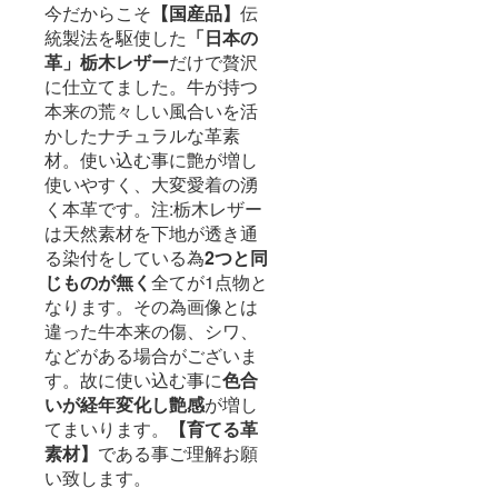
今だからこそ
【国産品】
伝
統製法を駆使した
「日本の
革」
栃木レザー
だけで贅沢
に仕立てました。牛が持つ
本来の荒々しい風合いを活
かしたナチュラルな革素
材。使い込む事に艶が増し
使いやすく、大変愛着の湧
く本革です。注:栃木レザー
は天然素材を下地が透き通
る染付をしている為
2つと同
じものが無く
全てが1点物と
なります。その為画像とは
違った牛本来の傷、シワ、
などがある場合がございま
す。故に使い込む事に
色合
いが経年変化し艶感
が増し
てまいります。
【育てる革
素材】
である事ご理解お願
い致します。