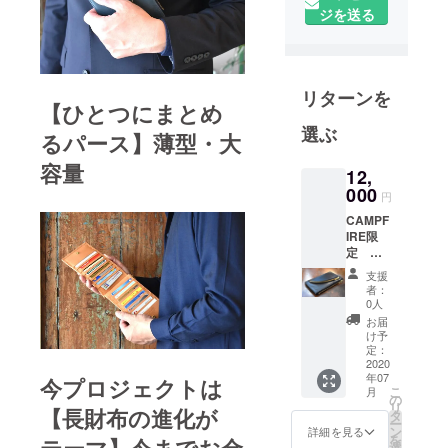
も色褪せな
ジを送る
いスタン
ダードを
テーマに、
リターンを
シンプルで
【ひとつにまとめ
必要な機能
選ぶ
るパース】薄型・大
だけを残し
容量
たミニマル
12,
なデザイン
000
円
が特徴で
CAMPF
す。レザー
IRE限
定 ひ
素材には植
とつに
支援
物タンニン
まとめ
者：
鞣しの国産
るパー
0人
ス ブ
レザーを中
お届
ラック
け予
心に【1つの
2850円
定：
割引+送
2020
物を長く使
年07
料無し
今プロジェクトは
い続ける
こ
月
通常販
の
リ
事】によ
【長財布の進化が
売価
タ
ー
格:1485
り、経年変
ン
詳細を見る
を
0円税込
選