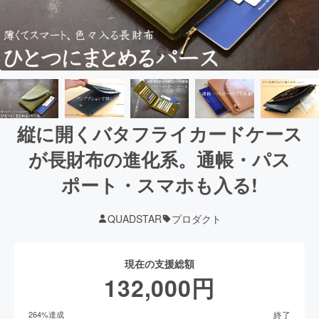
縦に開くバタフライカードケース
が長財布の進化系。通帳・パス
ポート・スマホも入る!
QUADSTAR
プロダクト
現在の支援総額
132,000
円
終了
264
%達成