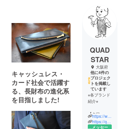
QUAD
STAR
大阪府
キャッシュレス・
他に4件の
プロジェク
カード社会で活躍す
トを掲載し
ています
る、長財布の進化系
※各ブランド
を目指しました!
紹介※
【クワッド
https://www.rakuten.co.jp/quadstar/
スター】
https://quadstar.net/
時が経って
メッセー