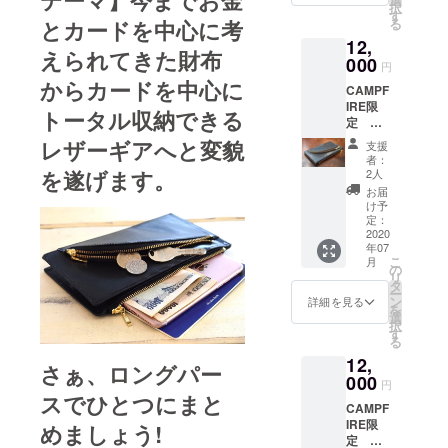
テーマ
】今まで
お金
化を楽しみ
択
今プロ
す
る
とカードを中心
に考
ながらサス
ジェク
12,
トだけ
テナブルな
えられてきた財布
の限定
000
円
視点でプロ
リター
から
カードを中心に
CAMPF
ンで
ダクトを
IRE限
す。特
トータル収納
できる
行っていま
定 ひ
別価格
す。大量生
とつに
12000
レザーギアへと変貌
支援
まとめ
円(税
産・消費に
者：
るパー
込・送
を遂げます。
2人
とらわれず
ス
料込・
お届
ダーク
天然皮革を
専用箱
け予
ネイ
入り) ス
定：
大切に【注
ビー
2020
ペック
文を頂いて
年07
2850円
栃木レ
こ
月
割引+送
ザー/日
から仕立て
の
リ
料無し
本製 寸
タ
る】オー
ー
通常販
法
ン
詳細を見る
を
ダーメイド
売価
縦:110
選
択
格:1485
mm/
す
やワンオフ
る
0円税込
横:190
アイテムの
12,
今プロ
mm/厚
さぁ、ロングパー
ジェク
製作で希少
000
さ:7mm
円
トだけ
-10mm
スでひとつにまと
価値を大切
CAMPF
の限定
開いた
に製品をリ
IRE限
リター
めましょう!
状態:
定 ひ
ンで
横:360
リースして