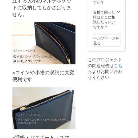
立する大小のマルチポケッ
すか？
事業者名
トに収納してもかさばりま
ワンラスト
支援で困った
せん。
時はどこに相
タイムデザ
談したらいい
イン(クワッ
ですか？
ドスター)
ヘルプページを
542-0082大
見る
阪市中央区
島之内2-14-
このプロジェクト
29-506
の問題報告は
こち
06-6568-
ら
よりお問い合わ
※コインや小物の収納に大変
9996
せください
便利です
info@quadst
ar.main.jp
※通帳・パスポート・スマ