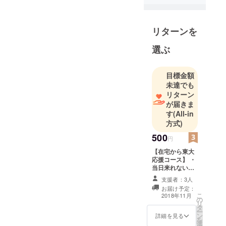
の立案をは
じめ、ソー
リターンを
シャルメ
ディアやイ
選ぶ
ンフルエン
サーに関連
目標金額
する様々な
未達でも
活動を行っ
リターン
ています。
が届きま
す
(All-in
方式)
500
円
【在宅から東大
応援コース】 ・
当日来れない方
向け ・主催者に
支援者：3人
よるイベントに
お届け予定：
関する活動報告
こ
2018年11月
の
・主催者からの
リ
タ
お礼メール ・活
ー
ン
動報告書にクレ
詳細を見る
を
選
ジット掲載（希