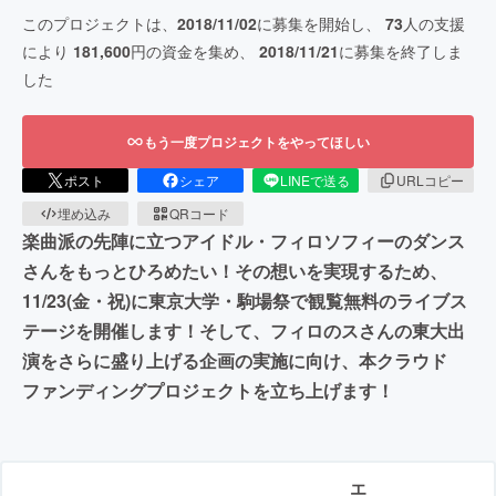
このプロジェクトは、
2018/11/02
に募集を開始し、
73
人の支援
により
181,600
円の資金を集め、
2018/11/21
に募集を終了しま
した
もう一度プロジェクトをやってほしい
ポスト
シェア
LINEで送る
URLコピー
埋め込み
QRコード
楽曲派の先陣に立つアイドル・フィロソフィーのダンス
さんをもっとひろめたい！その想いを実現するため、
11/23(金・祝)に東京大学・駒場祭で観覧無料のライブス
テージを開催します！そして、フィロのスさんの東大出
演をさらに盛り上げる企画の実施に向け、本クラウド
ファンディングプロジェクトを立ち上げます！
エ