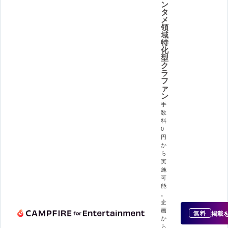
ン
タ
メ
領
域
特
化
型
ク
ラ
フ
ァ
ン
手
数
料
0
円
か
ら
実
施
可
能
。
企
画
掲載
無料
か
ら