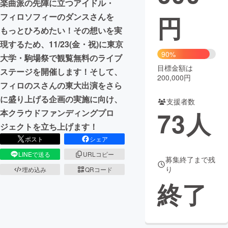
楽曲派の先陣に立つアイドル・
円
フィロソフィーのダンスさんを
まちづくり・地域活性化
もっとひろめたい！その想いを実
現するため、11/23(金・祝)に東京
CAMPFIRE for Social Good
CAMPFIRE Creation
90%
大学・駒場祭で観覧無料のライブ
CAMPFIREふるさと納税
machi-ya
コミュニティ
目標金額は
ステージを開催します！そして、
200,000円
フィロのスさんの東大出演をさら
に盛り上げる企画の実施に向け、
支援者数
73
人
本クラウドファンディングプロ
ジェクトを立ち上げます！
ポスト
シェア
LINEで送る
URLコピー
募集終了まで残
り
埋め込み
QRコード
終了