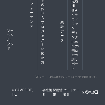
KOS
フ
の
HI
ォ
作
JFA
ー
り
クラ
マ
方
ウド
ン
プ
統
ファ
ス
ロ
計
ン
ソー
ジ
デ
ディ
シャ
ェ
ー
ング
ル
ク
タ
mac
グッ
ト
hi-ya
ド
の
補助
広
金申
め
請サ
方
ポー
ト
「QRコード」は株式会社デンソーウェーブの登録商標です。
© CAMPFIRE,
会社概
採用情
パートナー
Inc.
要
報
募集