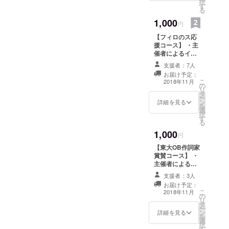
択
す
望する方のみ。
る
備考欄にご希望
1,000
のお名前を10文
円
字以内で記載し
【フィロのス応
てください。）
援コース】 ・主
催者によるイベ
ントに関する活
支援者：7人
動報告 ・主催者
お届け予定：
からのお礼メー
こ
2018年11月
の
ル ・当日の演奏
リ
タ
演目のリクエス
ー
ン
ト投票参加（作
詳細を見る
を
選
詞家賞賛コース
択
す
でリクエストで
る
きる演目以外の
1,000
ものを備考欄に1
円
曲のみ記載して
【東大OB作詞家
ください。2曲以
賞賛コース】 ・
上記載があった
主催者によるイ
場合は無効） ・
ベントに関する
活動報告書にク
支援者：3人
活動報告 ・主催
レジット掲載
お届け予定：
者からのお礼
こ
（希望する方の
2018年11月
の
メール ・当日の
リ
み。備考欄にご
タ
演奏演目のリク
ー
希望のお名前を
ン
エスト投票参加
詳細を見る
を
10文字以内で記
選
（東大OBでもあ
択
載してくださ
す
る作詞家のヤマ