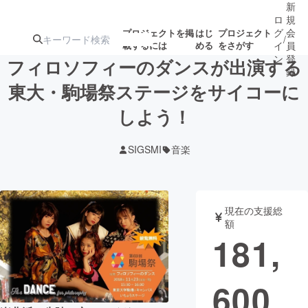
新
ロ
規
グ
会
プロジェクトを掲
はじ
プロジェクト
/
載するには
める
をさがす
イ
員
ン
登
フィロソフィーのダンスが出演する
録
東大・駒場祭ステージをサイコーに
しよう！
人気のプロ
注目のリ
注目の新着プロ
募集終了が近いプ
もうすぐ公開
ジェクト
ターン
ジェクト
ロジェクト
されます
SIGSMI
音楽
アート・写真
音楽
現在の支援総
テクノロジー・ガジェット
ゲーム・サ
額
181,
映像・映画
書籍・雑誌
600
ビジネス・起業
チャレンジ