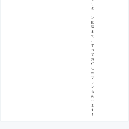
リ
タ
ー
ン
配
送
ま
で
、
す
べ
て
お
任
せ
の
プ
ラ
ン
も
あ
り
ま
す
！