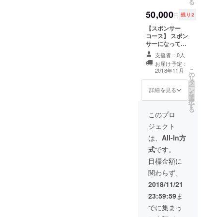
る
さんを呼んでほ
ンを入れて提供
50,000
しい等、今回の
させていただき
円
残り2
企画の責任者に
ます。 ・送料込
【スポンサー
今後の要望を直
みの価格です。
コース】 スポン
談判することが
サーになってく
できます ・学生
れる団体・企業
の場合、次回以
支援者：0人
様へ ・特典会で
降の運営メン
お届け予定：
パンフレットや
バーへの加入希
こ
2018年11月
の
サンプルを配布
望も検討します
リ
タ
することができ
（簡単な面接あ
ー
ン
ます（審査あ
詳細を見る
り。） ・打ち上
を
選
り。公序良俗に
げの会場は支援
択
す
反さないもの）
者のみにお知ら
る
このプロ
せします ・飲食
費込。飲み物と
ジェクト
軽食を用意しま
は、
All-In方
す。持込大歓
迎！（簡単な調
式
です。
理も可） ※注
目標金額に
意：フィロソ
フィーのダンス
関わらず、
さん側のメン
2018/11/21
バーやスタッフ
の参加はありま
23:59:59
ま
せん
でに集まっ