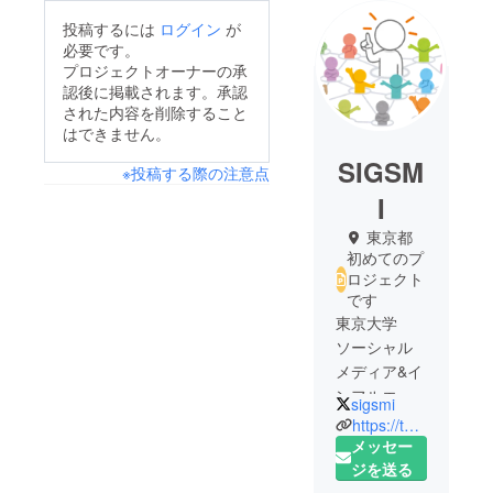
投稿するには
ログイン
が
必要です。
プロジェクトオーナーの承
認後に掲載されます。承認
された内容を削除すること
はできません。
SIGSM
※投稿する際の注意点
I
東京都
初めてのプ
ロジェクト
です
東京大学
ソーシャル
メディア&イ
ンフルエン
sigsmi
サー研究会
https://twitter.com/sigsmi
駒場祭・五
メッセー
月祭のス
ジを送る
テージ企画