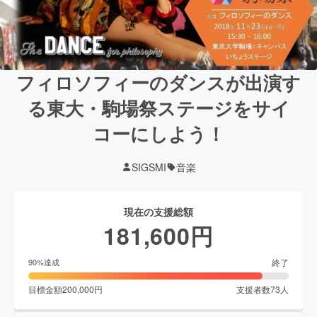
フィロソフィーのダンスが出演す
る東大・駒場祭ステージをサイ
コーにしよう！
SIGSMI
音楽
現在の支援総額
181,600
円
終了
90
%達成
目標金額
200,000
円
支援者数
73
人