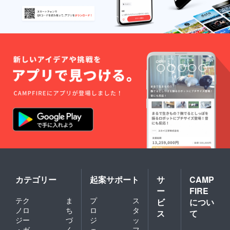
カテゴリー
起案サポート
サ
CAMP
ー
FIRE
テク
ま
プ
ス
ビ
につい
ノロ
ち
ロ
タ
ス
て
ジー
づ
ジ
ッ
・ガ
く
ェ
フ