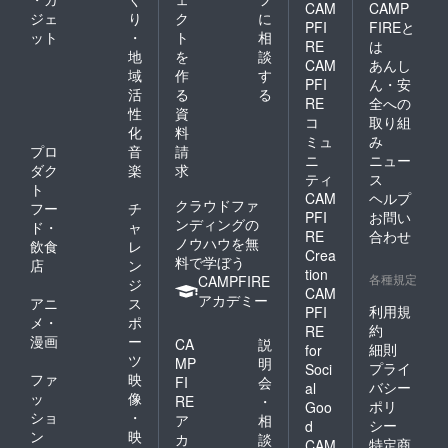
CAM
CAMP
ジェ
り
ク
に
PFI
FIREと
ット
・
ト
相
RE
は
地
を
談
CAM
あんし
域
作
す
PFI
ん・安
活
る
る
RE
全への
性
資
コ
取り組
化
料
ミュ
み
プロ
音
請
ニ
ニュー
ダク
楽
求
ティ
ス
ト
CAM
ヘルプ
クラウドファ
フー
チ
PFI
お問い
ンディングの
ド・
ャ
RE
合わせ
ノウハウを無
飲食
レ
Crea
料で学ぼう
店
ン
tion
各種規定
CAMPFIRE
ジ
CAM
アカデミー
アニ
ス
利用規
PFI
メ・
ポ
約
RE
漫画
ー
CA
説
細則
for
ツ
MP
明
プライ
Soci
ファ
映
FI
会
バシー
al
ッ
像
RE
・
ポリ
Goo
ショ
・
ア
相
シー
d
ン
映
カ
談
特定商
CAM