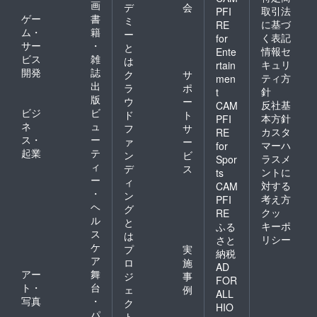
画
デ
会
取引法
PFI
ゲー
書
ミ
に基づ
RE
ム・
籍
ー
く表記
for
サー
・
と
情報セ
Ente
ビス
雑
は
キュリ
rtain
開発
誌
ク
サ
ティ方
men
出
ラ
ポ
針
t
版
ウ
ー
反社基
CAM
ビジ
ビ
ド
ト
本方針
PFI
ネ
ュ
フ
サ
カスタ
RE
ス・
ー
ァ
ー
マーハ
for
起業
テ
ン
ビ
ラスメ
Spor
ィ
デ
ス
ントに
ts
ー
ィ
対する
CAM
・
ン
考え方
PFI
ヘ
グ
クッ
RE
ル
と
キーポ
ふる
ス
は
リシー
さと
ケ
プ
実
納税
ア
ロ
施
AD
アー
舞
ジ
事
FOR
ト・
台
ェ
例
ALL
写真
・
ク
HIO
パ
ト