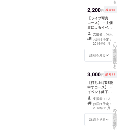
る
い。） ・たくさ
モトショウ氏が
ん投票したい！
2,200
作曲も担当して
円
残り16
支援したい！と
いる楽曲からリ
いう方に複数購
【ライブ写真
クエストを備考
入をオススメで
コース】 ・主催
欄に1曲記載して
きるリターンで
者によるイベン
ください。2曲以
す
トに関する活動
上記載があった
支援者：59人
報告 ・主催者か
場合は無効） ・
お届け予定：
らのお礼メール
活動報告書にク
こ
2019年01月
の
・当日のライブ
レジット掲載
リ
タ
の様子に加え、
（希望する方の
ー
ン
ステージ出演前
詳細を見る
み。備考欄にご
を
選
後の様子などを
希望のお名前を
択
す
収めた写真を提
10文字以内で記
る
供いたします。5
載してくださ
3,000
～10枚程度をブ
い。） ・たくさ
円
残り11
ロマイドで提供
ん投票したい！
【打ち上げDE物
予定です。 ・CF
支援したい！と
申すコース】 ・
が目標金額を達
いう方に複数購
イベント終了後
成した場合、収
入をオススメで
の運営スタッフ
録形態をブロマ
きるリターンで
支援者：1人
打ち上げに参加
イドからフォト
す
お届け予定：
（開催当日の20
ブック（＝写真
こ
2018年11月
の
時～22時頃を予
集）にアップグ
リ
タ
定） ・来年の五
レードし、フィ
ー
ン
月祭ステージに
詳細を見る
ロソフィーのダ
を
選
またフィロソ
ンスさんメン
択
す
フィーのダンス
バーによるサイ